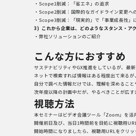
・Scope1
削減：「省エネ」の追求
・Scope2
削減：国際的なガイドライン変更へ
・Scope3
削減：「現実的」で「事業成長性」
3) これから企業は、どのようなスタンス・ア
・弊社ソリューションのご紹介
こんな方におすすめ
サステナビリティやGX推進をしているが、最
ネットで検索すれば情報はある程度出て来るが
自分で調べた情報だけでは、理解を深めること
次年度以降の計画中だが、やるべきことが広す
視聴方法
本セミナーはビデオ会議ツール「Zoom」を活
開催前日及び、
当日1時間前を目処に視聴用UR
開始時間になりましたら、視聴用URLをクリ