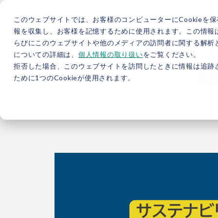
このウェブサイトでは、お客様のコンピューターにCookieを保
報を収集し、お客様を記憶するために使用されます。この情報
らびにこのウェブサイトや他のメディアの訪問者に関する解析と
5分で分かるバイウィル
カーボンニュートラル総研
サ
についての詳細は、
個人情報の取り扱い
をご覧ください。
拒否した場合、このウェブサイトを訪問したときに情報は追跡
JP
/
EN
採用情報
資料
ために1つのCookieが使用されます。
TOP
セミナー
【無料セミナー】激動のGX 2