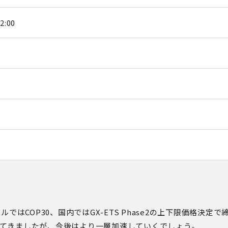
:00
バルでは
COP30
、国内では
GX-ETS Phase2
の上下限価格決定で
てきましたが、今後はより一層加速していくでしょう。