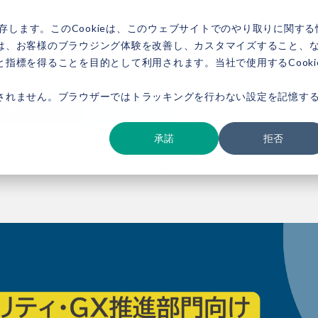
存します。このCookieは、このウェブサイトでのやり取りに関する
は、お客様のブラウジング体験を改善し、カスタマイズすること、
指標を得ることを目的として利用されます。当社で使用するCooki
ービス紹介
事例紹介
新着情報
セミナー
お役立ち情報
会社概要
されません。ブラウザーではトラッキングを行わない設定を記憶す
ダウンロード
お問い合わせ
承諾
拒否
025年総まとめと 2026年の「地殻変動」へ備え