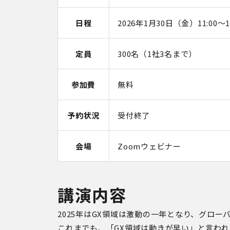
日程
2026年1月30日（金）11:00～12
定員
300名（1社3名まで）
参加費
無料
予約状況
受付終了
会場
Zoomウェビナー
講演内容
2025
年は
GX領域は激動の一年となり、
グロー
これまでも、「
GX
領域は動きが早い」と言われ