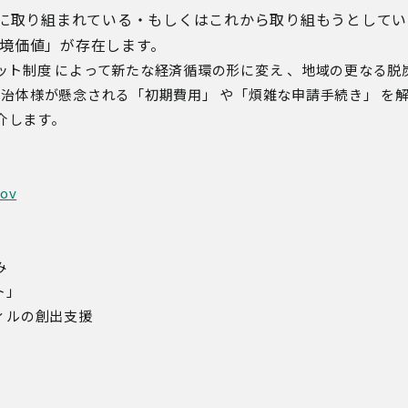
でに取り組まれている・もしくはこれから取り組もうとして
境価値」が存在します。
ット制度
によって新たな経済循環の形に変え
、地域の更なる脱
自治体様が懸念される「初期費用」
や「煩雑な申請手続き」
を
介します。
gov
み
ト」
ィルの創出支援