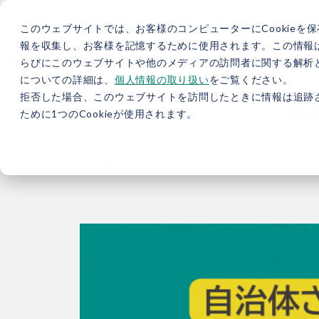
このウェブサイトでは、お客様のコンピューターにCookieを保
報を収集し、お客様を記憶するために使用されます。この情報
らびにこのウェブサイトや他のメディアの訪問者に関する解析と
5分で分かるバイウィル
カーボンニュートラル総研
サ
についての詳細は、
個人情報の取り扱い
をご覧ください。
拒否した場合、このウェブサイトを訪問したときに情報は追跡
JP
/
EN
採用情報
資料
ために1つのCookieが使用されます。
TOP
セミナー
【無料セミナー】見過ごされた