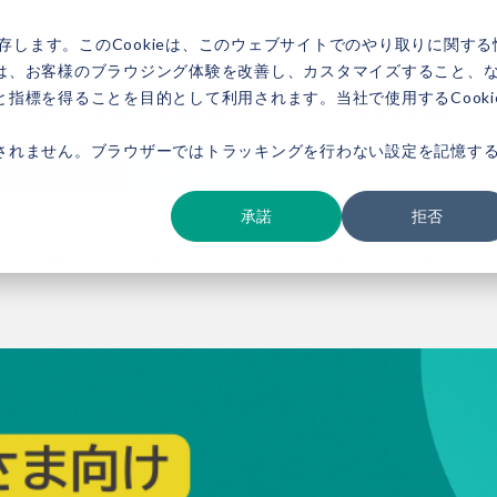
存します。このCookieは、このウェブサイトでのやり取りに関する
は、お客様のブラウジング体験を改善し、カスタマイズすること、
指標を得ることを目的として利用されます。当社で使用するCooki
ービス紹介
事例紹介
新着情報
セミナー
お役立ち情報
会社概要
されません。ブラウザーではトラッキングを行わない設定を記憶す
ダウンロード
お問い合わせ
承諾
拒否
「環境価値」が 地域脱炭素を前進させる（2026年2月19日開催）