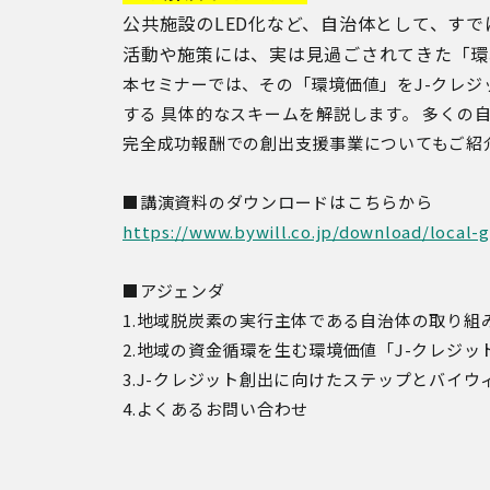
公共施設のLED化など、自治体として、す
活動や施策には、実は見過ごされてきた「環
本セミナーでは、その「環境価値」をJ-クレジ
する
具体的なスキームを解説します。
多くの
完全成功報酬での創出支援事業について
もご紹
■講演資料のダウンロードはこちらから
https://www.bywill.co.jp/download/local-
■アジェンダ
1.
地域脱炭素の実行主体である自治体の取り組
2.地域の資金循環を生む環境価値「J-クレジッ
3.J-クレジット創出に向けたステップとバイウ
4.よくあるお問い合わせ