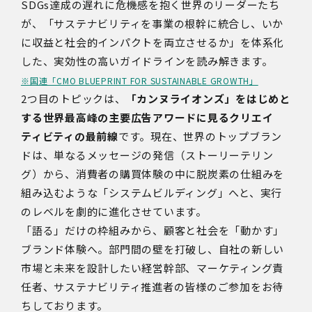
SDGs達成の遅れに危機感を抱く世界のリーダーたち
が、「サステナビリティを事業の根幹に統合し、いか
に収益と社会的インパクトを両立させるか」を体系化
した、実効性の高いガイドラインを読み解きます。
※国連「CMO BLUEPRINT FOR SUSTAINABLE GROWTH」
2つ目のトピックは、
「カンヌライオンズ」をはじめと
する世界最高峰の主要広告アワードに見るクリエイ
ティビティの最前線
です。現在、世界のトップブラン
ドは、単なるメッセージの発信（ストーリーテリン
グ）から、消費者の購買体験の中に脱炭素の仕組みを
組み込むような「システムビルディング」へと、実行
のレベルを劇的に進化させています。
「語る」だけの枠組みから、顧客と社会を「動かす」
ブランド体験へ。部門間の壁を打破し、自社の新しい
市場と未来を設計したい経営幹部、マーケティング責
任者、サステナビリティ推進者の皆様のご参加をお待
ちしております。