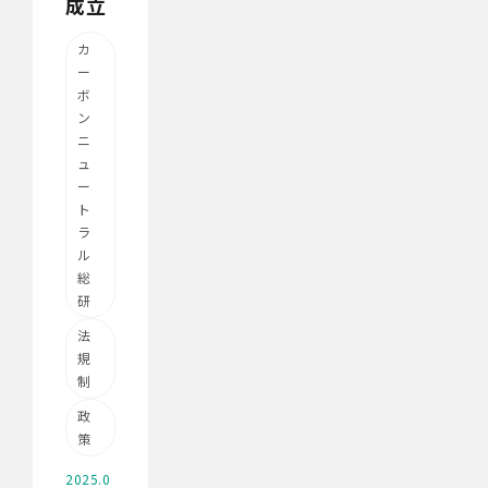
成立
カ
ー
ボ
ン
ニ
ュ
ー
ト
ラ
ル
総
研
法
規
制
政
策
2025.0