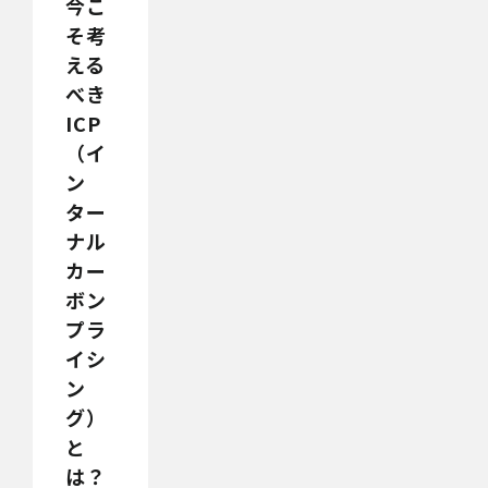
今こ
そ考
える
べき
ICP
（イ
ン
ター
ナル
カー
ボン
プラ
イシ
ン
グ）
と
は？