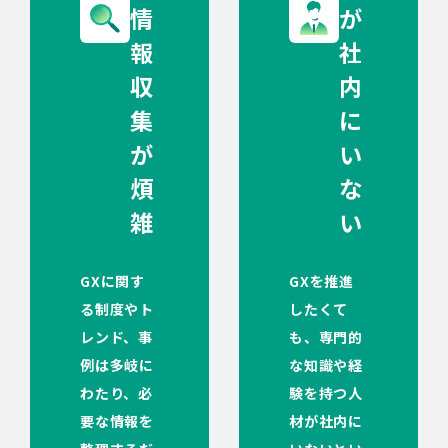
情
が
報
社
収
内
集
に
が
い
煩
な
雑
い
GXに関す
GXを推進
る制度やト
したくて
レンド、事
も、専門的
例は多岐に
な知識や経
わたり、必
験を持つ人
要な情報を
材が社内に