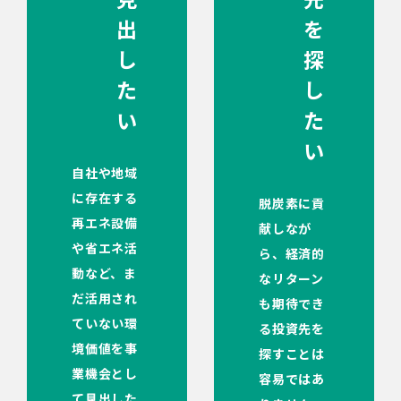
出
を
し
探
た
し
い
た
い
自社や地域
に存在する
脱炭素に貢
再エネ設備
献しなが
や省エネ活
ら、経済的
動など、ま
なリターン
だ活用され
も期待でき
ていない環
る投資先を
境価値を事
探すことは
業機会とし
容易ではあ
て見出した