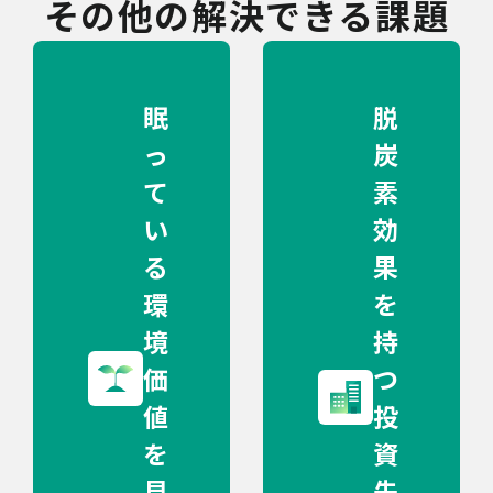
その他の解決できる課題
眠
脱
っ
炭
て
素
い
効
る
果
環
を
境
持
価
つ
値
投
を
資
見
先