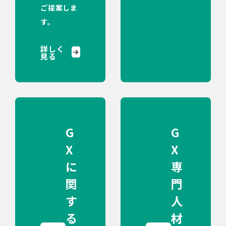
ご提案しま
す。
詳しく
見る
G
G
X
X
に
専
関
門
す
人
る
材