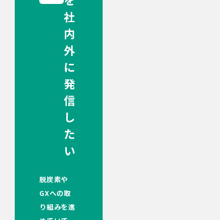
を
社
内
外
に
発
信
し
た
い
脱炭素や
GXへの取
り組みを進