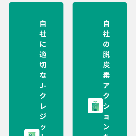
自
自
社
社
に
の
適
脱
切
炭
な
素
J-
ア
ク
ク
レ
シ
ジ
ョ
ッ
ン