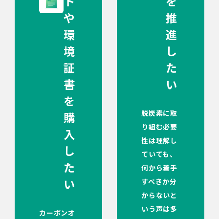
ト
を
や
推
環
進
境
し
証
た
書
い
を
脱炭素に取
購
り組む必要
入
性は理解し
し
ていても、
た
何から着手
い
すべきか分
からないと
いう声は多
カーボンオ