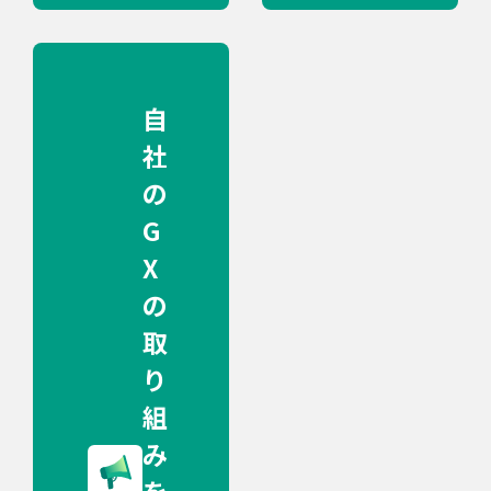
自
社
の
G
X
の
取
り
組
み