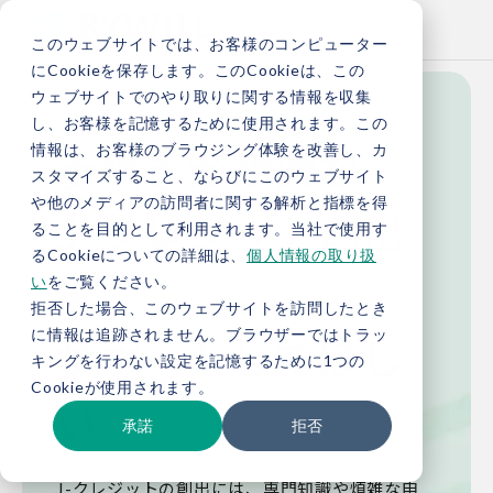
このウェブサイトでは、お客様のコンピューター
にCookieを保存します。このCookieは、この
ウェブサイトでのやり取りに関する情報を収集
し、お客様を記憶するために使用されます。この
手続きが煩雑な
情報は、お客様のブラウジング体験を改善し、カ
スタマイズすること、ならびにこのウェブサイト
や他のメディアの訪問者に関する解析と指標を得
J-クレジット創出
ることを目的として利用されます。当社で使用す
るCookieについての詳細は、
個人情報の取り扱
を
い
をご覧ください。
拒否した場合、このウェブサイトを訪問したとき
に情報は追跡されません。ブラウザーではトラッ
サポートしてほし
キングを行わない設定を記憶するために1つの
Cookieが使用されます。
い
承諾
拒否
J-クレジットの創出には、専門知識や煩雑な申