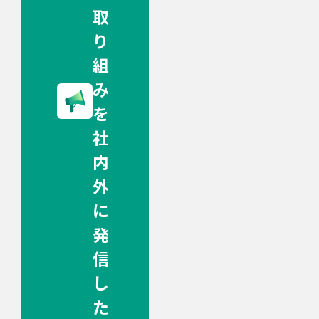
取
り
組
み
を
社
内
外
に
発
信
し
た