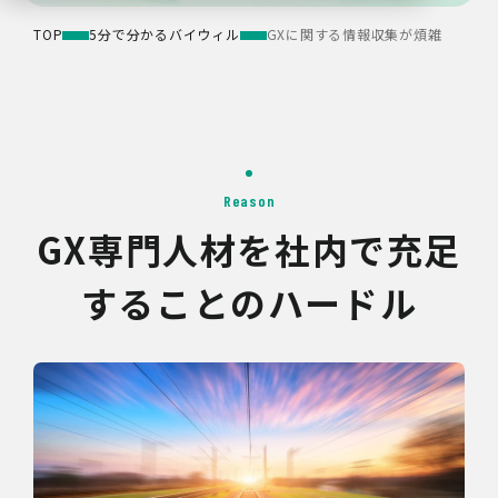
TOP
5分で分かるバイウィル
GXに関する情報収集が煩雑
Reason
GX専門人材を社内で充足
することのハードル