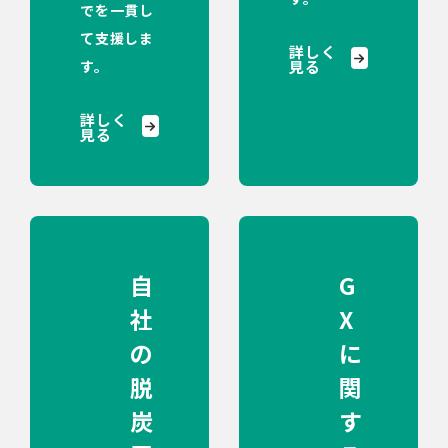
でを一貫し
て支援しま
詳しく
す。
見る
詳しく
見る
自
G
社
X
の
に
脱
関
炭
す