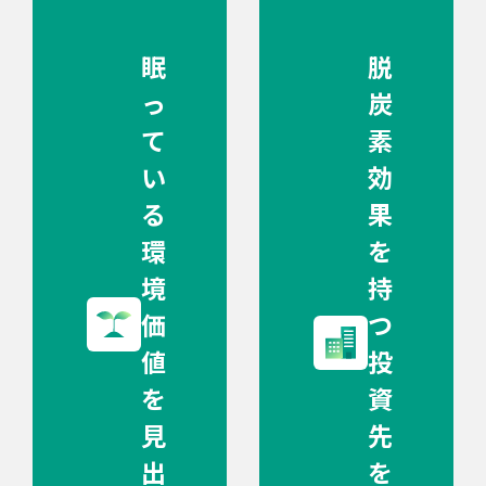
眠
脱
っ
炭
て
素
い
効
る
果
環
を
境
持
価
つ
値
投
を
資
見
先
出
を