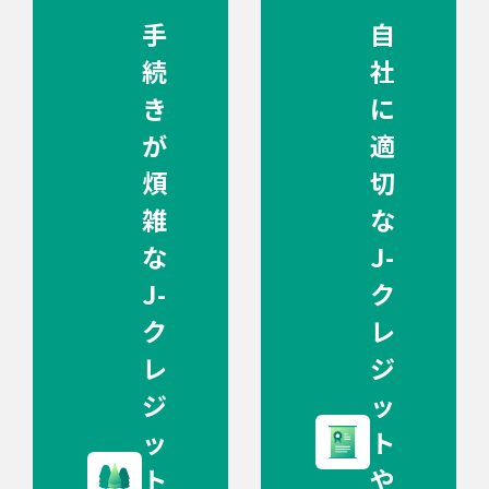
手
自
続
社
き
に
が
適
煩
切
雑
な
な
J-
J-
ク
ク
レ
レ
ジ
ジ
ッ
ッ
ト
ト
や