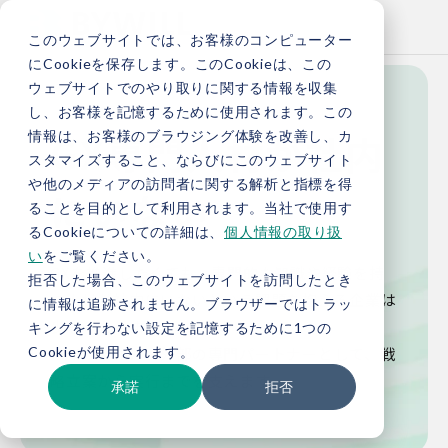
このウェブサイトでは、お客様のコンピューター
にCookieを保存します。このCookieは、この
ウェブサイトでのやり取りに関する情報を収集
し、お客様を記憶するために使用されます。この
GX専門人材が社内
情報は、お客様のブラウジング体験を改善し、カ
スタマイズすること、ならびにこのウェブサイト
や他のメディアの訪問者に関する解析と指標を得
にいない
ることを目的として利用されます。当社で使用す
るCookieについての詳細は、
個人情報の取り扱
い
をご覧ください。
GXを推進したくても、専門的な知識や経験を持
拒否した場合、このウェブサイトを訪問したとき
つ人材が社内にいないという課題を抱える企業は
に情報は追跡されません。ブラウザーではトラッ
少なくありません。
キングを行わない設定を記憶するために1つの
Cookieが使用されます。
バイウィルは、外部の専門パートナーとして、戦
略立案から実行までを支えます。
承諾
拒否