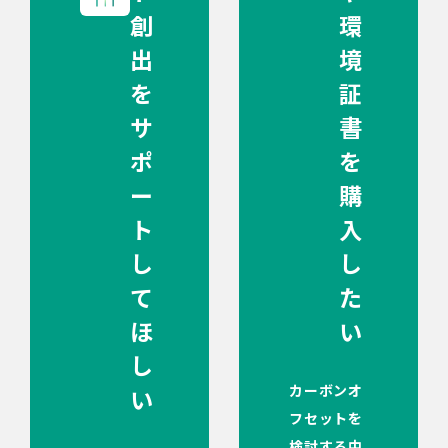
創
環
出
境
を
証
サ
書
ポ
を
ー
購
ト
入
し
し
て
た
ほ
い
し
カーボンオ
い
フセットを
検討する中