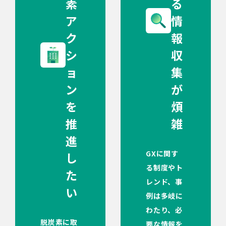
素
る
ア
情
ク
報
シ
収
ョ
集
ン
が
を
煩
推
雑
進
GXに関す
し
る制度やト
た
レンド、事
い
例は多岐に
わたり、必
脱炭素に取
要な情報を