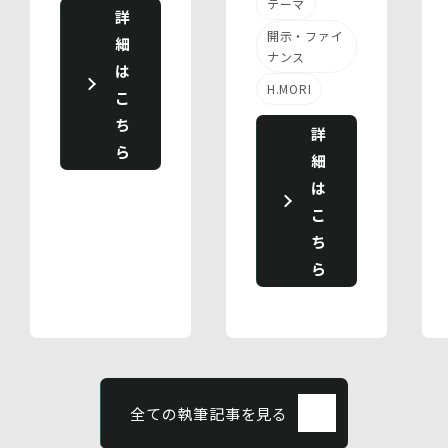
テーマ
詳
開示・ファイ
細
ナンス
は
H.MORI
こ
ち
詳
ら
細
は
こ
ち
ら
全ての執筆記事を見る