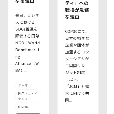
なる理由
ティ」への
転換が急務
先日、ビジネ
な理由
スにおける
SDGs推進を
COP30にて、
評価する国際
日本の様々な
NGO「World
企業や団体が
Benchmarki
加盟するコン
ng
ソーシアムが
Alliance（W
二国間クレ
BA）...
ジット制度
（以下、
テーマ
「JCM」）拡
大に向けて共
開示・ファイ
ナンス
同...
H.MORI