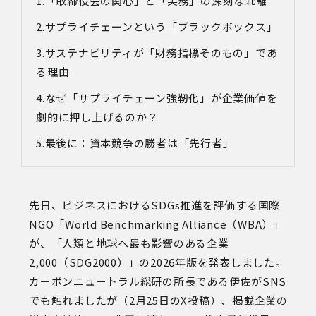
「取締役会の関心」と「実務」の深刻な乖離
サプライチェーンという「ブラックボックス」
サステナビリティが「財務指標そのもの」であ
る理由
なぜ「サプライチェーン強靭化」が企業価値を
劇的に押し上げるのか？
最後に：資本競争の勝者は「先行者」
先日、ビジネスにおける
SDGs
推進を評価する国際
NGO
「
World Benchmarking Alliance
（
WBA
）」
が、「人類と地球へ最も影響のある企業
2,000
（
SDG2000
）」の
2026
年版を発表しました。
カーボンニュートラル総研の所長である伊佐が
SNS
でも触れましたが（
2
月
25
日の
X
投稿）、掲載企業の