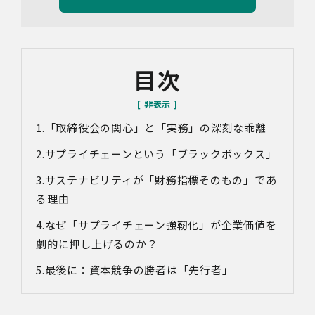
り定義された「個人情報」をいい、以下同様とします。）
の利用目的は以下のとおりです。個人情報の提供は任意で
すが、必要な情報をご提供いただけない場合、適切な対応
ができないことがあります。
なお、当社との通話及びWebミーティングの内容は、ご要
目次
望・お問い合わせ内容・ご意見等の正確な把握、今後の
サービス向上等のために、録音・録画させていただく場合
があります。
「取締役会の関心」と「実務」の深刻な乖離
対象情報
・お問い合わせ時に取得する個人情報
サプライチェーンという「ブラックボックス」
利用目的
サステナビリティが「財務指標そのもの」であ
・各種お問い合わせに対応するため
る理由
・お問い合わせ対応の品質向上及びお問い合わせ内容等の
正確な把握のため
なぜ「サプライチェーン強靭化」が企業価値を
・取得した情報を解析又は分析して、当社サービス「環境
価値創出支援」「環境価値売買」「脱炭素コンサルティン
劇的に押し上げるのか？
グ」「ブランドコンサルティング」の改善・開発を行うた
最後に：資本競争の勝者は「先行者」
め
・統計資料の作成のため
4.第三者への提供