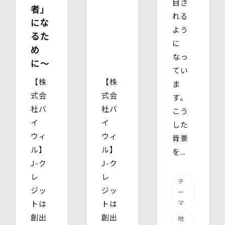
目さ
者」
れる
にな
よう
るた
に
め
なっ
に〜
てい
【株
【株
ま
式会
式会
す。
社バ
社バ
こう
イ
イ
した
ウィ
ウィ
背景
ル】
ル】
を...
J-ク
J-ク
レ
レ
テ
ジッ
ジッ
ー
マ
トは
トは
創出
創出
地