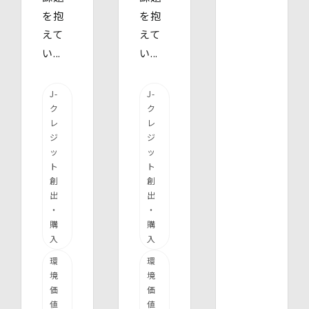
を抱
を抱
えて
えて
い...
い...
J-
J-
ク
ク
レ
レ
ジ
ジ
ッ
ッ
ト
ト
創
創
出
出
・
・
購
購
入
入
環
環
境
境
価
価
値
値