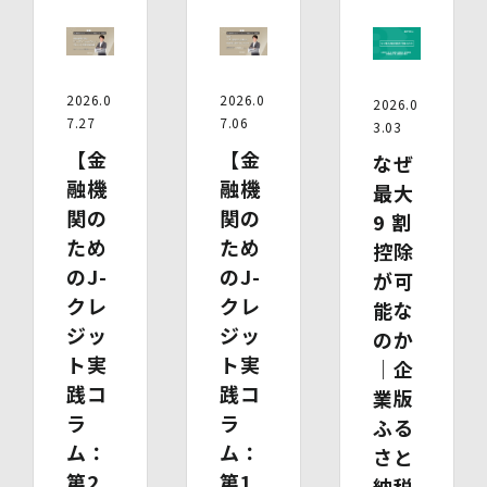
といいます。）をご希望の場合は、本人又はその代理人か
らのお申し出であることを確認した上で対応いたします。
もし、ご希望の全部又は一部に応じられない場合はその理
由をご説明いたします。
2026.0
2026.0
また、当該お申し出によって取得した個人情報は、お申し
2026.0
7.27
7.06
出に関する連絡・事務手続に必要な範囲でのみ利用しま
3.03
す。
【金
【金
なぜ
融機
融機
最大
(1)開示等の求めのお申し出先
当社は、開示等の依頼を受け、当該依頼が個人情報保護法
関の
関の
9 割
に定める要件を満たす場合には、当社の定める手続に従っ
ため
ため
控除
て速やかに対応します。
のJ-
のJ-
が可
開示等のお求めについては、以下のお問い合わせ窓口まで
お申し出ください。
クレ
クレ
能な
(2)開示等の求めに関するお手続
ジッ
ジッ
のか
お申し出受付け後、当社「保有個人情報に関する開示等の
ト実
ト実
請求書」を送付いたします。 ご記入いただいた「請求
｜企
書」と「本人確認書類のコピー」、代理人によるお求めの
践コ
践コ
業版
場合は「代理人であることを確認する書類」を送付してく
ラ
ラ
ふる
ださい。また、各資料に含まれる本籍地情報は都道府県ま
ム：
ム：
でとし、それ以降の情報は黒塗り等の処理をしてくださ
さと
い。
第2
第1
納税