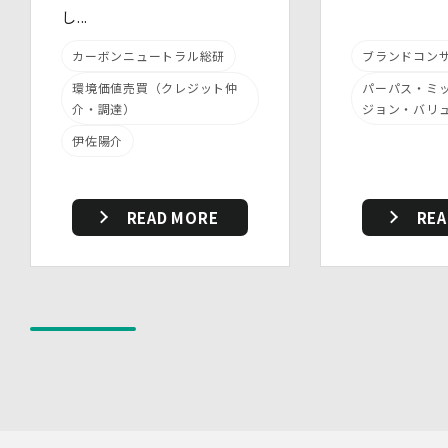
し...
・ 個人データについての秘密保持に関する事項を就業規
則に規定しています。
カーボンニュートラル総研
ブランドコン
(3)物理的安全管理措置
・個人データを取扱う区域において、従業員の入退室管理
環境価値売買（クレジット仲
パーパス・ミ
及び持ち込む機器等の制限を行うとともに、権限を有しな
介・調達）
ジョン・バリ
い者による個人データの閲覧を防止する措置を講じていま
す。
伊佐陽介
・個人データを取り扱う機器、電子媒体及び書類等の盗難
又は紛失等を防止するための措置を講じています。
・事務所内外の移動を含め、個人情報を取り扱う機器、電
READ MORE
REA
子媒体及び書類等を持ち運ぶ場合、容易に個人情報が判明
しないよう措置を実施いたします。
(4)技術的安全管理措置
・アクセス制御を実施して、担当者及び取扱う個人情報
データベース等の範囲を限定しています。
・個人データを取り扱う情報システムについて、外部から
の不正アクセス又は不正ソフトウェアから保護する仕組み
を導入しています。
7.本人が容易に認識できない方法による個人情報の取り扱
い
当社は、最適なサービスの提供と利便性の向上を目的とし