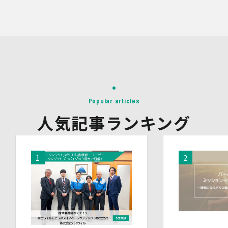
当社は、イベントやセミナーにて取得した個人情報につ
き、以下の内容に従って第三者提供を行うことがありま
す。なお、本人の同意がある場合及び法令の定めによる場
合を除いて、以下の内容以外で当社が取り扱う個人情報を
第三者に提供することはありません。
(1)提供先
イベント・セミナーの共催事業者
(2)提供される個人情報の内容
会社名・所属団体等の名称、所属名、役職名等の肩書、氏
名、住所、電話番号、メールアドレス、その他イベント・
Popular articles
セミナーを通じて取得した情報
人気記事ランキング
(3)第三者提供の方法
電話、FAX、電子メール、郵送などの一般的な方法
(4)その他
上記の内容によらない個人情報の第三者提供を行う場合に
は、あらかじめ本人に対し個別具体的な内容を提示して同
意を得ます。
5.委託
当社は、上記利用目的の達成に必要な範囲内において、個
人情報の取扱いの全部又は一部を委託する場合がありま
す。個人情報の取扱いを外部に委託する際は、十分な情報