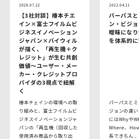
管理水準を確保している委託先を選定するとともに、当該
2026.07.22
2022.04.11
委託先には必要かつ適切な監督を行います。
【3社対談】椿本チエ
パーパスと
6.安全管理措置
イン×富士フイルムビ
ン・ビジョ
当社は、個人情報保護法、個人情報保護方針及び本方針に
ジネスイノベーション
曖昧になり
従って、個人データ（個人情報保護法第16条第３項により
ジャパン×バイウィル
を体系的に
定義された「個人データ」をいい、以下同様とします。）
を適切に取り扱い、正確かつ最新のものとするよう適切な
が描く、「再生機＋ク
処置を講じます。
レジット」が生む共創
また、個人データの漏えい、滅失又は毀損の防止その他の
価値～ユーザー・メー
個人データの保護のため、個人データを適切かつ安全に管
理します。
カー・クレジットプロ
パイダの3視点で紐解
当社は、個人情報を適切に取り扱うため、以下の安全管理
措置を実施します。
く
(1)組織的安全管理措置
・ 個人データの取扱いに関する責任者を定め、報告連絡
椿本チェインの環境への取
パーパスとミ
体制や取扱方法を管理しています。
り組みと、富士フイルムビ
ジョンの違い
・ 個人情報の取扱状況について定期的な点検及び監査を
ジネスイノベーションジャ
にはWhyやWh
実施しています。
(2)人的安全管理措置
パンの「再生機（回収した
Where、H
・ 個人データの取扱いに関する留意事項について、従業
使用済み商品から取り出
系できちん...
員に定期的な研修を実施しています。