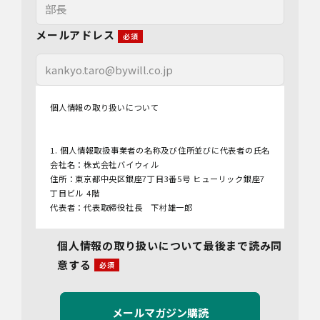
メールアドレス
個人情報の取り扱いについて
1. 個人情報取扱事業者の名称及び住所並びに代表者の氏名
会社名：株式会社バイウィル
住所：東京都中央区銀座7丁目3番5号 ヒューリック銀座7
丁目ビル 4階
代表者：代表取締役社長 下村雄一郎
2.個人情報保護管理者
個人情報の取り扱いについて最後まで読み同
管理者名：管理部長
意する
連絡先：info@bywill.co.jp
3.利用目的
当社で取り扱う個人情報（個人情報保護法第2条第1項によ