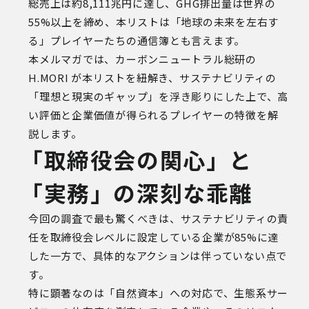
総売上は約
8,111
兆円に達し、
GHG
排出量は世界の
55%
以上を締め、本リストは「地球の未来を左右す
る」プレイヤーたちの通信簿とも言えます。
本メルマガでは、カーボンニュートラル総研の
H.MORI
が本リストを紐解き、サステナビリティの
「理想と現実のギャップ」を浮き彫りにした上で、高
い評価と企業価値が得られるプレイヤーの特徴を解
説します。
「取締役会の関心」と
「実務」の深刻な乖離
今回の調査で最も驚くべきは、サステナビリティの責
任を取締役会レベルに設定している企業が85%に達
した一方で、具体的なアクションは伴っていない点で
す。
特に顕著なのは「自然資本」への対応で、生態系サー