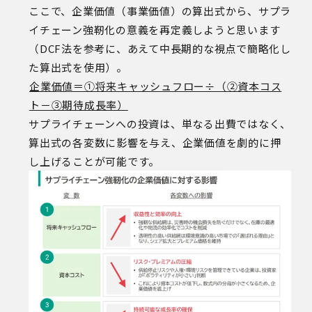
ここで、企業価値（事業価値）の算出式から、サプラ
イチェーン強靭化の意義を再定義し
ようと思います
（DCF法を参考に、あえて中長期的な視点で簡略化し
た算出式を使用）。
企業価値＝①将来キャッシュフロー÷（②資本コス
ト－③期待成長率）
サプライチェーンへの投資は、単なる出費ではなく、
算出式の各変数に影響を与え、企業価値を劇的に押
し上げることが可能です。