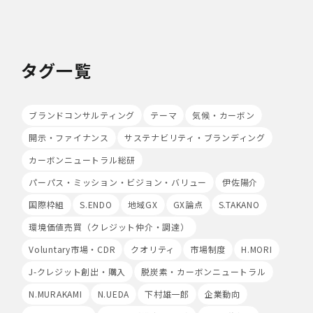
て、Cookieの使用並びに利用者様のIPアドレス、アクセ
ス回数、ご利用ブラウザ及びOSその他利用端末等の情報
の収集を行うことがあります。また、広告の効果測定のた
め、第三者の運営するツールから当社サイトを訪れる前に
クリックされている広告の情報(クリック日や広告掲載サ
タグ一覧
イト等)を取得し、ご提供いただいた個人情報と照合する
場合があります。
Cookieの使用は任意ですが、受け入れを拒否した場合
ブランドコンサルティング
テーマ
気候・カーボン
は、当社サービス等のご利用ができない場合があります。
このほか当社では、広告・マーケティング活動のため、第
開示・ファイナンス
サステナビリティ・ブランディング
三者配信事業者が提供するサービスを利用することがあり
カーボンニュートラル総研
ます。
パーパス・ミッション・ビジョン・バリュー
伊佐陽介
8.Google Analyticsの利用
当社は、サービス向上のためにGoogle LLC（以下
国際枠組
S.ENDO
地域GX
GX論点
S.TAKANO
「Google社」といいます。）の提供するGoogle
環境価値売買（クレジット仲介・調達）
Analyticsを利用することがあります。Google
Analyticsを利用しますと、Google社又は当社の設定す
Voluntary市場・CDR
クオリティ
市場制度
H.MORI
るCookieをもとにして、Google社が利用者様によるサ
J-クレジット創出・購入
脱炭素・カーボンニュートラル
イト訪問履歴を収集、記録、分析します。当社は、
Google社からその分析結果を受け取り、利用者様の利用
N.MURAKAMI
N.UEDA
下村雄一郎
企業動向
状況等を把握します。Google Analyticsにより収集、記