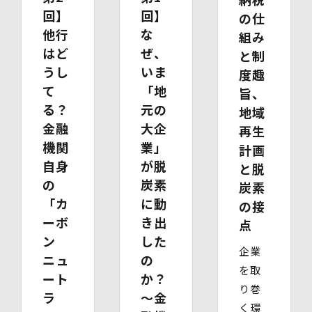
・ 本人確認書類の写し（運転免許証、パスポート、健康
回】
回】
の仕
保険証、住民票、年金手帳等）
他行
な
・ 代理人であることを確認する書類
組み
【代理人様が未成年者の法定代理人の場合】
はど
ぜ、
と制
・ 代理人様ご本人の本人確認書類の写し
うし
いま
度趣
・ いずれかの写し（戸籍謄本、住民票（続柄の記載され
て
「地
たもの）、その他法定代理権の確認ができる公的書類）
旨、
【代理人様が成年被後見人の法定代理人の場合】
る？
元の
地域
・ 代理人様ご本人の本人確認書類の写し
金融
大企
再生
・ いずれかの写し（成年被後見人であることを証明する
登記事項証明書、その他法定代理権の確認ができる公的書
機関
業」
計画
類）
自身
が脱
と脱
【委任による代理人様の場合】
の
炭素
炭素
・ 委任状
・ ご本人の印鑑証明書（3ヶ月以内に発行されたもの）
「カ
に動
の接
・ 委任を受けたご本人の本人確認書類の写し
ーボ
き出
点
(3)開示等のご請求の手数料及び徴収方法
ン
した
1回のお求めにつき1,000円（紙面でのご請求の場合は、
企業
お送りいただく請求書等に郵便為替を同封していただきま
ニュ
の
を取
す。その他の方法でご請求いただく場合は、ご請求時にご
ート
か？
相談させていただきます。）
り巻
ラ
〜金
(4)開示等の請求及びお問い合わせ窓口
く環
個人情報保護管理者