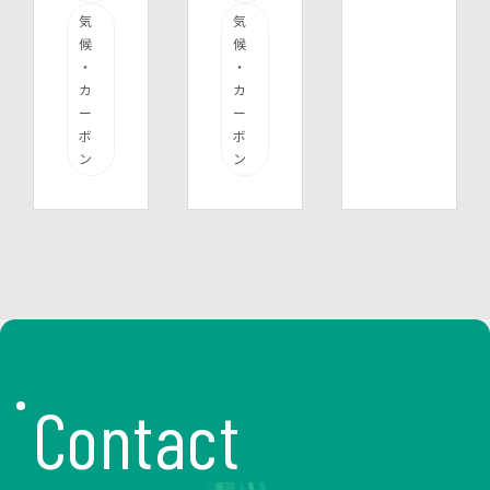
気
気
候
候
・
・
カ
カ
ー
ー
ボ
ボ
ン
ン
Contact