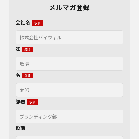
メルマガ登録
会社名
姓
名
部署
役職