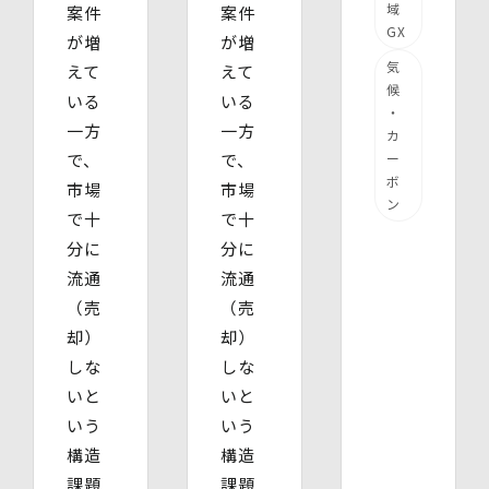
域
案件
案件
GX
が増
が増
気
えて
えて
候
いる
いる
・
一方
一方
カ
で、
で、
ー
ボ
市場
市場
ン
で十
で十
分に
分に
流通
流通
（売
（売
却）
却）
しな
しな
いと
いと
いう
いう
構造
構造
課題
課題