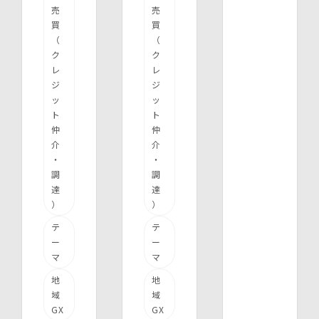
売
売
買
買
（
（
ク
ク
レ
レ
ジ
ジ
ッ
ッ
ト
ト
仲
仲
介
介
・
・
調
調
達
達
）
）
テ
テ
ー
ー
マ
マ
地
地
域
域
GX
GX