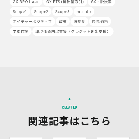
録、分析された利用者様の情報には、特定の個人を識別す
GX-BPO basic
GX-ETS (排出量取引)
GX・脱炭素
る情報は一切含まれません。また、それらの情報は、
Scope1
Scope2
Scope3
m-saito
Google社により同社のプライバシーポリシーに基づいて
管理されます。
ネイチャーポジティブ
政策
法規制
炭素価格
炭素市場
環境価値創出支援（クレジット創出支援）
9.第三者配信事業者の広告配信について
Google、Meta（Facebook）、X（Twitter）を含む第
三者配信事業者（以下「第三者配信事業者」といいま
す。）により、インターネット上のさまざまなサイトに当
社の広告が掲載されています。
第三者配信事業者は、Cookie等の識別情報を使用して、
当社のウェブサイトへの訪問・行動履歴情報に基づいて広
告を配信します。また、当社が保有する個人情報と第三者
配信事業者が保有する個人情報について、本人が特定され
ないデータに不可逆変換した上で第三者配信事業者におい
て照合を行い、その結果に基づいて広告を配信することが
あります。第三者配信事業者が、これらの情報を広告配信
以外の目的で利用することはありません。
RELATED
関連記事はこちら
10.保有個人データの開示等
当社の保有個人データについて、利用目的の通知・開示・
内容の訂正・追加又は削除・利用の停止・消去、第三者へ
の提供の停止及び第三者提供記録の開示（以下「開示等」