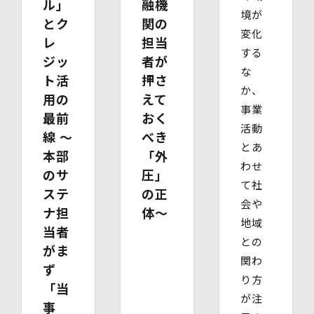
ル」
融機
株式会社バイウィル 管理部長
境が
とク
関の
・住所：東京都中央区銀座7丁目3番5号 ヒューリック銀座
変化
レ
担当
7丁目ビル 4階
する
・連絡先：info@bywill.co.jp
ジッ
者が
な
ト活
押さ
【個人情報を与えることの任意性及び当該情報を与えな
か、
用の
えて
かった場合に生じる結果】
事業
個⼈情報を取得する項⽬は、全てご本⼈によってご提供い
最前
おく
ただくものです。
活動
線 〜
べき
ただし、必要な項⽬をいただけない場合、利⽤⽬的に記載
とあ
本部
「外
の諸⼿続⼜は処理に⽀障が⽣じる可能性があります。
わせ
のサ
圧」
て社
ステ
の正
会や
ナ担
体〜
地域
当者
との
がま
関わ
ず
り方
「当
が注
事