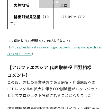
実施地域
全国
排出削減見込量
（10
123,091t-CO2
年）
*1：環境省『LED照明って、何がお得なの？』
（
https://ondankataisaku.env.go.jp/coolchoice/akari/archives
/160707_3.html
）
【アルファエネシア 代表取締役 西野裕様
コメント】
この度、弊社の事業基盤である病院・介護施設への
LEDレンタルの拡大に伴うCO2削減量がJ-クレジット
としてプロジェクト登録されることとなりました。
運営管理業務を委託する株式会社バイウィル様に全面