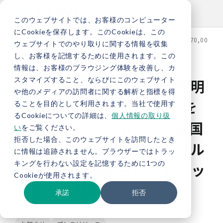
このウェブサイトでは、お客様のコンピューター
にCookieを保存します。このCookieは、この
TOP
新着情報
【プレスリリース】LED照明の導入実績70,00
ウェブサイトでのやり取りに関する情報を収集
し、お客様を記憶するために使用されます。この
情報は、お客様のブラウジング体験を改善し、カ
スタマイズすること、ならびにこのウェブサイト
【プレスリリース】LED照明
や他のメディアの訪問者に関する解析と指標を得
の導入実績70,000床以上を
ることを目的として利用されます。当社で使用す
るCookieについての詳細は、
個人情報の取り扱
誇るアルファエネシア、全国
い
をご覧ください。
拒否した場合、このウェブサイトを訪問したとき
の病院・介護施設にレンタル
に情報は追跡されません。ブラウザーではトラッ
キングを行わない設定を記憶するために1つの
するLED照明からJ-クレジッ
Cookieが使用されます。
ト創出を開始
承諾
拒否