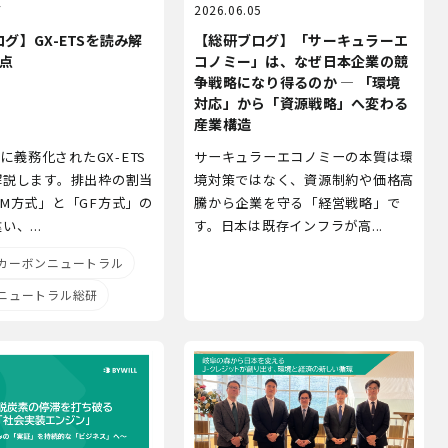
7
2026.06.05
グ】GX-ETSを読み解
【総研ブログ】「サーキュラーエ
視点
コノミー」は、なぜ日本企業の競
争戦略になり得るのか ― 「環境
対応」から「資源戦略」へ変わる
産業構造
月に義務化されたGX-ETS
サーキュラーエコノミーの本質は環
解説します。排出枠の割当
境対策ではなく、資源制約や価格高
M方式」と「GF方式」の
騰から企業を守る「経営戦略」で
、...
す。日本は既存インフラが高...
カーボンニュートラル
ニュートラル総研