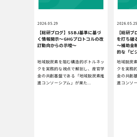
2026.05.29
2026.05.2
【総研ブログ】SSBJ基準に基づ
【総研ブ
く情報開示～GHGプロトコルの改
を打ち破
訂動向からの示唆～
～補助金
的な「ビ
地域脱炭素を阻む構造的ボトルネッ
地域脱炭
クを実務的な視点で解剖し、産官学
クを実務
金の共創基盤である「地域脱炭素推
金の共創
進コンソーシアム」が果た...
進コンソー