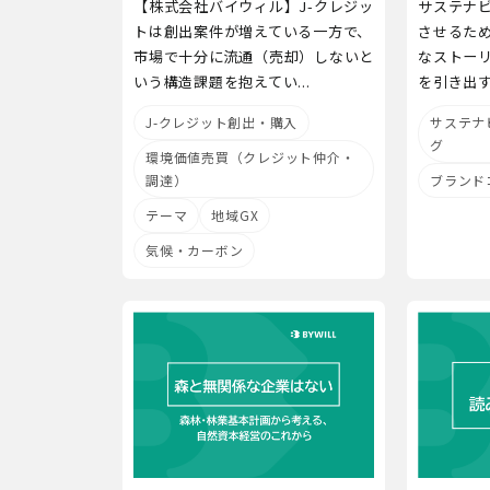
【株式会社バイウィル】J-クレジッ
サステナ
トは創出案件が増えている一方で、
させるた
市場で十分に流通（売却）しないと
なストー
いう構造課題を抱えてい...
を引き出す
J-クレジット創出・購入
サステナ
グ
環境価値売買（クレジット仲介・
調達）
ブランド
テーマ
地域GX
気候・カーボン