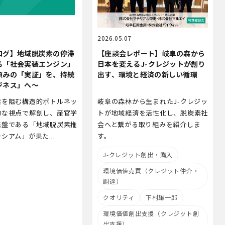
5
2026.05.07
ログ】地域脱炭素の停滞
【座談会レポート】岐阜の森から
る「社会実装エンジン」
日本を変える――J-クレジットが創り
頼みの「実証」を、持続
出す、環境と経済の新しい循環
ジネス」へ～
素を阻む構造的ボトルネッ
岐阜の森林から生まれたJ-クレジッ
的な視点で解剖し、産官学
トが地域経済を活性化し、脱炭素社
基盤である「地域脱炭素推
会へと繋がる取り組みを紹介しま
シアム」が果た...
す。
J-クレジット創出・購入
環境価値売買（クレジット仲介・
調達）
クオリティ
下村雄一郎
環境価値創出支援（クレジット創
出支援）