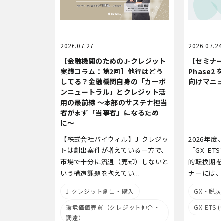
2026.07.27
2026.07.2
【金融機関のためのJ-クレジット
【セミナー
実践コラム：第2回】他行はどう
Phase
してる？金融機関自身の「カーボ
向けマニ
ンニュートラル」とクレジット活
用の最前線 〜本部のサステナ担当
者がまず「当事者」になるため
に〜
【株式会社バイウィル】J-クレジッ
2026年
トは創出案件が増えている一方で、
「GX-E
市場で十分に流通（売却）しないと
的転換期
いう構造課題を抱えてい...
ナーには、
J-クレジット創出・購入
GX・脱
環境価値売買（クレジット仲介・
GX-ETS
調達）