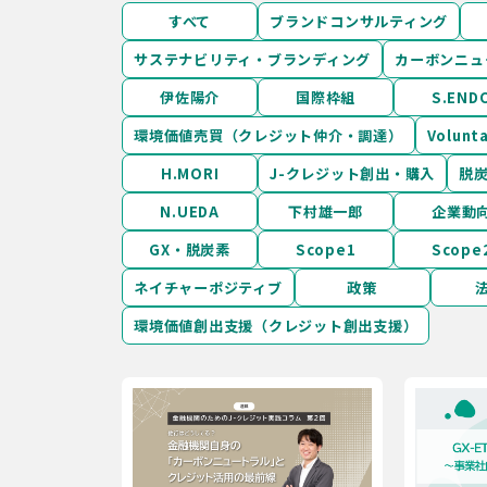
すべて
ブランドコンサルティング
サステナビリティ・ブランディング
カーボンニュ
伊佐陽介
国際枠組
S.END
環境価値売買（クレジット仲介・調達）
Volun
H.MORI
J-クレジット創出・購入
脱
N.UEDA
下村雄一郎
企業動
GX・脱炭素
Scope1
Scope
ネイチャーポジティブ
政策
環境価値創出支援（クレジット創出支援）