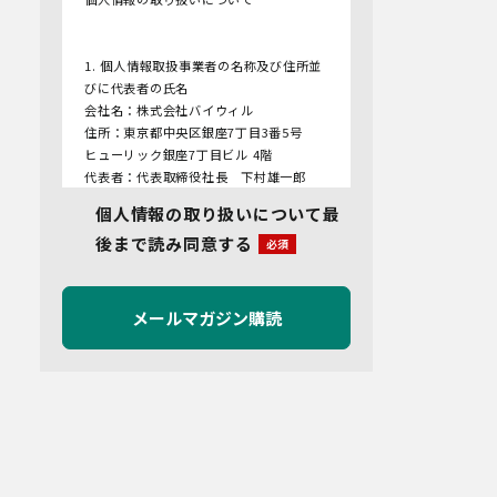
1. 個人情報取扱事業者の名称及び住所並
びに代表者の氏名
会社名：株式会社バイウィル
住所：東京都中央区銀座7丁目3番5号
ヒューリック銀座7丁目ビル 4階
代表者：代表取締役社長 下村雄一郎
個人情報の取り扱いについて最
2.個人情報保護管理者
後まで読み同意する
管理者名：管理部長
連絡先：info@bywill.co.jp
3.利用目的
当社で取り扱う個人情報（個人情報保護
法第2条第1項により定義された「個人情
報」をいい、以下同様とします。）の利
用目的は以下のとおりです。個人情報の
提供は任意ですが、必要な情報をご提供
いただけない場合、適切な対応ができな
いことがあります。
なお、当社との通話及びWebミーティン