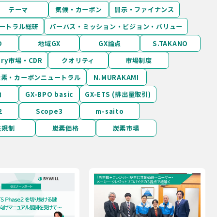
テーマ
気候・カーボン
開示・ファイナンス
ートラル総研
パーパス・ミッション・ビジョン・バリュー
O
地域GX
GX論点
S.TAKANO
tary市場・CDR
クオリティ
市場制度
炭素・カーボンニュートラル
N.MURAKAMI
向
GX-BPO basic
GX-ETS (排出量取引)
2
Scope3
m-saito
法規制
炭素価格
炭素市場