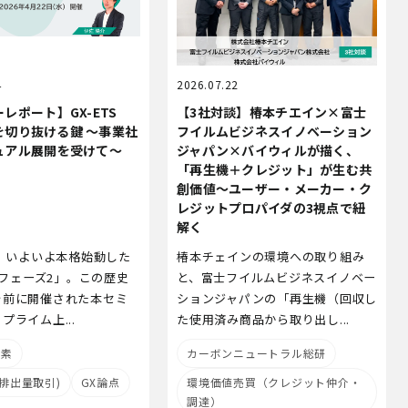
4
2026.07.22
レポート】GX-ETS
【3社対談】椿本チエイン×富士
2 を切り抜ける鍵 ～事業社
フイルムビジネスイノベーション
ュアル展開を受けて～
ジャパン×バイウィルが描く、
「再生機＋クレジット」が生む共
創価値～ユーザー・メーカー・ク
レジットプロパイダの3視点で紐
解く
度、いよいよ本格始動した
椿本チェインの環境への取り組み
TSフェーズ2」。この歴史
と、富士フイルムビジネスイノベー
を前に開催された本セミ
ションジャパンの「再生機（回収し
プライム上...
た使用済み商品から取り出し...
炭素
カーボンニュートラル総研
 (排出量取引)
GX論点
環境価値売買（クレジット仲介・
調達）