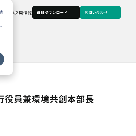
情
JP
/
EN
採用情報
資料ダウンロード
お問い合わせ
な
e
る
しました
行役員兼環境共創本部長