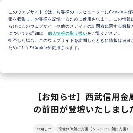
このウェブサイトでは、お客様のコンピューターにCookieを保
報を収集し、お客様を記憶するために使用されます。この情報
らびにこのウェブサイトや他のメディアの訪問者に関する解析と
5分で分かるバイウィル
カーボンニュートラル総研
サ
についての詳細は、
個人情報の取り扱い
をご覧ください。
拒否した場合、このウェブサイトを訪問したときに情報は追跡
JP
/
EN
採用情報
資料
ために1つのCookieが使用されます。
TOP
新着情報
【お知らせ】西武信用金庫主
【お知らせ】西武信用金
の前田が登壇いたしまし
お知らせ
環境価値創出支援（クレジット創出支援）