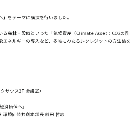
へ」をテーマに講演を行いました。
森林・設備といった「気候資産（Climate Asset：CO
能エネルギーの導入など、多岐にわたるJ-クレジットの方法論
。
クサウス2F 会議室）
を経済価値へ」
 環境価値共創本部長 前田 哲志