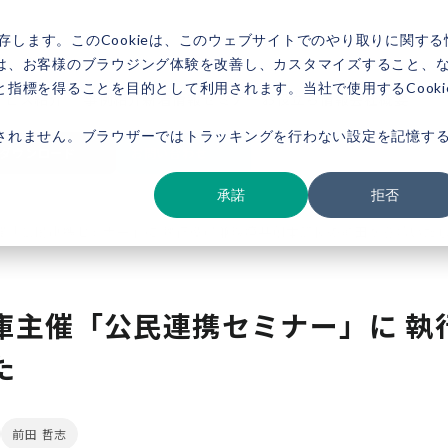
存します。このCookieは、このウェブサイトでのやり取りに関する
は、お客様のブラウジング体験を改善し、カスタマイズすること、
指標を得ることを目的として利用されます。当社で使用するCooki
ービス紹介
事例紹介
新着情報
セミナー
お役立ち情報
会社概要
されません。ブラウザーではトラッキングを行わない設定を記憶す
ダウンロード
お問い合わせ
承諾
拒否
催「公民連携セミナー」に 執行役員兼環境共創本部長の前田が登壇いた
庫主催「公民連携セミナー」に 執
た
前田 哲志