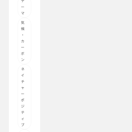
テ
ー
マ
気
候
・
カ
ー
ボ
ン
ネ
イ
チ
ャ
ー
ポ
ジ
テ
ィ
ブ