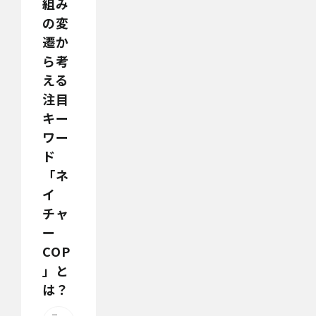
組み
の変
遷か
ら考
える
注目
キー
ワー
ド
「ネ
イ
チャ
ー
COP
」と
は？