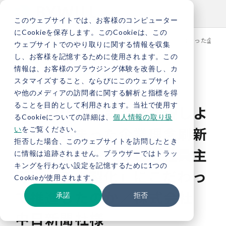
このウェブサイトでは、お客様のコンピューター
にCookieを保存します。このCookieは、この
TOP
事例紹介
「多角化する事業を表現しよう」と始まった企業理
ウェブサイトでのやり取りに関する情報を収集
し、お客様を記憶するために使用されます。この
情報は、お客様のブラウジング体験を改善し、カ
スタマイズすること、ならびにこのウェブサイト
や他のメディアの訪問者に関する解析と指標を得
ることを目的として利用されます。当社で使用す
「多角化する事業を表現しよ
るCookieについての詳細は、
個人情報の取り扱
う」と始まった企業理念刷新
い
をご覧ください。
拒否した場合、このウェブサイトを訪問したとき
プロジェクト。なぜ「社員主
に情報は追跡されません。ブラウザーではトラッ
キングを行わない設定を記憶するために1つの
導による内製化」にこだわっ
Cookieが使用されます。
て推進したのか／株式会社
承諾
拒否
中日新聞社様