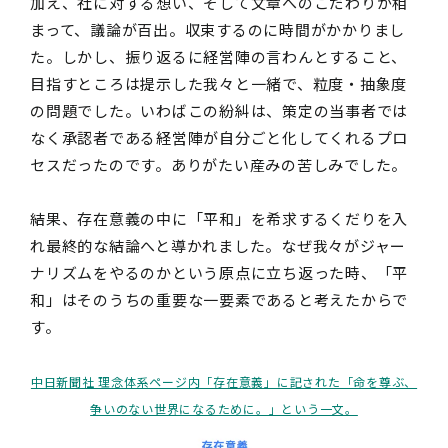
加え、社に対する想い、そして文章へのこだわりが相
まって、議論が百出。収束するのに時間がかかりまし
た。しかし、振り返るに経営陣の言わんとすること、
目指すところは提示した我々と一緒で、粒度・抽象度
の問題でした。いわばこの紛糾は、策定の当事者では
なく承認者である経営陣が自分ごと化してくれるプロ
セスだったのです。ありがたい産みの苦しみでした。
結果、存在意義の中に「平和」を希求するくだりを入
れ最終的な結論へと導かれました。なぜ我々がジャー
ナリズムをやるのかという原点に立ち返った時、「平
和」はそのうちの重要な一要素であると考えたからで
す。
中日新聞社 理念体系ページ内「存在意義」に記された「命を尊ぶ、
争いのない世界になるために。」という一文。