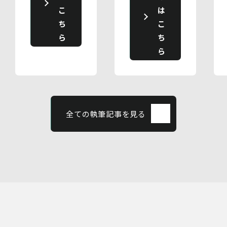
こ
は
ち
こ
ら
ち
ら
全ての執筆記事を見る