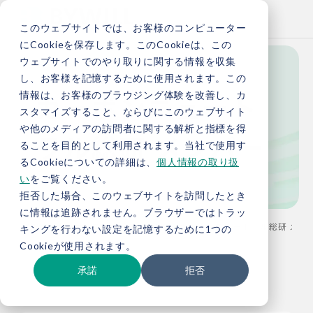
このウェブサイトでは、お客様のコンピューター
にCookieを保存します。このCookieは、この
ウェブサイトでのやり取りに関する情報を収集
し、お客様を記憶するために使用されます。この
カーボンニュート
情報は、お客様のブラウジング体験を改善し、カ
スタマイズすること、ならびにこのウェブサイト
や他のメディアの訪問者に関する解析と指標を得
ラル総研 メンバー
ることを目的として利用されます。当社で使用す
るCookieについての詳細は、
個人情報の取り扱
い
をご覧ください。
拒否した場合、このウェブサイトを訪問したとき
に情報は追跡されません。ブラウザーではトラッ
TOP
カーボンニュートラル総研
カーボンニュートラル総研 メンバー
キングを行わない設定を記憶するために1つの
Cookieが使用されます。
承諾
拒否