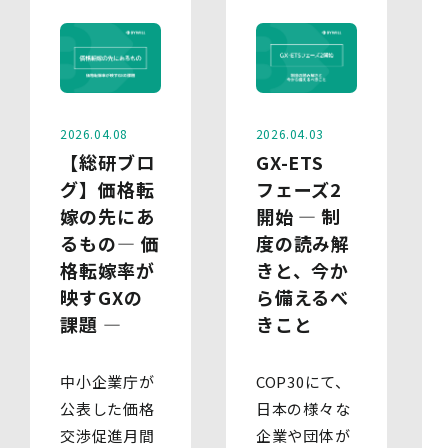
2026.04.08
2026.04.03
【総研ブロ
GX-ETS
グ】価格転
フェーズ2
嫁の先にあ
開始 ― 制
るもの― 価
度の読み解
格転嫁率が
きと、今か
映すGXの
ら備えるべ
課題 ―
きこと
中小企業庁が
COP30にて、
公表した価格
日本の様々な
交渉促進月間
企業や団体が