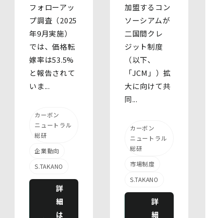
フォローアッ
加盟するコン
プ調査（2025
ソーシアムが
年9月実施）
二国間クレ
では、価格転
ジット制度
嫁率は53.5%
（以下、
と報告されて
「JCM」）拡
いま...
大に向けて共
同...
カーボン
ニュートラル
カーボン
総研
ニュートラル
総研
企業動向
市場制度
S.TAKANO
S.TAKANO
詳
細
詳
は
細