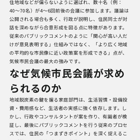
住地域などが偏らないように選ばれ、数十名（例：
40
〜
70
名）が
4
〜
6
回前後の会議に参加します。議論は
公開される場合も多く、行政が説明し、住民同士が対
話を深めながら合意形成を図る点に特徴があります。
従来のパブリックコメントのように「関心が高い人だ
けが意見表明する」仕組みではなく、「より広く地域
の平均的な市民像に近い政策案を形成できる」点が、
気候市民会議の最大の強みです。
なぜ気候市民会議が求め
られるのか
地域脱炭素の鍵を握る家庭部門は、生活習慣・設備投
資・費用感など、生活者の実感に強く依存します。し
かし、行政やコンサルタントが案を作り、有識者が検
証し、最後にパブリックコメントを行う従来のプロセ
スでは、住民の「つまずきポイント」を深く捉えるこ