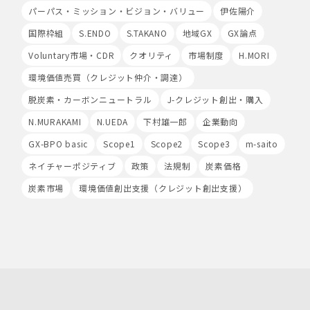
ます。
パーパス・ミッション・ビジョン・バリュー
伊佐陽介
8.Google Analyticsの利用
国際枠組
S.ENDO
S.TAKANO
地域GX
GX論点
当社は、サービス向上のためにGoogle LLC（以下
Voluntary市場・CDR
クオリティ
市場制度
H.MORI
「Google社」といいます。）の提供するGoogle
Analyticsを利用することがあります。Google
環境価値売買（クレジット仲介・調達）
Analyticsを利用しますと、Google社又は当社の設定す
るCookieをもとにして、Google社が利用者様によるサ
脱炭素・カーボンニュートラル
J-クレジット創出・購入
イト訪問履歴を収集、記録、分析します。当社は、
N.MURAKAMI
N.UEDA
下村雄一郎
企業動向
Google社からその分析結果を受け取り、利用者様の利用
状況等を把握します。Google Analyticsにより収集、記
GX-BPO basic
Scope1
Scope2
Scope3
m-saito
録、分析された利用者様の情報には、特定の個人を識別す
ネイチャーポジティブ
政策
法規制
炭素価格
る情報は一切含まれません。また、それらの情報は、
Google社により同社のプライバシーポリシーに基づいて
炭素市場
環境価値創出支援（クレジット創出支援）
管理されます。
9.第三者配信事業者の広告配信について
Google、Meta（Facebook）、X（Twitter）を含む第
三者配信事業者（以下「第三者配信事業者」といいま
す。）により、インターネット上のさまざまなサイトに当
社の広告が掲載されています。
第三者配信事業者は、Cookie等の識別情報を使用して、
当社のウェブサイトへの訪問・行動履歴情報に基づいて広