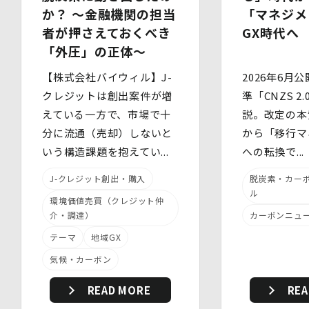
か？ 〜金融機関の担当
「マネジメ
当社は、個人情報を適切に取り扱うため、以下の安全管理
者が押さえておくべき
GX時代へ
措置を実施します。
「外圧」の正体〜
(1)組織的安全管理措置
・ 個人データの取扱いに関する責任者を定め、報告連絡
【株式会社バイウィル】J-
2026年6月公
体制や取扱方法を管理しています。
クレジットは創出案件が増
準「CNZS 2
・ 個人情報の取扱状況について定期的な点検及び監査を
実施しています。
えている一方で、市場で十
説。改定の本
(2)人的安全管理措置
分に流通（売却）しないと
から「移行マ
・ 個人データの取扱いに関する留意事項について、従業
いう構造課題を抱えてい...
への転換で...
員に定期的な研修を実施しています。
・ 個人データについての秘密保持に関する事項を就業規
則に規定しています。
J-クレジット創出・購入
脱炭素・カー
(3)物理的安全管理措置
ル
環境価値売買（クレジット仲
・個人データを取扱う区域において、従業員の入退室管理
介・調達）
カーボンニュ
及び持ち込む機器等の制限を行うとともに、権限を有しな
い者による個人データの閲覧を防止する措置を講じていま
テーマ
地域GX
す。
気候・カーボン
・個人データを取り扱う機器、電子媒体及び書類等の盗難
又は紛失等を防止するための措置を講じています。
・事務所内外の移動を含め、個人情報を取り扱う機器、電
READ MORE
REA
子媒体及び書類等を持ち運ぶ場合、容易に個人情報が判明