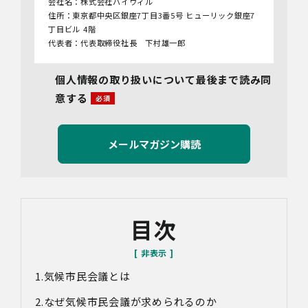
会社名：株式会社バイウィル
住所：東京都中央区銀座7丁目3番5号 ヒューリック銀座7
丁目ビル 4階
代表者：代表取締役社長 下村雄一郎
2.個人情報保護管理者
個人情報の取り扱いについて最後まで読み同
管理者名：管理部長
意する
連絡先：info@bywill.co.jp
3.利用目的
当社で取り扱う個人情報（個人情報保護法第2条第1項によ
り定義された「個人情報」をいい、以下同様とします。）
の利用目的は以下のとおりです。個人情報の提供は任意で
すが、必要な情報をご提供いただけない場合、適切な対応
ができないことがあります。
なお、当社との通話及びWebミーティングの内容は、ご要
目次
望・お問い合わせ内容・ご意見等の正確な把握、今後の
サービス向上等のために、録音・録画させていただく場合
があります。
気候市民会議とは
対象情報
・お問い合わせ時に取得する個人情報
なぜ気候市民会議が求められるのか