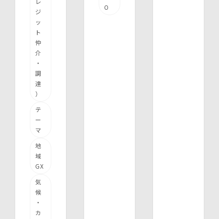
レ
O
ジ
ッ
ト
仲
介
・
調
達
）
テ
ー
マ
地
域
GX
気
候
・
カ