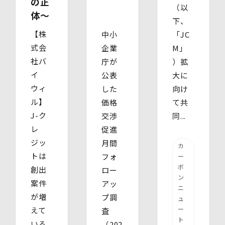
の正
（以
体〜
下、
【株
中小
「JC
式会
企業
M」
社バ
庁が
）拡
イ
公表
大に
ウィ
した
向け
ル】
価格
て共
J-ク
交渉
同...
レ
促進
ジッ
月間
カ
トは
フォ
ー
ボ
創出
ロー
ン
案件
アッ
ニ
が増
プ調
ュ
ー
えて
査
ト
いる
（202