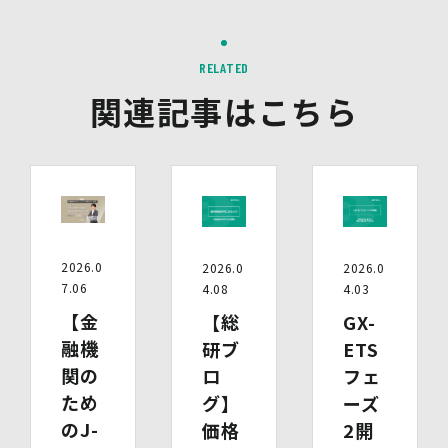
告を配信します。また、当社が保有する個人情報と第三者
配信事業者が保有する個人情報について、本人が特定され
ないデータに不可逆変換した上で第三者配信事業者におい
RELATED
て照合を行い、その結果に基づいて広告を配信することが
あります。第三者配信事業者が、これらの情報を広告配信
関連記事はこちら
以外の目的で利用することはありません。
10.保有個人データの開示等
当社の保有個人データについて、利用目的の通知・開示・
内容の訂正・追加又は削除・利用の停止・消去、第三者へ
の提供の停止及び第三者提供記録の開示（以下「開示等」
といいます。）をご希望の場合は、本人又はその代理人か
らのお申し出であることを確認した上で対応いたします。
2026.0
2026.0
2026.0
もし、ご希望の全部又は一部に応じられない場合はその理
7.06
4.08
4.03
由をご説明いたします。
また、当該お申し出によって取得した個人情報は、お申し
【金
【総
GX-
出に関する連絡・事務手続に必要な範囲でのみ利用しま
融機
研ブ
ETS
す。
関の
ロ
フェ
(1)開示等の求めのお申し出先
ため
グ】
ーズ
当社は、開示等の依頼を受け、当該依頼が個人情報保護法
のJ-
価格
2開
に定める要件を満たす場合には、当社の定める手続に従っ