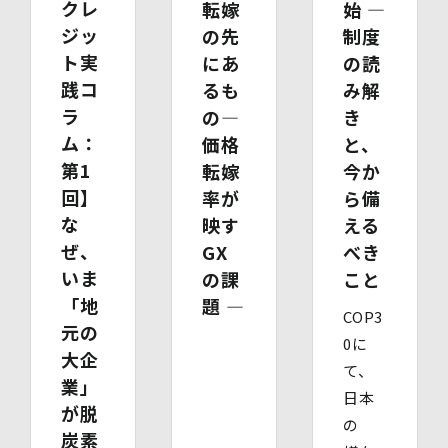
クレ
転嫁
始 ―
て速やかに対応します。
開示等のお求めについては、以下のお問い合わせ窓口まで
ジッ
の先
制度
お申し出ください。
ト実
にあ
の読
(2)開示等の求めに関するお手続
践コ
るも
み解
お申し出受付け後、当社「保有個人情報に関する開示等の
請求書」を送付いたします。 ご記入いただいた「請求
ラ
の―
き
書」と「本人確認書類のコピー」、代理人によるお求めの
ム：
価格
と、
場合は「代理人であることを確認する書類」を送付してく
第1
転嫁
今か
ださい。また、各資料に含まれる本籍地情報は都道府県ま
でとし、それ以降の情報は黒塗り等の処理をしてくださ
回】
率が
ら備
い。
な
映す
える
・ 本人確認書類の写し（運転免許証、パスポート、健康
ぜ、
保険証、住民票、年金手帳等）
GX
べき
・ 代理人であることを確認する書類
いま
の課
こと
【代理人様が未成年者の法定代理人の場合】
「地
題 ―
・ 代理人様ご本人の本人確認書類の写し
COP3
・ いずれかの写し（戸籍謄本、住民票（続柄の記載され
元の
0に
たもの）、その他法定代理権の確認ができる公的書類）
大企
【代理人様が成年被後見人の法定代理人の場合】
て、
業」
・ 代理人様ご本人の本人確認書類の写し
日本
・ いずれかの写し（成年被後見人であることを証明する
が脱
の
登記事項証明書、その他法定代理権の確認ができる公的書
炭素
類）