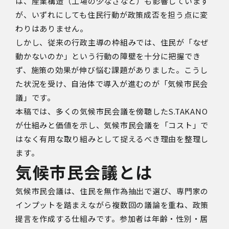
は、産業構造（工場の少なさなど）も影響しています
が、いずれにしても住民行動が政策成否を担う点に変
わりはありません。
しかし、従来の行政主導の枠組みでは、住民が「なぜ
動かないのか」という行動の障壁を十分に把握でき
ず、施策の効果が伸び悩む課題がありました。こうし
た状況を受け、自治体で導入が進むのが「気候市民会
議」です。
本稿では、多くの気候市民会議を傍聴した
S.TAKANO
が仕組みと価値を示し、気候市民会議を「コスト」で
はなく有用な取り組みとして捉えるべき理由を整理し
ます。
気候市民会議とは
気候市民会議は、住民を無作為抽出で選び、専門家の
インプットを踏まえながら複数回の議論を重ね、政策
提言を作成する仕組みです。参加者は年齢・性別・居