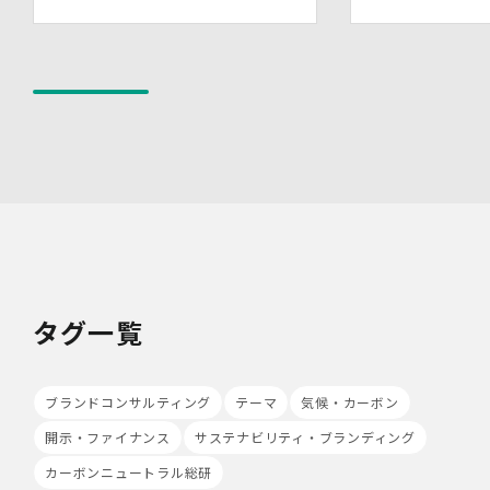
しないよう措置を実施いたします。
(4)技術的安全管理措置
・アクセス制御を実施して、担当者及び取扱う個人情報
データベース等の範囲を限定しています。
・個人データを取り扱う情報システムについて、外部から
の不正アクセス又は不正ソフトウェアから保護する仕組み
を導入しています。
7.本人が容易に認識できない方法による個人情報の取り扱
い
当社は、最適なサービスの提供と利便性の向上を目的とし
て、Cookieの使用並びに利用者様のIPアドレス、アクセ
ス回数、ご利用ブラウザ及びOSその他利用端末等の情報
の収集を行うことがあります。また、広告の効果測定のた
め、第三者の運営するツールから当社サイトを訪れる前に
タグ一覧
クリックされている広告の情報(クリック日や広告掲載サ
イト等)を取得し、ご提供いただいた個人情報と照合する
場合があります。
ブランドコンサルティング
テーマ
気候・カーボン
Cookieの使用は任意ですが、受け入れを拒否した場合
は、当社サービス等のご利用ができない場合があります。
開示・ファイナンス
サステナビリティ・ブランディング
このほか当社では、広告・マーケティング活動のため、第
三者配信事業者が提供するサービスを利用することがあり
カーボンニュートラル総研