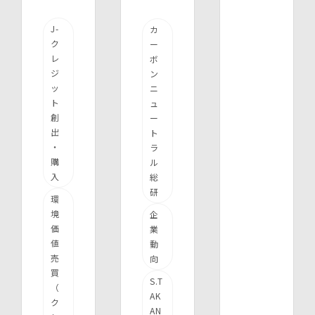
J-
カ
ク
ー
レ
ボ
ジ
ン
ッ
ニ
ト
ュ
創
ー
出
ト
・
ラ
購
ル
入
総
研
環
境
企
価
業
値
動
売
向
買
S.T
（
AK
ク
AN