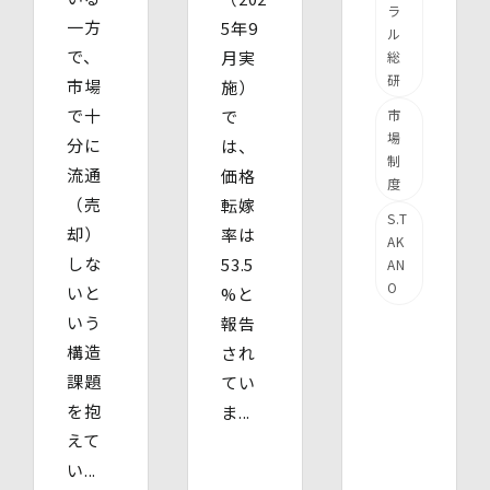
ラ
一方
5年9
ル
で、
月実
総
研
市場
施）
で十
で
市
場
分に
は、
制
流通
価格
度
（売
転嫁
S.T
却）
率は
AK
しな
53.5
AN
O
いと
%と
いう
報告
構造
され
課題
てい
を抱
ま...
えて
い...