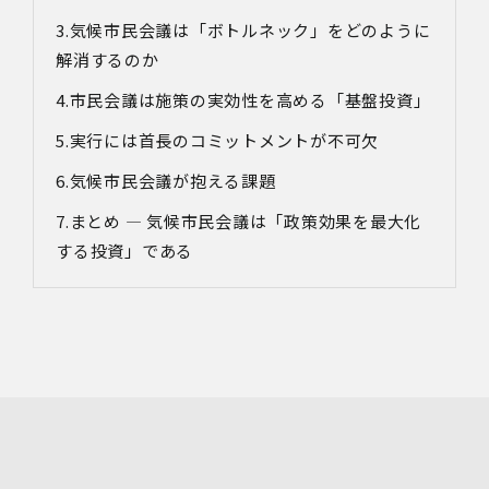
利用目的
気候市民会議は「ボトルネック」をどのように
・各種お問い合わせに対応するため
解消するのか
・お問い合わせ対応の品質向上及びお問い合わせ内容等の
正確な把握のため
市民会議は施策の実効性を高める「基盤投資」
・取得した情報を解析又は分析して、当社サービス「環境
価値創出支援」「環境価値売買」「脱炭素コンサルティン
実行には首長のコミットメントが不可欠
グ」「ブランドコンサルティング」の改善・開発を行うた
め
気候市民会議が抱える課題
・統計資料の作成のため
まとめ ― 気候市民会議は「政策効果を最大化
4.第三者への提供
する投資」である
当社は、イベントやセミナーにて取得した個人情報につ
き、以下の内容に従って第三者提供を行うことがありま
す。なお、本人の同意がある場合及び法令の定めによる場
合を除いて、以下の内容以外で当社が取り扱う個人情報を
第三者に提供することはありません。
(1)提供先
イベント・セミナーの共催事業者
(2)提供される個人情報の内容
会社名・所属団体等の名称、所属名、役職名等の肩書、氏
名、住所、電話番号、メールアドレス、その他イベント・
セミナーを通じて取得した情報