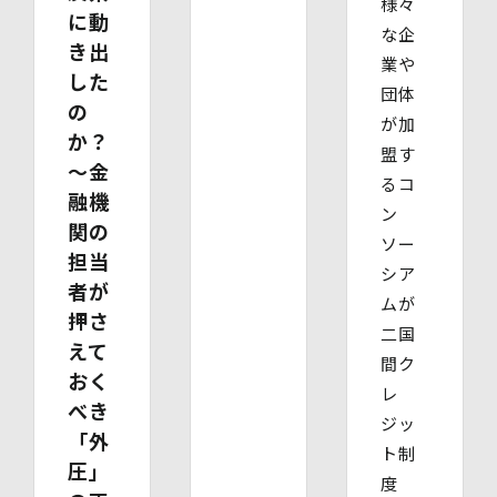
様々
に動
【委任による代理人様の場合】
な企
・ 委任状
き出
業や
・ ご本人の印鑑証明書（3ヶ月以内に発行されたもの）
した
・ 委任を受けたご本人の本人確認書類の写し
団体
の
(3)開示等のご請求の手数料及び徴収方法
が加
1回のお求めにつき1,000円（紙面でのご請求の場合は、
か？
盟す
お送りいただく請求書等に郵便為替を同封していただきま
〜金
す。その他の方法でご請求いただく場合は、ご請求時にご
るコ
融機
相談させていただきます。）
ン
(4)開示等の請求及びお問い合わせ窓口
関の
ソー
個人情報保護管理者
担当
株式会社バイウィル 管理部長
シア
者が
・住所：東京都中央区銀座7丁目3番5号 ヒューリック銀座
ムが
7丁目ビル 4階
押さ
二国
・連絡先：info@bywill.co.jp
えて
間ク
おく
【個人情報を与えることの任意性及び当該情報を与えな
レ
かった場合に生じる結果】
べき
個⼈情報を取得する項⽬は、全てご本⼈によってご提供い
ジッ
「外
ただくものです。
ト制
ただし、必要な項⽬をいただけない場合、利⽤⽬的に記載
圧」
度
の諸⼿続⼜は処理に⽀障が⽣じる可能性があります。