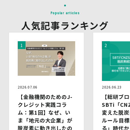
(3)第三者提供の方法
電話、FAX、電子メール、郵送などの一般的な方法
Popular articles
(4)その他
上記の内容によらない個人情報の第三者提供を行う場合に
人気記事ランキング
は、あらかじめ本人に対し個別具体的な内容を提示して同
意を得ます。
5.委託
当社は、上記利用目的の達成に必要な範囲内において、個
人情報の取扱いの全部又は一部を委託する場合がありま
す。個人情報の取扱いを外部に委託する際は、十分な情報
管理水準を確保している委託先を選定するとともに、当該
委託先には必要かつ適切な監督を行います。
6.安全管理措置
2026.07.06
2026.06.23
当社は、個人情報保護法、個人情報保護方針及び本方針に
従って、個人データ（個人情報保護法第16条第３項により
【金融機関のためのJ-
【総研ブロ
定義された「個人データ」をいい、以下同様とします。）
クレジット実践コラ
SBTi「CN
を適切に取り扱い、正確かつ最新のものとするよう適切な
ム：第1回】なぜ、い
変えた脱炭
処置を講じます。
また、個人データの漏えい、滅失又は毀損の防止その他の
ま「地元の大企業」が
ルール――目
個人データの保護のため、個人データを適切かつ安全に管
脱炭素に動き出したの
る」時代か
理します。