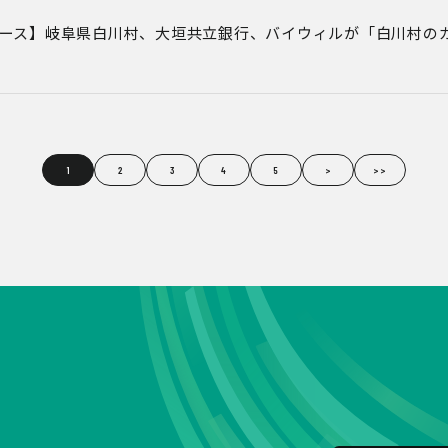
ース】岐阜県白川村、大垣共立銀行、バイウィルが「白川村の
1
2
3
4
5
>
>>