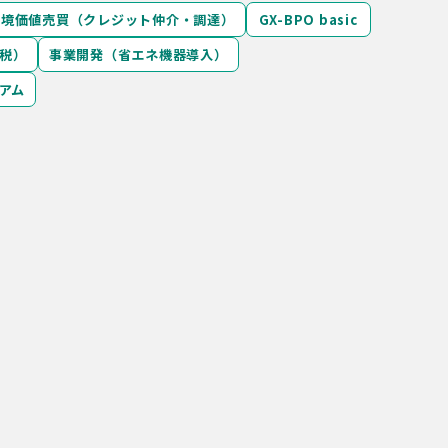
環境価値売買（クレジット仲介・調達）
GX-BPO basic
税）
事業開発（省エネ機器導入）
アム