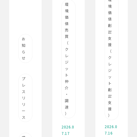
環
境
境
価
価
値
値
創
売
出
買
支
お
（
援
知
ク
（
ら
レ
ク
せ
ジ
レ
ッ
ジ
ト
ッ
プ
仲
ト
レ
介
創
ス
・
出
リ
調
支
リ
達
援
ー
）
）
ス
2026.0
2026.0
7.16
7.17