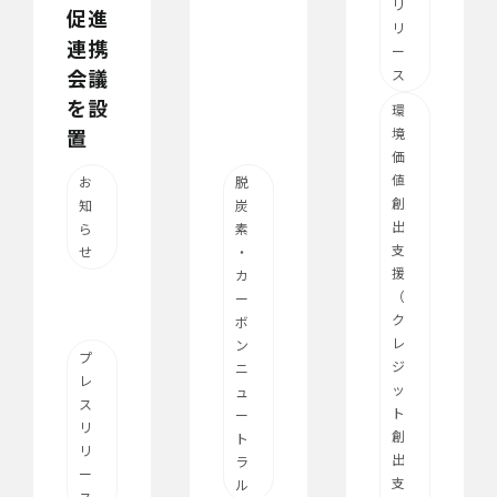
リ
促進
リ
連携
ー
会議
ス
を設
環
置
境
価
値
お
脱
創
知
炭
出
ら
素
支
せ
・
援
カ
（
ー
ク
ボ
レ
ン
プ
ジ
ニ
レ
ッ
ュ
ス
ト
ー
リ
創
ト
リ
出
ラ
ー
支
ル
ス