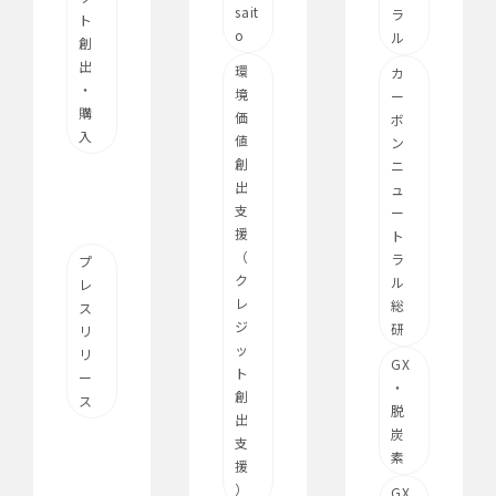
sait
ラ
ト
o
ル
創
出
環
カ
・
境
ー
購
価
ボ
入
値
ン
創
ニ
出
ュ
支
ー
援
ト
（
ラ
プ
ク
ル
レ
レ
総
ス
ジ
研
リ
ッ
リ
GX
ト
ー
・
創
ス
脱
出
炭
支
素
援
）
GX