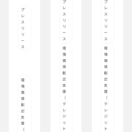
プ
プ
レ
レ
プ
ス
ス
レ
リ
リ
ス
リ
リ
リ
ー
ー
リ
ス
ス
ー
ス
環
環
境
境
価
価
値
値
創
創
出
出
環
支
支
境
援
援
価
（
（
値
ク
ク
創
レ
レ
出
ジ
ジ
支
ッ
ッ
援
ト
ト
（