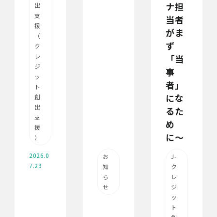
ナ担
出
支
当者
援
がま
（
ず
ク
レ
「当
ジ
事
ッ
者」
ト
にな
創
出
るた
支
め
援
に〜
）
2026.0
お
J-
7.29
知
ク
ら
レ
せ
ジ
ッ
ト