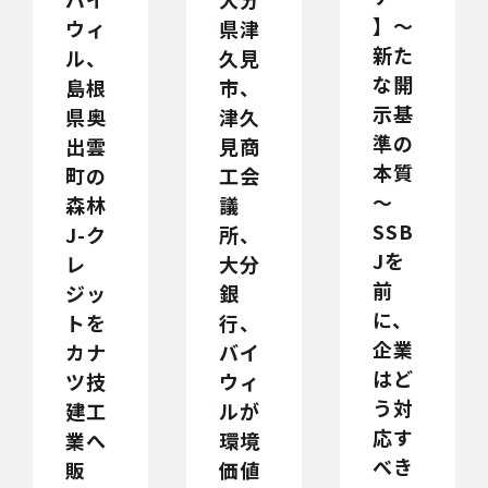
】～
県津
ウィ
新た
久見
ル、
な開
市、
島根
示基
津久
県奥
準の
見商
出雲
本質
工会
町の
～
議
森林
SSB
所、
J-ク
Jを
大分
レ
前
銀
ジッ
に、
行、
トを
企業
バイ
カナ
はど
ウィ
ツ技
う対
ルが
建工
応す
環境
業へ
べき
価値
販