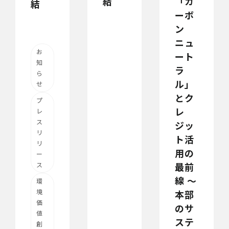
結
「カ
結
ーボ
ン
ニュ
お
ート
知
ラ
ら
ル」
せ
とク
プ
レ
レ
ス
ジッ
リ
ト活
リ
用の
ー
最前
ス
線 〜
環
境
本部
価
のサ
値
ステ
創