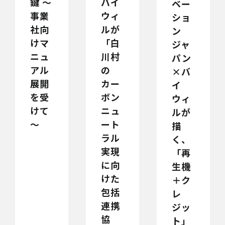
鍵 ～
バイ
ベー
事業
ウィ
ショ
社向
ルが
ン
けマ
「白
ジャ
ニュ
川村
パン
アル
の
×バ
展開
カー
イ
を受
ボン
ウィ
けて
ニュ
ルが
～
ート
描
ラル
く、
実現
「再
に向
生機
けた
＋ク
包括
レ
連携
ジッ
協
ト」