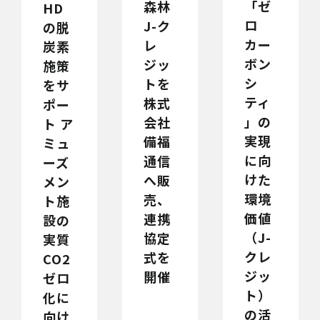
「ゼ
森林
HD
ロ
J-ク
の脱
カー
レ
炭素
ボン
ジッ
施策
シ
トを
をサ
ティ
株式
ポー
」の
会社
ト ア
実現
備福
ミュ
に向
通信
ーズ
けた
へ販
メン
環境
売、
ト施
価値
連携
設の
（J-
協定
実質
クレ
式を
CO2
ジッ
開催
ゼロ
ト）
化に
の活
向け