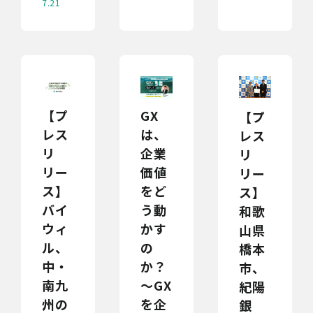
7.21
【プ
GX
【プ
レス
は、
レス
リ
企業
リ
リー
価値
リー
ス】
をど
ス】
バイ
う動
和歌
ウィ
かす
山県
ル、
の
橋本
中・
か？
市、
南九
～GX
紀陽
州の
を企
銀