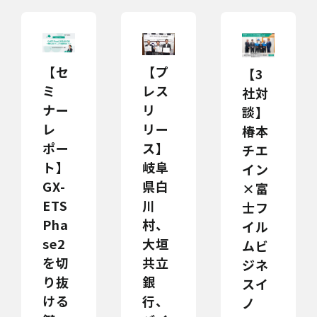
【セ
【プ
【3
ミ
レス
社対
ナー
リ
談】
レ
リー
椿本
ポー
ス】
チエ
ト】
岐阜
イン
GX-
県白
×富
ETS
川
士フ
Pha
村、
イル
se2
大垣
ムビ
を切
共立
ジネ
り抜
銀
スイ
ける
行、
ノ