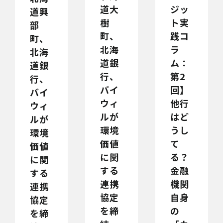
道大
ジッ
道興
樹
ト実
部
町、
践コ
町、
北海
ラ
北海
道銀
ム：
道銀
行、
第2
行、
バイ
回】
バイ
ウィ
他行
ウィ
ルが
はど
ルが
環境
うし
環境
価値
て
価値
に関
る？
に関
する
金融
する
連携
機関
連携
協定
自身
協定
を締
の
を締