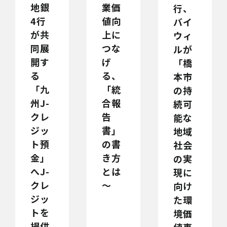
地銀
業価
行、
4行
値向
バイ
が共
上に
ウィ
同展
つな
ルが
開す
げ
「橋
る
る、
本市
「九
「統
の持
州J-
合報
続可
クレ
告
能な
ジッ
書」
地域
ト預
の書
社会
金」
き方
の実
へJ-
とは
現に
クレ
～
向け
ジッ
た環
トを
境価
提供