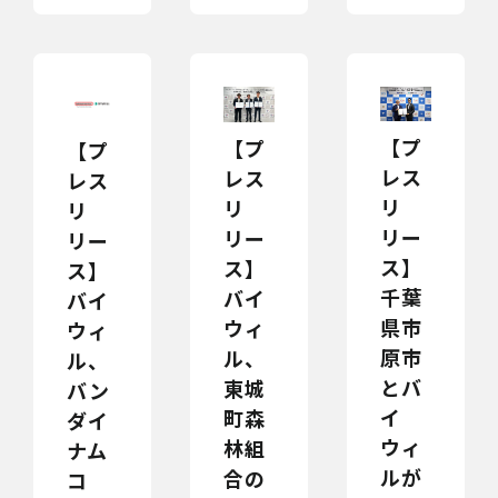
【プ
【プ
【プ
レス
レス
レス
リ
リ
リ
リー
リー
リー
ス】
ス】
ス】
千葉
バイ
バイ
県市
ウィ
ウィ
原市
ル、
ル、
とバ
東城
バン
イ
町森
ダイ
ウィ
林組
ナム
ルが
合の
コ