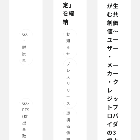
定」
が生
を締
む共
結
創価
値～
GX
お
ユー
・
知
ザー
脱
ら
炭
せ
・
素
メー
プ
レ
カー
ス
・ク
リ
レ
リ
ー
ジッ
GX-
ス
トプ
ETS
環
ロパ
(排
境
イダ
出
価
量
の3
値
取
創