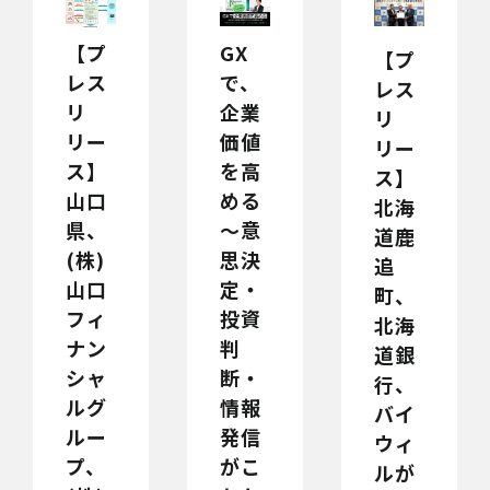
【プ
GX
【プ
レス
で、
レス
リ
企業
リ
リー
価値
リー
ス】
を高
ス】
山口
める
北海
県、
～意
道鹿
(株)
思決
追
山口
定・
町、
フィ
投資
北海
ナン
判
道銀
シャ
断・
行、
ルグ
情報
バイ
ルー
発信
ウィ
プ、
がこ
ルが