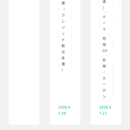
達
援
）
（
ク
テ
レ
ー
ジ
マ
ッ
地
ト
域
創
GX
出
支
気
援
候
）
・
カ
ー
ボ
ン
2026.0
2026.0
7.29
7.27