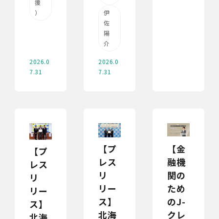
援
）
伊
佐
陽
介
2026.0
2026.0
7.31
7.31
【プ
【金
【プ
レス
融機
レス
リ
関の
リ
リー
ため
リー
ス】
のJ-
ス】
北海
クレ
北海