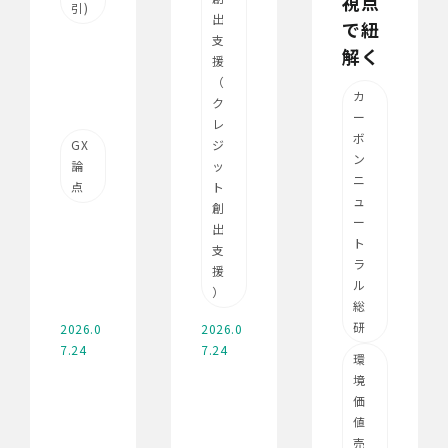
視点
引)
出
で紐
支
解く
援
（
カ
ク
ー
レ
ボ
GX
ジ
ン
論
ッ
ニ
点
ト
ュ
創
ー
出
ト
支
ラ
援
ル
）
総
研
2026.0
2026.0
7.24
7.24
環
境
価
値
売