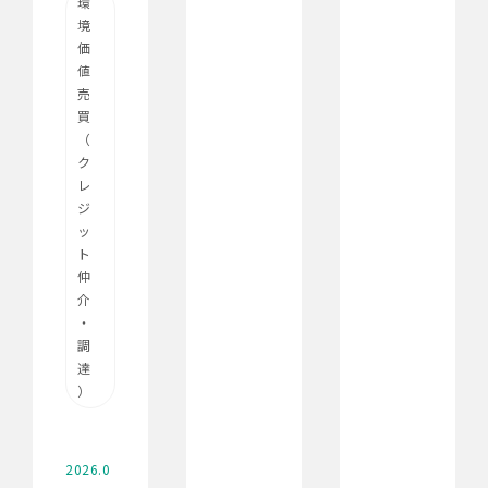
環
境
価
値
売
買
（
ク
レ
ジ
ッ
ト
仲
介
・
調
達
）
2026.0