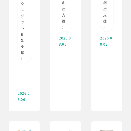
創
創
ク
出
出
レ
支
支
ジ
援
援
ッ
）
）
ト
創
2026.0
2026.0
出
8.05
8.03
支
援
）
2026.0
8.06