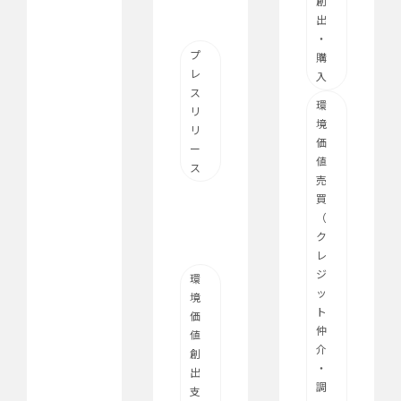
創
出
・
プ
購
レ
入
ス
環
リ
境
リ
価
ー
値
ス
売
買
（
ク
レ
ジ
環
ッ
境
ト
価
仲
値
介
創
・
出
調
支