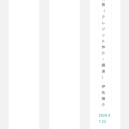
買
（
ク
レ
ジ
ッ
ト
仲
介
・
調
達
）
伊
佐
陽
介
2026.0
7.22