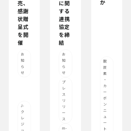
か
に関
売、
する
感謝
連携
状贈
協定
呈式
を締
を開
結
催
お
お
知
知
脱
ら
ら
炭
せ
せ
素
・
プ
カ
レ
ー
ス
ボ
リ
ン
J-
リ
ニ
ク
ー
ュ
レ
ス
ー
ジ
m-
ト
ッ