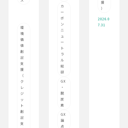
援
カ
）
ー
ボ
2026.0
ン
7.31
環
ニ
境
ュ
価
ー
値
ト
創
ラ
出
ル
支
総
援
研
（
GX
ク
・
レ
脱
ジ
炭
ッ
素
ト
創
GX
出
論
支
点