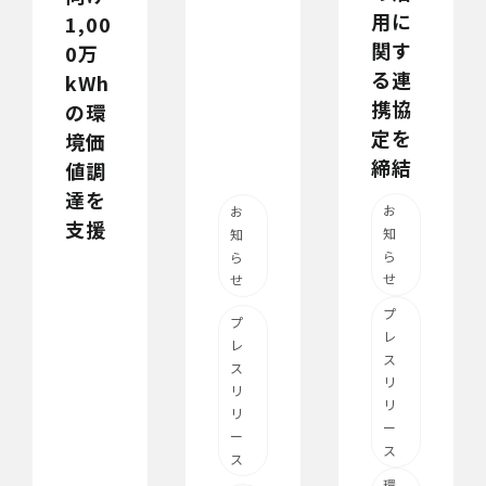
用に
1,00
関す
0万
る連
kWh
携協
の環
定を
境価
締結
値調
達を
お
お
支援
知
知
ら
ら
せ
せ
プ
プ
レ
レ
ス
ス
リ
リ
リ
リ
ー
ー
ス
ス
環