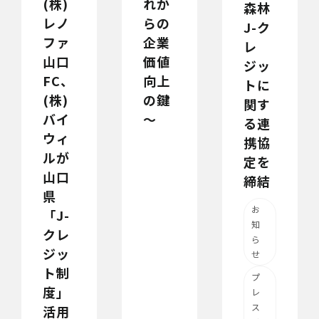
(株)
れか
森林
レノ
らの
J-ク
ファ
企業
レ
山口
価値
ジッ
FC、
向上
トに
(株)
の鍵
関す
バイ
～
る連
ウィ
携協
ルが
定を
山口
締結
県
お
「J-
知
クレ
ら
ジッ
せ
ト制
プ
度」
レ
ス
活用