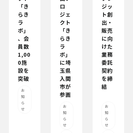
「き
ロ
ジッ
らき
ジェ
ト創
ラ
クト
出・
ボ」
「き
販売
、会
らき
に向
員数
ラ
けた
1,00
ボ」
業務
0施
に埼
委託
設を
玉県
契約
突破
入間
を締
市が
結
お
参画
知
ら
お
お
せ
知
知
ら
ら
せ
せ