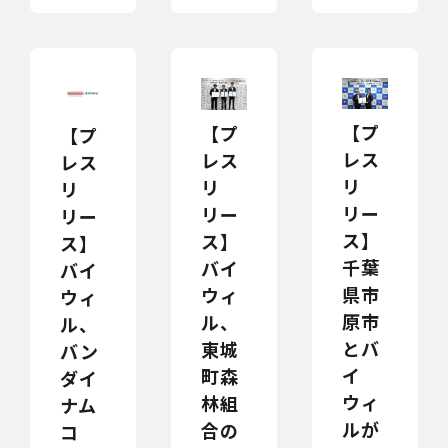
【プ
【プ
【プ
レス
レス
レス
リ
リ
リ
リー
リー
リー
ス】
ス】
ス】
千葉
バイ
バイ
県市
ウィ
ウィ
原市
ル、
ル、
とバ
東城
バン
イ
町森
ダイ
ウィ
林組
ナム
ルが
合の
コ