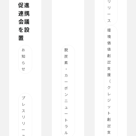
リ
促進
リ
連携
ー
会議
ス
を設
環
置
境
価
値
お
脱
創
知
炭
出
ら
素
支
せ
・
援
カ
（
ー
ク
ボ
レ
ン
プ
ジ
ニ
レ
ッ
ュ
ス
ト
ー
リ
創
ト
リ
出
ラ
ー
支
ル
ス