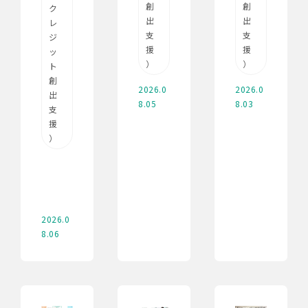
創
創
ク
出
出
レ
支
支
ジ
援
援
ッ
）
）
ト
創
2026.0
2026.0
出
8.05
8.03
支
援
）
2026.0
8.06