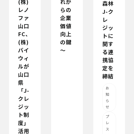
(株)
れか
森林
レノ
らの
J-ク
ファ
企業
レ
山口
価値
ジッ
FC、
向上
トに
(株)
の鍵
関す
バイ
～
る連
ウィ
携協
ルが
定を
山口
締結
県
お
「J-
知
クレ
ら
ジッ
せ
ト制
プ
度」
レ
ス
活用