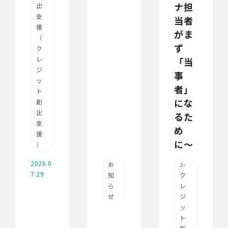
ナ担
出
支
当者
援
がま
（
ず
ク
レ
「当
ジ
事
ッ
者」
ト
にな
創
出
るた
支
め
援
に〜
）
2026.0
お
J-
7.29
知
ク
ら
レ
せ
ジ
ッ
ト