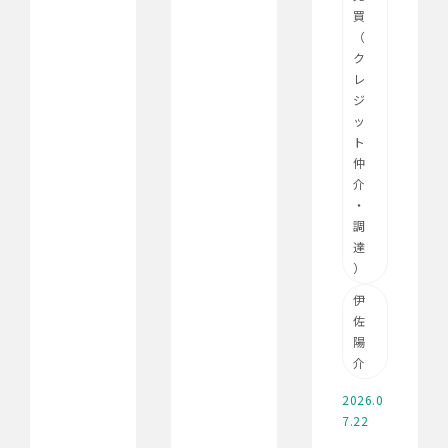
買
（
ク
レ
ジ
ッ
ト
仲
介
・
調
達
）
伊
佐
陽
介
2026.0
7.22