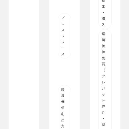
創
出
・
プ
購
レ
入
ス
環
リ
境
リ
価
ー
値
ス
売
買
（
ク
レ
ジ
環
ッ
境
ト
価
仲
値
介
創
・
出
調
支