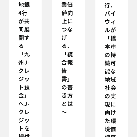
地銀
業価
行、
4行
値向
バイ
が共
上に
ウィ
同展
つな
ルが
開す
げ
「橋
る
る、
本市
「九
「統
の持
州J-
合報
続可
クレ
告
能な
ジッ
書」
地域
ト預
の書
社会
金」
き方
の実
へJ-
とは
現に
クレ
～
向け
ジッ
た環
トを
境価
提供