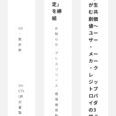
定」
が生
を締
む共
結
創価
値～
GX
お
ユー
・
知
ザー
脱
ら
炭
せ
・
素
メー
プ
レ
カー
ス
・ク
リ
レ
リ
ー
ジッ
GX-
ス
トプ
ETS
環
ロパ
(排
境
イダ
出
価
量
の3
値
取
創