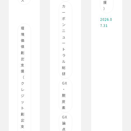
援
カ
）
ー
ボ
2026.0
ン
7.31
環
ニ
境
ュ
価
ー
値
ト
創
ラ
出
ル
支
総
援
研
（
GX
ク
・
レ
脱
ジ
炭
ッ
素
ト
創
GX
出
論
支
点