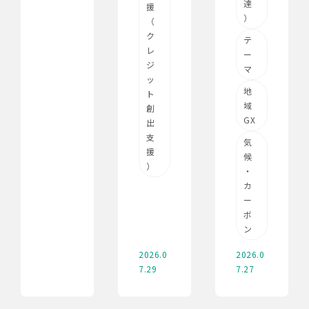
達
援
）
（
ク
テ
レ
ー
ジ
マ
ッ
地
ト
域
創
GX
出
支
気
援
候
）
・
カ
ー
ボ
ン
2026.0
2026.0
7.29
7.27