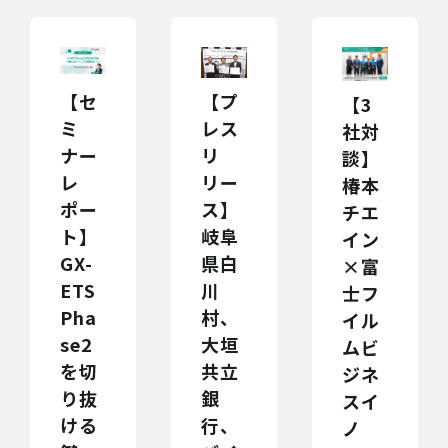
【セ
【プ
【3
ミ
レス
社対
ナー
リ
談】
レ
リー
椿本
ポー
ス】
チエ
ト】
岐阜
イン
GX-
県白
×富
ETS
川
士フ
Pha
村、
イル
se2
大垣
ムビ
を切
共立
ジネ
り抜
銀
スイ
ける
行、
ノ