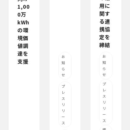
用に
1,00
関す
0万
る連
kWh
携協
の環
定を
境価
締結
値調
達を
お
お
支援
知
知
ら
ら
せ
せ
プ
プ
レ
レ
ス
ス
リ
リ
リ
リ
ー
ー
ス
ス
環