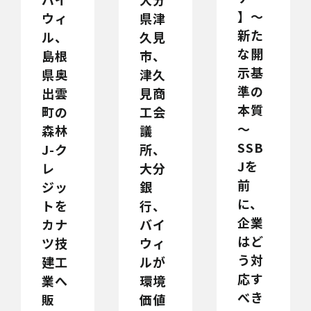
】～
県津
ウィ
新た
久見
ル、
な開
市、
島根
示基
津久
県奥
準の
見商
出雲
本質
工会
町の
～
議
森林
SSB
所、
J-ク
Jを
大分
レ
前
銀
ジッ
に、
行、
トを
企業
バイ
カナ
はど
ウィ
ツ技
う対
ルが
建工
応す
環境
業へ
べき
価値
販