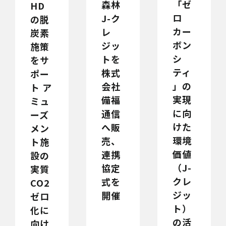
「ゼ
森林
HD
ロ
J-ク
の脱
カー
レ
炭素
ボン
ジッ
施策
シ
トを
をサ
ティ
株式
ポー
」の
会社
ト ア
実現
備福
ミュ
に向
通信
ーズ
けた
へ販
メン
環境
売、
ト施
価値
連携
設の
（J-
協定
実質
クレ
式を
CO2
ジッ
開催
ゼロ
ト）
化に
の活
向け