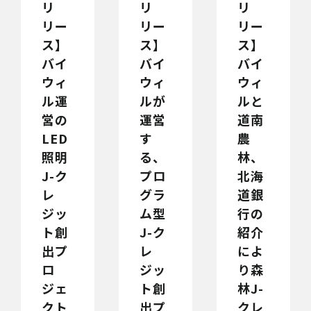
リ
リ
リ
リー
リー
リー
ス】
ス】
ス】
バイ
バイ
バイ
ウィ
ウィ
ウィ
ル運
ルが
ルと
営の
運営
道南
LED
す
農
照明
る、
林、
J-ク
プロ
北海
レ
グラ
道銀
ジッ
ム型
行の
ト創
J-ク
紹介
出プ
レ
によ
ロ
ジッ
り森
ジェ
ト創
林J-
クト
出プ
クレ