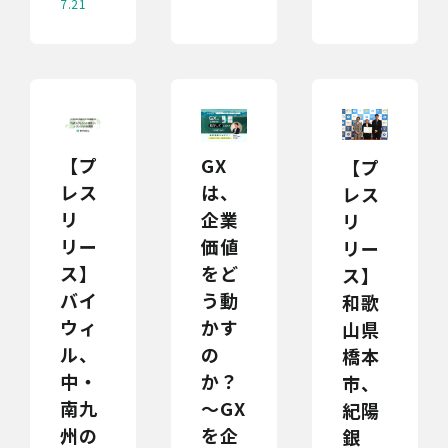
7.21
【プ
GX
【プ
レス
は、
レス
リ
企業
リ
リー
価値
リー
ス】
をど
ス】
バイ
う動
和歌
ウィ
かす
山県
ル、
の
橋本
中・
か？
市、
南九
～GX
紀陽
州の
を企
銀