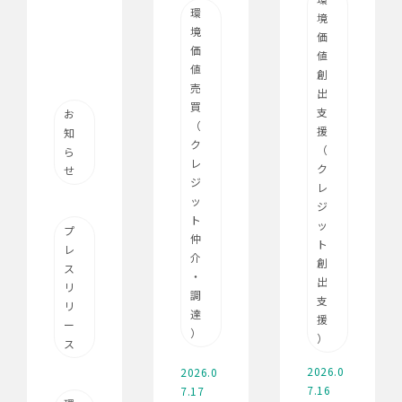
環
境
境
価
価
値
値
創
売
出
買
支
お
（
援
知
ク
（
ら
レ
ク
せ
ジ
レ
ッ
ジ
ト
ッ
プ
仲
ト
レ
介
創
ス
・
出
リ
調
支
リ
達
援
ー
）
）
ス
2026.0
2026.0
7.16
7.17