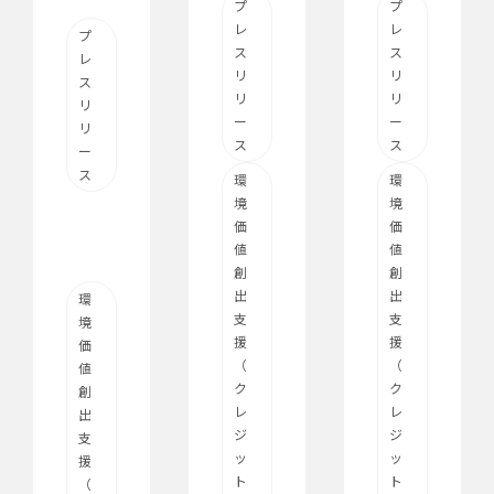
プ
プ
レ
レ
プ
ス
ス
レ
リ
リ
ス
リ
リ
リ
ー
ー
リ
ス
ス
ー
ス
環
環
境
境
価
価
値
値
創
創
出
出
環
支
支
境
援
援
価
（
（
値
ク
ク
創
レ
レ
出
ジ
ジ
支
ッ
ッ
援
ト
ト
（