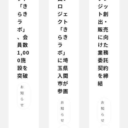
「き
ロ
ジッ
らき
ジェ
ト創
ラ
クト
出・
ボ」
「き
販売
、会
らき
に向
員数
ラ
けた
1,00
ボ」
業務
0施
に埼
委託
設を
玉県
契約
突破
入間
を締
市が
結
お
参画
知
ら
お
お
せ
知
知
ら
ら
せ
せ