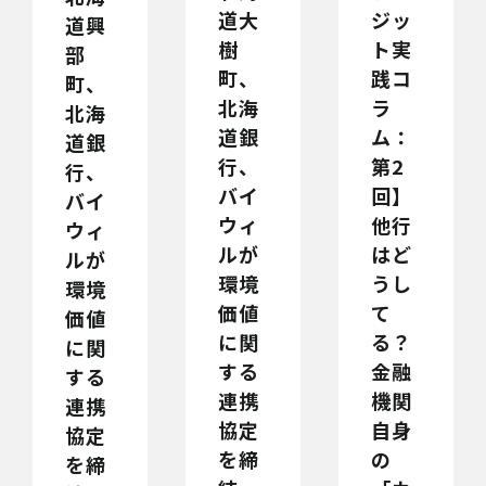
道大
ジッ
道興
樹
ト実
部
町、
践コ
町、
北海
ラ
北海
道銀
ム：
道銀
行、
第2
行、
バイ
回】
バイ
ウィ
他行
ウィ
ルが
はど
ルが
環境
うし
環境
価値
て
価値
に関
る？
に関
する
金融
する
連携
機関
連携
協定
自身
協定
を締
の
を締