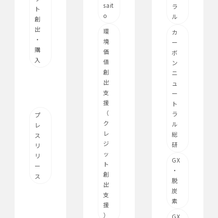
sait
ラ
ト
o
ル
創
出
環
カ
・
境
ー
購
価
ボ
入
値
ン
創
ニ
出
ュ
支
ー
援
ト
（
ラ
プ
ク
ル
レ
レ
総
ス
ジ
研
リ
ッ
リ
GX
ト
ー
・
創
ス
脱
出
炭
支
素
援
）
GX