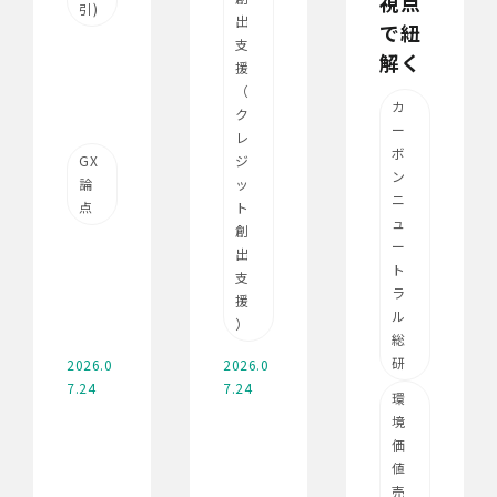
視点
引)
出
で紐
支
解く
援
（
カ
ク
ー
レ
ボ
GX
ジ
ン
論
ッ
ニ
点
ト
ュ
創
ー
出
ト
支
ラ
援
ル
）
総
研
2026.0
2026.0
7.24
7.24
環
境
価
値
売