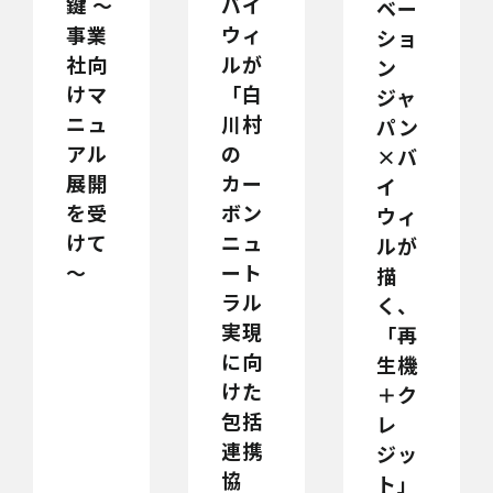
鍵 ～
バイ
ベー
事業
ウィ
ショ
社向
ルが
ン
けマ
「白
ジャ
ニュ
川村
パン
アル
の
×バ
展開
カー
イ
を受
ボン
ウィ
けて
ニュ
ルが
～
ート
描
ラル
く、
実現
「再
に向
生機
けた
＋ク
包括
レ
連携
ジッ
協
ト」