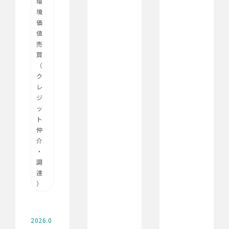
環
境
価
値
売
買
（
ク
レ
ジ
ッ
ト
仲
介
・
調
達
）
2026.0