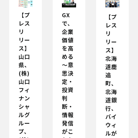
【プ
GX
【プ
レス
で、
レス
リ
企業
リ
リー
価値
リー
ス】
を高
ス】
山口
める
北海
県、
～意
道鹿
(株)
思決
追
山口
定・
町、
フィ
投資
北海
ナン
判
道銀
シャ
断・
行、
ルグ
情報
バイ
ルー
発信
ウィ
プ、
がこ
ルが