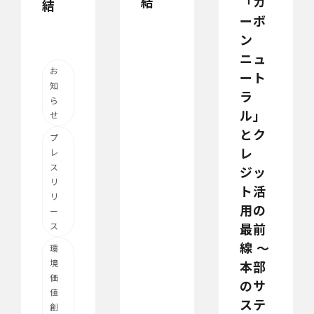
結
「カ
結
ーボ
ン
ニュ
お
ート
知
ラ
ら
ル」
せ
とク
プ
レ
レ
ス
ジッ
リ
ト活
リ
用の
ー
最前
ス
線 〜
環
境
本部
価
のサ
値
ステ
創