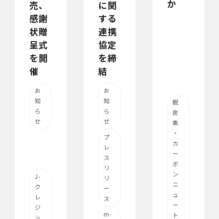
か
に関
売、
する
感謝
連携
状贈
協定
呈式
を締
を開
結
催
お
お
知
知
脱
ら
ら
炭
せ
せ
素
・
プ
カ
レ
ー
ス
ボ
リ
ン
J-
リ
ニ
ク
ー
ュ
レ
ス
ー
ジ
m-
ト
ッ