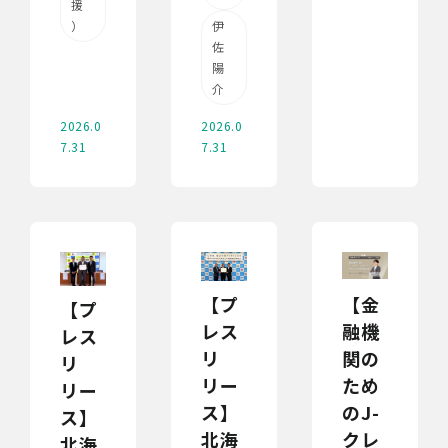
援
）
伊
佐
陽
介
2026.0
2026.0
7.31
7.31
【プ
【金
【プ
レス
融機
レス
リ
関の
リ
リー
ため
リー
ス】
のJ-
ス】
北海
クレ
北海