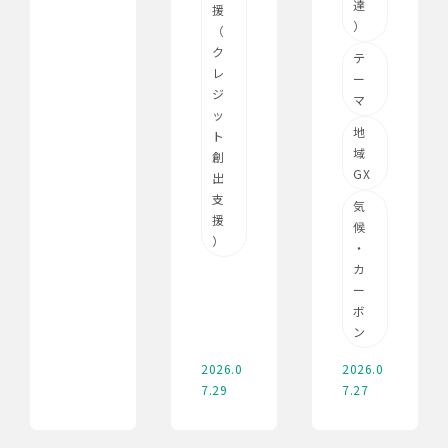
達
援
）
（
ク
テ
レ
ー
ジ
マ
ッ
地
ト
域
創
GX
出
支
気
援
候
）
・
カ
ー
ボ
ン
2026.0
2026.0
7.29
7.27