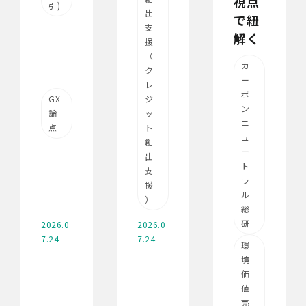
視点
引)
出
で紐
支
解く
援
（
カ
ク
ー
レ
ボ
GX
ジ
ン
論
ッ
ニ
点
ト
ュ
創
ー
出
ト
支
ラ
援
ル
）
総
研
2026.0
2026.0
7.24
7.24
環
境
価
値
売