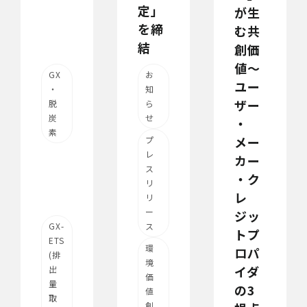
定」
が生
を締
む共
結
創価
値～
GX
お
ユー
・
知
ザー
脱
ら
炭
せ
・
素
メー
プ
レ
カー
ス
・ク
リ
レ
リ
ー
ジッ
GX-
ス
トプ
ETS
環
ロパ
(排
境
イダ
出
価
量
の3
値
取
創