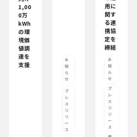
用に
1,00
関す
0万
る連
kWh
携協
の環
定を
境価
締結
値調
達を
お
お
支援
知
知
ら
ら
せ
せ
プ
プ
レ
レ
ス
ス
リ
リ
リ
リ
ー
ー
ス
ス
環