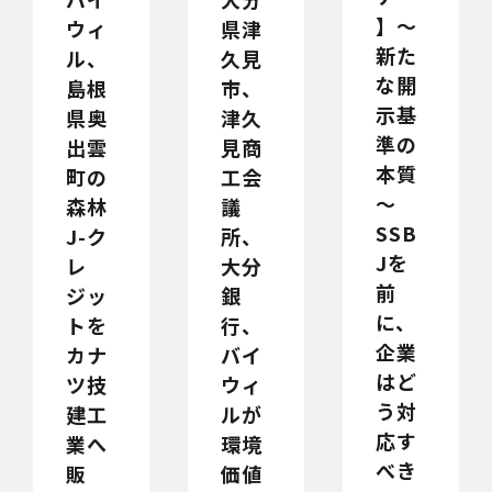
】～
県津
ウィ
新た
久見
ル、
な開
市、
島根
示基
津久
県奥
準の
見商
出雲
本質
工会
町の
～
議
森林
SSB
所、
J-ク
Jを
大分
レ
前
銀
ジッ
に、
行、
トを
企業
バイ
カナ
はど
ウィ
ツ技
う対
ルが
建工
応す
環境
業へ
べき
価値
販