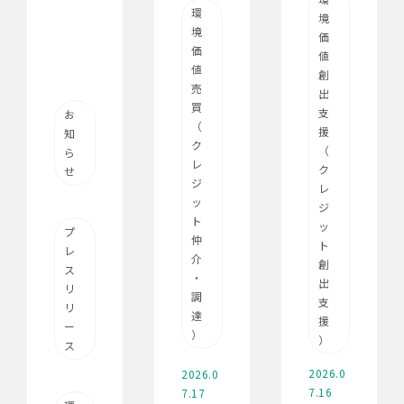
環
境
境
価
価
値
値
創
売
出
買
支
お
（
援
知
ク
（
ら
レ
ク
せ
ジ
レ
ッ
ジ
ト
ッ
プ
仲
ト
レ
介
創
ス
・
出
リ
調
支
リ
達
援
ー
）
）
ス
2026.0
2026.0
7.16
7.17