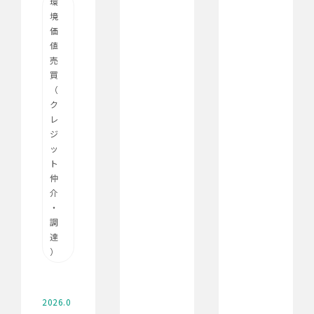
環
境
価
値
売
買
（
ク
レ
ジ
ッ
ト
仲
介
・
調
達
）
2026.0