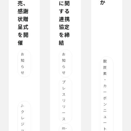
か
に関
売、
する
感謝
連携
状贈
協定
呈式
を締
を開
結
催
お
お
知
知
脱
ら
ら
炭
せ
せ
素
・
プ
カ
レ
ー
ス
ボ
リ
ン
J-
リ
ニ
ク
ー
ュ
レ
ス
ー
ジ
m-
ト
ッ