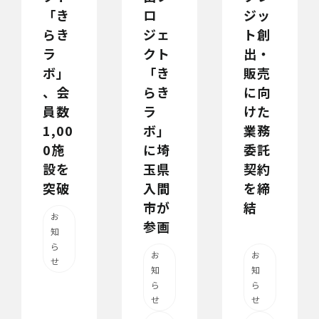
「き
ロ
ジッ
らき
ジェ
ト創
ラ
クト
出・
ボ」
「き
販売
、会
らき
に向
員数
ラ
けた
1,00
ボ」
業務
0施
に埼
委託
設を
玉県
契約
突破
入間
を締
市が
結
お
参画
知
ら
お
お
せ
知
知
ら
ら
せ
せ