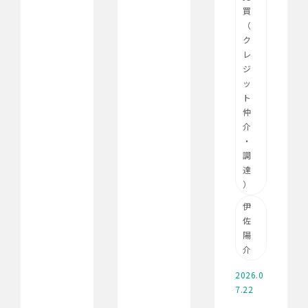
買
（
ク
レ
ジ
ッ
ト
仲
介
・
調
達
）
伊
佐
陽
介
2026.0
7.22