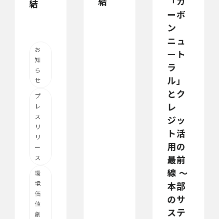
結
「カ
結
ーボ
ン
ニュ
お
ート
知
ラ
ら
ル」
せ
とク
プ
レ
レ
ス
ジッ
リ
ト活
リ
用の
ー
最前
ス
線 〜
環
境
本部
価
のサ
値
ステ
創