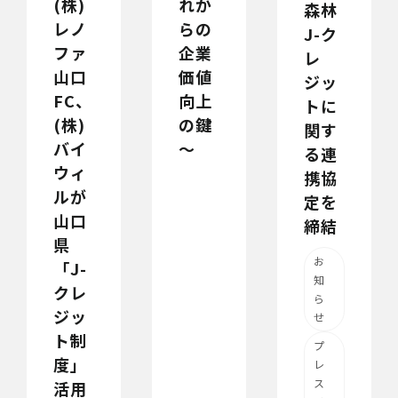
(株)
れか
森林
レノ
らの
J-ク
ファ
企業
レ
山口
価値
ジッ
FC、
向上
トに
(株)
の鍵
関す
バイ
～
る連
ウィ
携協
ルが
定を
山口
締結
県
お
「J-
知
クレ
ら
ジッ
せ
ト制
プ
度」
レ
ス
活用