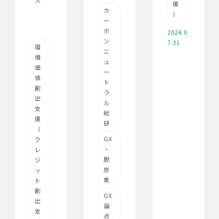
援
カ
）
ー
ボ
2026.0
ン
7.31
環
ニ
境
ュ
価
ー
値
ト
創
ラ
出
ル
支
総
援
研
（
GX
ク
・
レ
脱
ジ
炭
ッ
素
ト
創
GX
出
論
支
点