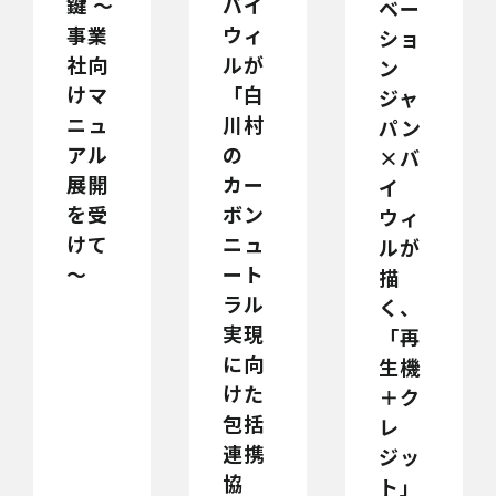
鍵 ～
バイ
ベー
事業
ウィ
ショ
社向
ルが
ン
けマ
「白
ジャ
ニュ
川村
パン
アル
の
×バ
展開
カー
イ
を受
ボン
ウィ
けて
ニュ
ルが
～
ート
描
ラル
く、
実現
「再
に向
生機
けた
＋ク
包括
レ
連携
ジッ
協
ト」