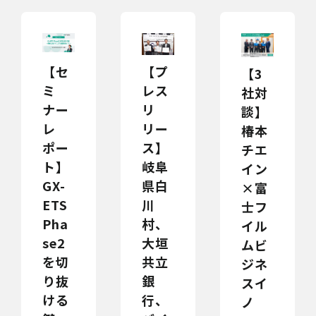
【セ
【プ
【3
ミ
レス
社対
ナー
リ
談】
レ
リー
椿本
ポー
ス】
チエ
ト】
岐阜
イン
GX-
県白
×富
ETS
川
士フ
Pha
村、
イル
se2
大垣
ムビ
を切
共立
ジネ
り抜
銀
スイ
ける
行、
ノ