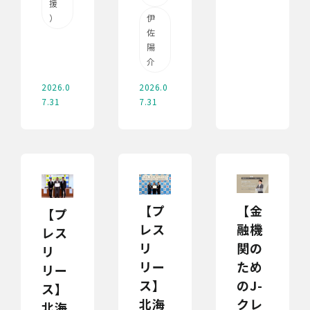
援
）
伊
佐
陽
介
2026.0
2026.0
7.31
7.31
【プ
【金
【プ
レス
融機
レス
リ
関の
リ
リー
ため
リー
ス】
のJ-
ス】
北海
クレ
北海