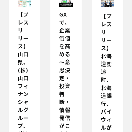
【プ
GX
【プ
レス
で、
レス
リ
企業
リ
リー
価値
リー
ス】
を高
ス】
山口
める
北海
県、
～意
道鹿
(株)
思決
追
山口
定・
町、
フィ
投資
北海
ナン
判
道銀
シャ
断・
行、
ルグ
情報
バイ
ルー
発信
ウィ
プ、
がこ
ルが