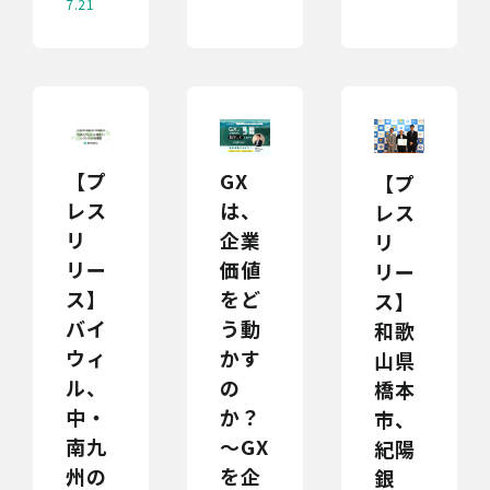
7.21
【プ
GX
【プ
レス
は、
レス
リ
企業
リ
リー
価値
リー
ス】
をど
ス】
バイ
う動
和歌
ウィ
かす
山県
ル、
の
橋本
中・
か？
市、
南九
～GX
紀陽
州の
を企
銀