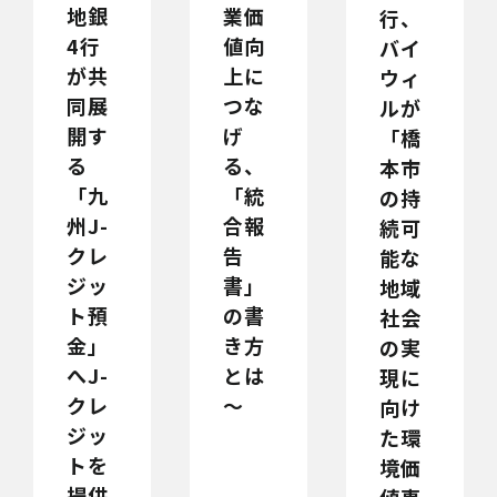
地銀
業価
行、
4行
値向
バイ
が共
上に
ウィ
同展
つな
ルが
開す
げ
「橋
る
る、
本市
「九
「統
の持
州J-
合報
続可
クレ
告
能な
ジッ
書」
地域
ト預
の書
社会
金」
き方
の実
へJ-
とは
現に
クレ
～
向け
ジッ
た環
トを
境価
提供