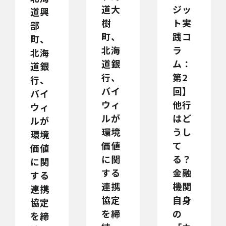
道大
ジッ
道興
樹
ト実
部
町、
践コ
町、
北海
ラ
北海
道銀
ム：
道銀
行、
第2
行、
バイ
回】
バイ
ウィ
他行
ウィ
ルが
はど
ルが
環境
うし
環境
価値
て
価値
に関
る？
に関
する
金融
する
連携
機関
連携
協定
自身
協定
を締
の
を締