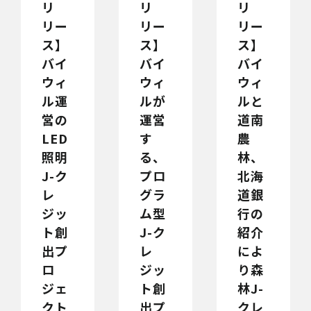
リ
リ
リ
リー
リー
リー
ス】
ス】
ス】
バイ
バイ
バイ
ウィ
ウィ
ウィ
ル運
ルが
ルと
営の
運営
道南
LED
す
農
照明
る、
林、
J-ク
プロ
北海
レ
グラ
道銀
ジッ
ム型
行の
ト創
J-ク
紹介
出プ
レ
によ
ロ
ジッ
り森
ジェ
ト創
林J-
クト
出プ
クレ