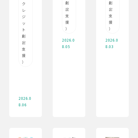
創
創
ク
出
出
レ
支
支
ジ
援
援
ッ
）
）
ト
創
2026.0
2026.0
出
8.05
8.03
支
援
）
2026.0
8.06