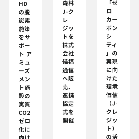
「ゼ
森林
HD
ロ
J-ク
の脱
カー
レ
炭素
ボン
ジッ
施策
シ
トを
をサ
ティ
株式
ポー
」の
会社
ト ア
実現
備福
ミュ
に向
通信
ーズ
けた
へ販
メン
環境
売、
ト施
価値
連携
設の
（J-
協定
実質
クレ
式を
CO2
ジッ
開催
ゼロ
ト）
化に
の活
向け