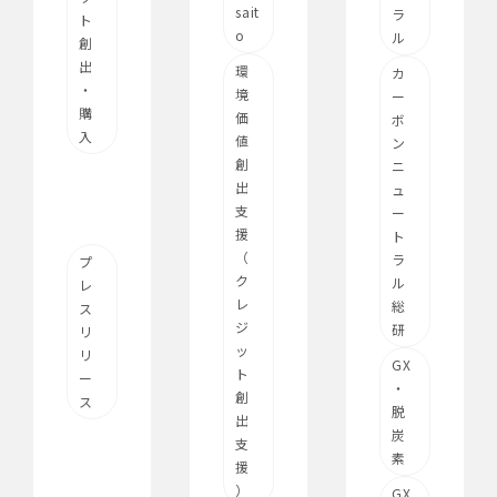
sait
ラ
ト
o
ル
創
出
環
カ
・
境
ー
購
価
ボ
入
値
ン
創
ニ
出
ュ
支
ー
援
ト
（
ラ
プ
ク
ル
レ
レ
総
ス
ジ
研
リ
ッ
リ
GX
ト
ー
・
創
ス
脱
出
炭
支
素
援
）
GX