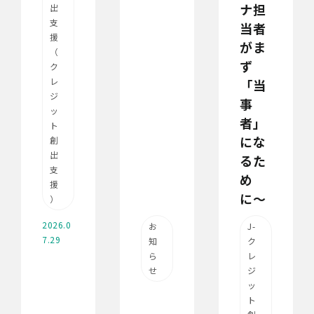
ナ担
出
支
当者
援
がま
（
ず
ク
レ
「当
ジ
事
ッ
者」
ト
にな
創
出
るた
支
め
援
に〜
）
2026.0
お
J-
7.29
知
ク
ら
レ
せ
ジ
ッ
ト