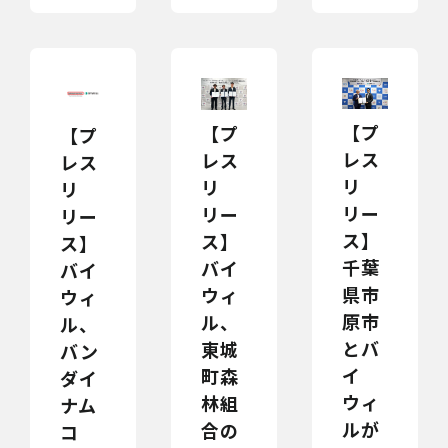
【プ
【プ
【プ
レス
レス
レス
リ
リ
リ
リー
リー
リー
ス】
ス】
ス】
千葉
バイ
バイ
県市
ウィ
ウィ
原市
ル、
ル、
とバ
東城
バン
イ
町森
ダイ
ウィ
林組
ナム
ルが
合の
コ