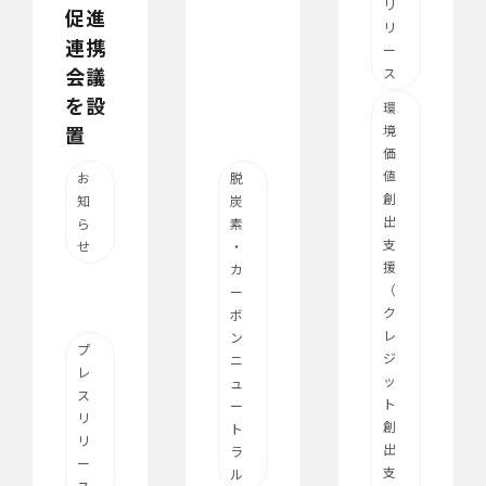
リ
促進
リ
連携
ー
会議
ス
を設
環
置
境
価
値
お
脱
創
知
炭
出
ら
素
支
せ
・
援
カ
（
ー
ク
ボ
レ
ン
プ
ジ
ニ
レ
ッ
ュ
ス
ト
ー
リ
創
ト
リ
出
ラ
ー
支
ル
ス