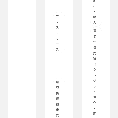
創
出
・
プ
購
レ
入
ス
環
リ
境
リ
価
ー
値
ス
売
買
（
ク
レ
ジ
環
ッ
境
ト
価
仲
値
介
創
・
出
調
支