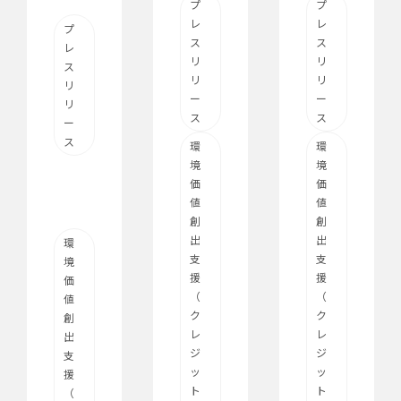
プ
プ
レ
レ
プ
ス
ス
レ
リ
リ
ス
リ
リ
リ
ー
ー
リ
ス
ス
ー
ス
環
環
境
境
価
価
値
値
創
創
出
出
環
支
支
境
援
援
価
（
（
値
ク
ク
創
レ
レ
出
ジ
ジ
支
ッ
ッ
援
ト
ト
（