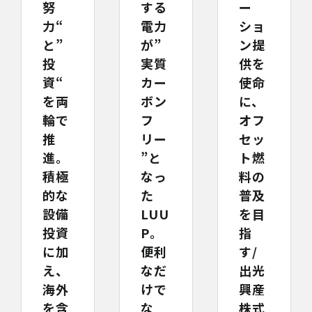
努
する
ー
力“
電力
ショ
と”
が”
ン提
投
実質
供を
資“
カー
使命
を両
ボン
に、
輪で
フ
オフ
推
リー
セッ
進。
”と
ト燃
積極
なっ
料の
的な
た
普及
設備
LUU
を目
投資
P。
指
に加
便利
す/
え、
なだ
出光
海外
けで
興産
を含
な
株式