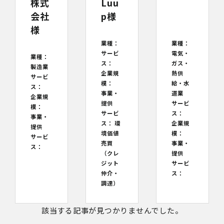
株式
Luu
会社
p様
様
業種：
業種：
サービ
電気・
業種：
ス：
ガス・
製造業
企業規
熱供
サービ
模：
給・水
ス：
事業・
道業
企業規
提供
サービ
模：
サービ
ス：
事業・
ス：
環
企業規
提供
境価値
模：
サービ
売買
事業・
ス：
（クレ
提供
ジット
サービ
仲介・
ス：
調達）
該当する記事が見つかりませんでした。