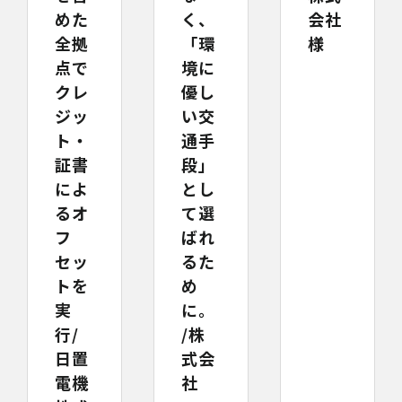
めた
く、
会社
全拠
「環
様
点で
境に
クレ
優し
ジッ
い交
ト・
通手
証書
段」
によ
とし
るオ
て選
フ
ばれ
セッ
るた
トを
め
実
に。
行/
/株
日置
式会
電機
社