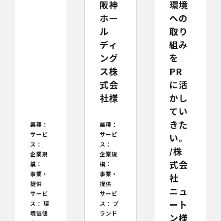
阪神
環境
ホー
への
ル
取り
ディ
組み
ング
を
ス株
PR
式会
に活
社様
かし
てい
きた
業種：
業種：
サービ
サービ
い。
ス：
ス：
/株
企業規
企業規
式会
模：
模：
事業・
事業・
社
提供
提供
ニュ
サービ
サービ
ート
ス：
環
ス：
ブ
境価値
ランド
ン様