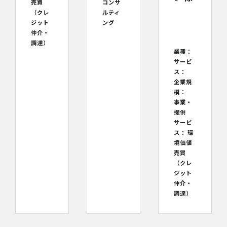
売買
コンサ
（クレ
ルティ
ジット
ング
仲介・
調達）
業種：
サービ
ス：
企業規
模：
事業・
提供
サービ
ス：
環
境価値
売買
（クレ
ジット
仲介・
調達）