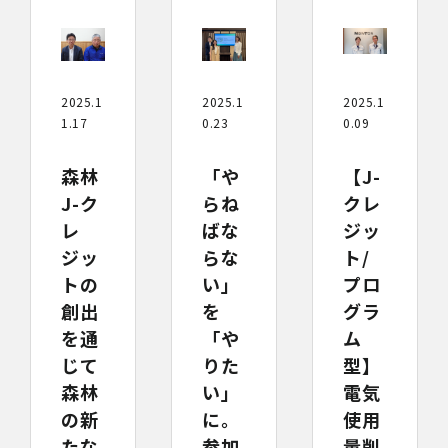
2025.1
2025.1
2025.1
1.17
0.23
0.09
森林
「や
【J-
J-ク
らね
クレ
レ
ばな
ジッ
ジッ
らな
ト/
トの
い」
プロ
創出
を
グラ
を通
「や
ム
じて
りた
型】
森林
い」
電気
の新
に。
使用
たな
参加
量削