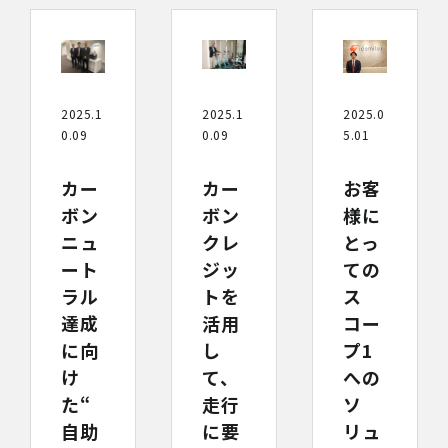
2025.1
2025.1
2025.0
0.09
0.09
5.01
カー
カー
お客
ボン
ボン
様に
ニュ
クレ
とっ
ート
ジッ
ての
ラル
トを
ス
達成
活用
コー
に向
し
プ1
け
て、
への
た“
走行
ソ
自助
に要
リュ