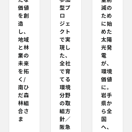
価値
型プ
減の
を創
ロ
ため
造
ジェ
に始
し、
クト
めた
地域
で実
太陽
と林
現し
光発
業の
た、
電
未来
全社
が、
を拓
で育
環境
く/
てる
価値
南ひ
環境
に。
だ森
分野
岩手
林組
の取
県か
合さ
組方
ら全
ま
針／
国
阪急
へ、