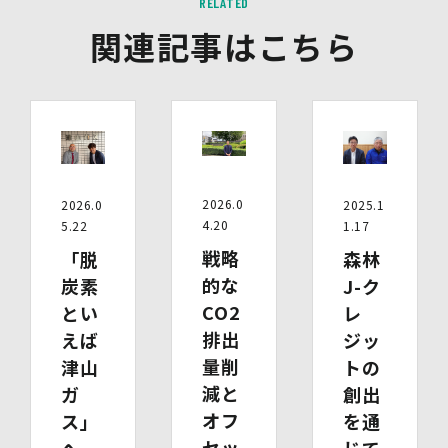
RELATED
関連記事はこちら
2026.0
2026.0
2025.1
4.20
5.22
1.17
戦略
「脱
森林
的な
炭素
J-ク
CO2
とい
レ
排出
えば
ジッ
量削
津山
トの
減と
ガ
創出
オフ
ス」
を通
セッ
へ。