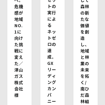
じて
トの
危機
森林
実行
感が
の新
によ
地域
たな
る
NO.
価値
ネッ
1に
を創
トゼ
向け
造
ロの
た挑
し、
達
戦に
地域
成。
変え
と林
GX
た／
業の
リー
津山
未来
ディ
ガス
を拓
ング
株式
く/
カン
会社
南ひ
パ
様
だ森
ニー
林組