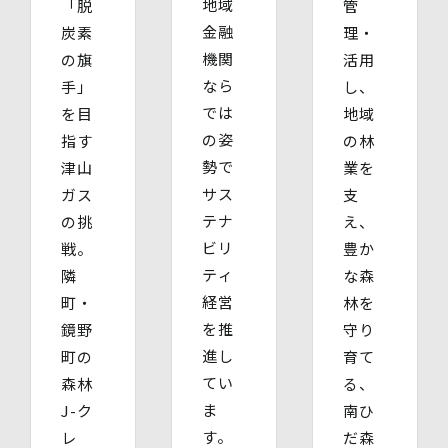
地域
「脱
管
金融
炭素
理・
機関
の旗
活用
なら
手」
し、
では
を目
地域
の姿
指す
の林
勢で
津山
業を
サス
ガス
支
テナ
の挑
え、
ビリ
戦。
豊か
ティ
隣
な森
経営
町・
林を
を推
鏡野
守り
進し
町の
育て
てい
森林
る、
ま
J-ク
南ひ
す。
レ
だ森