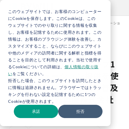
このウェブサイトでは、お客様のコンピューター
にCookieを保存します。このCookieは、この
TOP
事例紹介
お客様にとってのスコープ1へのソリューション提
ウェブサイトでのやり取りに関する情報を収集
し、お客様を記憶するために使用されます。この
情報は、お客様のブラウジング体験を改善し、カ
スタマイズすること、ならびにこのウェブサイト
や他のメディアの訪問者に関する解析と指標を得
ることを目的として利用されます。当社で使用す
お客様にとってのスコープ1
るCookieについての詳細は、
個人情報の取り扱
へのソリューション提供を使
い
をご覧ください。
拒否した場合、このウェブサイトを訪問したとき
命に、オフセット燃料の普及
に情報は追跡されません。ブラウザーではトラッ
キングを行わない設定を記憶するために1つの
を目指す/出光興産株式会社
Cookieが使用されます。
様
承諾
拒否