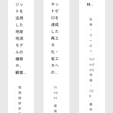
ネッ
ジッ
林...
トゼ
トを
ロを
活用
気
達成
した
候
・
した
地産
カ
再エ
地消
ー
ネ
モデ
ボ
ン
化・
ルの
省エ
構築
Vol
unt
ネへ
や、
ary
の...
顧客...
市
場
・
Sc
環
CD
op
境
R
e1
価
値
農
環
売
林
境