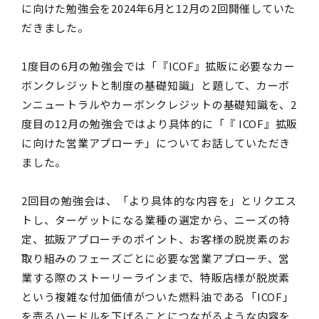
に向けた勉強会を
2024
年
6
月と
12
月の
2
回開催していた
だきました。
1度目の
6
月の勉強会では「『
ICOF
』拡販に必要なカー
ボンクレジットと制度の基礎知識」と題して、カーボ
ンニュートラルやカーボンクレジットの基礎知識を、
2
度目の
12
月の勉強会ではより具体的に「『
ICOF
』拡販
に向けた営業アプローチ」についてお話していただき
ました。
2回目の勉強会は、「より具体的な内容を」とリクエス
トし、ターゲットになる業種の選定から、ニーズの特
定、拡販アプローチのポイント、お客様の脱炭素のお
取り組みのフェーズごとに必要な営業アプローチ、営
業する際のストーリーラインまで、特販店様が脱炭素
という複雑な付加価値がついた燃料油である「
ICOF
」
を売るハードルを下げることにつながるような内容を