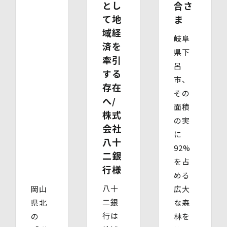
とし
合さ
て地
ま
域経
岐阜
済を
県下
牽引
呂
する
市、
存在
その
へ/
面積
株式
の実
会社
に
八十
92%
二銀
を占
行様
める
八十
岡山
広大
二銀
県北
な森
行は
の
林を