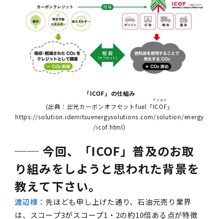
「ICOF」の仕組み
アイコフ
(出典：出光カーボンオフセットfuel「
ICOF
」
https://solution.idemitsuenergysolutions.com/solution/energy
/icof.html)
── 今回、「ICOF」普及のお取
り組みをしようと思われた背景を
教えて下さい。
渡辺様：
先ほども申し上げた通り、石油元売り業界
は、スコープ
3
がスコープ
1
・2の約
10
倍ある点が特徴