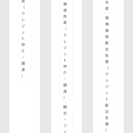
買
水
価
（
産
値
ク
売
環
レ
買
境
ジ
（
価
ッ
ク
値
ト
レ
創
仲
ジ
出
介
ッ
支
・
ト
援
調
仲
（
達
介
ク
）
・
レ
調
ジ
達
ッ
）
ト
創
開
出
示
支
・
援
フ
）
ァ