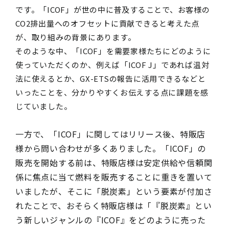
です。「
ICOF
」が世の中に普及することで、お客様の
CO2
排出量へのオフセットに貢献できると考えた点
が、取り組みの背景にあります。
そのような中、「
ICOF
」を需要家様たちにどのように
使っていただくのか、例えば「
ICOF J
」であれば温対
法に使えるとか、
GX-ETS
の報告に活用できるなどと
いったことを、分かりやすくお伝えする点に課題を感
じていました。
一方で、「ICOF」に関してはリリース後、特販店
様から問い合わせが多くありました。「ICOF」の
販売を開始する前は、特販店様は安定供給や信頼関
係に焦点に当て燃料を販売することに重きを置いて
いましたが、そこに「脱炭素」という要素が付加さ
れたことで、おそらく特販店様は「『脱炭素』とい
う新しいジャンルの『ICOF』をどのように売った