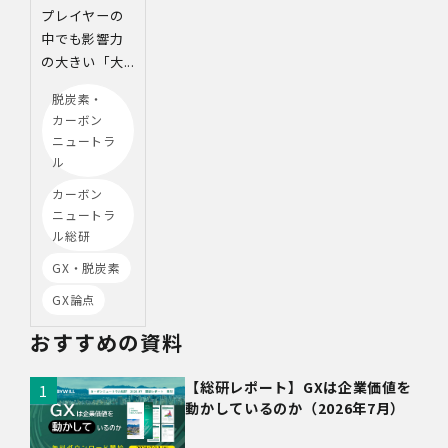
プレイヤーの
中でも影響力
の大きい「大...
脱炭素・
カーボン
ニュートラ
ル
カーボン
ニュートラ
ル総研
GX・脱炭素
GX論点
おすすめの資料
【総研レポート】GXは企業価値を
動かしているのか（2026年7月）