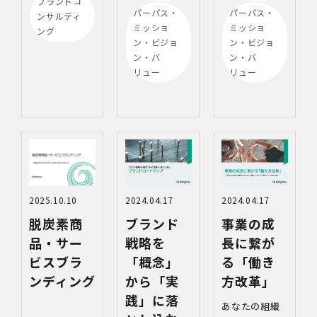
ブランドコ
パーパス・
パーパス・
ンサルティ
ミッショ
ミッショ
ング
ン・ビジョ
ン・ビジョ
ン・バ
ン・バ
リュー
リュー
2025.10.10
2024.04.17
2024.04.17
脱炭素商
ブランド
事業の成
品・サー
戦略を
長に繋が
ビスブラ
「概念」
る「働き
ンディング
から「実
方改革」
践」に落
あなたの組織