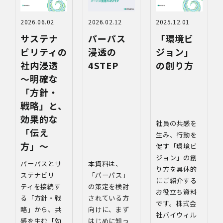
2026.06.02
2026.02.12
2025.12.01
サステナ
パーパス
「環境ビ
ビリティの
浸透の
ジョン」
社内浸透
4STEP
の創り方
〜明確な
「方針・
戦略」と、
効果的な
社員の共感を
「伝え
生み、行動を
方」〜
促す「環境ビ
ジョン」の創
パーパスとサ
本資料は、
り方を具体的
ステナビリ
「パーパス」
にご紹介する
ティを接続す
の策定を検討
お役立ち資料
る「方針・戦
されている方
です。株式会
略」から、共
向けに、まず
社バイウィル
感を生む「効
はじめに知っ