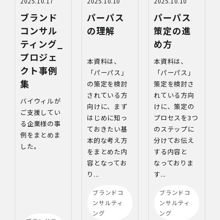
2025.10.17
2025.10.10
2025.10.10
ブランド
パーパス
パーパス
コンサル
の理解
策定の進
ティング_
め方
プロジェ
本資料は、
本資料は、
クト事例
「パーパス」
「パーパス」
集
の策定を検討
策定を検討さ
されている方
れている方向
バイウィルが
向けに、まず
けに、策定の
ご支援してい
はじめに知っ
プロセスを3つ
る企業様の事
ておきたい基
のステップに
例をまとめま
本的な考え方
分けてお伝え
した。
をまとめた内
する内容と
容となってお
なっておりま
り...
す...
ブランドコ
ブランドコ
ンサルティ
ンサルティ
ング
ング