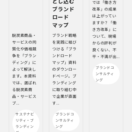
とし込む
では「働き方
ブランド
改革」の成果
ロード
は上がってい
ますか？「働
マップ
き方改革」に
脱炭素商品・
ブランド戦略
ついて、現場
サービスの同
を実践に結び
からの評判が
質化や価格競
つける「ブラ
良くない、不
争を「ブラン
ンドロード
平・不満が出...
ディング」に
マップ」資料
ブランドコ
よって解決し
のダウンロー
ンサルティ
ます。本資料
ドページ。ブ
ング
では、選ばれ
ランディング
る脱炭素商
に取り組む中
品・サービス
で企業が直面
ブ...
す...
サステナビ
ブランドコ
リティ・ブ
ンサルティ
ランディン
ング