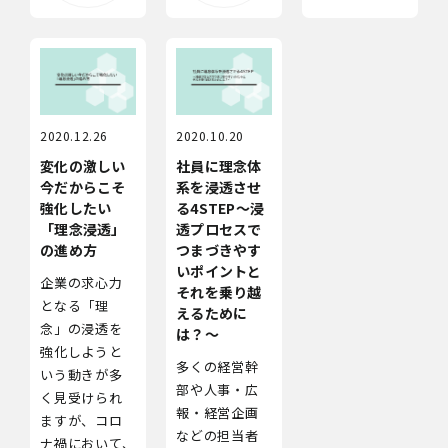
2020.12.26
2020.10.20
変化の激しい
社員に理念体
今だからこそ
系を浸透させ
強化したい
る4STEP～浸
「理念浸透」
透プロセスで
の進め方
つまづきやす
いポイントと
企業の求心力
それを乗り越
となる「理
えるために
念」の浸透を
は？～
強化しようと
多くの経営幹
いう動きが多
部や人事・広
く見受けられ
報・経営企画
ますが、コロ
などの担当者
ナ禍において、