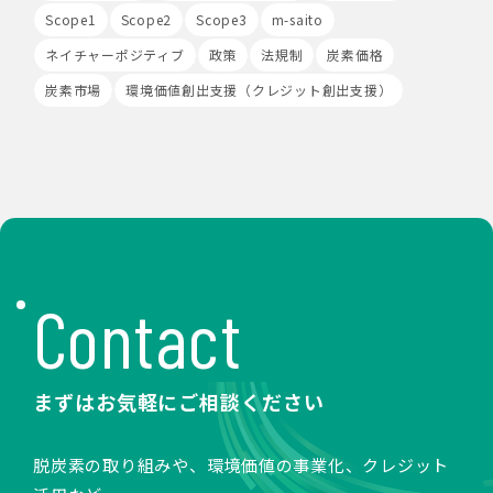
め、第三者の運営するツールから当社サイトを訪れる前に
Scope1
Scope2
Scope3
m-saito
クリックされている広告の情報(クリック日や広告掲載サ
ネイチャーポジティブ
政策
法規制
炭素価格
イト等)を取得し、ご提供いただいた個人情報と照合する
場合があります。
炭素市場
環境価値創出支援（クレジット創出支援）
Cookieの使用は任意ですが、受け入れを拒否した場合
は、当社サービス等のご利用ができない場合があります。
このほか当社では、広告・マーケティング活動のため、第
三者配信事業者が提供するサービスを利用することがあり
ます。
8.Google Analyticsの利用
当社は、サービス向上のためにGoogle LLC（以下
「Google社」といいます。）の提供するGoogle
Analyticsを利用することがあります。Google
Contact
Analyticsを利用しますと、Google社又は当社の設定す
るCookieをもとにして、Google社が利用者様によるサ
イト訪問履歴を収集、記録、分析します。当社は、
Google社からその分析結果を受け取り、利用者様の利用
まずはお気軽にご相談ください
状況等を把握します。Google Analyticsにより収集、記
録、分析された利用者様の情報には、特定の個人を識別す
る情報は一切含まれません。また、それらの情報は、
脱炭素の取り組みや、環境価値の事業化、クレジット
Google社により同社のプライバシーポリシーに基づいて