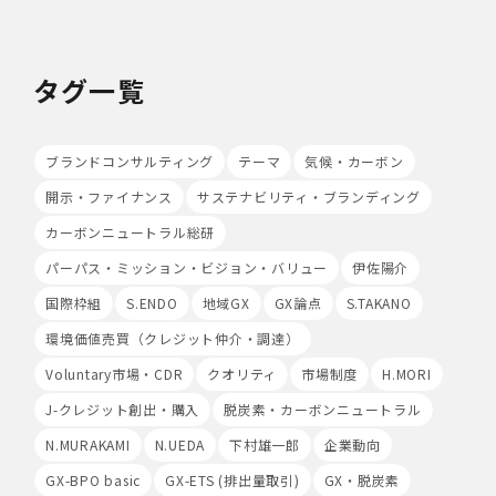
・個人データを取扱う区域において、従業員の入退室管理
及び持ち込む機器等の制限を行うとともに、権限を有しな
い者による個人データの閲覧を防止する措置を講じていま
タグ一覧
す。
・個人データを取り扱う機器、電子媒体及び書類等の盗難
又は紛失等を防止するための措置を講じています。
・事務所内外の移動を含め、個人情報を取り扱う機器、電
ブランドコンサルティング
テーマ
気候・カーボン
子媒体及び書類等を持ち運ぶ場合、容易に個人情報が判明
開示・ファイナンス
サステナビリティ・ブランディング
しないよう措置を実施いたします。
(4)技術的安全管理措置
カーボンニュートラル総研
・アクセス制御を実施して、担当者及び取扱う個人情報
データベース等の範囲を限定しています。
パーパス・ミッション・ビジョン・バリュー
伊佐陽介
・個人データを取り扱う情報システムについて、外部から
国際枠組
S.ENDO
地域GX
GX論点
S.TAKANO
の不正アクセス又は不正ソフトウェアから保護する仕組み
を導入しています。
環境価値売買（クレジット仲介・調達）
Voluntary市場・CDR
クオリティ
市場制度
H.MORI
7.本人が容易に認識できない方法による個人情報の取り扱
い
J-クレジット創出・購入
脱炭素・カーボンニュートラル
当社は、最適なサービスの提供と利便性の向上を目的とし
て、Cookieの使用並びに利用者様のIPアドレス、アクセ
N.MURAKAMI
N.UEDA
下村雄一郎
企業動向
ス回数、ご利用ブラウザ及びOSその他利用端末等の情報
GX-BPO basic
GX-ETS (排出量取引)
GX・脱炭素
の収集を行うことがあります。また、広告の効果測定のた