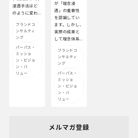
が「理念浸
浸透手法はど
透」の重要性
のように変わ...
を認識してい
ブランドコ
ます。しかし、
ンサルティ
実際の成果と
ング
して理念体系...
パーパス・
ブランドコ
ミッショ
ンサルティ
ン・ビジョ
ング
ン・バ
リュー
パーパス・
ミッショ
ン・ビジョ
ン・バ
リュー
メルマガ登録