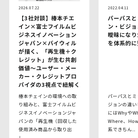
合を除いて、以下の内容以外で当社が取り扱う個人情報を
2022.04.11
2026.07.22
第三者に提供することはありません。
パーパスと
【3社対談】椿本チエ
(1)提供先
イベント・セミナーの共催事業者
ン・ビジョ
イン×富士フイルムビ
(2)提供される個人情報の内容
曖昧になり
ジネスイノベーション
会社名・所属団体等の名称、所属名、役職名等の肩書、氏
を体系的に
ジャパン×バイウィル
名、住所、電話番号、メールアドレス、その他イベント・
セミナーを通じて取得した情報
が描く、「再生機＋ク
(3)第三者提供の方法
レジット」が生む共創
電話、FAX、電子メール、郵送などの一般的な方法
(4)その他
価値～ユーザー・メー
上記の内容によらない個人情報の第三者提供を行う場合に
カー・クレジットプロ
は、あらかじめ本人に対し個別具体的な内容を提示して同
パイダの3視点で紐解く
意を得ます。
パーパスとミ
椿本チェインの環境への取
5.委託
当社は、上記利用目的の達成に必要な範囲内において、個
ジョンの違い
り組みと、富士フイルムビ
人情報の取扱いの全部又は一部を委託する場合がありま
にはWhyやWh
ジネスイノベーションジャ
す。個人情報の取扱いを外部に委託する際は、十分な情報
Where、H
パンの「再生機（回収した
管理水準を確保している委託先を選定するとともに、当該
委託先には必要かつ適切な監督を行います。
系できちん...
使用済み商品から取り出
し...