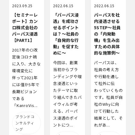
2023.09.25
2022.06.15
2022.06.15
【セミナーレ
「パーパス浸
パーパスを社
ポート】カン
透」を成功さ
内浸透させる
ロ株式会社の
せるポイント
5STEP～社員
パーパス浸透
は？～社員の
の「内発動
【PART1】
「自発的な行
機」を生み出
動」を促すた
すための具体
2017年のCI改
めに～
的な施策例～
定後コロナ禍
今回は、創業
パーパスは、
に入り、大きな
当初からブラ
社員の考え方
環境変化に
ンディングや理
や行動を通し
伴って2021年
念浸透といっ
て社外に伝
には僅か5年で
たテーマに取
わっていくもの
長期ビジョン
り組んできたバ
です。社員が自
である
イウィルが考
社のWhyに向
「KanroVis...
える、パーパ
けて行動した
ブランドコ
ス浸透のポイ
結果として、そ
ンサルティ
ントにつ...
れがあ...
ング