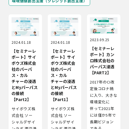
環境価値創出支援（クレジット創出支援）
2023.09.25
2024.01.18
2024.01.18
【セミナーレ
【セミナーレ
【セミナーレ
ポート】カン
ポート】サイ
ポート】サイ
ロ株式会社の
ボウズ株式会
ボウズ株式会
パーパス浸透
社のパーパ
社のパーパ
【PART2】
ス・カル
ス・カル
チャーの浸透
チャーの浸透
2017年のCI改
とMyパーパス
とMyパーパス
定後コロナ禍
の接続
の接続
に入り、大きな
【Part2】
【Part1】
環境変化に
伴って2021年
サイボウズ株
サイボウズ株
には僅か5年で
式会社 ソー
式会社 ソー
長期ビジョン
シャルデザイ
シャルデザイ
である
ンラボ 渡辺清
ンラボ 渡辺清