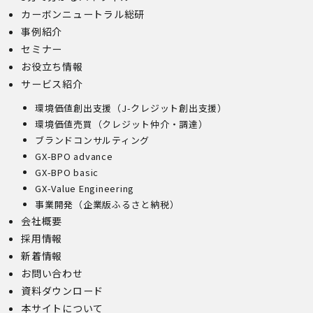
由をご説明いたします。
カーボンニュートラル総研
また、当該お申し出によって取得した個人情報は、お申し
事例紹介
出に関する連絡・事務手続に必要な範囲でのみ利用しま
セミナー
す。
お役立ち情報
(1)開示等の求めのお申し出先
サービス紹介
当社は、開示等の依頼を受け、当該依頼が個人情報保護法
環境価値創出支援（J-クレジット創出支援）
に定める要件を満たす場合には、当社の定める手続に従っ
て速やかに対応します。
環境価値売買（クレジット仲介・調達）
開示等のお求めについては、以下のお問い合わせ窓口まで
ブランドコンサルティング
お申し出ください。
GX-BPO advance
(2)開示等の求めに関するお手続
GX-BPO basic
お申し出受付け後、当社「保有個人情報に関する開示等の
GX-Value Engineering
請求書」を送付いたします。 ご記入いただいた「請求
事業開発（企業版ふるさと納税）
書」と「本人確認書類のコピー」、代理人によるお求めの
会社概要
場合は「代理人であることを確認する書類」を送付してく
ださい。また、各資料に含まれる本籍地情報は都道府県ま
採用情報
でとし、それ以降の情報は黒塗り等の処理をしてくださ
新着情報
い。
お問い合わせ
・ 本人確認書類の写し（運転免許証、パスポート、健康
資料ダウンロード
保険証、住民票、年金手帳等）
・ 代理人であることを確認する書類
本サイトについて