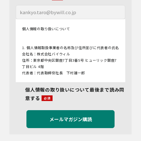
個人情報の取り扱いについて
1. 個人情報取扱事業者の名称及び住所並びに代表者の氏名
会社名：株式会社バイウィル
住所：東京都中央区銀座7丁目3番5号 ヒューリック銀座7
丁目ビル 4階
代表者：代表取締役社長 下村雄一郎
2.個人情報保護管理者
個人情報の取り扱いについて最後まで読み同
管理者名：管理部長
意する
連絡先：info@bywill.co.jp
3.利用目的
当社で取り扱う個人情報（個人情報保護法第2条第1項によ
り定義された「個人情報」をいい、以下同様とします。）
の利用目的は以下のとおりです。個人情報の提供は任意で
すが、必要な情報をご提供いただけない場合、適切な対応