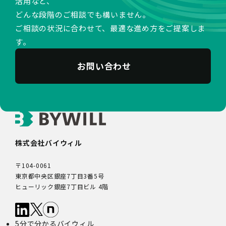
活用など、
管理されます。
どんな段階のご相談でも構いません。
9.第三者配信事業者の広告配信について
ご相談の状況に合わせて、最適な進め方をご提案しま
Google、Meta（Facebook）、X（Twitter）を含む第
す。
三者配信事業者（以下「第三者配信事業者」といいま
す。）により、インターネット上のさまざまなサイトに当
社の広告が掲載されています。
お問い合わせ
第三者配信事業者は、Cookie等の識別情報を使用して、
当社のウェブサイトへの訪問・行動履歴情報に基づいて広
告を配信します。また、当社が保有する個人情報と第三者
配信事業者が保有する個人情報について、本人が特定され
ないデータに不可逆変換した上で第三者配信事業者におい
て照合を行い、その結果に基づいて広告を配信することが
あります。第三者配信事業者が、これらの情報を広告配信
株式会社バイウィル
以外の目的で利用することはありません。
10.保有個人データの開示等
〒104-0061
当社の保有個人データについて、利用目的の通知・開示・
東京都中央区銀座7丁目3番5号
内容の訂正・追加又は削除・利用の停止・消去、第三者へ
ヒューリック銀座7丁目ビル 4階
の提供の停止及び第三者提供記録の開示（以下「開示等」
といいます。）をご希望の場合は、本人又はその代理人か
らのお申し出であることを確認した上で対応いたします。
5分で分かるバイウィル
もし、ご希望の全部又は一部に応じられない場合はその理