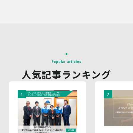
ができないことがあります。
なお、当社との通話及びWebミーティングの内容は、ご要
望・お問い合わせ内容・ご意見等の正確な把握、今後の
サービス向上等のために、録音・録画させていただく場合
があります。
対象情報
・お問い合わせ時に取得する個人情報
利用目的
・各種お問い合わせに対応するため
Popular articles
・お問い合わせ対応の品質向上及びお問い合わせ内容等の
人気記事ランキング
正確な把握のため
・取得した情報を解析又は分析して、当社サービス「環境
価値創出支援」「環境価値売買」「脱炭素コンサルティン
グ」「ブランドコンサルティング」の改善・開発を行うた
め
・統計資料の作成のため
4.第三者への提供
当社は、イベントやセミナーにて取得した個人情報につ
き、以下の内容に従って第三者提供を行うことがありま
す。なお、本人の同意がある場合及び法令の定めによる場