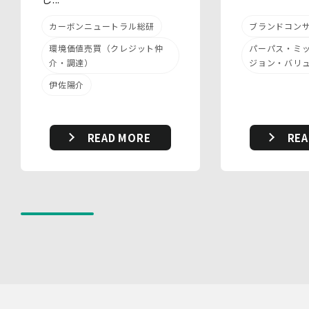
6.安全管理措置
当社は、個人情報保護法、個人情報保護方針及び本方針に
ブランドコン
カーボンニュートラル総研
従って、個人データ（個人情報保護法第16条第３項により
定義された「個人データ」をいい、以下同様とします。）
パーパス・ミ
環境価値売買（クレジット仲
を適切に取り扱い、正確かつ最新のものとするよう適切な
ジョン・バリ
介・調達）
処置を講じます。
伊佐陽介
また、個人データの漏えい、滅失又は毀損の防止その他の
個人データの保護のため、個人データを適切かつ安全に管
理します。
REA
READ MORE
当社は、個人情報を適切に取り扱うため、以下の安全管理
措置を実施します。
(1)組織的安全管理措置
・ 個人データの取扱いに関する責任者を定め、報告連絡
体制や取扱方法を管理しています。
・ 個人情報の取扱状況について定期的な点検及び監査を
実施しています。
(2)人的安全管理措置
・ 個人データの取扱いに関する留意事項について、従業
員に定期的な研修を実施しています。
・ 個人データについての秘密保持に関する事項を就業規
則に規定しています。
(3)物理的安全管理措置