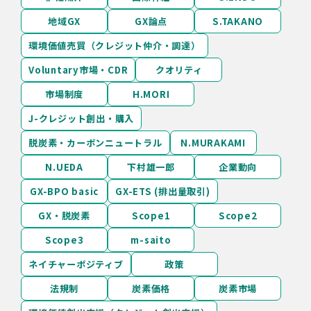
地域GX
GX論点
S.TAKANO
環境価値売買（クレジット仲介・調達）
Voluntary市場・CDR
クオリティ
市場制度
H.MORI
J-クレジット創出・購入
脱炭素・カーボンニュートラル
N.MURAKAMI
N.UEDA
下村雄一郎
企業動向
GX-BPO basic
GX-ETS (排出量取引)
GX・脱炭素
Scope1
Scope2
Scope3
m-saito
ネイチャーポジティブ
政策
法規制
炭素価格
炭素市場