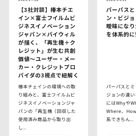
第三者に提供することはありません。
パーパスと
【3社対談】椿本チエ
(1)提供先
イベント・セミナーの共催事業者
ン・ビジョ
イン×富士フイルムビ
(2)提供される個人情報の内容
曖昧になり
ジネスイノベーション
会社名・所属団体等の名称、所属名、役職名等の肩書、氏
を体系的に
ジャパン×バイウィル
名、住所、電話番号、メールアドレス、その他イベント・
セミナーを通じて取得した情報
が描く、「再生機＋ク
(3)第三者提供の方法
レジット」が生む共創
電話、FAX、電子メール、郵送などの一般的な方法
(4)その他
価値～ユーザー・メー
上記の内容によらない個人情報の第三者提供を行う場合に
カー・クレジットプロ
は、あらかじめ本人に対し個別具体的な内容を提示して同
パイダの3視点で紐解く
意を得ます。
パーパスとミ
椿本チェインの環境への取
5.委託
当社は、上記利用目的の達成に必要な範囲内において、個
ジョンの違い
り組みと、富士フイルムビ
人情報の取扱いの全部又は一部を委託する場合がありま
にはWhyやWh
ジネスイノベーションジャ
す。個人情報の取扱いを外部に委託する際は、十分な情報
Where、H
パンの「再生機（回収した
管理水準を確保している委託先を選定するとともに、当該
委託先には必要かつ適切な監督を行います。
系できちん...
使用済み商品から取り出
し...
6.安全管理措置