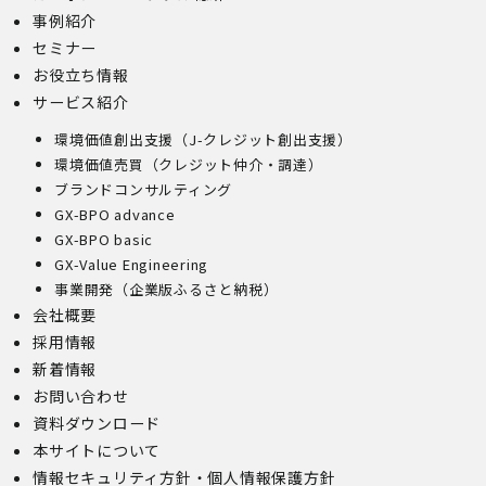
また、当該お申し出によって取得した個人情報は、お申し
事例紹介
出に関する連絡・事務手続に必要な範囲でのみ利用しま
セミナー
す。
お役立ち情報
(1)開示等の求めのお申し出先
サービス紹介
当社は、開示等の依頼を受け、当該依頼が個人情報保護法
環境価値創出支援（J-クレジット創出支援）
に定める要件を満たす場合には、当社の定める手続に従っ
て速やかに対応します。
環境価値売買（クレジット仲介・調達）
開示等のお求めについては、以下のお問い合わせ窓口まで
ブランドコンサルティング
お申し出ください。
GX-BPO advance
(2)開示等の求めに関するお手続
GX-BPO basic
お申し出受付け後、当社「保有個人情報に関する開示等の
GX-Value Engineering
請求書」を送付いたします。 ご記入いただいた「請求
事業開発（企業版ふるさと納税）
書」と「本人確認書類のコピー」、代理人によるお求めの
会社概要
場合は「代理人であることを確認する書類」を送付してく
ださい。また、各資料に含まれる本籍地情報は都道府県ま
採用情報
でとし、それ以降の情報は黒塗り等の処理をしてくださ
新着情報
い。
お問い合わせ
・ 本人確認書類の写し（運転免許証、パスポート、健康
資料ダウンロード
保険証、住民票、年金手帳等）
・ 代理人であることを確認する書類
本サイトについて
【代理人様が未成年者の法定代理人の場合】
情報セキュリティ方針・個人情報保護方針