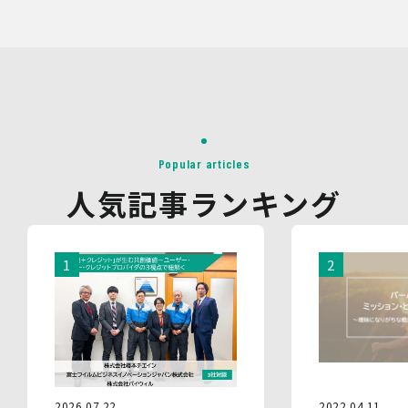
望・お問い合わせ内容・ご意見等の正確な把握、今後の
サービス向上等のために、録音・録画させていただく場合
があります。
対象情報
・お問い合わせ時に取得する個人情報
利用目的
・各種お問い合わせに対応するため
Popular articles
・お問い合わせ対応の品質向上及びお問い合わせ内容等の
人気記事ランキング
正確な把握のため
・取得した情報を解析又は分析して、当社サービス「環境
価値創出支援」「環境価値売買」「脱炭素コンサルティン
グ」「ブランドコンサルティング」の改善・開発を行うた
め
・統計資料の作成のため
4.第三者への提供
当社は、イベントやセミナーにて取得した個人情報につ
き、以下の内容に従って第三者提供を行うことがありま
す。なお、本人の同意がある場合及び法令の定めによる場
合を除いて、以下の内容以外で当社が取り扱う個人情報を
2022.04.11
2026.07.22