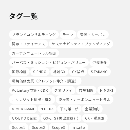
及び持ち込む機器等の制限を行うとともに、権限を有しな
い者による個人データの閲覧を防止する措置を講じていま
タグ一覧
す。
・個人データを取り扱う機器、電子媒体及び書類等の盗難
又は紛失等を防止するための措置を講じています。
・事務所内外の移動を含め、個人情報を取り扱う機器、電
ブランドコンサルティング
テーマ
気候・カーボン
子媒体及び書類等を持ち運ぶ場合、容易に個人情報が判明
開示・ファイナンス
サステナビリティ・ブランディング
しないよう措置を実施いたします。
(4)技術的安全管理措置
カーボンニュートラル総研
・アクセス制御を実施して、担当者及び取扱う個人情報
データベース等の範囲を限定しています。
パーパス・ミッション・ビジョン・バリュー
伊佐陽介
・個人データを取り扱う情報システムについて、外部から
国際枠組
S.ENDO
地域GX
GX論点
S.TAKANO
の不正アクセス又は不正ソフトウェアから保護する仕組み
を導入しています。
環境価値売買（クレジット仲介・調達）
Voluntary市場・CDR
クオリティ
市場制度
H.MORI
7.本人が容易に認識できない方法による個人情報の取り扱
い
J-クレジット創出・購入
脱炭素・カーボンニュートラル
当社は、最適なサービスの提供と利便性の向上を目的とし
て、Cookieの使用並びに利用者様のIPアドレス、アクセ
N.MURAKAMI
N.UEDA
下村雄一郎
企業動向
ス回数、ご利用ブラウザ及びOSその他利用端末等の情報
GX-BPO basic
GX-ETS (排出量取引)
GX・脱炭素
の収集を行うことがあります。また、広告の効果測定のた
め、第三者の運営するツールから当社サイトを訪れる前に
Scope1
Scope2
Scope3
m-saito