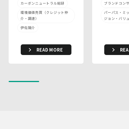
当社は、個人情報保護法、個人情報保護方針及び本方針に
ブランドコン
カーボンニュートラル総研
従って、個人データ（個人情報保護法第16条第３項により
定義された「個人データ」をいい、以下同様とします。）
パーパス・ミ
環境価値売買（クレジット仲
を適切に取り扱い、正確かつ最新のものとするよう適切な
ジョン・バリ
介・調達）
処置を講じます。
伊佐陽介
また、個人データの漏えい、滅失又は毀損の防止その他の
個人データの保護のため、個人データを適切かつ安全に管
理します。
REA
READ MORE
当社は、個人情報を適切に取り扱うため、以下の安全管理
措置を実施します。
(1)組織的安全管理措置
・ 個人データの取扱いに関する責任者を定め、報告連絡
体制や取扱方法を管理しています。
・ 個人情報の取扱状況について定期的な点検及び監査を
実施しています。
(2)人的安全管理措置
・ 個人データの取扱いに関する留意事項について、従業
員に定期的な研修を実施しています。
・ 個人データについての秘密保持に関する事項を就業規
則に規定しています。
(3)物理的安全管理措置
・個人データを取扱う区域において、従業員の入退室管理