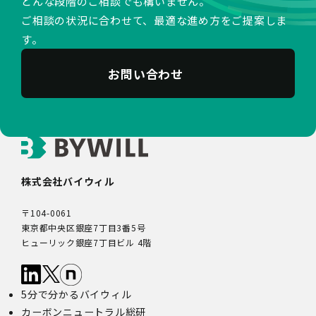
どんな段階のご相談でも構いません。
9.第三者配信事業者の広告配信について
ご相談の状況に合わせて、最適な進め方をご提案しま
Google、Meta（Facebook）、X（Twitter）を含む第
す。
三者配信事業者（以下「第三者配信事業者」といいま
す。）により、インターネット上のさまざまなサイトに当
社の広告が掲載されています。
お問い合わせ
第三者配信事業者は、Cookie等の識別情報を使用して、
当社のウェブサイトへの訪問・行動履歴情報に基づいて広
告を配信します。また、当社が保有する個人情報と第三者
配信事業者が保有する個人情報について、本人が特定され
ないデータに不可逆変換した上で第三者配信事業者におい
て照合を行い、その結果に基づいて広告を配信することが
あります。第三者配信事業者が、これらの情報を広告配信
株式会社バイウィル
以外の目的で利用することはありません。
10.保有個人データの開示等
〒104-0061
当社の保有個人データについて、利用目的の通知・開示・
東京都中央区銀座7丁目3番5号
内容の訂正・追加又は削除・利用の停止・消去、第三者へ
ヒューリック銀座7丁目ビル 4階
の提供の停止及び第三者提供記録の開示（以下「開示等」
といいます。）をご希望の場合は、本人又はその代理人か
らのお申し出であることを確認した上で対応いたします。
5分で分かるバイウィル
もし、ご希望の全部又は一部に応じられない場合はその理
由をご説明いたします。
カーボンニュートラル総研