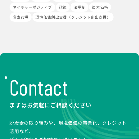
クリックされている広告の情報(クリック日や広告掲載サ
ネイチャーポジティブ
政策
法規制
炭素価格
イト等)を取得し、ご提供いただいた個人情報と照合する
場合があります。
炭素市場
環境価値創出支援（クレジット創出支援）
Cookieの使用は任意ですが、受け入れを拒否した場合
は、当社サービス等のご利用ができない場合があります。
このほか当社では、広告・マーケティング活動のため、第
三者配信事業者が提供するサービスを利用することがあり
ます。
8.Google Analyticsの利用
当社は、サービス向上のためにGoogle LLC（以下
「Google社」といいます。）の提供するGoogle
Analyticsを利用することがあります。Google
Contact
Analyticsを利用しますと、Google社又は当社の設定す
るCookieをもとにして、Google社が利用者様によるサ
イト訪問履歴を収集、記録、分析します。当社は、
Google社からその分析結果を受け取り、利用者様の利用
まずはお気軽にご相談ください
状況等を把握します。Google Analyticsにより収集、記
録、分析された利用者様の情報には、特定の個人を識別す
る情報は一切含まれません。また、それらの情報は、
脱炭素の取り組みや、環境価値の事業化、クレジット
Google社により同社のプライバシーポリシーに基づいて
活用など、
管理されます。