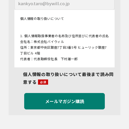
個人情報の取り扱いについて
1. 個人情報取扱事業者の名称及び住所並びに代表者の氏名
会社名：株式会社バイウィル
住所：東京都中央区銀座7丁目3番5号 ヒューリック銀座7
丁目ビル 4階
代表者：代表取締役社長 下村雄一郎
2.個人情報保護管理者
個人情報の取り扱いについて最後まで読み同
管理者名：管理部長
意する
連絡先：info@bywill.co.jp
3.利用目的
当社で取り扱う個人情報（個人情報保護法第2条第1項によ
り定義された「個人情報」をいい、以下同様とします。）
の利用目的は以下のとおりです。個人情報の提供は任意で
すが、必要な情報をご提供いただけない場合、適切な対応
ができないことがあります。
なお、当社との通話及びWebミーティングの内容は、ご要