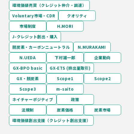
環境価値売買（クレジット仲介・調達）
Voluntary市場・CDR
クオリティ
市場制度
H.MORI
J-クレジット創出・購入
脱炭素・カーボンニュートラル
N.MURAKAMI
N.UEDA
下村雄一郎
企業動向
GX-BPO basic
GX-ETS (排出量取引)
GX・脱炭素
Scope1
Scope2
Scope3
m-saito
ネイチャーポジティブ
政策
法規制
炭素価格
炭素市場
環境価値創出支援（クレジット創出支援）