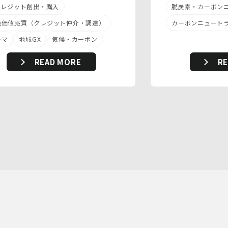
(1)組織的安全管理措置
-クレジット創出・購入
脱炭素・カーボン
・ 個人データの取扱いに関する責任者を
境価値売買（クレジット仲介・調達）
カーボンニュート
定め、報告連絡体制や取扱方法を管理し
ています。
ーマ
地域GX
気候・カーボン
・ 個人情報の取扱状況について定期的な
点検及び監査を実施しています。
READ MORE
R
(2)人的安全管理措置
・ 個人データの取扱いに関する留意事項
について、従業員に定期的な研修を実施
しています。
・ 個人データについての秘密保持に関す
る事項を就業規則に規定しています。
(3)物理的安全管理措置
・個人データを取扱う区域において、従
業員の入退室管理及び持ち込む機器等の
制限を行うとともに、権限を有しない者
による個人データの閲覧を防止する措置
を講じています。
・個人データを取り扱う機器、電子媒体
及び書類等の盗難又は紛失等を防止する
ための措置を講じています。
・事務所内外の移動を含め、個人情報を
取り扱う機器、電子媒体及び書類等を持