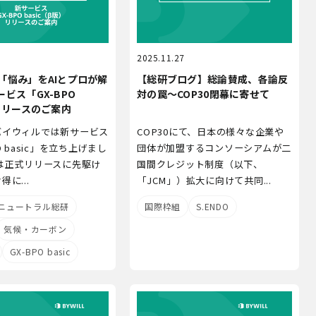
9
2025.11.27
「悩み」をAIとプロが解
【総研ブログ】総論賛成、各論反
ービス「GX-BPO
対の罠～COP30閉幕に寄せて
」リリースのご案内
バイウィルでは新サービス
COP30にて、日本の様々な企業や
O basic」を立ち上げまし
団体が加盟するコンソーシアムが二
は正式リリースに先駆け
国間クレジット制度（以下、
に...
「JCM」）拡大に向けて共同...
ニュートラル総研
国際枠組
S.ENDO
気候・カーボン
GX-BPO basic