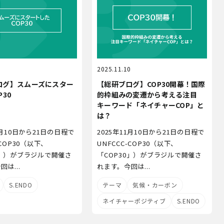
3
2025.11.10
ログ】スムーズにスター
【総研ブログ】COP30開幕！国際
P30
的枠組みの変遷から考える注目
キーワード「ネイチャーCOP」と
は？
1月10日から21日の日程で
2025年11月10日から21日の日程で
-COP30（以下、
UNFCCC-COP30（以下、
0」）がブラジルで開催さ
「COP30」）がブラジルで開催さ
は...
れます。今回は...
S.ENDO
テーマ
気候・カーボン
ネイチャーポジティブ
S.ENDO