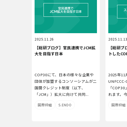
2025.11.26
2025.11.1
【総研ブログ】官民連携でJCM拡
【総研ブ
大を目指す日本
トしたCO
COP30にて、日本の様々な企業や
2025年1
団体が加盟するコンソーシアムが二
UNFCCC
国間クレジット制度（以下、
「COP3
「JCM」）拡大に向けて共同...
れます。今回
国際枠組
S.ENDO
国際枠組