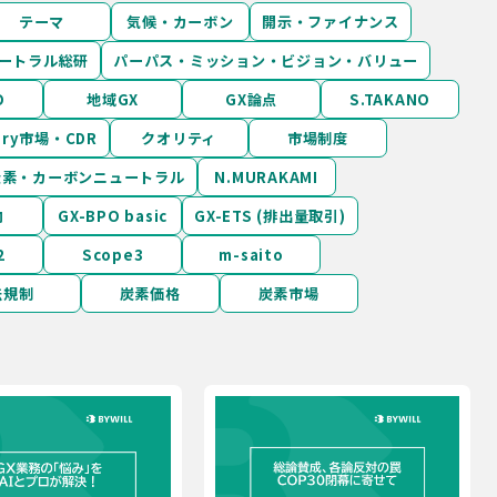
テーマ
気候・カーボン
開示・ファイナンス
ートラル総研
パーパス・ミッション・ビジョン・バリュー
O
地域GX
GX論点
S.TAKANO
tary市場・CDR
クオリティ
市場制度
炭素・カーボンニュートラル
N.MURAKAMI
向
GX-BPO basic
GX-ETS (排出量取引)
2
Scope3
m-saito
法規制
炭素価格
炭素市場