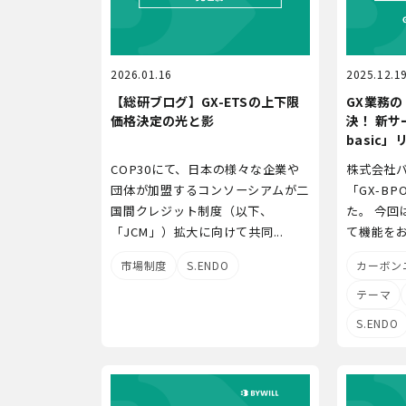
2026.01.16
2025.12.1
【総研ブログ】GX-ETSの上下限
GX業務の
価格決定の光と影
決！ 新サ
basic
COP30にて、日本の様々な企業や
株式会社
団体が加盟するコンソーシアムが二
「GX-BP
国間クレジット制度（以下、
た。 今回
「JCM」）拡大に向けて共同...
て機能をお得
市場制度
S.ENDO
カーボン
テーマ
S.ENDO