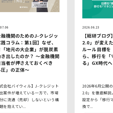
囲内において、個人情報の取扱いの全部
又は一部を委託する場合があります。個
人情報の取扱いを外部に委託する際は、
十分な情報管理水準を確保している委託
先を選定するとともに、当該委託先には
07.06
2026.06.23
必要かつ適切な監督を行います。
金融機関のためのJ-クレジッ
【総研ブログ】
6.安全管理措置
実践コラム：第1回】なぜ、
2.0」が変え
当社は、個人情報保護法、個人情報保護
ま「地元の大企業」が脱炭素
ルール――目標
方針及び本方針に従って、個人データ
（個人情報保護法第16条第３項により定
動き出したのか？ 〜金融機関
ら、移行を「
義された「個人データ」をいい、以下同
担当者が押さえておくべき
る」GX時代へ
様とします。）を適切に取り扱い、正確
外圧」の正体〜
かつ最新のものとするよう適切な処置を
講じます。
また、個人データの漏えい、滅失又は毀
損の防止その他の個人データの保護のた
式会社バイウィル】J-クレジット
2026年6月公開の
め、個人データを適切かつ安全に管理し
出案件が増えている一方で、市場
2.0」を徹底解
ます。
分に流通（売却）しないという構
設定から「移行
当社は、個人情報を適切に取り扱うた
題を抱えてい...
換で...
め、以下の安全管理措置を実施します。