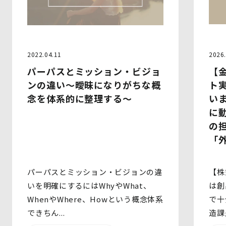
2022.04.11
2026.
パーパスとミッション・ビジョ
【
ンの違い～曖昧になりがちな概
ト
念を体系的に整理する～
い
に
の
「
パーパスとミッション・ビジョンの違
【株
いを明確にするにはWhyやWhat、
は創
WhenやWhere、Howという概念体系
で十
できちん...
造課