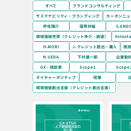
すべて
ブランドコンサルティング
サステナビリティ・ブランディング
カーボンニュ
伊佐陽介
国際枠組
S.END
環境価値売買（クレジット仲介・調達）
Volun
H.MORI
J-クレジット創出・購入
脱
N.UEDA
下村雄一郎
企業動
GX・脱炭素
Scope1
Scope
ネイチャーポジティブ
政策
環境価値創出支援（クレジット創出支援）