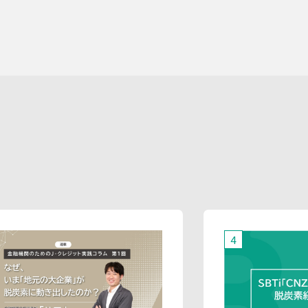
第三者提供を行うことがあります。な
お、本人の同意がある場合及び法令の定
めによる場合を除いて、以下の内容以外
で当社が取り扱う個人情報を第三者に提
供することはありません。
(1)提供先
イベント・セミナーの共催事業者
(2)提供される個人情報の内容
会社名・所属団体等の名称、所属名、役
職名等の肩書、氏名、住所、電話番号、
メールアドレス、その他イベント・セミ
ナーを通じて取得した情報
(3)第三者提供の方法
電話、FAX、電子メール、郵送などの一般
的な方法
(4)その他
上記の内容によらない個人情報の第三者
提供を行う場合には、あらかじめ本人に
対し個別具体的な内容を提示して同意を
得ます。
5.委託
当社は、上記利用目的の達成に必要な範