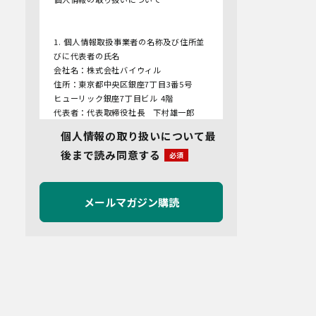
1. 個人情報取扱事業者の名称及び住所並
びに代表者の氏名
会社名：株式会社バイウィル
住所：東京都中央区銀座7丁目3番5号
ヒューリック銀座7丁目ビル 4階
代表者：代表取締役社長 下村雄一郎
個人情報の取り扱いについて最
2.個人情報保護管理者
後まで読み同意する
管理者名：管理部長
連絡先：info@bywill.co.jp
3.利用目的
当社で取り扱う個人情報（個人情報保護
法第2条第1項により定義された「個人情
報」をいい、以下同様とします。）の利
用目的は以下のとおりです。個人情報の
提供は任意ですが、必要な情報をご提供
いただけない場合、適切な対応ができな
いことがあります。
なお、当社との通話及びWebミーティン