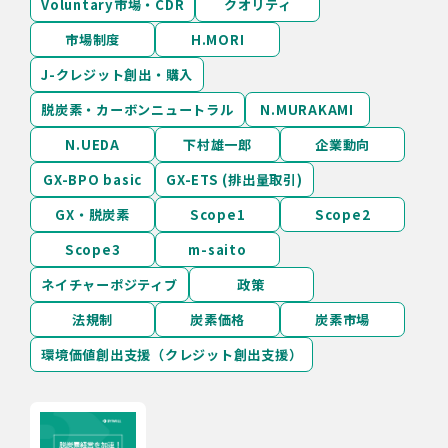
Voluntary市場・CDR
クオリティ
市場制度
H.MORI
J-クレジット創出・購入
脱炭素・カーボンニュートラル
N.MURAKAMI
N.UEDA
下村雄一郎
企業動向
GX-BPO basic
GX-ETS (排出量取引)
GX・脱炭素
Scope1
Scope2
Scope3
m-saito
ネイチャーポジティブ
政策
法規制
炭素価格
炭素市場
環境価値創出支援（クレジット創出支援）