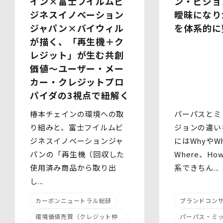
ン・ビジョ
イン×富士フイルムビ
(2)提供される個人情報の内容
曖昧になり
ジネスイノベーション
会社名・所属団体等の名称、所属名、役職名等の肩書、氏
を体系的に
ジャパン×バイウィル
名、住所、電話番号、メールアドレス、その他イベント・
セミナーを通じて取得した情報
が描く、「再生機＋ク
(3)第三者提供の方法
レジット」が生む共創
電話、FAX、電子メール、郵送などの一般的な方法
(4)その他
価値～ユーザー・メー
上記の内容によらない個人情報の第三者提供を行う場合に
カー・クレジットプロ
は、あらかじめ本人に対し個別具体的な内容を提示して同
パイダの3視点で紐解く
意を得ます。
パーパスとミ
椿本チェインの環境への取
5.委託
当社は、上記利用目的の達成に必要な範囲内において、個
ジョンの違い
り組みと、富士フイルムビ
人情報の取扱いの全部又は一部を委託する場合がありま
にはWhyやWh
ジネスイノベーションジャ
す。個人情報の取扱いを外部に委託する際は、十分な情報
Where、H
パンの「再生機（回収した
管理水準を確保している委託先を選定するとともに、当該
委託先には必要かつ適切な監督を行います。
系できちん...
使用済み商品から取り出
し...
6.安全管理措置
当社は、個人情報保護法、個人情報保護方針及び本方針に
ブランドコン
カーボンニュートラル総研
従って、個人データ（個人情報保護法第16条第３項により
定義された「個人データ」をいい、以下同様とします。）
パーパス・ミ
環境価値売買（クレジット仲