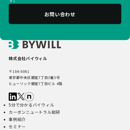
三者配信事業者（以下「第三者配信事業者」といいま
す。）により、インターネット上のさまざまなサイトに当
社の広告が掲載されています。
お問い合わせ
第三者配信事業者は、Cookie等の識別情報を使用して、
当社のウェブサイトへの訪問・行動履歴情報に基づいて広
告を配信します。また、当社が保有する個人情報と第三者
配信事業者が保有する個人情報について、本人が特定され
ないデータに不可逆変換した上で第三者配信事業者におい
て照合を行い、その結果に基づいて広告を配信することが
あります。第三者配信事業者が、これらの情報を広告配信
株式会社バイウィル
以外の目的で利用することはありません。
10.保有個人データの開示等
〒104-0061
当社の保有個人データについて、利用目的の通知・開示・
東京都中央区銀座7丁目3番5号
内容の訂正・追加又は削除・利用の停止・消去、第三者へ
ヒューリック銀座7丁目ビル 4階
の提供の停止及び第三者提供記録の開示（以下「開示等」
といいます。）をご希望の場合は、本人又はその代理人か
らのお申し出であることを確認した上で対応いたします。
5分で分かるバイウィル
もし、ご希望の全部又は一部に応じられない場合はその理
由をご説明いたします。
カーボンニュートラル総研
また、当該お申し出によって取得した個人情報は、お申し
事例紹介
出に関する連絡・事務手続に必要な範囲でのみ利用しま
セミナー
す。