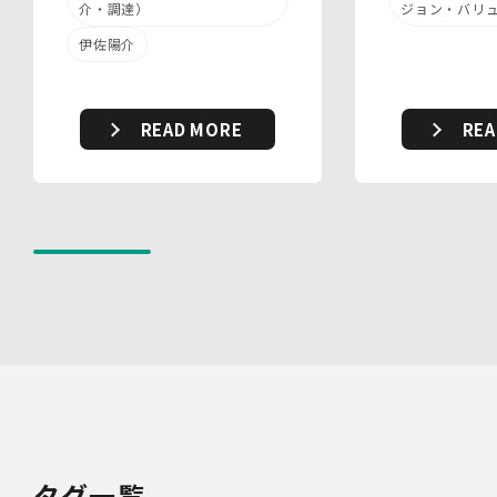
を適切に取り扱い、正確かつ最新のものとするよう適切な
ジョン・バリ
介・調達）
処置を講じます。
伊佐陽介
また、個人データの漏えい、滅失又は毀損の防止その他の
個人データの保護のため、個人データを適切かつ安全に管
理します。
REA
READ MORE
当社は、個人情報を適切に取り扱うため、以下の安全管理
措置を実施します。
(1)組織的安全管理措置
・ 個人データの取扱いに関する責任者を定め、報告連絡
体制や取扱方法を管理しています。
・ 個人情報の取扱状況について定期的な点検及び監査を
実施しています。
(2)人的安全管理措置
・ 個人データの取扱いに関する留意事項について、従業
員に定期的な研修を実施しています。
・ 個人データについての秘密保持に関する事項を就業規
則に規定しています。
(3)物理的安全管理措置
・個人データを取扱う区域において、従業員の入退室管理
及び持ち込む機器等の制限を行うとともに、権限を有しな
い者による個人データの閲覧を防止する措置を講じていま
タグ一覧
す。