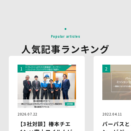
があります。
対象情報
・お問い合わせ時に取得する個人情報
利用目的
・各種お問い合わせに対応するため
Popular articles
・お問い合わせ対応の品質向上及びお問い合わせ内容等の
人気記事ランキング
正確な把握のため
・取得した情報を解析又は分析して、当社サービス「環境
価値創出支援」「環境価値売買」「脱炭素コンサルティン
グ」「ブランドコンサルティング」の改善・開発を行うた
め
・統計資料の作成のため
4.第三者への提供
当社は、イベントやセミナーにて取得した個人情報につ
き、以下の内容に従って第三者提供を行うことがありま
す。なお、本人の同意がある場合及び法令の定めによる場
合を除いて、以下の内容以外で当社が取り扱う個人情報を
2022.04.11
2026.07.22
第三者に提供することはありません。
パーパスと
【3社対談】椿本チエ
(1)提供先
イベント・セミナーの共催事業者