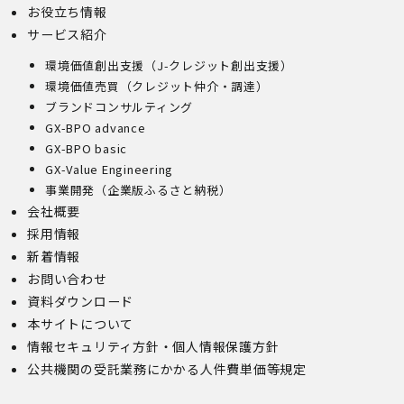
お役立ち情報
(1)開示等の求めのお申し出先
サービス紹介
当社は、開示等の依頼を受け、当該依頼が個人情報保護法
環境価値創出支援（J-クレジット創出支援）
に定める要件を満たす場合には、当社の定める手続に従っ
て速やかに対応します。
環境価値売買（クレジット仲介・調達）
開示等のお求めについては、以下のお問い合わせ窓口まで
ブランドコンサルティング
お申し出ください。
GX-BPO advance
(2)開示等の求めに関するお手続
GX-BPO basic
お申し出受付け後、当社「保有個人情報に関する開示等の
GX-Value Engineering
請求書」を送付いたします。 ご記入いただいた「請求
事業開発（企業版ふるさと納税）
書」と「本人確認書類のコピー」、代理人によるお求めの
会社概要
場合は「代理人であることを確認する書類」を送付してく
ださい。また、各資料に含まれる本籍地情報は都道府県ま
採用情報
でとし、それ以降の情報は黒塗り等の処理をしてくださ
新着情報
い。
お問い合わせ
・ 本人確認書類の写し（運転免許証、パスポート、健康
資料ダウンロード
保険証、住民票、年金手帳等）
・ 代理人であることを確認する書類
本サイトについて
【代理人様が未成年者の法定代理人の場合】
情報セキュリティ方針・個人情報保護方針
・ 代理人様ご本人の本人確認書類の写し
公共機関の受託業務にかかる人件費単価等規定
・ いずれかの写し（戸籍謄本、住民票（続柄の記載され
たもの）、その他法定代理権の確認ができる公的書類）