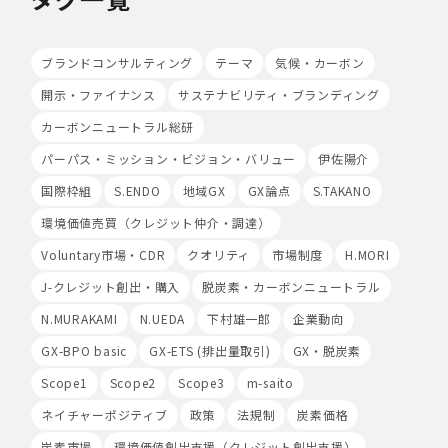
・個人データを取り扱う機器、電子媒体及び書類等の盗難
又は紛失等を防止するための措置を講じています。
・事務所内外の移動を含め、個人情報を取り扱う機器、電
ブランドコンサルティング
テーマ
気候・カーボン
子媒体及び書類等を持ち運ぶ場合、容易に個人情報が判明
開示・ファイナンス
サステナビリティ・ブランディング
しないよう措置を実施いたします。
(4)技術的安全管理措置
カーボンニュートラル総研
・アクセス制御を実施して、担当者及び取扱う個人情報
データベース等の範囲を限定しています。
パーパス・ミッション・ビジョン・バリュー
伊佐陽介
・個人データを取り扱う情報システムについて、外部から
国際枠組
S.ENDO
地域GX
GX論点
S.TAKANO
の不正アクセス又は不正ソフトウェアから保護する仕組み
を導入しています。
環境価値売買（クレジット仲介・調達）
Voluntary市場・CDR
クオリティ
市場制度
H.MORI
7.本人が容易に認識できない方法による個人情報の取り扱
い
J-クレジット創出・購入
脱炭素・カーボンニュートラル
当社は、最適なサービスの提供と利便性の向上を目的とし
て、Cookieの使用並びに利用者様のIPアドレス、アクセ
N.MURAKAMI
N.UEDA
下村雄一郎
企業動向
ス回数、ご利用ブラウザ及びOSその他利用端末等の情報
GX-BPO basic
GX-ETS (排出量取引)
GX・脱炭素
の収集を行うことがあります。また、広告の効果測定のた
め、第三者の運営するツールから当社サイトを訪れる前に
Scope1
Scope2
Scope3
m-saito
クリックされている広告の情報(クリック日や広告掲載サ
ネイチャーポジティブ
政策
法規制
炭素価格
イト等)を取得し、ご提供いただいた個人情報と照合する
場合があります。
炭素市場
環境価値創出支援（クレジット創出支援）