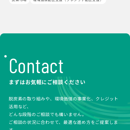
Cookieの使用は任意ですが、受け入れを拒否した場合
は、当社サービス等のご利用ができない場合があります。
このほか当社では、広告・マーケティング活動のため、第
三者配信事業者が提供するサービスを利用することがあり
ます。
8.Google Analyticsの利用
当社は、サービス向上のためにGoogle LLC（以下
「Google社」といいます。）の提供するGoogle
Analyticsを利用することがあります。Google
Contact
Analyticsを利用しますと、Google社又は当社の設定す
るCookieをもとにして、Google社が利用者様によるサ
イト訪問履歴を収集、記録、分析します。当社は、
Google社からその分析結果を受け取り、利用者様の利用
まずはお気軽にご相談ください
状況等を把握します。Google Analyticsにより収集、記
録、分析された利用者様の情報には、特定の個人を識別す
る情報は一切含まれません。また、それらの情報は、
脱炭素の取り組みや、環境価値の事業化、クレジット
Google社により同社のプライバシーポリシーに基づいて
活用など、
管理されます。
どんな段階のご相談でも構いません。
9.第三者配信事業者の広告配信について
ご相談の状況に合わせて、最適な進め方をご提案しま
Google、Meta（Facebook）、X（Twitter）を含む第
す。