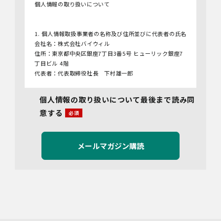
個人情報の取り扱いについて
1. 個人情報取扱事業者の名称及び住所並びに代表者の氏名
会社名：株式会社バイウィル
住所：東京都中央区銀座7丁目3番5号 ヒューリック銀座7
丁目ビル 4階
代表者：代表取締役社長 下村雄一郎
2.個人情報保護管理者
個人情報の取り扱いについて最後まで読み同
管理者名：管理部長
意する
連絡先：info@bywill.co.jp
3.利用目的
当社で取り扱う個人情報（個人情報保護法第2条第1項によ
り定義された「個人情報」をいい、以下同様とします。）
の利用目的は以下のとおりです。個人情報の提供は任意で
すが、必要な情報をご提供いただけない場合、適切な対応
ができないことがあります。
なお、当社との通話及びWebミーティングの内容は、ご要
望・お問い合わせ内容・ご意見等の正確な把握、今後の
サービス向上等のために、録音・録画させていただく場合