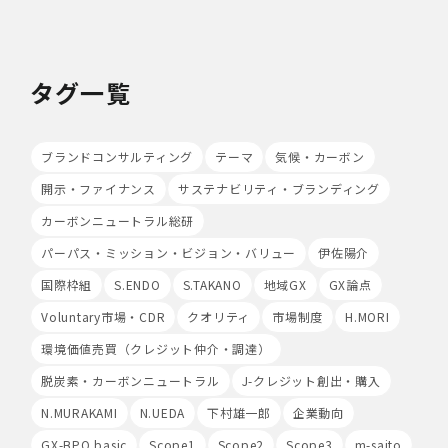
い
当社は、最適なサービスの提供と利便性の向上を目的とし
て、Cookieの使用並びに利用者様のIPアドレス、アクセ
ス回数、ご利用ブラウザ及びOSその他利用端末等の情報
タグ一覧
の収集を行うことがあります。また、広告の効果測定のた
め、第三者の運営するツールから当社サイトを訪れる前に
クリックされている広告の情報(クリック日や広告掲載サ
イト等)を取得し、ご提供いただいた個人情報と照合する
ブランドコンサルティング
テーマ
気候・カーボン
場合があります。
開示・ファイナンス
サステナビリティ・ブランディング
Cookieの使用は任意ですが、受け入れを拒否した場合
は、当社サービス等のご利用ができない場合があります。
カーボンニュートラル総研
このほか当社では、広告・マーケティング活動のため、第
三者配信事業者が提供するサービスを利用することがあり
パーパス・ミッション・ビジョン・バリュー
伊佐陽介
ます。
国際枠組
S.ENDO
S.TAKANO
地域GX
GX論点
8.Google Analyticsの利用
Voluntary市場・CDR
クオリティ
市場制度
H.MORI
当社は、サービス向上のためにGoogle LLC（以下
環境価値売買（クレジット仲介・調達）
「Google社」といいます。）の提供するGoogle
Analyticsを利用することがあります。Google
脱炭素・カーボンニュートラル
J-クレジット創出・購入
Analyticsを利用しますと、Google社又は当社の設定す
るCookieをもとにして、Google社が利用者様によるサ
N.MURAKAMI
N.UEDA
下村雄一郎
企業動向
イト訪問履歴を収集、記録、分析します。当社は、
GX-BPO basic
Scope1
Scope2
Scope3
m-saito