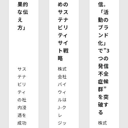
でとし、それ以降の情報は黒塗り等の処理をしてくださ
果的
めの
信。
い。
な伝
サス
「活
・ 本人確認書類の写し（運転免許証、パスポート、健康
え
テナ
動の
保険証、住民票、年金手帳等）
・ 代理人であることを確認する書類
方」
ビリ
ブラ
【代理人様が未成年者の法定代理人の場合】
ティ
ンド
・ 代理人様ご本人の本人確認書類の写し
サイ
化」
・ いずれかの写し（戸籍謄本、住民票（続柄の記載され
たもの）、その他法定代理権の確認ができる公的書類）
ト戦
で”3
【代理人様が成年被後見人の法定代理人の場合】
略
つの
・ 代理人様ご本人の本人確認書類の写し
発信
・ いずれかの写し（成年被後見人であることを証明する
サス
株式
登記事項証明書、その他法定代理権の確認ができる公的書
不全
テナ
会社
類）
症候
【委任による代理人様の場合】
ビリ
バイ
群”
・ 委任状
ティ
ウィ
・ ご本人の印鑑証明書（3ヶ月以内に発行されたもの）
を突
の社
ルは
・ 委任を受けたご本人の本人確認書類の写し
破す
(3)開示等のご請求の手数料及び徴収方法
内浸
J‑ク
る
1回のお求めにつき1,000円（紙面でのご請求の場合は、
透を
レ
お送りいただく請求書等に郵便為替を同封していただきま
成功
ジッ
株式
す。その他の方法でご請求いただく場合は、ご請求時にご
相談させていただきます。）