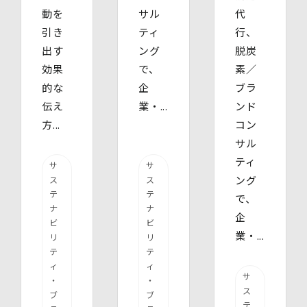
動を
サル
代
引き
ティ
行、
出す
ング
脱炭
効果
で、
素／
的な
企
ブラ
伝え
業・...
ンド
方...
コン
サル
ティ
サ
サ
ング
ス
ス
テ
テ
で、
ナ
ナ
企
ビ
ビ
業・...
リ
リ
テ
テ
ィ
ィ
サ
・
・
ス
ブ
ブ
テ