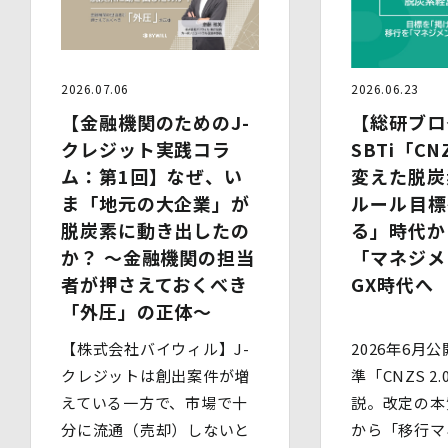
人情報の取扱いの全部又は一部を委託する場合がありま
す。個人情報の取扱いを外部に委託する際は、十分な情報
管理水準を確保している委託先を選定するとともに、当該
委託先には必要かつ適切な監督を行います。
2026.07.06
2026.06.23
6.安全管理措置
【金融機関のためのJ-
【総研ブロ
当社は、個人情報保護法、個人情報保護方針及び本方針に
クレジット実践コラ
SBTi「CN
従って、個人データ（個人情報保護法第16条第３項により
定義された「個人データ」をいい、以下同様とします。）
ム：第1回】なぜ、い
変えた脱炭
を適切に取り扱い、正確かつ最新のものとするよう適切な
ま「地元の大企業」が
ルール――目
処置を講じます。
脱炭素に動き出したの
る」時代か
また、個人データの漏えい、滅失又は毀損の防止その他の
個人データの保護のため、個人データを適切かつ安全に管
か？ 〜金融機関の担当
「マネジメ
理します。
者が押さえておくべき
GX時代へ
「外圧」の正体〜
当社は、個人情報を適切に取り扱うため、以下の安全管理
措置を実施します。
【株式会社バイウィル】J-
2026年6月公
(1)組織的安全管理措置
・ 個人データの取扱いに関する責任者を定め、報告連絡
クレジットは創出案件が増
準「CNZS 2
体制や取扱方法を管理しています。
えている一方で、市場で十
説。改定の本
・ 個人情報の取扱状況について定期的な点検及び監査を
分に流通（売却）しないと
実施しています。
から「移行マ
(2)人的安全管理措置