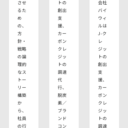
させ
トの
会社
(4)開示等の請求及びお問い合わせ窓口
るた
創出
バイ
個人情報保護管理者
株式会社バイウィル 管理部長
め
支
ウィ
・住所：東京都中央区銀座7丁目3番5号 ヒューリック銀座
の、
援、
ルは
7丁目ビル 4階
方
カー
J‑ク
・連絡先：info@bywill.co.jp
針・
ボン
レ
【個人情報を与えることの任意性及び当該情報を与えな
戦略
クレ
ジッ
かった場合に生じる結果】
の論
ジッ
トの
個⼈情報を取得する項⽬は、全てご本⼈によってご提供い
ただくものです。
理的
トの
創出
ただし、必要な項⽬をいただけない場合、利⽤⽬的に記載
なス
調達
支
の諸⼿続⼜は処理に⽀障が⽣じる可能性があります。
トー
代
援、
リー
行、
カー
構築
脱炭
ボン
か
素／
クレ
ら、
ブラ
ジッ
社員
ンド
トの
の行
コン
調達