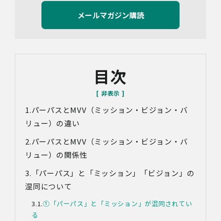
3.利用目的
当社で取り扱う個人情報（個人情報保護法第2条第1項によ
り定義された「個人情報」をいい、以下同様とします。）
の利用目的は以下のとおりです。個人情報の提供は任意で
すが、必要な情報をご提供いただけない場合、適切な対応
ができないことがあります。
なお、当社との通話及びWebミーティングの内容は、ご要
目次
望・お問い合わせ内容・ご意見等の正確な把握、今後の
サービス向上等のために、録音・録画させていただく場合
があります。
パーパスとMVV（ミッション・ビジョン・バ
対象情報
・お問い合わせ時に取得する個人情報
リュー）の違い
利用目的
パーパスとMVV（ミッション・ビジョン・バ
・各種お問い合わせに対応するため
リュー）の関係性
・お問い合わせ対応の品質向上及びお問い合わせ内容等の
正確な把握のため
「パーパス」と「ミッション」「ビジョン」の
・取得した情報を解析又は分析して、当社サービス「環境
混同について
価値創出支援」「環境価値売買」「脱炭素コンサルティン
グ」「ブランドコンサルティング」の改善・開発を行うた
①「パーパス」と「ミッション」が混同されてい
め
る
・統計資料の作成のため