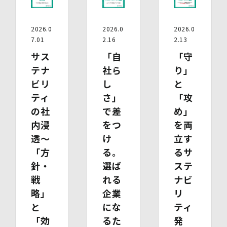
内容の訂正・追加又は削除・利用の停止・消去、第三者へ
の提供の停止及び第三者提供記録の開示（以下「開示等」
といいます。）をご希望の場合は、本人又はその代理人か
2026.0
2026.0
2026.0
らのお申し出であることを確認した上で対応いたします。
7.01
2.16
2.13
もし、ご希望の全部又は一部に応じられない場合はその理
サス
「自
「守
由をご説明いたします。
テナ
社ら
り」
また、当該お申し出によって取得した個人情報は、お申し
出に関する連絡・事務手続に必要な範囲でのみ利用しま
ビリ
し
と
す。
ティ
さ」
「攻
の社
で差
め」
(1)開示等の求めのお申し出先
当社は、開示等の依頼を受け、当該依頼が個人情報保護法
内浸
をつ
を両
に定める要件を満たす場合には、当社の定める手続に従っ
透～
け
立す
て速やかに対応します。
「方
る。
るサ
開示等のお求めについては、以下のお問い合わせ窓口まで
お申し出ください。
針・
選ば
ステ
(2)開示等の求めに関するお手続
戦
れる
ナビ
お申し出受付け後、当社「保有個人情報に関する開示等の
請求書」を送付いたします。 ご記入いただいた「請求
略」
企業
リ
書」と「本人確認書類のコピー」、代理人によるお求めの
と
にな
ティ
場合は「代理人であることを確認する書類」を送付してく
「効
るた
発
ださい。また、各資料に含まれる本籍地情報は都道府県ま