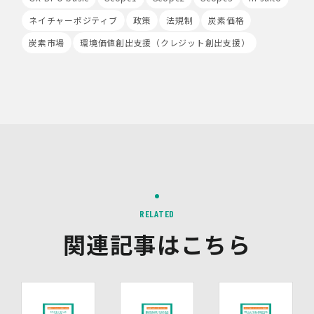
Google社からその分析結果を受け取り、利用者様の利用
状況等を把握します。Google Analyticsにより収集、記
ネイチャーポジティブ
政策
法規制
炭素価格
録、分析された利用者様の情報には、特定の個人を識別す
炭素市場
環境価値創出支援（クレジット創出支援）
る情報は一切含まれません。また、それらの情報は、
Google社により同社のプライバシーポリシーに基づいて
管理されます。
9.第三者配信事業者の広告配信について
Google、Meta（Facebook）、X（Twitter）を含む第
三者配信事業者（以下「第三者配信事業者」といいま
す。）により、インターネット上のさまざまなサイトに当
社の広告が掲載されています。
第三者配信事業者は、Cookie等の識別情報を使用して、
当社のウェブサイトへの訪問・行動履歴情報に基づいて広
告を配信します。また、当社が保有する個人情報と第三者
配信事業者が保有する個人情報について、本人が特定され
RELATED
ないデータに不可逆変換した上で第三者配信事業者におい
関連記事はこちら
て照合を行い、その結果に基づいて広告を配信することが
あります。第三者配信事業者が、これらの情報を広告配信
以外の目的で利用することはありません。
10.保有個人データの開示等
当社の保有個人データについて、利用目的の通知・開示・