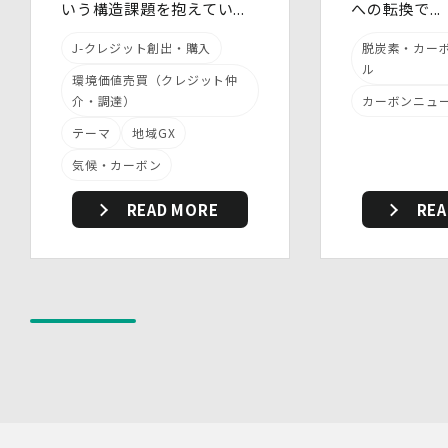
いう構造課題を抱えてい...
への転換で...
・ 個人データの取扱いに関する留意事項について、従業
員に定期的な研修を実施しています。
J-クレジット創出・購入
脱炭素・カー
・ 個人データについての秘密保持に関する事項を就業規
ル
則に規定しています。
環境価値売買（クレジット仲
(3)物理的安全管理措置
介・調達）
カーボンニュ
・個人データを取扱う区域において、従業員の入退室管理
テーマ
地域GX
及び持ち込む機器等の制限を行うとともに、権限を有しな
い者による個人データの閲覧を防止する措置を講じていま
気候・カーボン
す。
・個人データを取り扱う機器、電子媒体及び書類等の盗難
READ MORE
REA
又は紛失等を防止するための措置を講じています。
・事務所内外の移動を含め、個人情報を取り扱う機器、電
子媒体及び書類等を持ち運ぶ場合、容易に個人情報が判明
しないよう措置を実施いたします。
(4)技術的安全管理措置
・アクセス制御を実施して、担当者及び取扱う個人情報
データベース等の範囲を限定しています。
・個人データを取り扱う情報システムについて、外部から
の不正アクセス又は不正ソフトウェアから保護する仕組み
を導入しています。
7.本人が容易に認識できない方法による個人情報の取り扱