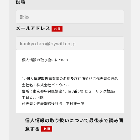
役職
メールアドレス
個人情報の取り扱いについて
1. 個人情報取扱事業者の名称及び住所並びに代表者の氏名
会社名：株式会社バイウィル
住所：東京都中央区銀座7丁目3番5号 ヒューリック銀座7
丁目ビル 4階
代表者：代表取締役社長 下村雄一郎
2.個人情報保護管理者
個人情報の取り扱いについて最後まで読み同
管理者名：管理部長
意する
連絡先：info@bywill.co.jp