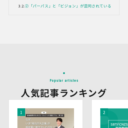
②「パーパス」と「ビジョン」が混同されている
4.第三者への提供
当社は、イベントやセミナーにて取得した個人情報につ
き、以下の内容に従って第三者提供を行うことがありま
す。なお、本人の同意がある場合及び法令の定めによる場
合を除いて、以下の内容以外で当社が取り扱う個人情報を
第三者に提供することはありません。
(1)提供先
イベント・セミナーの共催事業者
(2)提供される個人情報の内容
会社名・所属団体等の名称、所属名、役職名等の肩書、氏
名、住所、電話番号、メールアドレス、その他イベント・
セミナーを通じて取得した情報
(3)第三者提供の方法
Popular articles
電話、FAX、電子メール、郵送などの一般的な方法
人気記事ランキング
(4)その他
上記の内容によらない個人情報の第三者提供を行う場合に
は、あらかじめ本人に対し個別具体的な内容を提示して同
意を得ます。
5.委託
当社は、上記利用目的の達成に必要な範囲内において、個