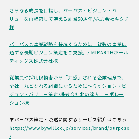
さらなる成長を目指し、パーパス・ビジョン・バ
リューを再構築して迎える創業50周年/株式会社キクチ
様
パーパスと事業戦略を接続するために。複数の事業に
通ずる長期ビジョン策定をご支援。/ MIRARTHホール
ディングス株式会社様
従業員や採用候補者から「共感」される企業理念で、
全社一丸となれる組織になるために～ミッション・ビ
ジョン・バリュー策定/株式会社北の達人コーポレー
ション様
▼パーパス策定・浸透に関するサービス紹介はこちら
https://www.bywill.co.jp/services/brand/purpose
/