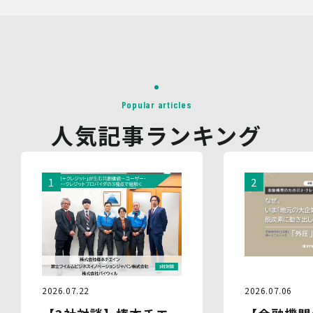
サービス向上等のために、録音・録画させていただく場合
があります。
対象情報
・お問い合わせ時に取得する個人情報
利用目的
・各種お問い合わせに対応するため
Popular articles
・お問い合わせ対応の品質向上及びお問い合わせ内容等の
人気記事ランキング
正確な把握のため
・取得した情報を解析又は分析して、当社サービス「環境
価値創出支援」「環境価値売買」「脱炭素コンサルティン
グ」「ブランドコンサルティング」の改善・開発を行うた
め
・統計資料の作成のため
4.第三者への提供
当社は、イベントやセミナーにて取得した個人情報につ
き、以下の内容に従って第三者提供を行うことがありま
す。なお、本人の同意がある場合及び法令の定めによる場
合を除いて、以下の内容以外で当社が取り扱う個人情報を
2026.07.06
2026.07.22
第三者に提供することはありません。
(1)提供先