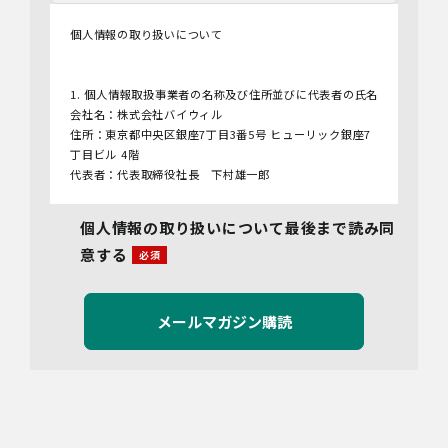
個人情報の取り扱いについて
1. 個人情報取扱事業者の名称及び住所並びに代表者の氏名
会社名：株式会社バイウィル
住所：東京都中央区銀座7丁目3番5号 ヒューリック銀座7
丁目ビル 4階
代表者：代表取締役社長 下村雄一郎
2.個人情報保護管理者
個人情報の取り扱いについて最後まで読み同
管理者名：管理部長
意する
連絡先：info@bywill.co.jp
3.利用目的
当社で取り扱う個人情報（個人情報保護法第2条第1項によ
り定義された「個人情報」をいい、以下同様とします。）
の利用目的は以下のとおりです。個人情報の提供は任意で
すが、必要な情報をご提供いただけない場合、適切な対応
ができないことがあります。
なお、当社との通話及びWebミーティングの内容は、ご要
望・お問い合わせ内容・ご意見等の正確な把握、今後の