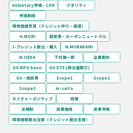
Voluntary市場・CDR
クオリティ
市場制度
環境価値売買（クレジット仲介・調達）
H.MORI
脱炭素・カーボンニュートラル
J-クレジット創出・購入
N.MURAKAMI
N.UEDA
下村雄一郎
企業動向
GX-BPO basic
GX-ETS (排出量取引)
GX・脱炭素
Scope1
Scope2
Scope3
m-saito
ネイチャーポジティブ
政策
法規制
炭素価格
炭素市場
環境価値創出支援（クレジット創出支援）