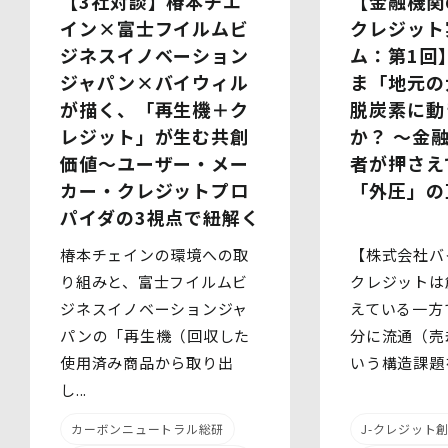
【金融機関
【3社対談】椿本チエ
イベント・セミナーの共催事業者
クレジット
イン×富士フイルムビ
(2)提供される個人情報の内容
ム：第1回
ジネスイノベーション
会社名・所属団体等の名称、所属名、役職名等の肩書、氏
ま「地元の
ジャパン×バイウィル
名、住所、電話番号、メールアドレス、その他イベント・
セミナーを通じて取得した情報
脱炭素に動
が描く、「再生機＋ク
(3)第三者提供の方法
か？ 〜金
レジット」が生む共創
電話、FAX、電子メール、郵送などの一般的な方法
(4)その他
者が押さえ
価値～ユーザー・メー
上記の内容によらない個人情報の第三者提供を行う場合に
「外圧」の
カー・クレジットプロ
は、あらかじめ本人に対し個別具体的な内容を提示して同
パイダの3視点で紐解く
意を得ます。
【株式会社バ
椿本チェインの環境への取
5.委託
当社は、上記利用目的の達成に必要な範囲内において、個
クレジットは
り組みと、富士フイルムビ
人情報の取扱いの全部又は一部を委託する場合がありま
えている一方
ジネスイノベーションジャ
す。個人情報の取扱いを外部に委託する際は、十分な情報
分に流通（売
パンの「再生機（回収した
管理水準を確保している委託先を選定するとともに、当該
委託先には必要かつ適切な監督を行います。
いう構造課題を
使用済み商品から取り出
し...
6.安全管理措置
当社は、個人情報保護法、個人情報保護方針及び本方針に
J-クレジット
カーボンニュートラル総研
従って、個人データ（個人情報保護法第16条第３項により