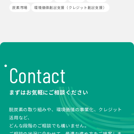
場合があります。
炭素市場
環境価値創出支援（クレジット創出支援）
Cookieの使用は任意ですが、受け入れを拒否した場合
は、当社サービス等のご利用ができない場合があります。
このほか当社では、広告・マーケティング活動のため、第
三者配信事業者が提供するサービスを利用することがあり
ます。
8.Google Analyticsの利用
当社は、サービス向上のためにGoogle LLC（以下
「Google社」といいます。）の提供するGoogle
Analyticsを利用することがあります。Google
Contact
Analyticsを利用しますと、Google社又は当社の設定す
るCookieをもとにして、Google社が利用者様によるサ
イト訪問履歴を収集、記録、分析します。当社は、
Google社からその分析結果を受け取り、利用者様の利用
まずはお気軽にご相談ください
状況等を把握します。Google Analyticsにより収集、記
録、分析された利用者様の情報には、特定の個人を識別す
る情報は一切含まれません。また、それらの情報は、
脱炭素の取り組みや、環境価値の事業化、クレジット
Google社により同社のプライバシーポリシーに基づいて
活用など、
管理されます。
どんな段階のご相談でも構いません。
9.第三者配信事業者の広告配信について
ご相談の状況に合わせて、最適な進め方をご提案しま