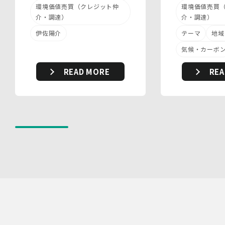
定義された「個人データ」をいい、以下同様とします。）
環境価値売買
環境価値売買（クレジット仲
を適切に取り扱い、正確かつ最新のものとするよう適切な
介・調達）
介・調達）
処置を講じます。
テーマ
地域
伊佐陽介
また、個人データの漏えい、滅失又は毀損の防止その他の
個人データの保護のため、個人データを適切かつ安全に管
気候・カーボ
理します。
REA
READ MORE
当社は、個人情報を適切に取り扱うため、以下の安全管理
措置を実施します。
(1)組織的安全管理措置
・ 個人データの取扱いに関する責任者を定め、報告連絡
体制や取扱方法を管理しています。
・ 個人情報の取扱状況について定期的な点検及び監査を
実施しています。
(2)人的安全管理措置
・ 個人データの取扱いに関する留意事項について、従業
員に定期的な研修を実施しています。
・ 個人データについての秘密保持に関する事項を就業規
則に規定しています。
(3)物理的安全管理措置
・個人データを取扱う区域において、従業員の入退室管理
及び持ち込む機器等の制限を行うとともに、権限を有しな