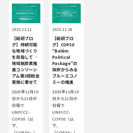
2025.12.11
2025.11.26
【総研ブロ
【総研ブロ
グ】持続可能
グ】COP30
な地域づくり
“Belém
を目指して ―
Political
地域脱炭素推
Package”の
進コンソーシ
採択からみる
アム第3回総会
ブルーエコノ
実施に寄せて
ミーの推進
2025年11月10
2025年11月10
日から21日の
日から21日の
日程で
日程で
UNFCCC-
UNFCCC-
COP30（以
COP30（以
下、
下、
「COP30」）
「COP30」）