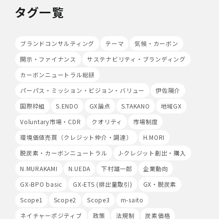
い者による個人データの閲覧を防止する措置を講じていま
タグ一覧
す。
・個人データを取り扱う機器、電子媒体及び書類等の盗難
又は紛失等を防止するための措置を講じています。
・事務所内外の移動を含め、個人情報を取り扱う機器、電
ブランドコンサルティング
テーマ
気候・カーボン
子媒体及び書類等を持ち運ぶ場合、容易に個人情報が判明
開示・ファイナンス
サステナビリティ・ブランディング
しないよう措置を実施いたします。
(4)技術的安全管理措置
カーボンニュートラル総研
・アクセス制御を実施して、担当者及び取扱う個人情報
データベース等の範囲を限定しています。
パーパス・ミッション・ビジョン・バリュー
伊佐陽介
・個人データを取り扱う情報システムについて、外部から
国際枠組
S.ENDO
GX論点
S.TAKANO
地域GX
の不正アクセス又は不正ソフトウェアから保護する仕組み
を導入しています。
Voluntary市場・CDR
クオリティ
市場制度
環境価値売買（クレジット仲介・調達）
H.MORI
7.本人が容易に認識できない方法による個人情報の取り扱
い
脱炭素・カーボンニュートラル
J-クレジット創出・購入
当社は、最適なサービスの提供と利便性の向上を目的とし
て、Cookieの使用並びに利用者様のIPアドレス、アクセ
N.MURAKAMI
N.UEDA
下村雄一郎
企業動向
ス回数、ご利用ブラウザ及びOSその他利用端末等の情報
GX-BPO basic
GX-ETS (排出量取引)
GX・脱炭素
の収集を行うことがあります。また、広告の効果測定のた
め、第三者の運営するツールから当社サイトを訪れる前に
Scope1
Scope2
Scope3
m-saito
クリックされている広告の情報(クリック日や広告掲載サ
ネイチャーポジティブ
政策
法規制
炭素価格
イト等)を取得し、ご提供いただいた個人情報と照合する