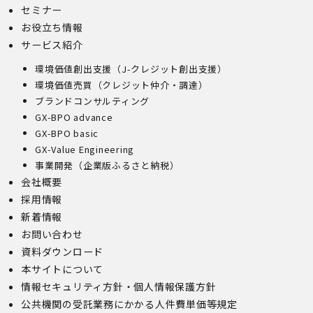
セミナー
す。
お役立ち情報
(1)開示等の求めのお申し出先
サービス紹介
当社は、開示等の依頼を受け、当該依頼が個人情報保護法
環境価値創出支援（J-クレジット創出支援）
に定める要件を満たす場合には、当社の定める手続に従っ
て速やかに対応します。
環境価値売買（クレジット仲介・調達）
開示等のお求めについては、以下のお問い合わせ窓口まで
ブランドコンサルティング
お申し出ください。
GX-BPO advance
(2)開示等の求めに関するお手続
GX-BPO basic
お申し出受付け後、当社「保有個人情報に関する開示等の
GX-Value Engineering
請求書」を送付いたします。 ご記入いただいた「請求
事業開発（企業版ふるさと納税）
書」と「本人確認書類のコピー」、代理人によるお求めの
会社概要
場合は「代理人であることを確認する書類」を送付してく
ださい。また、各資料に含まれる本籍地情報は都道府県ま
採用情報
でとし、それ以降の情報は黒塗り等の処理をしてくださ
新着情報
い。
お問い合わせ
・ 本人確認書類の写し（運転免許証、パスポート、健康
資料ダウンロード
保険証、住民票、年金手帳等）
・ 代理人であることを確認する書類
本サイトについて
【代理人様が未成年者の法定代理人の場合】
情報セキュリティ方針・個人情報保護方針
・ 代理人様ご本人の本人確認書類の写し
公共機関の受託業務にかかる人件費単価等規定
・ いずれかの写し（戸籍謄本、住民票（続柄の記載され