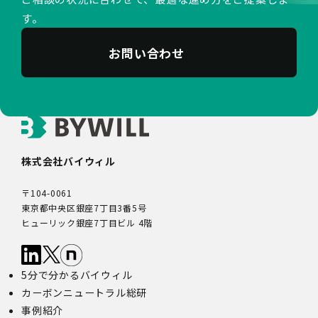
Google、Meta（Facebook）、X（Twitter）を含む第
す。
三者配信事業者（以下「第三者配信事業者」といいま
す。）により、インターネット上のさまざまなサイトに当
社の広告が掲載されています。
お問い合わせ
第三者配信事業者は、Cookie等の識別情報を使用して、
当社のウェブサイトへの訪問・行動履歴情報に基づいて広
告を配信します。また、当社が保有する個人情報と第三者
配信事業者が保有する個人情報について、本人が特定され
ないデータに不可逆変換した上で第三者配信事業者におい
て照合を行い、その結果に基づいて広告を配信することが
あります。第三者配信事業者が、これらの情報を広告配信
株式会社バイウィル
以外の目的で利用することはありません。
10.保有個人データの開示等
〒104-0061
当社の保有個人データについて、利用目的の通知・開示・
東京都中央区銀座7丁目3番5号
内容の訂正・追加又は削除・利用の停止・消去、第三者へ
ヒューリック銀座7丁目ビル 4階
の提供の停止及び第三者提供記録の開示（以下「開示等」
といいます。）をご希望の場合は、本人又はその代理人か
らのお申し出であることを確認した上で対応いたします。
5分で分かるバイウィル
もし、ご希望の全部又は一部に応じられない場合はその理
由をご説明いたします。
カーボンニュートラル総研
また、当該お申し出によって取得した個人情報は、お申し
事例紹介
出に関する連絡・事務手続に必要な範囲でのみ利用しま