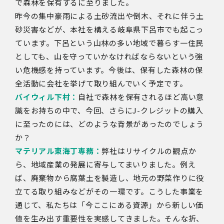
で森林を保有するに至りました。
昨今の集中豪雨による土砂流出や倒木、それに伴う土
砂災害などが、本社を構える岐阜県下呂市でも起こっ
ています。下呂という山林の多い地域で暮らす一住民
としても、山を守っていかなければならないという強
い危機感を持っています。今後は、保有した森林の保
全活動に会社を挙げて取り組んでいく予定です。
バイウィル下村：
自社で森林を保有されるほど高い意
識をお持ちの中で、今回、さらにJ-クレジットの購入
に至ったのには、どのような背景があったのでしょう
か？
マテリアル東海丁専務：
弊社はリサイクルの観点か
ら、地域産業の発展に寄与してまいりました。例え
ば、廃棄物から腐葉土を製造し、地元の野菜作りに役
立てる取り組みなどがその一環です。こうした事業を
通じて、私たちは「今ここにある資源」から新しい価
値を生み出す重要性を実感してきました。そんな折、