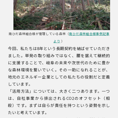
南ひだ森林組合様が管理している森林（
南ひだ森林組合様事例記事
より
）
今回、私たちは
8
年という長期契約を結ばせていただき
ました。単発の取り組みではなく、腰を据えて継続的
に支援することで、岐阜の未来や次世代のために豊か
な森林環境を繋いでいく。その一助になれることが、
地元のエネルギー企業としての私たちの役割だと定義
しています。
「活用方法」については、大きく二つあります。一つ
は、自社事業から排出される
CO2
のオフセット（相
殺）です。まずは自らが責任を持つという姿勢を示し
たいと考えています。