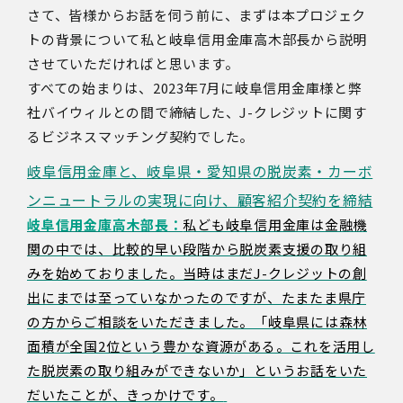
さて、皆様からお話を伺う前に、まずは本プロジェク
トの背景について私と岐阜信用金庫高木部長から説明
させていただければと思います。
すべての始まりは、2023年7月に岐阜信用金庫様と弊
社バイウィルとの間で締結した、J-クレジットに関す
るビジネスマッチング契約でした。
岐阜信用金庫と、岐阜県・愛知県の脱炭素・カーボ
ンニュートラルの実現に向け、顧客紹介契約を締結
岐阜信用金庫高木部長：
私ども岐阜信用金庫は金融機
関の中では、比較的早い段階から脱炭素支援の取り組
みを始めておりました。当時はまだJ-クレジットの創
出にまでは至っていなかったのですが、たまたま県庁
の方からご相談をいただきました。「岐阜県には森林
面積が全国2位という豊かな資源がある。これを活用し
た脱炭素の取り組みができないか」というお話をいた
だいたことが、きっかけです。