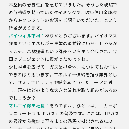
林整備の必要性」を感じていました。そうした現場で
の危機感を持っていたタイミングで、岐阜信用金庫様
からJ-クレジットのお話をご紹介いただいた、という
背景があります。
バイウィル下村：
ありがとうございます。バイオマス
発電というエネルギー事業の最前線にいらっしゃるか
らこそ、森林整備という課題をいち早く発見され、今
回のプロジェクトに繋がったのですね。
少し視点を広げて「ガス業界全体」についてもお伺い
できればと思います。エネルギー供給を担う業界とし
て、サステナビリティや脱炭素といったテーマに対
し、現在はどのような大きな流れや取り組みがあるの
でしょうか？
マルエイ澤田社長：
そうですね、ひとつは、「カーボ
ンニュートラル
LP
ガス」の普及です。これは、
LP
ガス
の調達から燃焼に至るまでの過程で排出される
CO2
を、カーボンクレジットでオフセット（相殺）したも