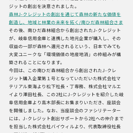
ジットの創出を決意されました。
森林J-クレジットの創出を通じて森林の新たな価値を
創造し、地域と林業の未来を拓く/南ひだ森林組合さま
その後、南ひだ森林組合から創出された
J-
クレジット
が、岐阜信用金庫と連携した地元企業が購入し、その
収益の一部が森林へ還元されるという、日本でみても
大変ユニークな「環境価値の地産地消」の枠組みが構
築されることになります。
今回は、この南ひだ森林組合から創出された
J-
クレ
ジット購入企業第１号となっていただいた株式会社マ
テリアル東海より松下社長・丁専務、株式会社マルエ
イより澤田社長、この
2
社に
J-
クレジットを紹介した岐
阜信用金庫より高木部長にお集まりいただき、座談会
を開催しました。なお、当座談会のファシリテーター
には、
J-
クレジット創出サポートから
2
社への仲介まで
を担当した株式会社バイウィルより、代表取締役社長