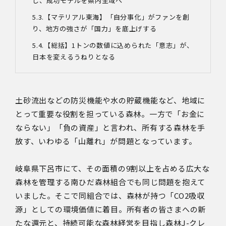
し、成功モデルを県内全域へ
【マテリアル東海】「自分事化」がファンを創
り、地方の強さが「国力」を底上げする
【総括】
1
トンの数値に込められた「意志」が、
日本を変えるうねりとなる
土砂流出などの防災機能や水の貯蔵機能など、地域に
とって重要な役割を担っている森林。一方で「お金に
ならない」「負の資産」と言われ、所有する森林を手
放す、いわゆる「山離れ」が問題となっています。
岐阜県下呂市にて、その面積の9割以上を占める広大な
森林を管理する南ひだ森林組合でも同じ問題を抱えて
いました。そこで同組合では、森林が持つ「CO2吸収
源」としての環境価値に着目。所有者の皆さまへの新
たな還元と、持続可能な森林経営を目指し森林J-クレ