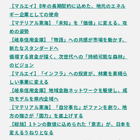
【マルエイ】8年の長期契約に込めた、地元のエネル
ギー企業としての使命
【マテリアル東海】「未知」を「価値」に変える、攻
めの姿勢
【岐阜信用金庫】「物語」への共感が市場を動かす、
新たなスタンダードへ
循環する資金が描く、次世代への「持続可能な森林」
のビジョン
【マルエイ】「インフラ」への投資が、林業を素晴ら
しい事業に変える
【岐阜信用金庫】地域金融ネットワークを駆使し、成
功モデルを県内全域へ
【マテリアル東海】「自分事化」がファンを創り、地
方の強さが「国力」を底上げする
【総括】1トンの数値に込められた「意志」が、日本を
変えるうねりとなる