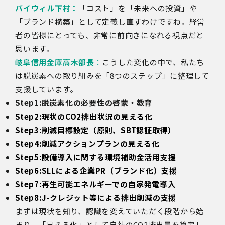
バイウィル下村：
「コスト」を「未来への投資」や
「ブランド構築」として定義し直すわけですね。経営
者の皆様にとっても、非常に前向きになれる視点だと
思います。
岐阜信用金庫高木部長
：
こうした変化の中で、私たち
は脱炭素への取り組みを「
8
つのステップ」に整理して
支援しています。
Step1:脱炭素化の必要性の啓蒙・教育
Step2:現状のCO2排出状況の見える化
Step3:削減目標設定（原則、SBT認証取得）
Step4:削減アクションプランの見える化
Step5:設備導入に関する環境補助金活用支援
Step6:SLLによる企業PR（ブランド化）支援
Step7:再生可能エネルギーでの自家発電導入
Step8:J-クレジット等による排出削減の支援
まずは現状を知り、認識を変えていただく段階から始
まり、「見える化」として自社の
CO2
排出量を算定し