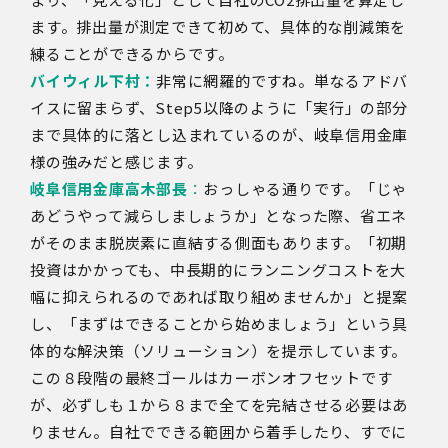
ます。排出量が測定できて初めて、具体的な削減策を
練ることができるからです。
バイウィル下村：
非常に網羅的ですね。単なるアドバ
イスに留まらず、
Step5
以降のように「実行」の部分
まで具体的に落とし込まれているのが、岐阜信用金庫
様の強みだと感じます。
岐阜信用金庫高木部長
：
おっしゃる通りです。「じゃ
あどうやって減らしましょうか」となった際、省エネ
がそのまま脱炭素に直結する側面もあります。「初期
投資はかかっても、中長期的にランニングコストを大
幅に抑えられるのであれば取り組めませんか」と提案
し、「まずはできることから始めましょう」という具
体的な解決策（ソリューション）を提示しています。
この８段階の最終ゴールはカーボンオフセットです
が、必ずしも１から８まで全てを完結させる必要はあ
りません。自社でできる範囲から着手したり、すでに