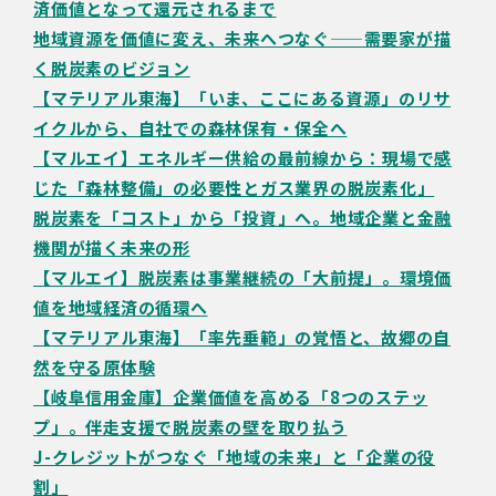
済価値となって還元されるまで
地域資源を価値に変え、未来へつなぐ——需要家が描
く脱炭素のビジョン
【マテリアル東海】「いま、ここにある資源」のリサ
イクルから、自社での森林保有・保全へ
【マルエイ】エネルギー供給の最前線から：現場で感
じた「森林整備」の必要性とガス業界の脱炭素化」
脱炭素を「コスト」から「投資」へ。地域企業と金融
機関が描く未来の形
【マルエイ】脱炭素は事業継続の「大前提」。環境価
値を地域経済の循環へ
【マテリアル東海】「率先垂範」の覚悟と、故郷の自
然を守る原体験
【岐阜信用金庫】企業価値を高める「8つのステッ
プ」。伴走支援で脱炭素の壁を取り払う
J-クレジットがつなぐ「地域の未来」と「企業の役
割」