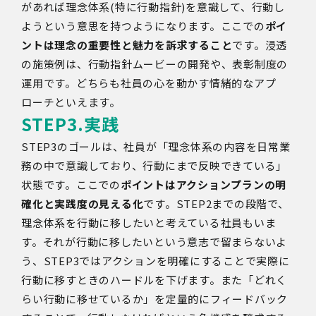
があれば理念体系
(
特に行動指針
)
を意識して、行動し
ようという意思を持つようになります。ここでの
ポイ
ントは理念の重要性と魅力を訴求すること
です。浸透
の施策例は、行動指針ムービーの開発や、表彰制度の
運用です。どちらも社員の心を動かす情緒的なアプ
ローチといえます。
STEP3.
実践
STEP3のゴールは、社員が「理念体系の内容を日常業
務の中で意識しており、行動にまで反映できている」
状態です。ここでの
ポイントはアクションプランの明
確化と実践度の見える化
です。
STEP2
までの段階で、
理念体系を行動に移したいと考えている社員もいま
す。それが行動に移したいという意志で留まらないよ
う、
STEP3
ではアクションを明確にすることで実際に
行動に移すときのハードルを下げます。また「どれく
らい行動に移せているか」を定量的にフィードバック