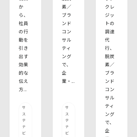
か
素／
クレ
ら、
ブラ
ジッ
社員
ンド
トの
の行
コン
調達
動を
サル
代
引き
ティ
行、
出す
ング
脱炭
効果
で、
素／
的な
企
ブラ
伝え
業・...
ンド
方...
コン
サル
ティ
サ
サ
ング
ス
ス
テ
テ
で、
ナ
ナ
企
ビ
ビ