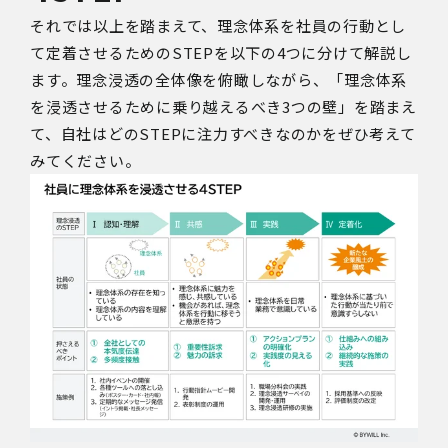
それでは以上を踏まえて、理念体系を社員の行動とし
て定着させるための
STEP
を以下の
4
つに分けて解説し
ます。理念浸透の全体像を俯瞰しながら、「理念体系
を浸透させるために乗り越えるべき
3
つの壁」を踏まえ
て、自社はどの
STEP
に注力すべきなのかをぜひ考えて
みてください。