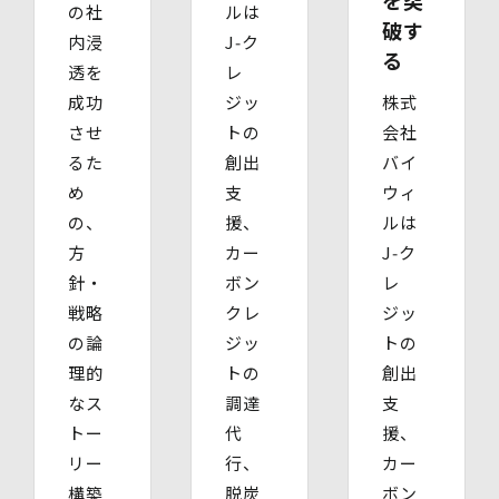
の社
ルは
個人情報保護管理者
破す
内浸
J‑ク
株式会社バイウィル 管理部長
る
・住所：東京都中央区銀座7丁目3番5号 ヒューリック銀座
透を
レ
7丁目ビル 4階
成功
ジッ
株式
・連絡先：info@bywill.co.jp
させ
トの
会社
【個人情報を与えることの任意性及び当該情報を与えな
るた
創出
バイ
かった場合に生じる結果】
め
支
ウィ
個⼈情報を取得する項⽬は、全てご本⼈によってご提供い
ただくものです。
の、
援、
ルは
ただし、必要な項⽬をいただけない場合、利⽤⽬的に記載
方
カー
J‑ク
の諸⼿続⼜は処理に⽀障が⽣じる可能性があります。
針・
ボン
レ
戦略
クレ
ジッ
の論
ジッ
トの
理的
トの
創出
なス
調達
支
トー
代
援、
リー
行、
カー
構築
脱炭
ボン