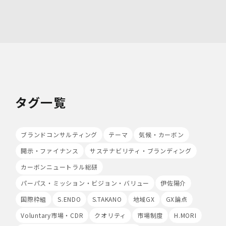
当社は、最適なサービスの提供と利便性の向上を目的とし
て、Cookieの使用並びに利用者様のIPアドレス、アクセ
ス回数、ご利用ブラウザ及びOSその他利用端末等の情報
の収集を行うことがあります。また、広告の効果測定のた
め、第三者の運営するツールから当社サイトを訪れる前に
クリックされている広告の情報(クリック日や広告掲載サ
イト等)を取得し、ご提供いただいた個人情報と照合する
場合があります。
Cookieの使用は任意ですが、受け入れを拒否した場合
は、当社サービス等のご利用ができない場合があります。
タグ一覧
このほか当社では、広告・マーケティング活動のため、第
三者配信事業者が提供するサービスを利用することがあり
ます。
ブランドコンサルティング
テーマ
気候・カーボン
8.Google Analyticsの利用
開示・ファイナンス
サステナビリティ・ブランディング
当社は、サービス向上のためにGoogle LLC（以下
「Google社」といいます。）の提供するGoogle
カーボンニュートラル総研
Analyticsを利用することがあります。Google
パーパス・ミッション・ビジョン・バリュー
伊佐陽介
Analyticsを利用しますと、Google社又は当社の設定す
るCookieをもとにして、Google社が利用者様によるサ
国際枠組
S.ENDO
S.TAKANO
地域GX
GX論点
イト訪問履歴を収集、記録、分析します。当社は、
Voluntary市場・CDR
クオリティ
市場制度
H.MORI
Google社からその分析結果を受け取り、利用者様の利用
状況等を把握します。Google Analyticsにより収集、記