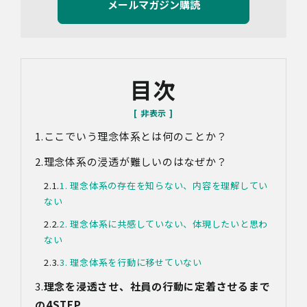
り定義された「個人情報」をいい、以下同様とします。）
の利用目的は以下のとおりです。個人情報の提供は任意で
すが、必要な情報をご提供いただけない場合、適切な対応
ができないことがあります。
なお、当社との通話及びWebミーティングの内容は、ご要
目次
望・お問い合わせ内容・ご意見等の正確な把握、今後の
サービス向上等のために、録音・録画させていただく場合
があります。
ここでいう理念体系とは何のことか？
対象情報
・お問い合わせ時に取得する個人情報
理念体系の浸透が難しいのはなぜか？
利用目的
1. 理念体系の存在を知らない、内容を理解してい
・各種お問い合わせに対応するため
ない
・お問い合わせ対応の品質向上及びお問い合わせ内容等の
正確な把握のため
2. 理念体系に共感していない、体現したいと思わ
・取得した情報を解析又は分析して、当社サービス「環境
ない
価値創出支援」「環境価値売買」「脱炭素コンサルティン
グ」「ブランドコンサルティング」の改善・開発を行うた
3. 理念体系を行動に移せていない
め
理念を浸透させ、社員の行動に定着させるまで
・統計資料の作成のため
の4STEP