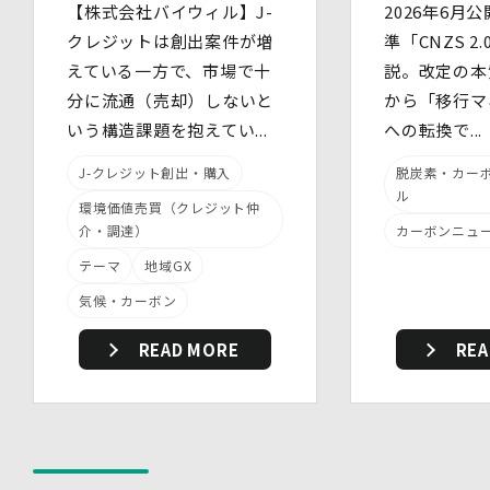
【株式会社バイウィル】J-
2026年6月公
員に定期的な研修を実施しています。
クレジットは創出案件が増
・ 個人データについての秘密保持に関する事項を就業規
準「CNZS 2
則に規定しています。
えている一方で、市場で十
説。改定の本
(3)物理的安全管理措置
分に流通（売却）しないと
から「移行マ
・個人データを取扱う区域において、従業員の入退室管理
及び持ち込む機器等の制限を行うとともに、権限を有しな
いう構造課題を抱えてい...
への転換で...
い者による個人データの閲覧を防止する措置を講じていま
す。
J-クレジット創出・購入
脱炭素・カー
・個人データを取り扱う機器、電子媒体及び書類等の盗難
ル
環境価値売買（クレジット仲
又は紛失等を防止するための措置を講じています。
介・調達）
カーボンニュ
・事務所内外の移動を含め、個人情報を取り扱う機器、電
子媒体及び書類等を持ち運ぶ場合、容易に個人情報が判明
テーマ
地域GX
しないよう措置を実施いたします。
気候・カーボン
(4)技術的安全管理措置
・アクセス制御を実施して、担当者及び取扱う個人情報
データベース等の範囲を限定しています。
READ MORE
REA
・個人データを取り扱う情報システムについて、外部から
の不正アクセス又は不正ソフトウェアから保護する仕組み
を導入しています。
7.本人が容易に認識できない方法による個人情報の取り扱
い