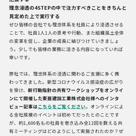
理念浸透の4STEPの中で注力すべきことをきちんと
見定めた上で実行する
ぜひ皆様の会社でも理念体系を社員により浸透させる
ことで、社員
1
人
1
人の思考や行動、また組織風土全体
の変革を促し、企業の成長に結びつけていきましょ
う。少しでも皆様の業務に活きる内容になっていれば
幸いです。
弊社では、理念体系の浸透に関わるご支援に多く携
わってきました。新型コロナウイルス感染症の広がり
を受け、
新行動指針の共有ワークショップをオンライ
ンにて開催した東亜建設工業株式会社様へのインタ
ビュー記事は
こちらをご覧ください
。オンラインによ
る全社規模のイベントは初めてだったとのことです
が、約1,600名もの社員を巻き込み全12回を数える共
有ミーティングはどのようにして実施されたのか？ぜ