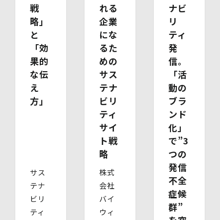
い。
戦
れる
ナビ
・ 本人確認書類の写し（運転免許証、パスポート、健康
略」
企業
リ
保険証、住民票、年金手帳等）
・ 代理人であることを確認する書類
と
にな
ティ
【代理人様が未成年者の法定代理人の場合】
「効
るた
発
・ 代理人様ご本人の本人確認書類の写し
果的
めの
信。
・ いずれかの写し（戸籍謄本、住民票（続柄の記載され
たもの）、その他法定代理権の確認ができる公的書類）
な伝
サス
「活
【代理人様が成年被後見人の法定代理人の場合】
え
テナ
動の
・ 代理人様ご本人の本人確認書類の写し
方」
ビリ
ブラ
・ いずれかの写し（成年被後見人であることを証明する
登記事項証明書、その他法定代理権の確認ができる公的書
ティ
ンド
類）
サイ
化」
【委任による代理人様の場合】
ト戦
で”3
・ 委任状
・ ご本人の印鑑証明書（3ヶ月以内に発行されたもの）
略
つの
・ 委任を受けたご本人の本人確認書類の写し
発信
(3)開示等のご請求の手数料及び徴収方法
サス
株式
不全
1回のお求めにつき1,000円（紙面でのご請求の場合は、
テナ
会社
お送りいただく請求書等に郵便為替を同封していただきま
症候
ビリ
バイ
す。その他の方法でご請求いただく場合は、ご請求時にご
群”
相談させていただきます。）
ティ
ウィ
を突
(4)開示等の請求及びお問い合わせ窓口