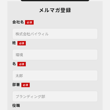
メルマガ登録
会社名
姓
名
部署
役職