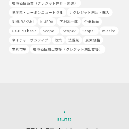
環境価値売買（クレジット仲介・調達）
録、分析された利用者様の情報には、特定の個人を識別す
る情報は一切含まれません。また、それらの情報は、
脱炭素・カーボンニュートラル
J-クレジット創出・購入
Google社により同社のプライバシーポリシーに基づいて
N.MURAKAMI
N.UEDA
下村雄一郎
企業動向
管理されます。
GX-BPO basic
Scope1
Scope2
Scope3
m-saito
9.第三者配信事業者の広告配信について
ネイチャーポジティブ
政策
法規制
炭素価格
Google、Meta（Facebook）、X（Twitter）を含む第
三者配信事業者（以下「第三者配信事業者」といいま
炭素市場
環境価値創出支援（クレジット創出支援）
す。）により、インターネット上のさまざまなサイトに当
社の広告が掲載されています。
第三者配信事業者は、Cookie等の識別情報を使用して、
当社のウェブサイトへの訪問・行動履歴情報に基づいて広
告を配信します。また、当社が保有する個人情報と第三者
配信事業者が保有する個人情報について、本人が特定され
ないデータに不可逆変換した上で第三者配信事業者におい
て照合を行い、その結果に基づいて広告を配信することが
あります。第三者配信事業者が、これらの情報を広告配信
以外の目的で利用することはありません。
10.保有個人データの開示等
RELATED
当社の保有個人データについて、利用目的の通知・開示・
内容の訂正・追加又は削除・利用の停止・消去、第三者へ