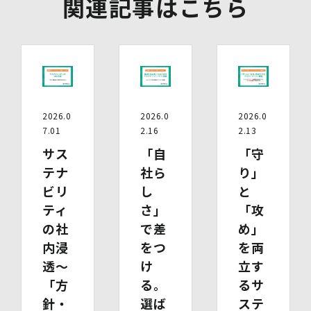
関連記事はこちら
の提供の停止及び第三者提供記録の開示（以下「開示等」
といいます。）をご希望の場合は、本人又はその代理人か
らのお申し出であることを確認した上で対応いたします。
もし、ご希望の全部又は一部に応じられない場合はその理
由をご説明いたします。
また、当該お申し出によって取得した個人情報は、お申し
出に関する連絡・事務手続に必要な範囲でのみ利用しま
す。
2026.0
2026.0
2026.0
7.01
2.16
2.13
(1)開示等の求めのお申し出先
当社は、開示等の依頼を受け、当該依頼が個人情報保護法
サス
「自
「守
に定める要件を満たす場合には、当社の定める手続に従っ
テナ
社ら
り」
て速やかに対応します。
ビリ
し
と
開示等のお求めについては、以下のお問い合わせ窓口まで
お申し出ください。
ティ
さ」
「攻
(2)開示等の求めに関するお手続
の社
で差
め」
お申し出受付け後、当社「保有個人情報に関する開示等の
内浸
をつ
を両
請求書」を送付いたします。 ご記入いただいた「請求
書」と「本人確認書類のコピー」、代理人によるお求めの
透～
け
立す
場合は「代理人であることを確認する書類」を送付してく
「方
る。
るサ
ださい。また、各資料に含まれる本籍地情報は都道府県ま
でとし、それ以降の情報は黒塗り等の処理をしてくださ
針・
選ば
ステ