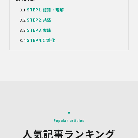
4.第三者への提供
STEP1.
認知・理解
当社は、イベントやセミナーにて取得した個人情報につ
き、以下の内容に従って第三者提供を行うことがありま
STEP2.
共感
す。なお、本人の同意がある場合及び法令の定めによる場
合を除いて、以下の内容以外で当社が取り扱う個人情報を
STEP3.
実践
第三者に提供することはありません。
STEP4.
定着化
(1)提供先
イベント・セミナーの共催事業者
(2)提供される個人情報の内容
会社名・所属団体等の名称、所属名、役職名等の肩書、氏
名、住所、電話番号、メールアドレス、その他イベント・
セミナーを通じて取得した情報
(3)第三者提供の方法
電話、FAX、電子メール、郵送などの一般的な方法
(4)その他
上記の内容によらない個人情報の第三者提供を行う場合に
は、あらかじめ本人に対し個別具体的な内容を提示して同
意を得ます。
Popular articles
5.委託
当社は、上記利用目的の達成に必要な範囲内において、個
人気記事ランキング
人情報の取扱いの全部又は一部を委託する場合がありま