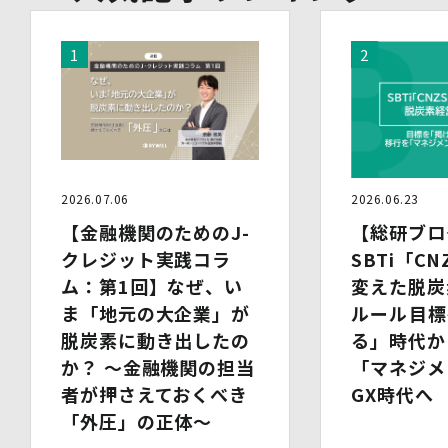
す。個人情報の取扱いを外部に委託する際は、十分な情報
管理水準を確保している委託先を選定するとともに、当該
委託先には必要かつ適切な監督を行います。
6.安全管理措置
当社は、個人情報保護法、個人情報保護方針及び本方針に
従って、個人データ（個人情報保護法第16条第３項により
定義された「個人データ」をいい、以下同様とします。）
を適切に取り扱い、正確かつ最新のものとするよう適切な
処置を講じます。
2026.07.06
2026.06.23
また、個人データの漏えい、滅失又は毀損の防止その他の
個人データの保護のため、個人データを適切かつ安全に管
【金融機関のためのJ-
【総研ブロ
理します。
クレジット実践コラ
SBTi「CN
ム：第1回】なぜ、い
変えた脱炭
当社は、個人情報を適切に取り扱うため、以下の安全管理
措置を実施します。
ま「地元の大企業」が
ルール――目
(1)組織的安全管理措置
脱炭素に動き出したの
る」時代か
・ 個人データの取扱いに関する責任者を定め、報告連絡
か？ 〜金融機関の担当
「マネジメ
体制や取扱方法を管理しています。
・ 個人情報の取扱状況について定期的な点検及び監査を
者が押さえておくべき
GX時代へ
実施しています。
「外圧」の正体〜
(2)人的安全管理措置
・ 個人データの取扱いに関する留意事項について、従業