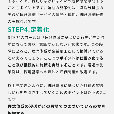
することで、行動しなければという危機感を醸成する
こともポイントです。浸透の施策例は、職場分科会の
実践や理念浸透サーベイの開発・運用、理念浸透研修
の実施などです。
STEP4.
定着化
STEP4のゴールは「理念体系に基づいた行動が当たり
前になっており、意識すらしない」状態です。この段
階に至ると、理念体系が企業風土として根付いている
といえるでしょう。ここでの
ポイントは仕組み化する
こと及び継続的に施策を実践すること
です。浸透の施
策例は、採用基準への反映と評価制度の改定です。
以上見てきたように、理念体系に基づいた社員の望ま
しい行動を引き出していくためのポイントは以下の2点
です。
理念体系の浸透がどの段階でつまづいているのかを
把握する