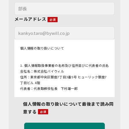
メールアドレス
個人情報の取り扱いについて
1. 個人情報取扱事業者の名称及び住所並びに代表者の氏名
会社名：株式会社バイウィル
住所：東京都中央区銀座7丁目3番5号 ヒューリック銀座7
丁目ビル 4階
代表者：代表取締役社長 下村雄一郎
2.個人情報保護管理者
個人情報の取り扱いについて最後まで読み同
管理者名：管理部長
意する
連絡先：info@bywill.co.jp
3.利用目的
当社で取り扱う個人情報（個人情報保護法第2条第1項によ