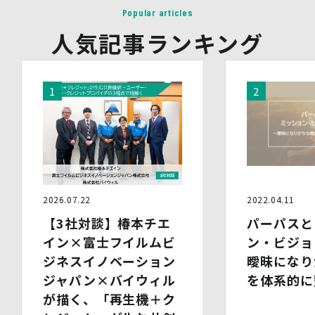
Popular articles
イベント・セミナーの共催事業者
(2)提供される個人情報の内容
人気記事ランキング
会社名・所属団体等の名称、所属名、役職名等の肩書、氏
名、住所、電話番号、メールアドレス、その他イベント・
セミナーを通じて取得した情報
(3)第三者提供の方法
電話、FAX、電子メール、郵送などの一般的な方法
(4)その他
上記の内容によらない個人情報の第三者提供を行う場合に
は、あらかじめ本人に対し個別具体的な内容を提示して同
意を得ます。
5.委託
当社は、上記利用目的の達成に必要な範囲内において、個
2026.07.22
2022.04.11
人情報の取扱いの全部又は一部を委託する場合がありま
【3社対談】椿本チエ
パーパスと
す。個人情報の取扱いを外部に委託する際は、十分な情報
管理水準を確保している委託先を選定するとともに、当該
イン×富士フイルムビ
ン・ビジョ
委託先には必要かつ適切な監督を行います。
ジネスイノベーション
曖昧になり
ジャパン×バイウィル
を体系的に
6.安全管理措置
当社は、個人情報保護法、個人情報保護方針及び本方針に
が描く、「再生機＋ク
従って、個人データ（個人情報保護法第16条第３項により