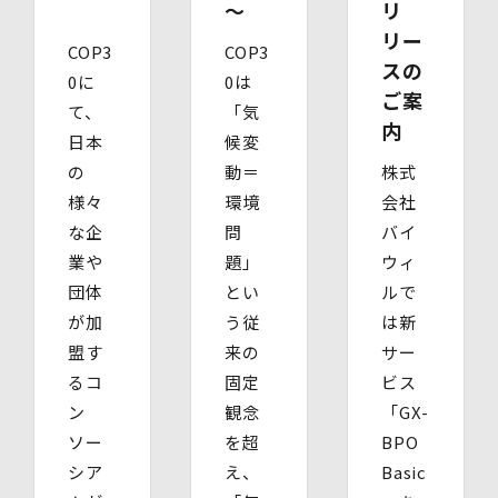
～
リ
たもの）、その他法定代理権の確認ができる公的書類）
【代理人様が成年被後見人の法定代理人の場合】
リー
COP3
COP3
・ 代理人様ご本人の本人確認書類の写し
スの
・ いずれかの写し（成年被後見人であることを証明する
0に
0は
ご案
登記事項証明書、その他法定代理権の確認ができる公的書
て、
「気
類）
内
日本
候変
【委任による代理人様の場合】
・ 委任状
の
動＝
株式
・ ご本人の印鑑証明書（3ヶ月以内に発行されたもの）
様々
環境
会社
・ 委任を受けたご本人の本人確認書類の写し
な企
問
バイ
(3)開示等のご請求の手数料及び徴収方法
1回のお求めにつき1,000円（紙面でのご請求の場合は、
業や
題」
ウィ
お送りいただく請求書等に郵便為替を同封していただきま
団体
とい
ルで
す。その他の方法でご請求いただく場合は、ご請求時にご
が加
う従
は新
相談させていただきます。）
(4)開示等の請求及びお問い合わせ窓口
盟す
来の
サー
個人情報保護管理者
るコ
固定
ビス
株式会社バイウィル 管理部長
ン
観念
「GX-
・住所：東京都中央区銀座7丁目3番5号 ヒューリック銀座
7丁目ビル 4階
ソー
を超
BPO
・連絡先：info@bywill.co.jp
シア
え、
Basic