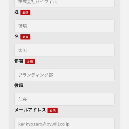
姓
名
部署
役職
メールアドレス