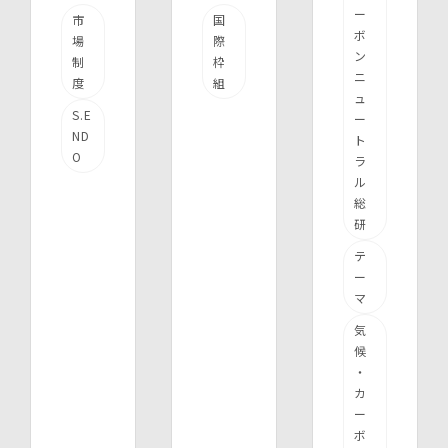
ー
市
国
ボ
場
際
ン
制
枠
ニ
度
組
ュ
S.E
ー
ND
ト
O
ラ
ル
総
研
テ
ー
マ
気
候
・
カ
ー
ボ