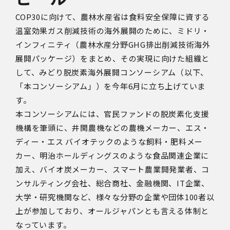
COP30
に向けて、農林水産省は食料安全保障に資する
温室効果ガス削減技術の海外展開のために、ミドリ・
インフィニティ（農林水産分野
GHG
排出削減技術海外
展開パッケージ）をまとめ、その実現に向けた組織と
して、みどり脱炭素海外展開コンソーシアム（以下、
「本コンソーシアム」）を今年
6
月に立ち上げていま
す。
本コンソーシアムには、官民ファンドの脱炭素化支援
機構を筆頭に、井関農機などの農機メーカー、エス・
ディー・エス バイオテックのような飼料・肥料メー
カー、明治ホールディングスのような食品関連企業に
加え、バイオ炭メーカー、スマート農業開発業者、コ
ンサルティング会社、総合商社、金融機関、
IT
企業、
大学・研究機関など、様々な分野の企業や団体
100
者以
上が参加しており、オールジャパンとも言える体制と
なっています。