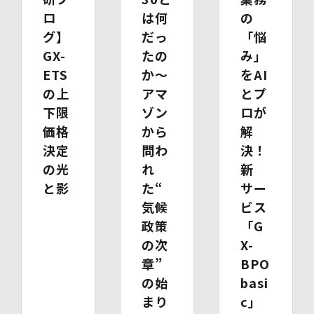
す。
ロ
は何
の
グ】
だっ
「悩
(1)開示等の求めのお申し出先
GX-
たの
み」
当社は、開示等の依頼を受け、当該依頼が個人情報保護法
に定める要件を満たす場合には、当社の定める手続に従っ
ETS
か～
をAI
て速やかに対応します。
の上
アマ
とプ
開示等のお求めについては、以下のお問い合わせ窓口まで
下限
ゾン
ロが
お申し出ください。
(2)開示等の求めに関するお手続
価格
から
解
お申し出受付け後、当社「保有個人情報に関する開示等の
決定
問わ
決！
請求書」を送付いたします。 ご記入いただいた「請求
の光
れ
新
書」と「本人確認書類のコピー」、代理人によるお求めの
場合は「代理人であることを確認する書類」を送付してく
と影
た“
サー
ださい。また、各資料に含まれる本籍地情報は都道府県ま
気候
ビス
でとし、それ以降の情報は黒塗り等の処理をしてくださ
政策
「G
い。
・ 本人確認書類の写し（運転免許証、パスポート、健康
の次
X-
保険証、住民票、年金手帳等）
章”
BPO
・ 代理人であることを確認する書類
の始
basi
【代理人様が未成年者の法定代理人の場合】
・ 代理人様ご本人の本人確認書類の写し
まり
c」
・ いずれかの写し（戸籍謄本、住民票（続柄の記載され