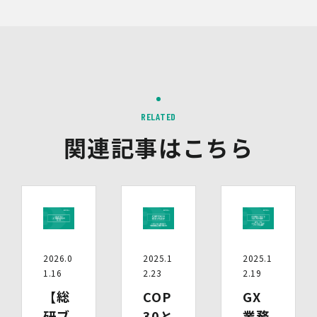
Google、Meta（Facebook）、X（Twitter）を含む第
三者配信事業者（以下「第三者配信事業者」といいま
す。）により、インターネット上のさまざまなサイトに当
社の広告が掲載されています。
第三者配信事業者は、Cookie等の識別情報を使用して、
当社のウェブサイトへの訪問・行動履歴情報に基づいて広
告を配信します。また、当社が保有する個人情報と第三者
配信事業者が保有する個人情報について、本人が特定され
RELATED
ないデータに不可逆変換した上で第三者配信事業者におい
て照合を行い、その結果に基づいて広告を配信することが
関連記事はこちら
あります。第三者配信事業者が、これらの情報を広告配信
以外の目的で利用することはありません。
10.保有個人データの開示等
当社の保有個人データについて、利用目的の通知・開示・
内容の訂正・追加又は削除・利用の停止・消去、第三者へ
の提供の停止及び第三者提供記録の開示（以下「開示等」
といいます。）をご希望の場合は、本人又はその代理人か
2026.0
2025.1
2025.1
らのお申し出であることを確認した上で対応いたします。
1.16
2.23
2.19
もし、ご希望の全部又は一部に応じられない場合はその理
由をご説明いたします。
【総
COP
GX
また、当該お申し出によって取得した個人情報は、お申し
研ブ
30と
業務
出に関する連絡・事務手続に必要な範囲でのみ利用しま