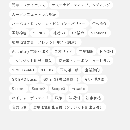
場合があります。
開示・ファイナンス
サステナビリティ・ブランディング
Cookieの使用は任意ですが、受け入れを拒否した場合
カーボンニュートラル総研
は、当社サービス等のご利用ができない場合があります。
このほか当社では、広告・マーケティング活動のため、第
パーパス・ミッション・ビジョン・バリュー
伊佐陽介
三者配信事業者が提供するサービスを利用することがあり
国際枠組
S.ENDO
地域GX
GX論点
S.TAKANO
ます。
環境価値売買（クレジット仲介・調達）
8.Google Analyticsの利用
当社は、サービス向上のためにGoogle LLC（以下
Voluntary市場・CDR
クオリティ
市場制度
H.MORI
「Google社」といいます。）の提供するGoogle
J-クレジット創出・購入
脱炭素・カーボンニュートラル
Analyticsを利用することがあります。Google
Analyticsを利用しますと、Google社又は当社の設定す
N.MURAKAMI
N.UEDA
下村雄一郎
企業動向
るCookieをもとにして、Google社が利用者様によるサ
GX-BPO basic
GX-ETS (排出量取引)
GX・脱炭素
イト訪問履歴を収集、記録、分析します。当社は、
Google社からその分析結果を受け取り、利用者様の利用
Scope1
Scope2
Scope3
m-saito
状況等を把握します。Google Analyticsにより収集、記
録、分析された利用者様の情報には、特定の個人を識別す
ネイチャーポジティブ
政策
法規制
炭素価格
る情報は一切含まれません。また、それらの情報は、
炭素市場
環境価値創出支援（クレジット創出支援）
Google社により同社のプライバシーポリシーに基づいて
管理されます。
9.第三者配信事業者の広告配信について