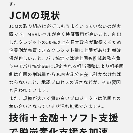
す。
JCMの現状
JCM
の取り組みは必ずしもうまくいっていないのが実
情です。
MRV
レベルが高く検証費用が高いこと、創出
したクレジットの
50
％以上を日本政府が取得するため
企業側が売買できるクレジット量に上限があり利益確
保が難しいこと、パリ協定では途上国も削減義務を負
う中でパリ協定
6
条に規定される相当調整により相手国
側は自国の削減量から
JCM
実施分を差し引かなければ
ならないこと、承認プロセスの遅さなどが、その要因
と言われています。
また、規模が大きく質の良いプロジェクトは他国との
奪い合いとなっている状況も無視できません。
技術＋金融＋ソフト支援
で脱炭素化支援を加速