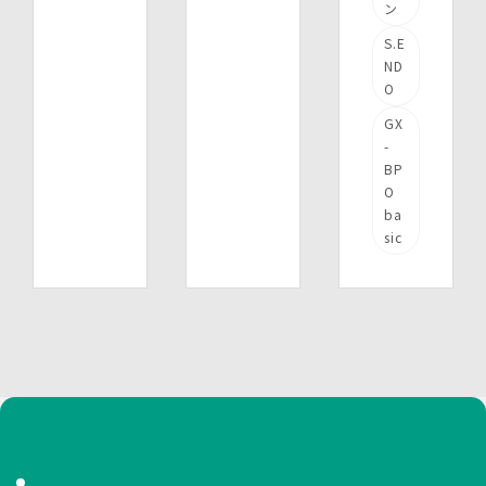
ン
S.E
ND
O
GX
-
BP
O
ba
sic