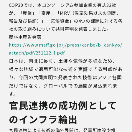
COP30
では、本コンソーシアム参加企業の有志
32
社
が、「農業」「畜産」「
MRV
（温室効果ガスの測定、
報告及び検証）」「気候資金」の
4
つの課題に対する各
社の取り組みについて共同声明を発表しました。
農林水産省発表：
https://www.maff.go.jp/j/press/kanbo/b_kankyo/
attach/pdf/251112-1.pdf
日本は、南北に長く、土壌や気候が多様なため、
様々な地域で適用可能な技術を実証できる利点があ
り、今回の共同声明で発表された技術はアジア各国
だけではなく、グローバルでの展開が見込まれま
す。
官民連携の成功例として
のインフラ輸出
官民連携による技術の海外展開は、発電所建設や橋