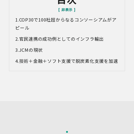
サービス向上等のために、録音・録画させていただく場合
があります。
COP30で100社超からなるコンソーシアムがア
対象情報
・お問い合わせ時に取得する個人情報
ピール
利用目的
官民連携の成功例としてのインフラ輸出
・各種お問い合わせに対応するため
JCMの現状
・お問い合わせ対応の品質向上及びお問い合わせ内容等の
正確な把握のため
技術＋金融＋ソフト支援で脱炭素化支援を加速
・取得した情報を解析又は分析して、当社サービス「環境
価値創出支援」「環境価値売買」「脱炭素コンサルティン
グ」「ブランドコンサルティング」の改善・開発を行うた
め
・統計資料の作成のため
4.第三者への提供
当社は、イベントやセミナーにて取得した個人情報につ
き、以下の内容に従って第三者提供を行うことがありま
す。なお、本人の同意がある場合及び法令の定めによる場
合を除いて、以下の内容以外で当社が取り扱う個人情報を
第三者に提供することはありません。
(1)提供先