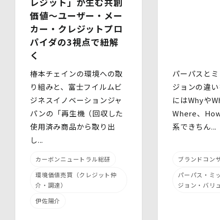
レジット」が生む共創
定義された「個人データ」をいい、以下同様とします。）
価値～ユーザー・メー
を適切に取り扱い、正確かつ最新のものとするよう適切な
処置を講じます。
カー・クレジットプロ
また、個人データの漏えい、滅失又は毀損の防止その他の
パイダの3視点で紐解
個人データの保護のため、個人データを適切かつ安全に管
く
理します。
椿本チェインの環境への取
パーパスとミ
当社は、個人情報を適切に取り扱うため、以下の安全管理
措置を実施します。
り組みと、富士フイルムビ
ジョンの違い
(1)組織的安全管理措置
ジネスイノベーションジャ
にはWhyやWh
・ 個人データの取扱いに関する責任者を定め、報告連絡
パンの「再生機（回収した
Where、H
体制や取扱方法を管理しています。
・ 個人情報の取扱状況について定期的な点検及び監査を
使用済み商品から取り出
系できちん...
実施しています。
し...
(2)人的安全管理措置
・ 個人データの取扱いに関する留意事項について、従業
カーボンニュートラル総研
ブランドコン
員に定期的な研修を実施しています。
・ 個人データについての秘密保持に関する事項を就業規
環境価値売買（クレジット仲
パーパス・ミ
則に規定しています。
介・調達）
ジョン・バリ
(3)物理的安全管理措置
伊佐陽介
・個人データを取扱う区域において、従業員の入退室管理
及び持ち込む機器等の制限を行うとともに、権限を有しな