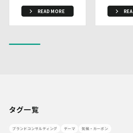
い者による個人データの閲覧を防止する措置を講じていま
す。
READ MORE
REA
・個人データを取り扱う機器、電子媒体及び書類等の盗難
又は紛失等を防止するための措置を講じています。
・事務所内外の移動を含め、個人情報を取り扱う機器、電
子媒体及び書類等を持ち運ぶ場合、容易に個人情報が判明
しないよう措置を実施いたします。
(4)技術的安全管理措置
・アクセス制御を実施して、担当者及び取扱う個人情報
データベース等の範囲を限定しています。
・個人データを取り扱う情報システムについて、外部から
の不正アクセス又は不正ソフトウェアから保護する仕組み
を導入しています。
7.本人が容易に認識できない方法による個人情報の取り扱
い
当社は、最適なサービスの提供と利便性の向上を目的とし
て、Cookieの使用並びに利用者様のIPアドレス、アクセ
タグ一覧
ス回数、ご利用ブラウザ及びOSその他利用端末等の情報
の収集を行うことがあります。また、広告の効果測定のた
め、第三者の運営するツールから当社サイトを訪れる前に
クリックされている広告の情報(クリック日や広告掲載サ
ブランドコンサルティング
テーマ
気候・カーボン
イト等)を取得し、ご提供いただいた個人情報と照合する