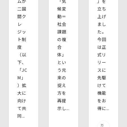
ムが
「気
」を
【個人情報を与えることの任意性及び当該情報を与えな
かった場合に生じる結果】
二国
候変
立ち
個⼈情報を取得する項⽬は、全てご本⼈によってご提供い
間ク
動＝
上げ
ただくものです。
レ
社会
まし
ただし、必要な項⽬をいただけない場合、利⽤⽬的に記載
の諸⼿続⼜は処理に⽀障が⽣じる可能性があります。
ジッ
課題
た。
ト制
の複
今回
度
合
は正
（以
体」
式リ
下、
とい
リー
「JC
う元
スに
M」
来の
先駆
）拡
捉え
けて
大に
方を
機能
向け
再提
をお
て共
示し...
得に...
同...
カ