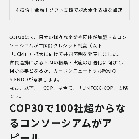
技術＋金融＋ソフト支援で脱炭素化支援を加速
COP30
にて、日本の様々な企業や団体が加盟するコン
ソーシアムが二国間クレジット制度（以下、
「
JCM
」）拡大に向けて共同声明を発表しました。
官民連携による
JCM
の構築・実施の加速化に向けて、
何が必要となるか、カーボンニュートラル総研の
S.ENDO
が考察します。
なお、以下、「
COP
」は全て、「
UNFCCC-COP
」の略
です。
COP30で100社超からな
るコンソーシアムがア
ピール