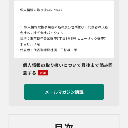
個人情報の取り扱いについて
1. 個人情報取扱事業者の名称及び住所並びに代表者の氏名
会社名：株式会社バイウィル
住所：東京都中央区銀座7丁目3番5号 ヒューリック銀座7
丁目ビル 4階
代表者：代表取締役社長 下村雄一郎
2.個人情報保護管理者
個人情報の取り扱いについて最後まで読み同
管理者名：管理部長
意する
連絡先：info@bywill.co.jp
3.利用目的
当社で取り扱う個人情報（個人情報保護法第2条第1項によ
り定義された「個人情報」をいい、以下同様とします。）
の利用目的は以下のとおりです。個人情報の提供は任意で
すが、必要な情報をご提供いただけない場合、適切な対応
ができないことがあります。
なお、当社との通話及びWebミーティングの内容は、ご要
目次
望・お問い合わせ内容・ご意見等の正確な把握、今後の