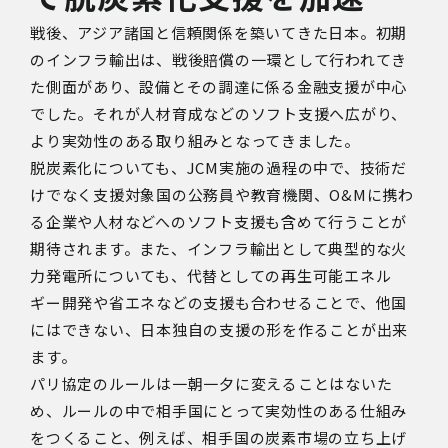
戦後、アジア諸国と信頼関係を築いてきた日本。初期
のインフラ輸出は、戦後賠償の一環として行われてき
た側面があり、設備とその調達に係る金融支援が中心
でした。それが人材育成などのソフト支援へ広がり、
より実効性のある取り組みとなってきました。
脱炭素化についても、
JCM
実施の過程の中で、技術だ
けでなく支援対象国の公務員や教育機関、
O&M
に携わ
る企業や人材などへのソフト支援も含めて行うことが
期待されます。また、インフラ輸出として典型的な火
力発電所についても、代替としての再生可能エネル
ギー開発や省エネなどの支援も合わせることで、他国
にはできない、日本独自の支援の形を作ることが出来
ます。
パリ協定のルールは一朝一夕に変えることはないた
め、ルールの中で相手国にとって実効性のある仕組み
をつくること、例えば、相手国の炭素市場の立ち上げ