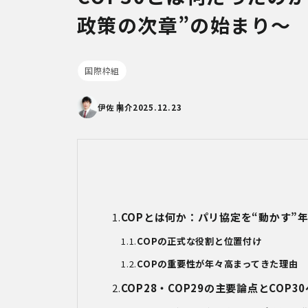
政策の次章”の始まり～
国際枠組
伊佐 陽介
2025.12.23
COPとは何か：パリ協定を
“
動かす
”
COPの正式な役割と位置付け
COPの重要性が年々高まってきた理由
COP28・
COP29
の主要論点と
COP30