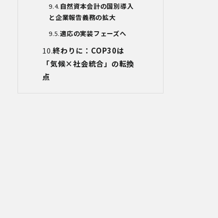
自然資本会計の国別導入
取り扱う機器、電子媒体及び書類等を持
と企業報告義務の拡大
ち運ぶ場合、容易に個人情報が判明しな
いよう措置を実施いたします。
適応の実装フェーズへ
(4)技術的安全管理措置
・アクセス制御を実施して、担当者及び
終わりに：
COP30
は
取扱う個人情報データベース等の範囲を
「気候
×
社会統合」の転換
限定しています。
点
・個人データを取り扱う情報システムに
ついて、外部からの不正アクセス又は不
正ソフトウェアから保護する仕組みを導
入しています。
7.本人が容易に認識できない方法による
個人情報の取り扱い
当社は、最適なサービスの提供と利便性
の向上を目的として、Cookieの使用並び
に利用者様のIPアドレス、アクセス回
数、ご利用ブラウザ及びOSその他利用端
末等の情報の収集を行うことがありま
す。また、広告の効果測定のため、第三
者の運営するツールから当社サイトを訪
れる前にクリックされている広告の情報