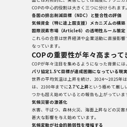
COP
の中心的役割は大きく三つに分けられます
各国の排出削減目標（
NDC
）と整合性の評価
気候資金（特に途上国支援）メカニズムの構築
国際炭素市場（
Article6
）の透明性ルール策定
これらの合意は世界経済や企業活動に直接影響
なっています。
COPの重要性が年々高まって
COP
が年々注目を集めるようになった背景には
パリ協定
1.5℃
目標が達成困難になっている現
世界の平均気温は上昇を続け、
2024
〜
2025
年
は、
2100
年までに
2.7℃
上昇
という極めて厳し
つかも超え始めているとの報告も上がっていま
気候災害の激甚化
水害、干ばつ、森林火災、海面上昇などの災害
甚大な影響を与え始めています。
気候変動が社会的脆弱性を増幅する