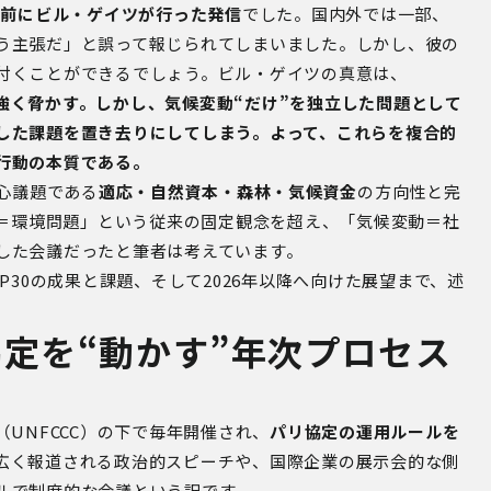
直前にビル・ゲイツが行った発信
でした。国内外では一部、
う主張だ」と誤って報じられてしまいました。しかし、彼の
付くことができるでしょう。ビル・ゲイツの真意は、
強く脅かす。しかし、気候変動
“
だけ
”
を独立した問題として
した課題を置き去りにしてしまう。よって、これらを複合的
行動の本質である。
心議題である
適応・自然資本・森林・気候資金
の方向性と完
＝環境問題」という従来の固定観念を超え、「気候変動＝社
した会議だったと筆者は考えています。
P30
の成果と課題、そして
2026
年以降へ向けた展望まで、述
協定を
“
動かす
”
年次プロセス
（
UNFCCC
）の下で毎年開催され、
パリ協定の運用ルールを
広く報道される政治的スピーチや、国際企業の展示会的な側
ルで制度的な会議という訳です。