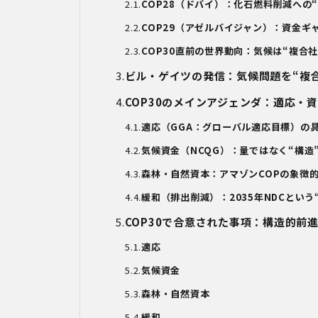
COP28（ドバイ）：化石燃料削減への
COP29（アゼルバイジャン）：資金ギ
COP30直前の世界動向：気候は
“
複合
ビル・ゲイツの発信：気候問題を
“
複
COP30
のメインアジェンダ：適応・
適応（
GGA
：グローバル適応目標）の
気候資金（
NCQG
）：量ではなく
“
構造
森林・自然資本：アマゾン
COP
の象徴
緩和（排出削減）：
2035
年
NDC
という
COP30
で合意された事項：構造的前
適応
気候資金
森林・自然資本
緩和