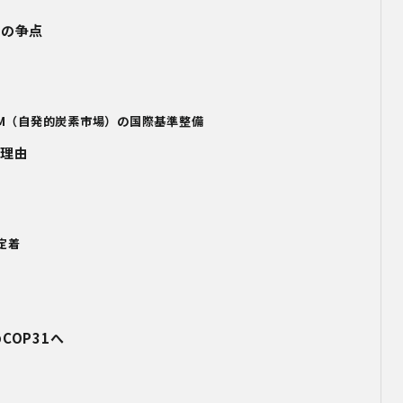
次の争点
M
（自発的炭素市場）の国際基準整備
き理由
定着
の
COP31
へ