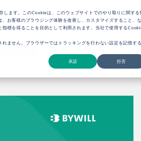
存します。このCookieは、このウェブサイトでのやり取りに関する
は、お客様のブラウジング体験を改善し、カスタマイズすること、
指標を得ることを目的として利用されます。当社で使用するCooki
ービス紹介
事例紹介
新着情報
セミナー
お役立ち情報
会社概要
されません。ブラウザーではトラッキングを行わない設定を記憶す
ダウンロード
お問い合わせ
承諾
拒否
は何だったのか～アマゾンから問われた“気候政策の次章”の始まり～