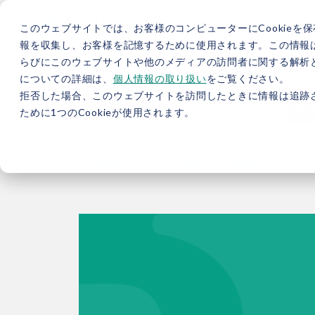
このウェブサイトでは、お客様のコンピューターにCookieを保
報を収集し、お客様を記憶するために使用されます。この情報
らびにこのウェブサイトや他のメディアの訪問者に関する解析と
5分で分かるバイウィル
カーボンニュートラル総研
サ
についての詳細は、
個人情報の取り扱い
をご覧ください。
拒否した場合、このウェブサイトを訪問したときに情報は追跡
JP
/
EN
採用情報
資料
ために1つのCookieが使用されます。
TOP
お役立ち情報
ブログ
COP30と