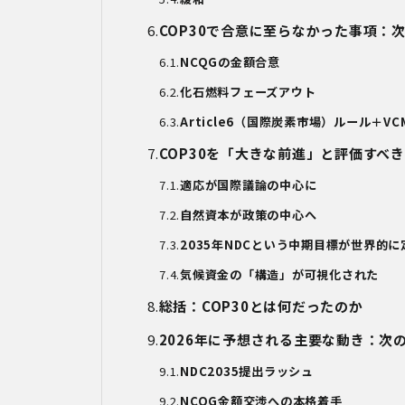
COP30
で合意に至らなかった事項：
NCQG
の金額合意
化石燃料フェーズアウト
Article6
（国際炭素市場）ルール＋
VC
COP30を「大きな前進」と評価すべ
適応が国際議論の中心に
自然資本が政策の中心へ
2035
年
NDC
という中期目標が世界的に
気候資金の「構造」が可視化された
総括：
COP30
とは何だったのか
2026
年に予想される主要な動き：次
NDC2035
提出ラッシュ
NCQG
金額交渉への本格着手