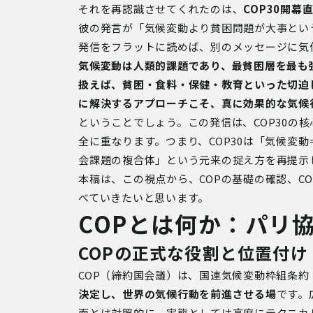
それを再認識させてくれたのは、
COP30
開幕
彼の発言が「気候変動より貧困問題が大事とい
発信をフラットに読めば、別のメッセージに気
気候変動は人類的課題であり、最貧困層を最も
扱えば、貧困・食料・保健・教育といった切迫
に解決するアプローチこそ、真に効果的な気候
ということでしょう。この発信は、
COP30
の核
全に重なります。つまり、
COP30
は「気候変動
会課題の複合体」という元来の捉え方を再提示
本稿は、この視点から、
COP
の基礎の確認、
CO
べていきたいと思います。
COPとは何か：パリ
COPの正式な役割と位置付け
COP
（締約国会議）は、国連気候変動枠組条約
決定し、世界の気候行動を前進させる場
です。
面とは対照的に、実態としては高度にテクニカ