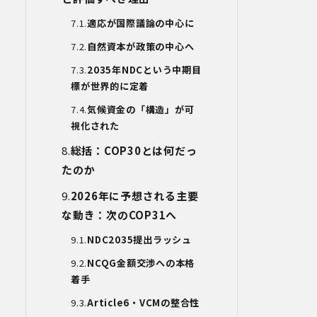
め、以下の安全管理措置を実施します。
(1)組織的安全管理措置
適応が国際議論の中心に
・ 個人データの取扱いに関する責任者を
自然資本が政策の中心へ
定め、報告連絡体制や取扱方法を管理し
ています。
2035
年
NDC
という中期目
・ 個人情報の取扱状況について定期的な
標が世界的に定着
点検及び監査を実施しています。
(2)人的安全管理措置
気候資金の「構造」が可
・ 個人データの取扱いに関する留意事項
視化された
について、従業員に定期的な研修を実施
しています。
総括：
COP30
とは何だっ
・ 個人データについての秘密保持に関す
たのか
る事項を就業規則に規定しています。
(3)物理的安全管理措置
2026
年に予想される主要
・個人データを取扱う区域において、従
な動き：次の
COP31
へ
業員の入退室管理及び持ち込む機器等の
制限を行うとともに、権限を有しない者
NDC2035
提出ラッシュ
による個人データの閲覧を防止する措置
を講じています。
NCQG
金額交渉への本格
・個人データを取り扱う機器、電子媒体
着手
及び書類等の盗難又は紛失等を防止する
ための措置を講じています。
Article6
・
VCM
の整合性
・事務所内外の移動を含め、個人情報を