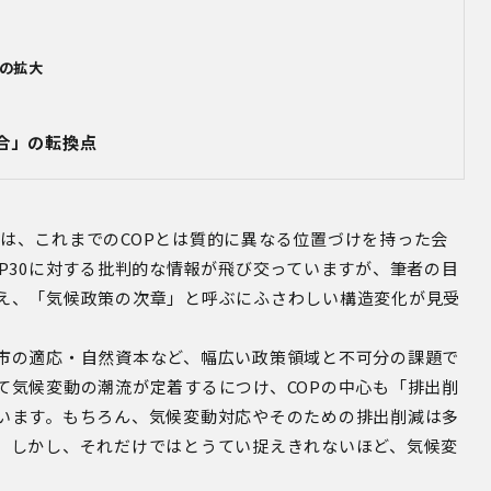
の拡大
合」の転換点
は、これまでの
COP
とは質的に異なる位置づけを持った会
P30
に対する批判的な情報が飛び交っていますが、筆者の目
え、「気候政策の次章」と呼ぶにふさわしい構造変化が見受
市の適応・自然資本など、幅広い政策領域と不可分の課題で
て気候変動の潮流が定着するにつけ、
COP
の中心も「排出削
います。もちろん、気候変動対応やそのための排出削減は多
。しかし、それだけではとうてい捉えきれないほど、気候変