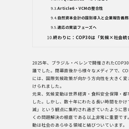
Article6
・
VCM
の整合性
自然資本会計の国別導入と企業報告義務
適応の実装フェーズへ
終わりに：
COP30
は「気候
×
社会統
2025
年、ブラジル・ベレンで開催された
COP30
議でした。閉幕直後から様々なメディアで、
CO
には、国際気候政策が向かう方向性を大きく変
けられました。
元来、気候変動は世界経済・食料安全保障・都
した。しかし、数十年にわたる長い時間をかけ
減」という観点に集約され過ぎていたように思
くの問題解決の根底である以上非常に重要です
動は社会のあらゆる領域と結びついています。