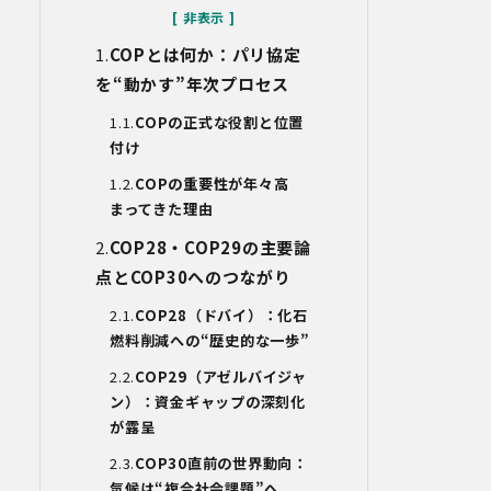
なお、当社との通話及びWebミーティン
グの内容は、ご要望・お問い合わせ内
COPとは何か：パリ協定
容・ご意見等の正確な把握、今後のサー
ビス向上等のために、録音・録画させて
を
“
動かす
”
年次プロセス
いただく場合があります。
COPの正式な役割と位置
対象情報
付け
・お問い合わせ時に取得する個人情報
COPの重要性が年々高
まってきた理由
利用目的
・各種お問い合わせに対応するため
COP28・
COP29
の主要論
・お問い合わせ対応の品質向上及びお問
い合わせ内容等の正確な把握のため
点と
COP30
へのつながり
・取得した情報を解析又は分析して、当
COP28（ドバイ）：化石
社サービス「環境価値創出支援」「環境
燃料削減への
“
歴史的な一歩
”
価値売買」「脱炭素コンサルティング」
「ブランドコンサルティング」の改善・
COP29（アゼルバイジャ
開発を行うため
ン）：資金ギャップの深刻化
・統計資料の作成のため
が露呈
4.第三者への提供
COP30直前の世界動向：
当社は、イベントやセミナーにて取得し
気候は
“
複合社会課題
”
へ