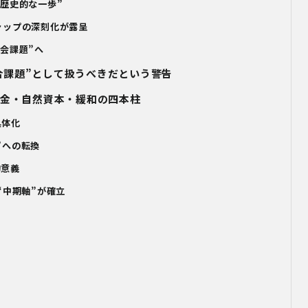
“
歴史的な一歩
”
ャップの深刻化が露呈
社会課題
”
へ
合課題
”
として扱うべきだという警告
資金・自然資本・緩和の四本柱
具体化
”
への転換
的意義
“
中期軸
”
が確立
進