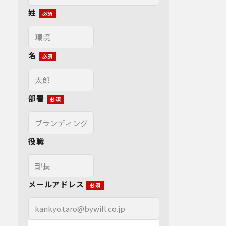
姓
名
部署
役職
メールアドレス