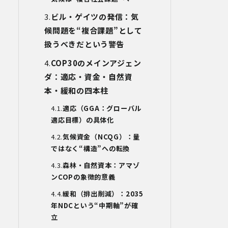
た個人情報につき、以下の内容に従って
第三者提供を行うことがあります。な
ビル・ゲイツの発信：気
お、本人の同意がある場合及び法令の定
候問題を
“
複合課題
”
として
めによる場合を除いて、以下の内容以外
で当社が取り扱う個人情報を第三者に提
扱うべきだという警告
供することはありません。
COP30
のメインアジェン
(1)提供先
イベント・セミナーの共催事業者
ダ：適応・資金・自然資
(2)提供される個人情報の内容
本・緩和の四本柱
会社名・所属団体等の名称、所属名、役
職名等の肩書、氏名、住所、電話番号、
適応（
GGA
：グローバル
メールアドレス、その他イベント・セミ
適応目標）の具体化
ナーを通じて取得した情報
(3)第三者提供の方法
気候資金（
NCQG
）：量
電話、FAX、電子メール、郵送などの一般
ではなく
“
構造
”
への転換
的な方法
(4)その他
森林・自然資本：アマゾ
上記の内容によらない個人情報の第三者
ン
COP
の象徴的意義
提供を行う場合には、あらかじめ本人に
緩和（排出削減）：
2035
対し個別具体的な内容を提示して同意を
得ます。
年
NDC
という
“
中期軸
”
が確
立
5.委託