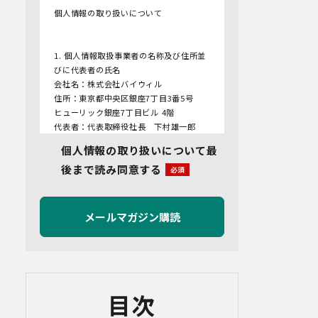
個人情報の取り扱いについて
1. 個人情報取扱事業者の名称及び住所並
びに代表者の氏名
会社名：株式会社バイウィル
住所：東京都中央区銀座7丁目3番5号
ヒューリック銀座7丁目ビル 4階
代表者：代表取締役社長 下村雄一郎
個人情報の取り扱いについて最
2.個人情報保護管理者
後まで読み同意する
管理者名：管理部長
連絡先：info@bywill.co.jp
3.利用目的
当社で取り扱う個人情報（個人情報保護
法第2条第1項により定義された「個人情
報」をいい、以下同様とします。）の利
用目的は以下のとおりです。個人情報の
提供は任意ですが、必要な情報をご提供
目次
いただけない場合、適切な対応ができな
いことがあります。