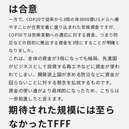
は合意
一方で、
COP29
で従来から
3
倍の年
3000
億
US
ドルへ増
やすことが合意文書に盛り込まれた気候資金ですが、
COP30
では気候変動への適応に対する資金、つまり防
災などの目的に拠出する資金を
3
倍にすることが明確と
なりました。
これは、全体の資金が
3
倍になっても結局、先進国
がビジネスとして投資する再エネなどに資金が使わ
れてしまい、開発途上国が求める防災などに資金が
回らないことに対する懸念を払拭するものです。
資金の使い道がより具体的になったため、こちらは
一歩前進したと言えます。
期待された規模には至ら
なかった
TFFF