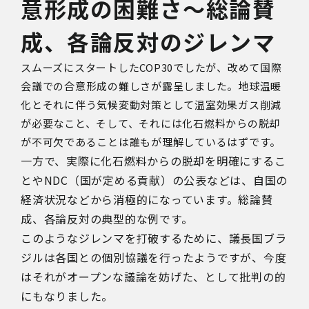
意形成の困難さ～総論賛
成、各論反対のジレンマ
スムーズにスタートした
COP30
でしたが、改めて国際
会議での合意形成の難しさが露呈しました。地球温暖
化とそれに伴う気候変動対策として温室効果ガス削減
が必要なこと、そして、それには化石燃料からの脱却
が不可欠であることは誰もが理解しているはずです。
一方で、実際に化石燃料からの脱却を明確にするこ
とや
NDC
（国が定める貢献）の公表などは、自国の
経済状況などから消極的になっています。総論賛
成、各論反対の典型的な例です。
このようなジレンマを打破するために、議長国ブラ
ジルは各国との個別協議を行ったようですが、今度
はそれがオープンな議論を妨げた、として批判の的
にもなりました。