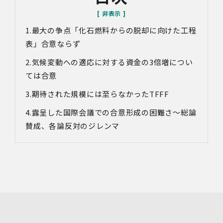
サービス向上等のために、録音・録画させていただく場合
があります。
最大の争点「化石燃料からの脱却に向けた工程
対象情報
・お問い合わせ時に取得する個人情報
表」合意ならず
利用目的
気候変動への適応に対する資金の
3
倍増につい
・各種お問い合わせに対応するため
ては合意
・お問い合わせ対応の品質向上及びお問い合わせ内容等の
正確な把握のため
期待された規模には至らなかった
TFFF
・取得した情報を解析又は分析して、当社サービス「環境
価値創出支援」「環境価値売買」「脱炭素コンサルティン
露呈した国際会議での合意形成の困難さ～総論
グ」「ブランドコンサルティング」の改善・開発を行うた
賛成、各論反対のジレンマ
め
・統計資料の作成のため
4.第三者への提供
当社は、イベントやセミナーにて取得した個人情報につ
き、以下の内容に従って第三者提供を行うことがありま
す。なお、本人の同意がある場合及び法令の定めによる場
合を除いて、以下の内容以外で当社が取り扱う個人情報を
第三者に提供することはありません。
(1)提供先