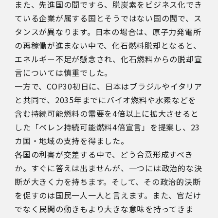
また、先進国の間ですら、脱炭素をビジネス化でき
ている企業が属する国とそうではない国の間で、ス
タンスが異なります。日本の場合は、原子力発電所
の再稼働が進まない中で、化石燃料脱却となると、
エネルギー不足が懸念され、化石燃料からの脱却宣
言については慎重でした。
一方で、
COP30
初日に、日本はブラジルやイタリア
と共同で、
2035
年までにバイオ燃料や水素などを
含む持続可能燃料の需要を
4
倍以上に拡大させると
した「ベレン持続可能燃料
4
倍宣言」を提案し、
23
カ国・地域の支持を得ました。
各国の利害が交差する中で、どう合意形成すべき
か。すぐに答えは出ませんが、一つには政治的な決
断が大きく力を持ちます。そして、その政治的決断
を促すのは国民一人一人と言えます。また、官だけ
でなく民間の動きもより大きな意味を持ってきま