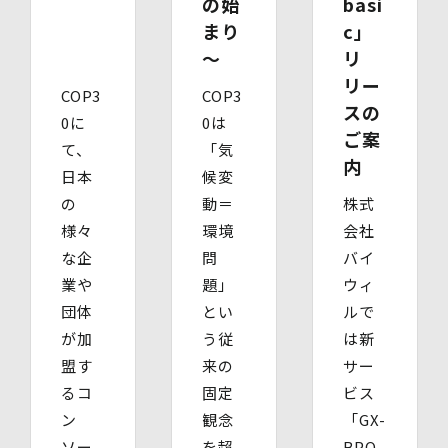
の始
basi
たもの）、その他法定代理権の確認ができる公的書類）
【代理人様が成年被後見人の法定代理人の場合】
まり
c」
・ 代理人様ご本人の本人確認書類の写し
～
リ
・ いずれかの写し（成年被後見人であることを証明する
リー
登記事項証明書、その他法定代理権の確認ができる公的書
COP3
COP3
類）
スの
0に
0は
【委任による代理人様の場合】
ご案
・ 委任状
て、
「気
内
・ ご本人の印鑑証明書（3ヶ月以内に発行されたもの）
日本
候変
・ 委任を受けたご本人の本人確認書類の写し
の
動＝
株式
(3)開示等のご請求の手数料及び徴収方法
1回のお求めにつき1,000円（紙面でのご請求の場合は、
様々
環境
会社
お送りいただく請求書等に郵便為替を同封していただきま
な企
問
バイ
す。その他の方法でご請求いただく場合は、ご請求時にご
業や
題」
ウィ
相談させていただきます。）
(4)開示等の請求及びお問い合わせ窓口
団体
とい
ルで
個人情報保護管理者
が加
う従
は新
株式会社バイウィル 管理部長
盟す
来の
サー
・住所：東京都中央区銀座7丁目3番5号 ヒューリック銀座
7丁目ビル 4階
るコ
固定
ビス
・連絡先：info@bywill.co.jp
ン
観念
「GX-
ソー
を超
BPO
【個人情報を与えることの任意性及び当該情報を与えな