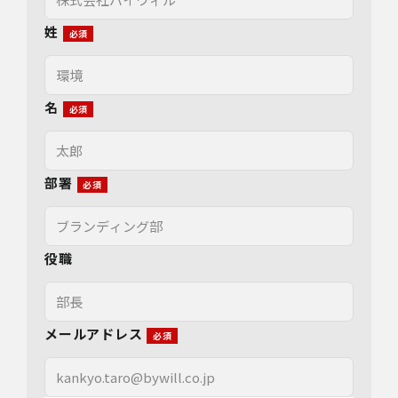
姓
名
部署
役職
メールアドレス