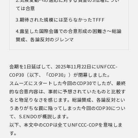
ては合意
期待された規模には至らなかった
TFFF
露呈した国際会議での合意形成の困難さ～総論
賛成、各論反対のジレンマ
会期を
1
日延ばして、
2025
年
11
月
22
日に
UNFCCC-
COP30
（以下、「
COP30
」）が閉幕しました。
スムーズにスタートした今回の
COP30
でしたが、最終
的な合意内容は、事前に予想されていたものと比較す
ると物足りなさを感じます。総論賛成、各論反対とい
うありがちな罠に陥ってしまった今回の
COP30
につい
て、
S.ENDO
が概説します。
以下、本文中の
COP
は全て
UNFCCC-COP
を意味しま
す。