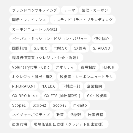
場合があります。
Cookieの使用は任意ですが、受け入れを拒否した場合
ブランドコンサルティング
テーマ
気候・カーボン
は、当社サービス等のご利用ができない場合があります。
開示・ファイナンス
サステナビリティ・ブランディング
このほか当社では、広告・マーケティング活動のため、第
三者配信事業者が提供するサービスを利用することがあり
カーボンニュートラル総研
ます。
パーパス・ミッション・ビジョン・バリュー
伊佐陽介
8.Google Analyticsの利用
国際枠組
S.ENDO
地域GX
GX論点
S.TAKANO
当社は、サービス向上のためにGoogle LLC（以下
「Google社」といいます。）の提供するGoogle
環境価値売買（クレジット仲介・調達）
Analyticsを利用することがあります。Google
Voluntary市場・CDR
クオリティ
市場制度
H.MORI
Analyticsを利用しますと、Google社又は当社の設定す
るCookieをもとにして、Google社が利用者様によるサ
J-クレジット創出・購入
脱炭素・カーボンニュートラル
イト訪問履歴を収集、記録、分析します。当社は、
N.MURAKAMI
Google社からその分析結果を受け取り、利用者様の利用
N.UEDA
下村雄一郎
企業動向
状況等を把握します。Google Analyticsにより収集、記
GX-BPO basic
GX-ETS (排出量取引)
GX・脱炭素
録、分析された利用者様の情報には、特定の個人を識別す
る情報は一切含まれません。また、それらの情報は、
Scope1
Scope2
Scope3
m-saito
Google社により同社のプライバシーポリシーに基づいて
ネイチャーポジティブ
政策
法規制
炭素価格
管理されます。
炭素市場
環境価値創出支援（クレジット創出支援）
9.第三者配信事業者の広告配信について