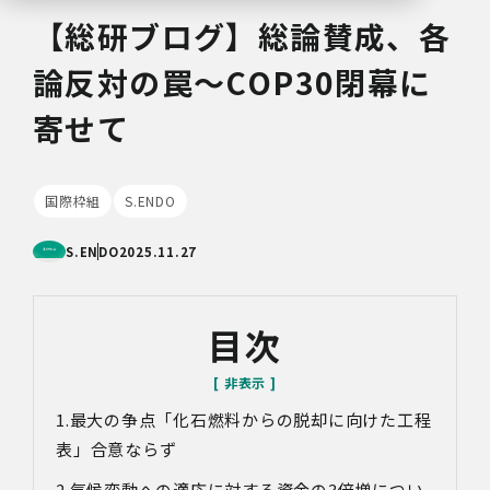
【総研ブログ】総論賛成、各
論反対の罠～COP30閉幕に
寄せて
国際枠組
S.ENDO
S.ENDO
2025.11.27
目次
最大の争点「化石燃料からの脱却に向けた工程
表」合意ならず
気候変動への適応に対する資金の
3
倍増につい