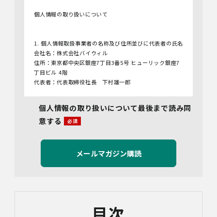
個人情報の取り扱いについて
1. 個人情報取扱事業者の名称及び住所並びに代表者の氏名
会社名：株式会社バイウィル
住所：東京都中央区銀座7丁目3番5号 ヒューリック銀座7
丁目ビル 4階
代表者：代表取締役社長 下村雄一郎
2.個人情報保護管理者
個人情報の取り扱いについて最後まで読み同
管理者名：管理部長
意する
連絡先：info@bywill.co.jp
3.利用目的
当社で取り扱う個人情報（個人情報保護法第2条第1項によ
り定義された「個人情報」をいい、以下同様とします。）
の利用目的は以下のとおりです。個人情報の提供は任意で
すが、必要な情報をご提供いただけない場合、適切な対応
ができないことがあります。
なお、当社との通話及びWebミーティングの内容は、ご要
目次
望・お問い合わせ内容・ご意見等の正確な把握、今後の