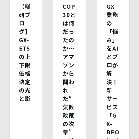
す。
【総
COP
GX
研ブ
30と
業務
(1)開示等の求めのお申し出先
ロ
は何
の
当社は、開示等の依頼を受け、当該依頼が個人情報保護法
に定める要件を満たす場合には、当社の定める手続に従っ
グ】
だっ
「悩
て速やかに対応します。
GX-
たの
み」
開示等のお求めについては、以下のお問い合わせ窓口まで
ETS
か～
をAI
お申し出ください。
(2)開示等の求めに関するお手続
の上
アマ
とプ
お申し出受付け後、当社「保有個人情報に関する開示等の
下限
ゾン
ロが
請求書」を送付いたします。 ご記入いただいた「請求
価格
から
解
書」と「本人確認書類のコピー」、代理人によるお求めの
場合は「代理人であることを確認する書類」を送付してく
決定
問わ
決！
ださい。また、各資料に含まれる本籍地情報は都道府県ま
の光
れ
新
でとし、それ以降の情報は黒塗り等の処理をしてくださ
と影
た“
サー
い。
・ 本人確認書類の写し（運転免許証、パスポート、健康
気候
ビス
保険証、住民票、年金手帳等）
政策
「G
・ 代理人であることを確認する書類
の次
X-
【代理人様が未成年者の法定代理人の場合】
・ 代理人様ご本人の本人確認書類の写し
章”
BPO
・ いずれかの写し（戸籍謄本、住民票（続柄の記載され