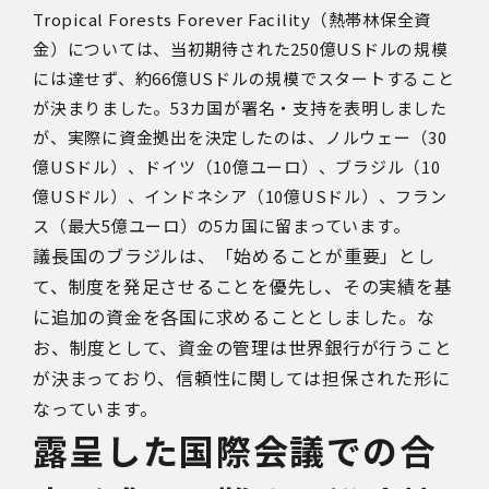
Tropical Forests Forever Facility
（熱帯林保全資
金）については、当初期待された
250
億
US
ドルの規模
には達せず、約
66
億
US
ドルの規模でスタートすること
が決まりました。
53
カ国が署名・支持を表明しました
が、実際に資金拠出を決定したのは、ノルウェー（
30
億
US
ドル）、ドイツ（
10
億ユーロ）、ブラジル（
10
億
US
ドル）、インドネシア（
10
億
US
ドル）、フラン
ス（最大
5
億ユーロ）の
5
カ国に留まっています。
議長国のブラジルは、「始めることが重要」とし
て、制度を発足させることを優先し、その実績を基
に追加の資金を各国に求めることとしました。な
お、制度として、資金の管理は世界銀行が行うこと
が決まっており、信頼性に関しては担保された形に
なっています。
露呈した国際会議での合