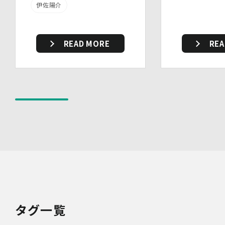
伊佐陽介
す。
・個人データを取り扱う機器、電子媒体及び書類等の盗難
又は紛失等を防止するための措置を講じています。
・事務所内外の移動を含め、個人情報を取り扱う機器、電
READ MORE
REA
子媒体及び書類等を持ち運ぶ場合、容易に個人情報が判明
しないよう措置を実施いたします。
(4)技術的安全管理措置
・アクセス制御を実施して、担当者及び取扱う個人情報
データベース等の範囲を限定しています。
・個人データを取り扱う情報システムについて、外部から
の不正アクセス又は不正ソフトウェアから保護する仕組み
を導入しています。
7.本人が容易に認識できない方法による個人情報の取り扱
い
当社は、最適なサービスの提供と利便性の向上を目的とし
て、Cookieの使用並びに利用者様のIPアドレス、アクセ
ス回数、ご利用ブラウザ及びOSその他利用端末等の情報
の収集を行うことがあります。また、広告の効果測定のた
め、第三者の運営するツールから当社サイトを訪れる前に
タグ一覧
クリックされている広告の情報(クリック日や広告掲載サ
イト等)を取得し、ご提供いただいた個人情報と照合する