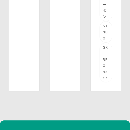
ー
ボ
ン
S.E
ND
O
GX
-
BP
O
ba
sic