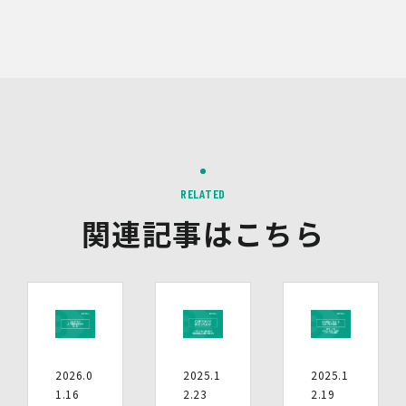
Google、Meta（Facebook）、X（Twitter）を含む第
三者配信事業者（以下「第三者配信事業者」といいま
す。）により、インターネット上のさまざまなサイトに当
社の広告が掲載されています。
第三者配信事業者は、Cookie等の識別情報を使用して、
当社のウェブサイトへの訪問・行動履歴情報に基づいて広
告を配信します。また、当社が保有する個人情報と第三者
配信事業者が保有する個人情報について、本人が特定され
ないデータに不可逆変換した上で第三者配信事業者におい
て照合を行い、その結果に基づいて広告を配信することが
あります。第三者配信事業者が、これらの情報を広告配信
RELATED
以外の目的で利用することはありません。
関連記事はこちら
10.保有個人データの開示等
当社の保有個人データについて、利用目的の通知・開示・
内容の訂正・追加又は削除・利用の停止・消去、第三者へ
の提供の停止及び第三者提供記録の開示（以下「開示等」
といいます。）をご希望の場合は、本人又はその代理人か
らのお申し出であることを確認した上で対応いたします。
もし、ご希望の全部又は一部に応じられない場合はその理
由をご説明いたします。
2026.0
2025.1
2025.1
また、当該お申し出によって取得した個人情報は、お申し
1.16
2.23
2.19
出に関する連絡・事務手続に必要な範囲でのみ利用しま