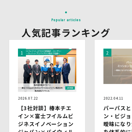
イベント・セミナーの共催事業者
(2)提供される個人情報の内容
会社名・所属団体等の名称、所属名、役職名等の肩書、氏
Popular articles
名、住所、電話番号、メールアドレス、その他イベント・
セミナーを通じて取得した情報
人気記事ランキング
(3)第三者提供の方法
電話、FAX、電子メール、郵送などの一般的な方法
(4)その他
上記の内容によらない個人情報の第三者提供を行う場合に
は、あらかじめ本人に対し個別具体的な内容を提示して同
意を得ます。
5.委託
当社は、上記利用目的の達成に必要な範囲内において、個
人情報の取扱いの全部又は一部を委託する場合がありま
す。個人情報の取扱いを外部に委託する際は、十分な情報
2026.07.22
2022.04.11
管理水準を確保している委託先を選定するとともに、当該
委託先には必要かつ適切な監督を行います。
【3社対談】椿本チエ
パーパスと
イン×富士フイルムビ
ン・ビジョ
6.安全管理措置
当社は、個人情報保護法、個人情報保護方針及び本方針に
ジネスイノベーション
曖昧になり
従って、個人データ（個人情報保護法第16条第３項により
ジャパン×バイウィル
を体系的に