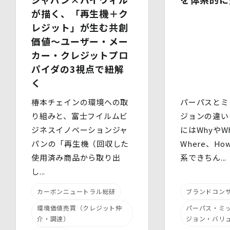
定義された「個人データ」をいい、以下同様とします。）
が描く、「再生機＋ク
を適切に取り扱い、正確かつ最新のものとするよう適切な
処置を講じます。
レジット」が生む共創
また、個人データの漏えい、滅失又は毀損の防止その他の
価値～ユーザー・メー
個人データの保護のため、個人データを適切かつ安全に管
カー・クレジットプロ
理します。
パイダの3視点で紐解
当社は、個人情報を適切に取り扱うため、以下の安全管理
く
措置を実施します。
(1)組織的安全管理措置
椿本チェインの環境への取
パーパスとミ
・ 個人データの取扱いに関する責任者を定め、報告連絡
り組みと、富士フイルムビ
ジョンの違い
体制や取扱方法を管理しています。
・ 個人情報の取扱状況について定期的な点検及び監査を
ジネスイノベーションジャ
にはWhyやWh
実施しています。
パンの「再生機（回収した
Where、H
(2)人的安全管理措置
使用済み商品から取り出
系できちん...
・ 個人データの取扱いに関する留意事項について、従業
員に定期的な研修を実施しています。
し...
・ 個人データについての秘密保持に関する事項を就業規
則に規定しています。
カーボンニュートラル総研
ブランドコン
(3)物理的安全管理措置
環境価値売買（クレジット仲
パーパス・ミ
・個人データを取扱う区域において、従業員の入退室管理
及び持ち込む機器等の制限を行うとともに、権限を有しな
介・調達）
ジョン・バリ
い者による個人データの閲覧を防止する措置を講じていま