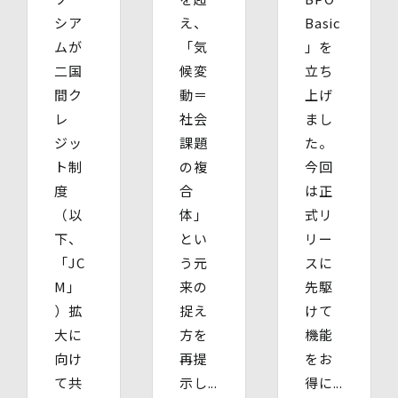
かった場合に生じる結果】
シア
え、
Basic
個⼈情報を取得する項⽬は、全てご本⼈によってご提供い
ムが
「気
」を
ただくものです。
二国
候変
立ち
ただし、必要な項⽬をいただけない場合、利⽤⽬的に記載
の諸⼿続⼜は処理に⽀障が⽣じる可能性があります。
間ク
動＝
上げ
レ
社会
まし
ジッ
課題
た。
ト制
の複
今回
度
合
は正
（以
体」
式リ
下、
とい
リー
「JC
う元
スに
M」
来の
先駆
）拡
捉え
けて
大に
方を
機能
向け
再提
をお
て共
示し...
得に...