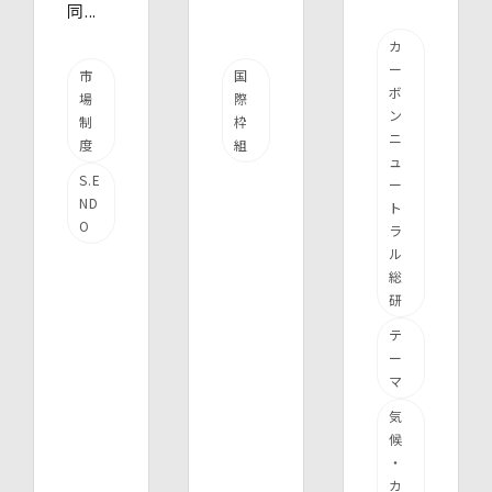
同...
カ
ー
市
国
ボ
場
際
ン
制
枠
ニ
度
組
ュ
S.E
ー
ND
ト
O
ラ
ル
総
研
テ
ー
マ
気
候
・
カ