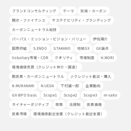
て、Cookieの使用並びに利用者様のIPアドレス、アクセ
ス回数、ご利用ブラウザ及びOSその他利用端末等の情報
ブランドコンサルティング
テーマ
気候・カーボン
の収集を行うことがあります。また、広告の効果測定のた
め、第三者の運営するツールから当社サイトを訪れる前に
開示・ファイナンス
サステナビリティ・ブランディング
クリックされている広告の情報(クリック日や広告掲載サ
カーボンニュートラル総研
イト等)を取得し、ご提供いただいた個人情報と照合する
場合があります。
パーパス・ミッション・ビジョン・バリュー
伊佐陽介
Cookieの使用は任意ですが、受け入れを拒否した場合
は、当社サービス等のご利用ができない場合があります。
国際枠組
S.ENDO
S.TAKANO
地域GX
GX論点
このほか当社では、広告・マーケティング活動のため、第
Voluntary市場・CDR
クオリティ
市場制度
H.MORI
三者配信事業者が提供するサービスを利用することがあり
ます。
環境価値売買（クレジット仲介・調達）
脱炭素・カーボンニュートラル
8.Google Analyticsの利用
J-クレジット創出・購入
当社は、サービス向上のためにGoogle LLC（以下
N.MURAKAMI
N.UEDA
下村雄一郎
企業動向
「Google社」といいます。）の提供するGoogle
Analyticsを利用することがあります。Google
GX-BPO basic
Scope1
Scope2
Scope3
m-saito
Analyticsを利用しますと、Google社又は当社の設定す
ネイチャーポジティブ
政策
法規制
炭素価格
るCookieをもとにして、Google社が利用者様によるサ
イト訪問履歴を収集、記録、分析します。当社は、
炭素市場
環境価値創出支援（クレジット創出支援）
Google社からその分析結果を受け取り、利用者様の利用
状況等を把握します。Google Analyticsにより収集、記
録、分析された利用者様の情報には、特定の個人を識別す