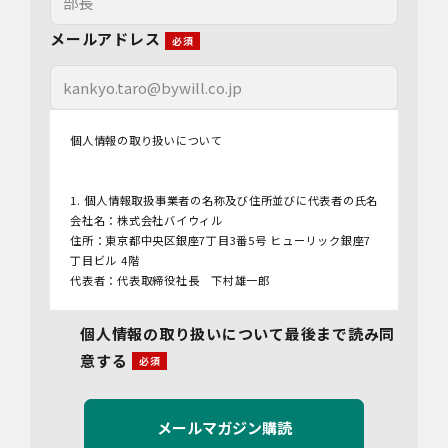
メールアドレス
個人情報の取り扱いについて
1. 個人情報取扱事業者の名称及び住所並びに代表者の氏名
会社名：株式会社バイウィル
住所：東京都中央区銀座7丁目3番5号 ヒューリック銀座7
丁目ビル 4階
代表者：代表取締役社長 下村雄一郎
2.個人情報保護管理者
個人情報の取り扱いについて最後まで読み同
管理者名：管理部長
意する
連絡先：info@bywill.co.jp
3.利用目的
当社で取り扱う個人情報（個人情報保護法第2条第1項によ
り定義された「個人情報」をいい、以下同様とします。）