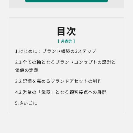
の利用目的は以下のとおりです。個人情報の提供は任意で
すが、必要な情報をご提供いただけない場合、適切な対応
ができないことがあります。
なお、当社との通話及びWebミーティングの内容は、ご要
目次
望・お問い合わせ内容・ご意見等の正確な把握、今後の
サービス向上等のために、録音・録画させていただく場合
があります。
はじめに：
ブランド構築の3ステップ
対象情報
・お問い合わせ時に取得する個人情報
1.全ての軸となるブランドコンセプトの設計と
利用目的
価値の定義
・各種お問い合わせに対応するため
2.記憶を高めるブランドアセットの制作
・お問い合わせ対応の品質向上及びお問い合わせ内容等の
正確な把握のため
3.営業の「武器」となる顧客接点への展開
・取得した情報を解析又は分析して、当社サービス「環境
価値創出支援」「環境価値売買」「脱炭素コンサルティン
さいごに
グ」「ブランドコンサルティング」の改善・開発を行うた
め
・統計資料の作成のため
4.第三者への提供