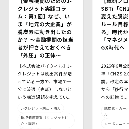
【金融機関のためのJ-
【総研ブロ
委託先には必要かつ適切な監督を行います。
クレジット実践コラ
SBTi「CN
ム：第1回】なぜ、い
変えた脱炭
6.安全管理措置
当社は、個人情報保護法、個人情報保護方針及び本方針に
ま「地元の大企業」が
ルール――目
従って、個人データ（個人情報保護法第16条第３項により
脱炭素に動き出したの
る」時代か
定義された「個人データ」をいい、以下同様とします。）
か？ 〜金融機関の担当
「マネジメ
を適切に取り扱い、正確かつ最新のものとするよう適切な
処置を講じます。
者が押さえておくべき
GX時代へ
また、個人データの漏えい、滅失又は毀損の防止その他の
「外圧」の正体〜
個人データの保護のため、個人データを適切かつ安全に管
理します。
【株式会社バイウィル】J-
2026年6月公
クレジットは創出案件が増
準「CNZS 2
当社は、個人情報を適切に取り扱うため、以下の安全管理
措置を実施します。
えている一方で、市場で十
説。改定の本
(1)組織的安全管理措置
分に流通（売却）しないと
から「移行マ
・ 個人データの取扱いに関する責任者を定め、報告連絡
いう構造課題を抱えてい...
への転換で...
体制や取扱方法を管理しています。
・ 個人情報の取扱状況について定期的な点検及び監査を
J-クレジット創出・購入
脱炭素・カー
実施しています。
(2)人的安全管理措置
ル
環境価値売買（クレジット仲
・ 個人データの取扱いに関する留意事項について、従業
介・調達）
カーボンニュ
員に定期的な研修を実施しています。