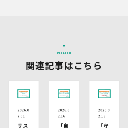
る情報は一切含まれません。また、それらの情報は、
Google社により同社のプライバシーポリシーに基づいて
管理されます。
9.第三者配信事業者の広告配信について
Google、Meta（Facebook）、X（Twitter）を含む第
三者配信事業者（以下「第三者配信事業者」といいま
す。）により、インターネット上のさまざまなサイトに当
社の広告が掲載されています。
RELATED
第三者配信事業者は、Cookie等の識別情報を使用して、
当社のウェブサイトへの訪問・行動履歴情報に基づいて広
関連記事はこちら
告を配信します。また、当社が保有する個人情報と第三者
配信事業者が保有する個人情報について、本人が特定され
ないデータに不可逆変換した上で第三者配信事業者におい
て照合を行い、その結果に基づいて広告を配信することが
あります。第三者配信事業者が、これらの情報を広告配信
以外の目的で利用することはありません。
10.保有個人データの開示等
2026.0
2026.0
2026.0
当社の保有個人データについて、利用目的の通知・開示・
7.01
2.16
2.13
内容の訂正・追加又は削除・利用の停止・消去、第三者へ
の提供の停止及び第三者提供記録の開示（以下「開示等」
サス
「自
「守