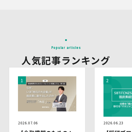
当社は、イベントやセミナーにて取得した個人情報につ
き、以下の内容に従って第三者提供を行うことがありま
す。なお、本人の同意がある場合及び法令の定めによる場
合を除いて、以下の内容以外で当社が取り扱う個人情報を
第三者に提供することはありません。
(1)提供先
イベント・セミナーの共催事業者
(2)提供される個人情報の内容
Popular articles
会社名・所属団体等の名称、所属名、役職名等の肩書、氏
名、住所、電話番号、メールアドレス、その他イベント・
人気記事ランキング
セミナーを通じて取得した情報
(3)第三者提供の方法
電話、FAX、電子メール、郵送などの一般的な方法
(4)その他
上記の内容によらない個人情報の第三者提供を行う場合に
は、あらかじめ本人に対し個別具体的な内容を提示して同
意を得ます。
5.委託
当社は、上記利用目的の達成に必要な範囲内において、個
人情報の取扱いの全部又は一部を委託する場合がありま
2026.07.06
2026.06.23
す。個人情報の取扱いを外部に委託する際は、十分な情報
管理水準を確保している委託先を選定するとともに、当該