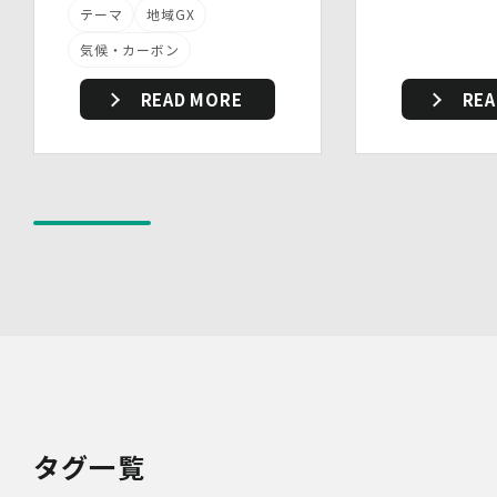
・ 個人データについての秘密保持に関する事項を就業規
テーマ
地域GX
則に規定しています。
気候・カーボン
(3)物理的安全管理措置
・個人データを取扱う区域において、従業員の入退室管理
READ MORE
REA
及び持ち込む機器等の制限を行うとともに、権限を有しな
い者による個人データの閲覧を防止する措置を講じていま
す。
・個人データを取り扱う機器、電子媒体及び書類等の盗難
又は紛失等を防止するための措置を講じています。
・事務所内外の移動を含め、個人情報を取り扱う機器、電
子媒体及び書類等を持ち運ぶ場合、容易に個人情報が判明
しないよう措置を実施いたします。
(4)技術的安全管理措置
・アクセス制御を実施して、担当者及び取扱う個人情報
データベース等の範囲を限定しています。
・個人データを取り扱う情報システムについて、外部から
の不正アクセス又は不正ソフトウェアから保護する仕組み
を導入しています。
7.本人が容易に認識できない方法による個人情報の取り扱
い
タグ一覧
当社は、最適なサービスの提供と利便性の向上を目的とし