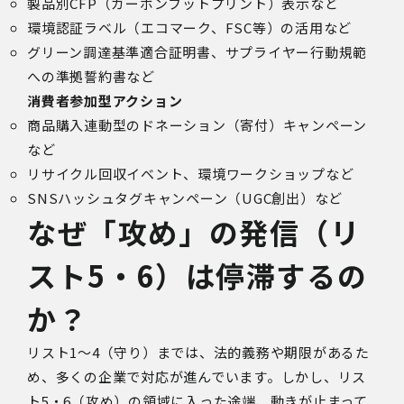
製品別CFP（カーボンフットプリント）表示など
環境認証ラベル（エコマーク、FSC等）の活用など
グリーン調達基準適合証明書、サプライヤー行動規範
への準拠誓約書など
消費者参加型アクション
商品購入連動型のドネーション（寄付）キャンペーン
など
リサイクル回収イベント、環境ワークショップなど
SNSハッシュタグキャンペーン（UGC創出）など
なぜ「攻め」の発信（リ
スト5・6）は停滞するの
か？
リスト1〜4（守り）までは、法的義務や期限があるた
め、多くの企業で対応が進んでいます。しかし、リス
ト5・6（攻め）の領域に入った途端、動きが止まって