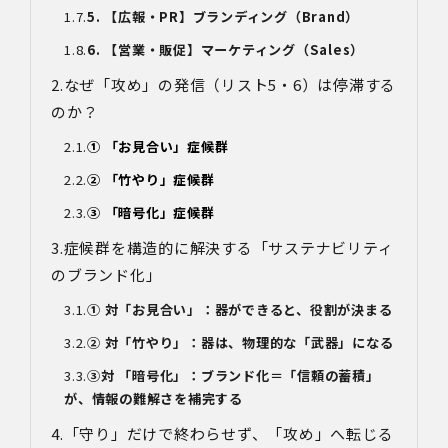
き、以下の内容に従って第三者提供を行うことがありま
5. 【広報・PR】ブランディング（Brand）
す。なお、本人の同意がある場合及び法令の定めによる場
6. 【営業・販促】マーケティング（Sales）
合を除いて、以下の内容以外で当社が取り扱う個人情報を
第三者に提供することはありません。
なぜ「攻め」の発信（リスト5・6）は停滞する
(1)提供先
のか？
イベント・セミナーの共催事業者
(2)提供される個人情報の内容
① 「お見合い」症候群
会社名・所属団体等の名称、所属名、役職名等の肩書、氏
名、住所、電話番号、メールアドレス、その他イベント・
② 「竹やり」症候群
セミナーを通じて取得した情報
(3)第三者提供の方法
③ 「暗号化」症候群
電話、FAX、電子メール、郵送などの一般的な方法
症候群を構造的に解決する「サステナビリティ
(4)その他
上記の内容によらない個人情報の第三者提供を行う場合に
のブランド化」
は、あらかじめ本人に対し個別具体的な内容を提示して同
① 対「お見合い」：器ができると、役割が決まる
意を得ます。
② 対「竹やり」：器は、物理的な「武器」になる
5.委託
当社は、上記利用目的の達成に必要な範囲内において、個
③対 「暗号化」：ブランド化＝「信頼の蓄積」
人情報の取扱いの全部又は一部を委託する場合がありま
が、情報の難解さを補完する
す。個人情報の取扱いを外部に委託する際は、十分な情報
「守り」だけで終わらせず、「攻め」へ転じる
管理水準を確保している委託先を選定するとともに、当該