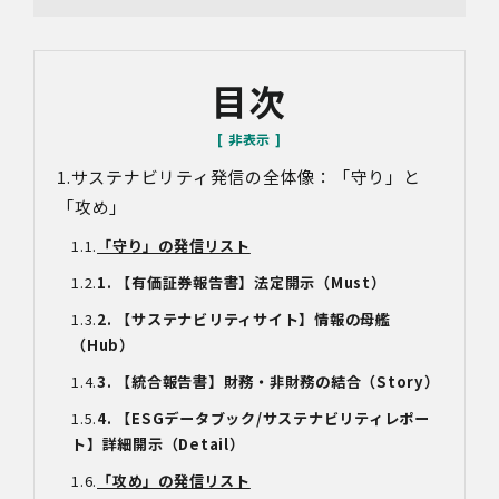
すが、必要な情報をご提供いただけない場合、適切な対応
ができないことがあります。
なお、当社との通話及びWebミーティングの内容は、ご要
目次
望・お問い合わせ内容・ご意見等の正確な把握、今後の
サービス向上等のために、録音・録画させていただく場合
があります。
サステナビリティ発信の全体像：「守り」と
対象情報
・お問い合わせ時に取得する個人情報
「攻め」
利用目的
「守り」の発信リスト
・各種お問い合わせに対応するため
1. 【有価証券報告書】法定開示（Must）
・お問い合わせ対応の品質向上及びお問い合わせ内容等の
正確な把握のため
2. 【サステナビリティサイト】情報の母艦
・取得した情報を解析又は分析して、当社サービス「環境
（Hub）
価値創出支援」「環境価値売買」「脱炭素コンサルティン
グ」「ブランドコンサルティング」の改善・開発を行うた
3. 【統合報告書】財務・非財務の結合（Story）
め
4. 【ESGデータブック/サステナビリティレポー
・統計資料の作成のため
ト】詳細開示（Detail）
4.第三者への提供
「攻め」の発信リスト
当社は、イベントやセミナーにて取得した個人情報につ