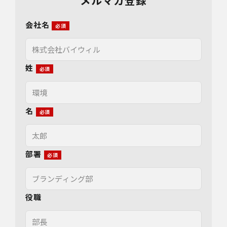
メルマガ登録
会社名
姓
名
部署
役職