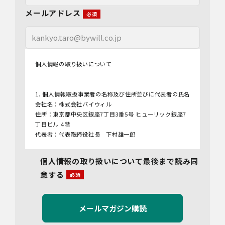
メールアドレス
個人情報の取り扱いについて
1. 個人情報取扱事業者の名称及び住所並びに代表者の氏名
会社名：株式会社バイウィル
住所：東京都中央区銀座7丁目3番5号 ヒューリック銀座7
丁目ビル 4階
代表者：代表取締役社長 下村雄一郎
2.個人情報保護管理者
個人情報の取り扱いについて最後まで読み同
管理者名：管理部長
意する
連絡先：info@bywill.co.jp
3.利用目的
当社で取り扱う個人情報（個人情報保護法第2条第1項によ
り定義された「個人情報」をいい、以下同様とします。）
の利用目的は以下のとおりです。個人情報の提供は任意で