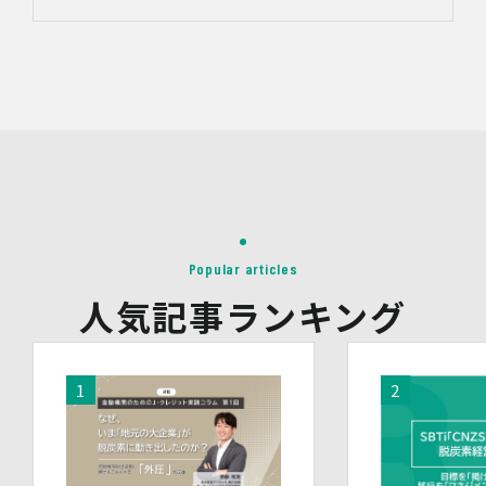
委託先には必要かつ適切な監督を行います。
6.安全管理措置
当社は、個人情報保護法、個人情報保護方針及び本方針に
従って、個人データ（個人情報保護法第16条第３項により
定義された「個人データ」をいい、以下同様とします。）
を適切に取り扱い、正確かつ最新のものとするよう適切な
処置を講じます。
また、個人データの漏えい、滅失又は毀損の防止その他の
個人データの保護のため、個人データを適切かつ安全に管
理します。
当社は、個人情報を適切に取り扱うため、以下の安全管理
Popular articles
措置を実施します。
人気記事ランキング
(1)組織的安全管理措置
・ 個人データの取扱いに関する責任者を定め、報告連絡
体制や取扱方法を管理しています。
・ 個人情報の取扱状況について定期的な点検及び監査を
実施しています。
(2)人的安全管理措置
・ 個人データの取扱いに関する留意事項について、従業
員に定期的な研修を実施しています。
・ 個人データについての秘密保持に関する事項を就業規