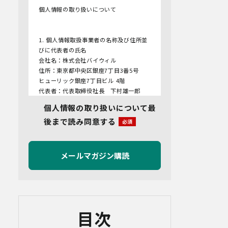
個人情報の取り扱いについて
1. 個人情報取扱事業者の名称及び住所並
びに代表者の氏名
会社名：株式会社バイウィル
住所：東京都中央区銀座7丁目3番5号
ヒューリック銀座7丁目ビル 4階
代表者：代表取締役社長 下村雄一郎
個人情報の取り扱いについて最
2.個人情報保護管理者
後まで読み同意する
管理者名：管理部長
連絡先：info@bywill.co.jp
3.利用目的
当社で取り扱う個人情報（個人情報保護
法第2条第1項により定義された「個人情
報」をいい、以下同様とします。）の利
用目的は以下のとおりです。個人情報の
提供は任意ですが、必要な情報をご提供
目次
いただけない場合、適切な対応ができな
いことがあります。