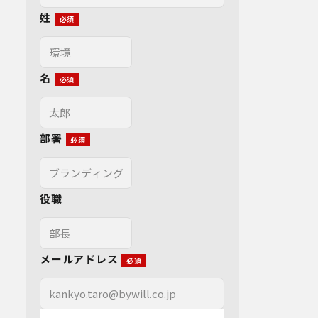
姓
名
部署
役職
メールアドレス