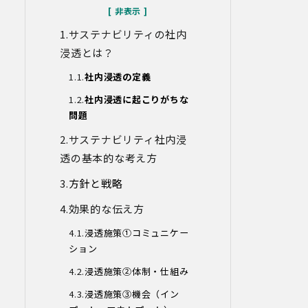
なお、当社との通話及びWebミーティン
グの内容は、ご要望・お問い合わせ内
サステナビリティの社内
容・ご意見等の正確な把握、今後のサー
ビス向上等のために、録音・録画させて
浸透とは？
いただく場合があります。
社内浸透の定義
対象情報
社内浸透に起こりがちな
・お問い合わせ時に取得する個人情報
問題
利用目的
サステナビリティ社内浸
・各種お問い合わせに対応するため
透の基本的な考え方
・お問い合わせ対応の品質向上及びお問
い合わせ内容等の正確な把握のため
方針と戦略
・取得した情報を解析又は分析して、当
社サービス「環境価値創出支援」「環境
効果的な伝え方
価値売買」「脱炭素コンサルティング」
「ブランドコンサルティング」の改善・
浸透施策①コミュニケー
開発を行うため
ション
・統計資料の作成のため
浸透施策②体制・仕組み
4.第三者への提供
浸透施策③機会（イン
当社は、イベントやセミナーにて取得し