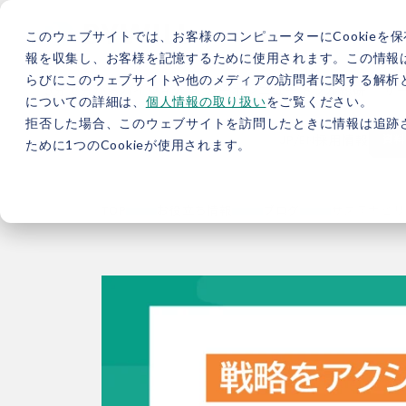
このウェブサイトでは、お客様のコンピューターにCookieを保
報を収集し、お客様を記憶するために使用されます。この情報
らびにこのウェブサイトや他のメディアの訪問者に関する解析と
5分で分かるバイウィル
カーボンニュートラル総研
サ
についての詳細は、
個人情報の取り扱い
をご覧ください。
拒否した場合、このウェブサイトを訪問したときに情報は追跡
JP
/
EN
採用情報
資料
ために1つのCookieが使用されます。
TOP
お役立ち情報
ブログ
サステナビリ