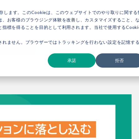
存します。このCookieは、このウェブサイトでのやり取りに関する
は、お客様のブラウジング体験を改善し、カスタマイズすること、
指標を得ることを目的として利用されます。当社で使用するCooki
ービス紹介
事例紹介
新着情報
セミナー
お役立ち情報
会社概要
されません。ブラウザーではトラッキングを行わない設定を記憶す
ダウンロード
お問い合わせ
承諾
拒否
ティの社内浸透～「方針・戦略」と「効果的な伝え方」