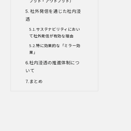
プット・アウトプット）
た個人情報につき、以下の内容に従って
第三者提供を行うことがあります。な
社外発信を通じた社内浸
お、本人の同意がある場合及び法令の定
めによる場合を除いて、以下の内容以外
透
で当社が取り扱う個人情報を第三者に提
サステナビリティにおい
供することはありません。
て社外発信が有効な理由
(1)提供先
イベント・セミナーの共催事業者
特に効果的な「ミラー効
(2)提供される個人情報の内容
果」
会社名・所属団体等の名称、所属名、役
職名等の肩書、氏名、住所、電話番号、
社内浸透の推進体制につ
メールアドレス、その他イベント・セミ
いて
ナーを通じて取得した情報
(3)第三者提供の方法
まとめ
電話、FAX、電子メール、郵送などの一般
的な方法
(4)その他
上記の内容によらない個人情報の第三者
提供を行う場合には、あらかじめ本人に
対し個別具体的な内容を提示して同意を
得ます。
5.委託