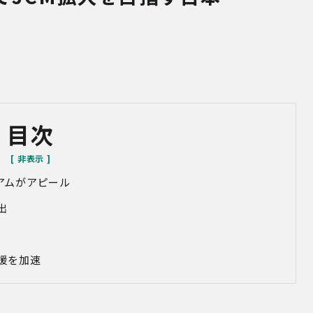
目次
シアムがアピール
出
援を加速