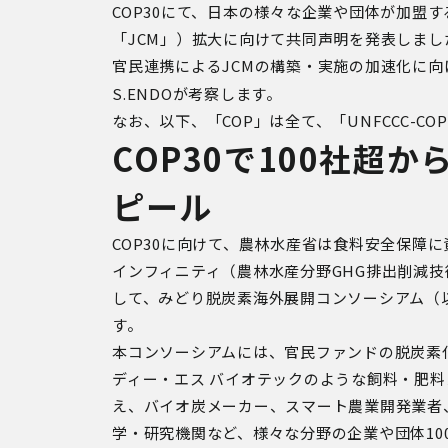
COP30
にて、日本の様々な企業や団体が加盟す
「
JCM
」）拡大に向けて共同声明を発表しまし
官民連携による
JCM
の構築・実施の加速化に向
S.ENDO
が考察します。
なお、以下、「
COP
」は全て、「
UNFCCC-COP
COP30で100社超
ピール
COP30
に向けて、農林水産省は食料安全保障に
インフィニティ（農林水産分野
GHG
排出削減技
して、みどり脱炭素海外展開コンソーシアム（
す。
本コンソーシアムには、官民ファンドの脱炭素
ディー・エス バイオテックのような飼料・肥
え、バイオ炭メーカー、スマート農業開発業者
学・研究機関など、様々な分野の企業や団体
10