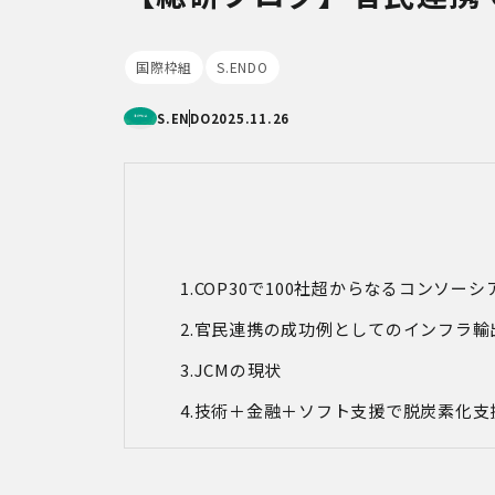
国際枠組
S.ENDO
S.ENDO
2025.11.26
COP30で100社超からなるコンソー
官民連携の成功例としてのインフラ輸
JCMの現状
技術＋金融＋ソフト支援で脱炭素化支