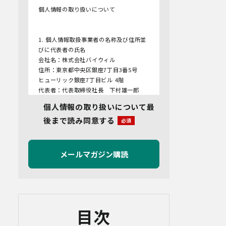
個人情報の取り扱いについて
1. 個人情報取扱事業者の名称及び住所並
びに代表者の氏名
会社名：株式会社バイウィル
住所：東京都中央区銀座7丁目3番5号
ヒューリック銀座7丁目ビル 4階
代表者：代表取締役社長 下村雄一郎
個人情報の取り扱いについて最
2.個人情報保護管理者
後まで読み同意する
管理者名：管理部長
連絡先：info@bywill.co.jp
3.利用目的
当社で取り扱う個人情報（個人情報保護
法第2条第1項により定義された「個人情
報」をいい、以下同様とします。）の利
用目的は以下のとおりです。個人情報の
提供は任意ですが、必要な情報をご提供
目次
いただけない場合、適切な対応ができな
いことがあります。