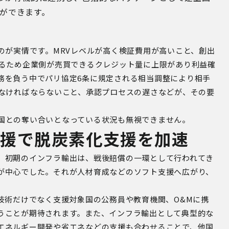
とができます。
のが実情です。
MRV
レベルが高く検証費用が高いこと、創出
るため企業側が売買できるクレジット量に上限があり利益確
務を負う中でパリ協定
6
条に規定される相当調整により相手
なければならないこと、承認プロセスの遅さなどが、その要
国との奪い合いとなっている状況も無視できません。
支援で脱炭素化支援を加速
。初期のインフラ輸出は、戦後賠償の一環として行われてき
が中心でした。それが人材育成などのソフト支援へ広がり、
技術だけでなく支援対象国の公務員や教育機関、
O&M
に携
うことが期待されます。また、インフラ輸出として典型的な
エネルギー開発や省エネなどの支援も合わせることで、他国