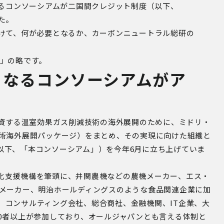
るコンソーシアムが二国間クレジット制度（以下、
た。
けて、何が必要となるか、カーボンニュートラル総研の
」の略です。
からなるコンソーシアムがア
資する温室効果ガス削減技術の海外展開のために、ミドリ・
術海外展開パッケージ）をまとめ、その実現に向けた組織と
以下、「本コンソーシアム」）を今年
6
月に立ち上げていま
化支援機構を筆頭に、井関農機などの農機メーカー、エス・
料メーカー、明治ホールディングスのような食品関連企業に加
、コンサルティング会社、総合商社、金融機関、
IT
企業、大
0
者以上が参加しており、オールジャパンとも言える体制と