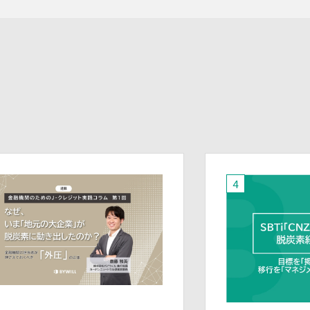
取り扱う機器、電子媒体及び書類等を持
ち運ぶ場合、容易に個人情報が判明しな
いよう措置を実施いたします。
(4)技術的安全管理措置
・アクセス制御を実施して、担当者及び
取扱う個人情報データベース等の範囲を
限定しています。
・個人データを取り扱う情報システムに
ついて、外部からの不正アクセス又は不
正ソフトウェアから保護する仕組みを導
入しています。
7.本人が容易に認識できない方法による
個人情報の取り扱い
当社は、最適なサービスの提供と利便性
の向上を目的として、Cookieの使用並び
に利用者様のIPアドレス、アクセス回
数、ご利用ブラウザ及びOSその他利用端
末等の情報の収集を行うことがありま
す。また、広告の効果測定のため、第三
者の運営するツールから当社サイトを訪
れる前にクリックされている広告の情報