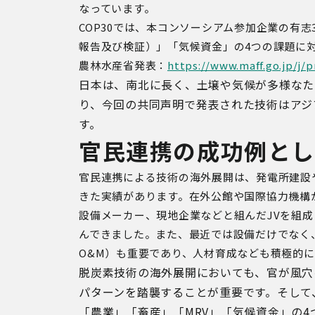
なっています。
COP30
では、本コンソーシアム参加企業の有志
報告及び検証）」「気候資金」の
4
つの課題に
農林水産省発表：
https://www.maff.go.jp/j/
日本は、南北に長く、土壌や気候が多様なた
り、今回の共同声明で発表された技術はアジ
す。
官民連携の成功例とし
官民連携による技術の海外展開は、発電所建設
きた実績があります。在外公館や国際協力機構
設備メーカー、現地企業などと組んだ
JV
を組成
んできました。また、最近では設備だけでなく
O&M
）も重要であり、人材育成なども積極的に
脱炭素技術の海外展開においても、官が風穴
パターンを踏襲することが重要です。そして
「農業」「畜産」「MRV」「気候資金」の