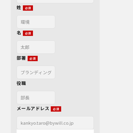
姓
名
部署
役職
メールアドレス