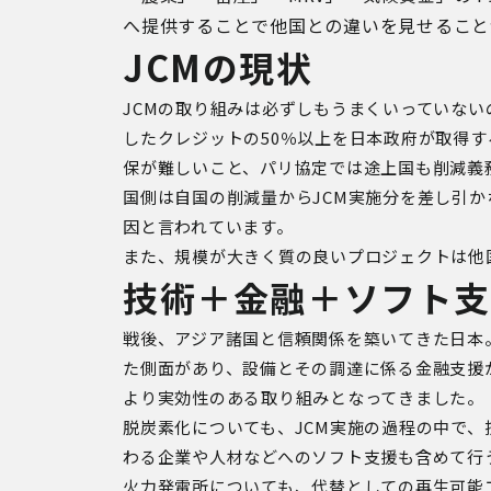
へ提供することで他国との違いを見せるこ
JCMの現状
JCM
の取り組みは必ずしもうまくいっていない
したクレジットの
50
％以上を日本政府が取得す
保が難しいこと、パリ協定では途上国も削減義
国側は自国の削減量から
JCM
実施分を差し引か
因と言われています。
また、規模が大きく質の良いプロジェクトは他
技術＋金融＋ソフト
戦後、アジア諸国と信頼関係を築いてきた日本
た側面があり、設備とその調達に係る金融支援
より実効性のある取り組みとなってきました。
脱炭素化についても、
JCM
実施の過程の中で、
わる企業や人材などへのソフト支援も含めて行
火力発電所についても、代替としての再生可能