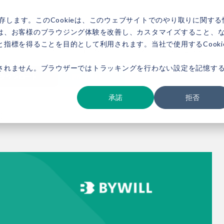
存します。このCookieは、このウェブサイトでのやり取りに関する
は、お客様のブラウジング体験を改善し、カスタマイズすること、
指標を得ることを目的として利用されます。当社で使用するCooki
ービス紹介
事例紹介
新着情報
セミナー
お役立ち情報
会社概要
されません。ブラウザーではトラッキングを行わない設定を記憶す
ダウンロード
お問い合わせ
承諾
拒否
】官民連携でJCM拡大を目指す日本