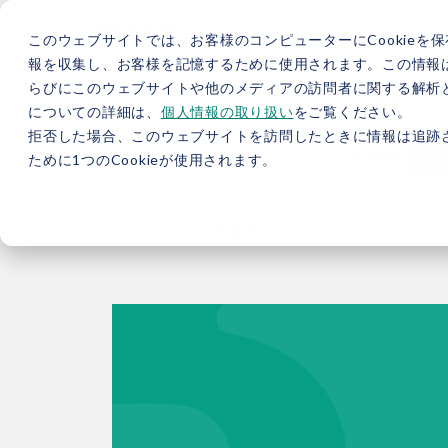
このウェブサイトでは、お客様のコンピューターにCookieを保
報を収集し、お客様を記憶するために使用されます。この情報
らびにこのウェブサイトや他のメディアの訪問者に関する解析と
5分で分かるバイウィル
カーボンニュートラル総研
サ
についての詳細は、
個人情報の取り扱い
をご覧ください。
拒否した場合、このウェブサイトを訪問したときに情報は追跡
JP
/
EN
採用情報
資料
ために1つのCookieが使用されます。
TOP
お役立ち情報
ブログ
【総研ブログ