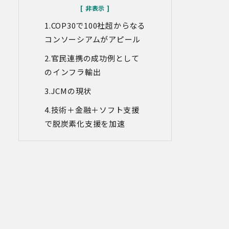
なお、当社との通話及びWebミーティン
グの内容は、ご要望・お問い合わせ内
COP30で100社超からなる
容・ご意見等の正確な把握、今後のサー
ビス向上等のために、録音・録画させて
コンソーシアムがアピール
いただく場合があります。
官民連携の成功例として
対象情報
のインフラ輸出
・お問い合わせ時に取得する個人情報
JCMの現状
利用目的
・各種お問い合わせに対応するため
技術＋金融＋ソフト支援
・お問い合わせ対応の品質向上及びお問
で脱炭素化支援を加速
い合わせ内容等の正確な把握のため
・取得した情報を解析又は分析して、当
社サービス「環境価値創出支援」「環境
価値売買」「脱炭素コンサルティング」
「ブランドコンサルティング」の改善・
開発を行うため
・統計資料の作成のため
4.第三者への提供
当社は、イベントやセミナーにて取得し