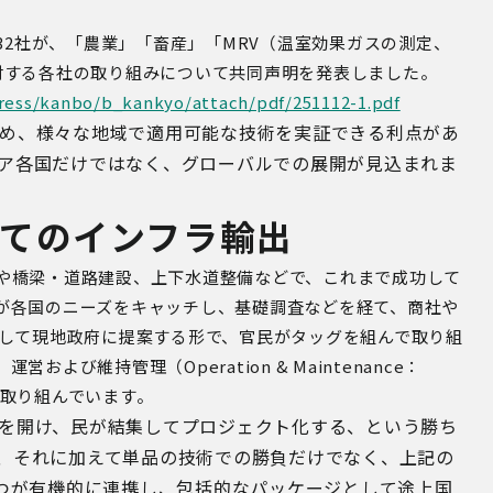
32
社が、「農業」「畜産」「
MRV
（温室効果ガスの測定、
対する各社の取り組みについて共同声明を発表しました。
press/kanbo/b_kankyo/attach/pdf/251112-1.pdf
め、様々な地域で適用可能な技術を実証できる利点があ
ア各国だけではなく、グローバルでの展開が見込まれま
てのインフラ輸出
や橋梁・道路建設、上下水道整備などで、これまで成功して
が各国のニーズをキャッチし、基礎調査などを経て、商社や
して現地政府に提案する形で、官民がタッグを組んで取り組
、運営および維持管理（
Operation & Maintenance
：
取り組んでいます。
を開け、民が結集してプロジェクト化する、という勝ち
、それに加えて単品の技術での勝負だけでなく、上記の
4つが有機的に連携し、包括的なパッケージとして途上国