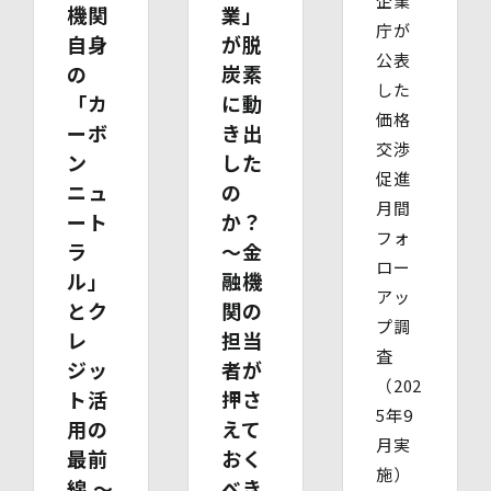
企業
たもの）、その他法定代理権の確認ができる公的書類）
機関
業」
【代理人様が成年被後見人の法定代理人の場合】
庁が
自身
が脱
・ 代理人様ご本人の本人確認書類の写し
公表
・ いずれかの写し（成年被後見人であることを証明する
の
炭素
した
登記事項証明書、その他法定代理権の確認ができる公的書
「カ
に動
類）
価格
ーボ
き出
【委任による代理人様の場合】
交渉
・ 委任状
ン
した
促進
・ ご本人の印鑑証明書（3ヶ月以内に発行されたもの）
ニュ
の
・ 委任を受けたご本人の本人確認書類の写し
月間
ート
か？
(3)開示等のご請求の手数料及び徴収方法
フォ
1回のお求めにつき1,000円（紙面でのご請求の場合は、
ラ
〜金
ロー
お送りいただく請求書等に郵便為替を同封していただきま
ル」
融機
す。その他の方法でご請求いただく場合は、ご請求時にご
アッ
とク
関の
相談させていただきます。）
プ調
(4)開示等の請求及びお問い合わせ窓口
レ
担当
個人情報保護管理者
査
ジッ
者が
株式会社バイウィル 管理部長
（202
ト活
押さ
・住所：東京都中央区銀座7丁目3番5号 ヒューリック銀座
5年9
7丁目ビル 4階
用の
えて
・連絡先：info@bywill.co.jp
月実
最前
おく
施）
線 〜
べき
【個人情報を与えることの任意性及び当該情報を与えな