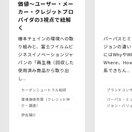
定義された「個人データ」をいい、以下同様とします。）
価値～ユーザー・メー
を適切に取り扱い、正確かつ最新のものとするよう適切な
カー・クレジットプロ
処置を講じます。
パイダの3視点で紐解
また、個人データの漏えい、滅失又は毀損の防止その他の
個人データの保護のため、個人データを適切かつ安全に管
く
理します。
椿本チェインの環境への取
パーパスとミ
当社は、個人情報を適切に取り扱うため、以下の安全管理
り組みと、富士フイルムビ
ジョンの違い
措置を実施します。
(1)組織的安全管理措置
ジネスイノベーションジャ
にはWhyやWh
・ 個人データの取扱いに関する責任者を定め、報告連絡
パンの「再生機（回収した
Where、H
体制や取扱方法を管理しています。
使用済み商品から取り出
系できちん...
・ 個人情報の取扱状況について定期的な点検及び監査を
実施しています。
し...
(2)人的安全管理措置
・ 個人データの取扱いに関する留意事項について、従業
カーボンニュートラル総研
ブランドコン
員に定期的な研修を実施しています。
環境価値売買（クレジット仲
パーパス・ミ
・ 個人データについての秘密保持に関する事項を就業規
介・調達）
ジョン・バリ
則に規定しています。
(3)物理的安全管理措置
伊佐陽介
・個人データを取扱う区域において、従業員の入退室管理
及び持ち込む機器等の制限を行うとともに、権限を有しな
い者による個人データの閲覧を防止する措置を講じていま