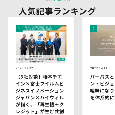
イベント・セミナーの共催事業者
人気記事ランキング
(2)提供される個人情報の内容
会社名・所属団体等の名称、所属名、役職名等の肩書、氏
名、住所、電話番号、メールアドレス、その他イベント・
セミナーを通じて取得した情報
(3)第三者提供の方法
電話、FAX、電子メール、郵送などの一般的な方法
(4)その他
上記の内容によらない個人情報の第三者提供を行う場合に
は、あらかじめ本人に対し個別具体的な内容を提示して同
意を得ます。
5.委託
2026.07.22
2022.04.11
当社は、上記利用目的の達成に必要な範囲内において、個
人情報の取扱いの全部又は一部を委託する場合がありま
【3社対談】椿本チエ
パーパスと
す。個人情報の取扱いを外部に委託する際は、十分な情報
イン×富士フイルムビ
ン・ビジョ
管理水準を確保している委託先を選定するとともに、当該
ジネスイノベーション
曖昧になり
委託先には必要かつ適切な監督を行います。
ジャパン×バイウィル
を体系的に
6.安全管理措置
が描く、「再生機＋ク
当社は、個人情報保護法、個人情報保護方針及び本方針に
レジット」が生む共創
従って、個人データ（個人情報保護法第16条第３項により