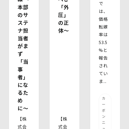
で
かった場合に生じる結果】
本部
「外
個⼈情報を取得する項⽬は、全てご本⼈によってご提供い
は、
のサ
圧」
ただくものです。
価格
ステ
の正
ただし、必要な項⽬をいただけない場合、利⽤⽬的に記載
転嫁
の諸⼿続⼜は処理に⽀障が⽣じる可能性があります。
ナ担
体〜
率は
当者
53.5
がま
%と
ず
報告
「当
され
事
てい
者」
ま...
にな
るた
カ
め
ー
に〜
ボ
ン
【株
【株
ニ
式会
式会
ュ