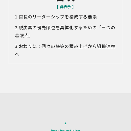
があります。
首長のリーダーシップを構成する要素
対象情報
・お問い合わせ時に取得する個人情報
脱炭素の優先順位を具体化するための「三つの
利用目的
着眼点」
・各種お問い合わせに対応するため
おわりに：個々の施策の積み上げから組織連携
・お問い合わせ対応の品質向上及びお問い合わせ内容等の
正確な把握のため
へ
・取得した情報を解析又は分析して、当社サービス「環境
価値創出支援」「環境価値売買」「脱炭素コンサルティン
グ」「ブランドコンサルティング」の改善・開発を行うた
め
・統計資料の作成のため
4.第三者への提供
当社は、イベントやセミナーにて取得した個人情報につ
き、以下の内容に従って第三者提供を行うことがありま
す。なお、本人の同意がある場合及び法令の定めによる場
合を除いて、以下の内容以外で当社が取り扱う個人情報を
第三者に提供することはありません。
(1)提供先
Popular articles