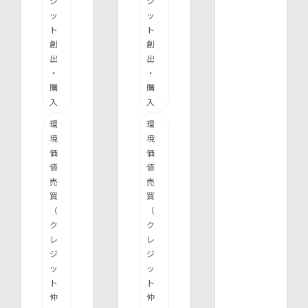
ジ
ジ
ッ
ッ
ト
ト
創
創
出
出
・
・
購
購
入
入
環
環
境
境
価
価
値
値
売
売
買
買
（
（
ク
ク
レ
レ
ジ
ジ
ッ
ッ
ト
ト
仲
仲