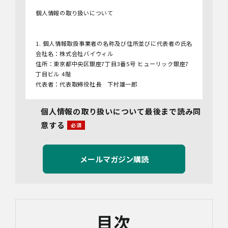
個人情報の取り扱いについて
1. 個人情報取扱事業者の名称及び住所並びに代表者の氏名
会社名：株式会社バイウィル
住所：東京都中央区銀座7丁目3番5号 ヒューリック銀座7
丁目ビル 4階
代表者：代表取締役社長 下村雄一郎
2.個人情報保護管理者
個人情報の取り扱いについて最後まで読み同
管理者名：管理部長
意する
連絡先：info@bywill.co.jp
3.利用目的
当社で取り扱う個人情報（個人情報保護法第2条第1項によ
り定義された「個人情報」をいい、以下同様とします。）
の利用目的は以下のとおりです。個人情報の提供は任意で
すが、必要な情報をご提供いただけない場合、適切な対応
ができないことがあります。
なお、当社との通話及びWebミーティングの内容は、ご要
目次
望・お問い合わせ内容・ご意見等の正確な把握、今後の
サービス向上等のために、録音・録画させていただく場合