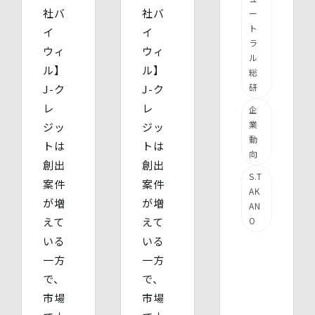
社バ
社バ
ー
ト
イ
イ
ラ
ウィ
ウィ
ル
ル】
ル】
総
研
J-ク
J-ク
レ
レ
企
業
ジッ
ジッ
動
トは
トは
向
創出
創出
S.T
案件
案件
AK
が増
が増
AN
えて
えて
O
いる
いる
一方
一方
で、
で、
市場
市場