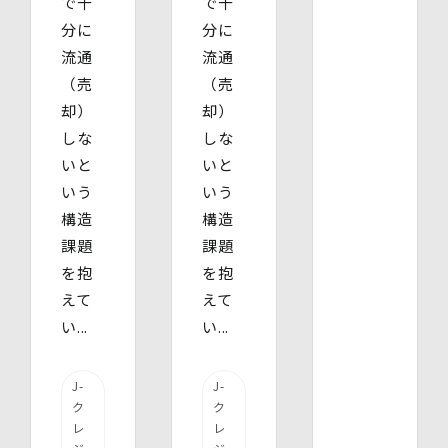
で十
で十
分に
分に
流通
流通
（売
（売
却）
却）
しな
しな
いと
いと
いう
いう
構造
構造
課題
課題
を抱
を抱
えて
えて
い...
い...
J-
J-
ク
ク
レ
レ