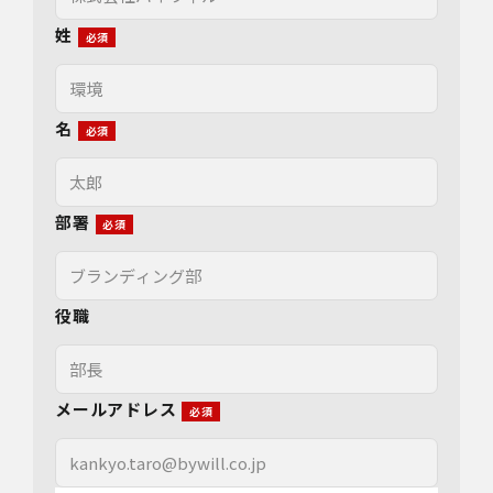
姓
名
部署
役職
メールアドレス