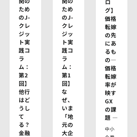
関の
関の
ロ
す。
ため
ため
グ】
(1)開示等の求めのお申し出先
のJ-
のJ-
価格
当社は、開示等の依頼を受け、当該依頼が個人情報保護法
クレ
クレ
転嫁
に定める要件を満たす場合には、当社の定める手続に従っ
ジッ
ジッ
の先
て速やかに対応します。
開示等のお求めについては、以下のお問い合わせ窓口まで
ト実
ト実
にあ
お申し出ください。
践コ
践コ
るも
(2)開示等の求めに関するお手続
ラ
ラ
お申し出受付け後、当社「保有個人情報に関する開示等の
の―
請求書」を送付いたします。 ご記入いただいた「請求
ム：
ム：
価格
書」と「本人確認書類のコピー」、代理人によるお求めの
第2
第1
転嫁
場合は「代理人であることを確認する書類」を送付してく
回】
回】
ださい。また、各資料に含まれる本籍地情報は都道府県ま
率が
でとし、それ以降の情報は黒塗り等の処理をしてくださ
他行
な
映す
い。
はど
ぜ、
GX
・ 本人確認書類の写し（運転免許証、パスポート、健康
うし
いま
保険証、住民票、年金手帳等）
の課
・ 代理人であることを確認する書類
て
「地
題 ―
【代理人様が未成年者の法定代理人の場合】
る？
元の
・ 代理人様ご本人の本人確認書類の写し
中小
金融
大企
・ いずれかの写し（戸籍謄本、住民票（続柄の記載され