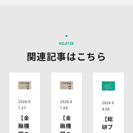
三者配信事業者（以下「第三者配信事業者」といいま
す。）により、インターネット上のさまざまなサイトに当
社の広告が掲載されています。
第三者配信事業者は、Cookie等の識別情報を使用して、
当社のウェブサイトへの訪問・行動履歴情報に基づいて広
告を配信します。また、当社が保有する個人情報と第三者
配信事業者が保有する個人情報について、本人が特定され
RELATED
ないデータに不可逆変換した上で第三者配信事業者におい
関連記事はこちら
て照合を行い、その結果に基づいて広告を配信することが
あります。第三者配信事業者が、これらの情報を広告配信
以外の目的で利用することはありません。
10.保有個人データの開示等
当社の保有個人データについて、利用目的の通知・開示・
内容の訂正・追加又は削除・利用の停止・消去、第三者へ
の提供の停止及び第三者提供記録の開示（以下「開示等」
といいます。）をご希望の場合は、本人又はその代理人か
2026.0
2026.0
2026.0
らのお申し出であることを確認した上で対応いたします。
7.27
7.06
4.08
もし、ご希望の全部又は一部に応じられない場合はその理
【金
【金
【総
由をご説明いたします。
また、当該お申し出によって取得した個人情報は、お申し
融機
融機
研ブ
出に関する連絡・事務手続に必要な範囲でのみ利用しま