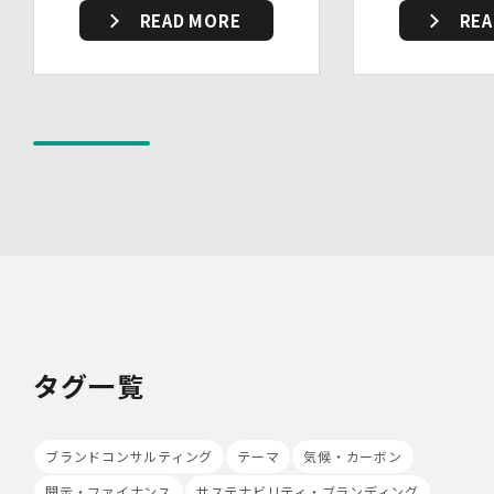
す。
READ MORE
REA
・個人データを取り扱う機器、電子媒体及び書類等の盗難
又は紛失等を防止するための措置を講じています。
・事務所内外の移動を含め、個人情報を取り扱う機器、電
子媒体及び書類等を持ち運ぶ場合、容易に個人情報が判明
しないよう措置を実施いたします。
(4)技術的安全管理措置
・アクセス制御を実施して、担当者及び取扱う個人情報
データベース等の範囲を限定しています。
・個人データを取り扱う情報システムについて、外部から
の不正アクセス又は不正ソフトウェアから保護する仕組み
を導入しています。
7.本人が容易に認識できない方法による個人情報の取り扱
い
当社は、最適なサービスの提供と利便性の向上を目的とし
て、Cookieの使用並びに利用者様のIPアドレス、アクセ
タグ一覧
ス回数、ご利用ブラウザ及びOSその他利用端末等の情報
の収集を行うことがあります。また、広告の効果測定のた
め、第三者の運営するツールから当社サイトを訪れる前に
ブランドコンサルティング
クリックされている広告の情報(クリック日や広告掲載サ
テーマ
気候・カーボン
イト等)を取得し、ご提供いただいた個人情報と照合する
開示・ファイナンス
サステナビリティ・ブランディング