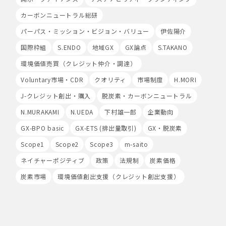
場合があります。
Cookieの使用は任意ですが、受け入れを拒否した場合
カーボンニュートラル総研
は、当社サービス等のご利用ができない場合があります。
パーパス・ミッション・ビジョン・バリュー
伊佐陽介
このほか当社では、広告・マーケティング活動のため、第
三者配信事業者が提供するサービスを利用することがあり
国際枠組
S.ENDO
地域GX
GX論点
S.TAKANO
ます。
環境価値売買（クレジット仲介・調達）
8.Google Analyticsの利用
Voluntary市場・CDR
クオリティ
市場制度
H.MORI
当社は、サービス向上のためにGoogle LLC（以下
「Google社」といいます。）の提供するGoogle
J-クレジット創出・購入
脱炭素・カーボンニュートラル
Analyticsを利用することがあります。Google
N.MURAKAMI
N.UEDA
下村雄一郎
企業動向
Analyticsを利用しますと、Google社又は当社の設定す
るCookieをもとにして、Google社が利用者様によるサ
GX-BPO basic
GX-ETS (排出量取引)
GX・脱炭素
イト訪問履歴を収集、記録、分析します。当社は、
Scope1
Google社からその分析結果を受け取り、利用者様の利用
Scope2
Scope3
m-saito
状況等を把握します。Google Analyticsにより収集、記
ネイチャーポジティブ
政策
法規制
炭素価格
録、分析された利用者様の情報には、特定の個人を識別す
る情報は一切含まれません。また、それらの情報は、
炭素市場
環境価値創出支援（クレジット創出支援）
Google社により同社のプライバシーポリシーに基づいて
管理されます。
9.第三者配信事業者の広告配信について
Google、Meta（Facebook）、X（Twitter）を含む第