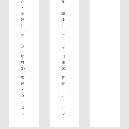
介
介
・
・
調
調
達
達
）
）
テ
テ
ー
ー
マ
マ
地
地
域
域
GX
GX
気
気
候
候
・
・
カ
カ
ー
ー
ボ
ボ
ン
ン