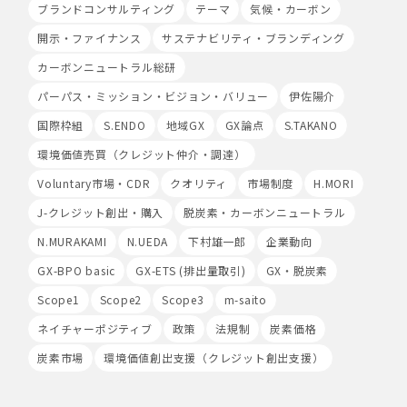
ブランドコンサルティング
テーマ
気候・カーボン
イト等)を取得し、ご提供いただいた個人情報と照合する
場合があります。
開示・ファイナンス
サステナビリティ・ブランディング
Cookieの使用は任意ですが、受け入れを拒否した場合
カーボンニュートラル総研
は、当社サービス等のご利用ができない場合があります。
このほか当社では、広告・マーケティング活動のため、第
パーパス・ミッション・ビジョン・バリュー
伊佐陽介
三者配信事業者が提供するサービスを利用することがあり
国際枠組
S.ENDO
地域GX
GX論点
S.TAKANO
ます。
環境価値売買（クレジット仲介・調達）
8.Google Analyticsの利用
当社は、サービス向上のためにGoogle LLC（以下
Voluntary市場・CDR
クオリティ
市場制度
H.MORI
「Google社」といいます。）の提供するGoogle
J-クレジット創出・購入
脱炭素・カーボンニュートラル
Analyticsを利用することがあります。Google
Analyticsを利用しますと、Google社又は当社の設定す
N.MURAKAMI
N.UEDA
下村雄一郎
企業動向
るCookieをもとにして、Google社が利用者様によるサ
GX-BPO basic
GX-ETS (排出量取引)
GX・脱炭素
イト訪問履歴を収集、記録、分析します。当社は、
Google社からその分析結果を受け取り、利用者様の利用
Scope1
Scope2
Scope3
m-saito
状況等を把握します。Google Analyticsにより収集、記
録、分析された利用者様の情報には、特定の個人を識別す
ネイチャーポジティブ
政策
法規制
炭素価格
る情報は一切含まれません。また、それらの情報は、
炭素市場
環境価値創出支援（クレジット創出支援）
Google社により同社のプライバシーポリシーに基づいて
管理されます。