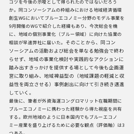
コツを今後の示唆として得られたのではないだろう
か。同コンソーシアムの枠組みにおける地域経済循環
創生WGにおいてブルーエコノミー分野のモデル事業を
9月開催のWGで紹介した経緯もあり、今次総会を機
に、地域の個別事業化（ブルー領域）に向けた協業の
そのことから、同コン
相談が早速弊社に届いた。
ソーシアムの活動および総会を単なる勉強会で終わ
らせず、地域の事業化検討や実践的なアクションに
踏み出すきっかけを提供する場として今後も企画運
営に取り組み、地域裨益型の（地域課題の軽減と収
益性を両立させる）事例創出に向けて引き続き邁進
していく。
最後に、筆者が外資海運コングロマリット在職期間に
ブルーエコノミーに携わった経験から得た視座を共有
する。欧州地域のように日本国内でもブルーエコノ
ミー産業を盛り上げるために必要な観点（評価軸）は3
つある。