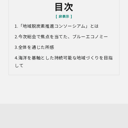
目次
望・お問い合わせ内容・ご意見等の正確な把握、今後の
サービス向上等のために、録音・録画させていただく場合
があります。
「地域脱炭素推進コンソーシアム」とは
対象情報
・お問い合わせ時に取得する個人情報
今次総会で焦点を当てた、ブルーエコノミー
利用目的
全体を通じた所感
・各種お問い合わせに対応するため
・お問い合わせ対応の品質向上及びお問い合わせ内容等の
海洋を基軸とした持続可能な地域づくりを目指
正確な把握のため
して
・取得した情報を解析又は分析して、当社サービス「環境
価値創出支援」「環境価値売買」「脱炭素コンサルティン
グ」「ブランドコンサルティング」の改善・開発を行うた
め
・統計資料の作成のため
4.第三者への提供
当社は、イベントやセミナーにて取得した個人情報につ
き、以下の内容に従って第三者提供を行うことがありま
す。なお、本人の同意がある場合及び法令の定めによる場
合を除いて、以下の内容以外で当社が取り扱う個人情報を