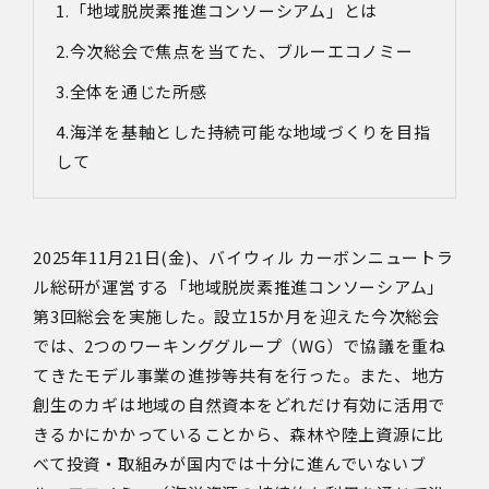
「地域脱炭素推進コンソーシアム」とは
今次総会で焦点を当てた、ブルーエコノミー
全体を通じた所感
海洋を基軸とした持続可能な地域づくりを目指
して
2025
年
11
月
21
日
(
金
)
、バイウィル カーボンニュートラ
ル総研が運営する「地域脱炭素推進コンソーシアム」
第
3
回総会を実施した。設立
15
か月を迎えた今次総会
では、
2
つのワーキンググループ（
WG
）で協議を重ね
てきたモデル事業の進捗等共有を行った。また、地方
創生のカギは地域の自然資本をどれだけ有効に活用で
きるかにかかっていることから、森林や陸上資源に比
べて投資・取組みが国内では十分に進んでいないブ