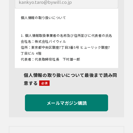
個人情報の取り扱いについて
1. 個人情報取扱事業者の名称及び住所並びに代表者の氏名
会社名：株式会社バイウィル
住所：東京都中央区銀座7丁目3番5号 ヒューリック銀座7
丁目ビル 4階
代表者：代表取締役社長 下村雄一郎
2.個人情報保護管理者
個人情報の取り扱いについて最後まで読み同
管理者名：管理部長
意する
連絡先：info@bywill.co.jp
3.利用目的
当社で取り扱う個人情報（個人情報保護法第2条第1項によ
り定義された「個人情報」をいい、以下同様とします。）
の利用目的は以下のとおりです。個人情報の提供は任意で
すが、必要な情報をご提供いただけない場合、適切な対応
ができないことがあります。
なお、当社との通話及びWebミーティングの内容は、ご要