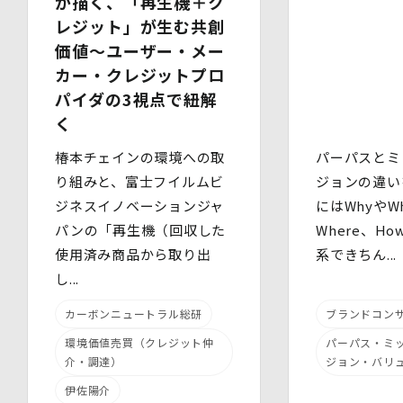
が描く、「再生機＋ク
従って、個人データ（個人情報保護法第16条第３項により
レジット」が生む共創
定義された「個人データ」をいい、以下同様とします。）
価値～ユーザー・メー
を適切に取り扱い、正確かつ最新のものとするよう適切な
処置を講じます。
カー・クレジットプロ
また、個人データの漏えい、滅失又は毀損の防止その他の
パイダの3視点で紐解
個人データの保護のため、個人データを適切かつ安全に管
く
理します。
椿本チェインの環境への取
パーパスとミ
当社は、個人情報を適切に取り扱うため、以下の安全管理
措置を実施します。
り組みと、富士フイルムビ
ジョンの違い
(1)組織的安全管理措置
ジネスイノベーションジャ
にはWhyやWh
・ 個人データの取扱いに関する責任者を定め、報告連絡
パンの「再生機（回収した
Where、H
体制や取扱方法を管理しています。
・ 個人情報の取扱状況について定期的な点検及び監査を
使用済み商品から取り出
系できちん...
実施しています。
し...
(2)人的安全管理措置
・ 個人データの取扱いに関する留意事項について、従業
カーボンニュートラル総研
ブランドコン
員に定期的な研修を実施しています。
・ 個人データについての秘密保持に関する事項を就業規
環境価値売買（クレジット仲
パーパス・ミ
則に規定しています。
介・調達）
ジョン・バリ
(3)物理的安全管理措置
伊佐陽介
・個人データを取扱う区域において、従業員の入退室管理