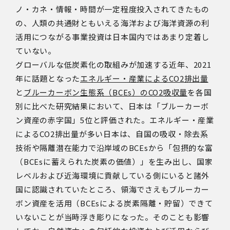
ノ・カネ・情報・時間が一定程度投入されてきたもの
の、人類の共通財ともいえる海洋および海洋資源の利
活用につながる事業投資は日本国内ではあまり定着し
ていない。
グローバルな低炭素化の取組みが加速する近年、2021
年に話題となった
エネルギー・産業によるCO2排出量
と
ブルーカーボン生態系（BCEs）のCO2吸収量
を各国
別に比べた研究結果において、日本は「ブルーカーボ
ン資産の赤字国」5位と評価された。エネルギー・産業
によるCO2排出量が多い日本は、自国の吸収・除去系
技術や隔離潜在能力で沿岸域のBCEsから「包摂的な富
（BCEsに蓄えられた炭素の価値）」を生み出し、国家
レベルおよび近海環境に貢献している側にいると諸外
国に認識されていたところ、領海でさえもブルーカー
ボン資産を活用（BCEsによる炭素隔離・貯留）できて
いないことが当時浮き彫りになった。そのことも影響