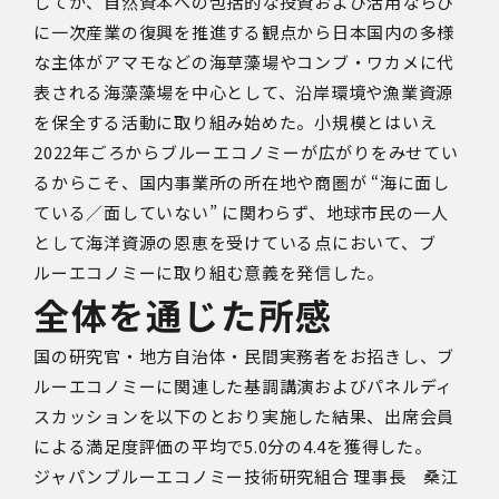
してか、自然資本への包括的な投資および活用ならび
に一次産業の復興を推進する観点から日本国内の多様
な主体がアマモなどの海草藻場やコンブ・ワカメに代
表される海藻藻場を中心として、沿岸環境や漁業資源
を保全する活動に取り組み始めた。小規模とはいえ
2022年ごろからブルーエコノミーが広がりをみせてい
るからこそ、国内事業所の所在地や商圏が “海に面し
ている／面していない” に関わらず、地球市民の一人
として海洋資源の恩恵を受けている点において、ブ
ルーエコノミーに取り組む意義を発信した。
全体を通じた所感
国の研究官・地方自治体・民間実務者をお招きし、ブ
ルーエコノミーに関連した基調講演およびパネルディ
スカッションを以下のとおり実施した結果、出席会員
による満足度評価の平均で5.0分の4.4を獲得した。
ジャパンブルーエコノミー技術研究組合 理事長 桑江