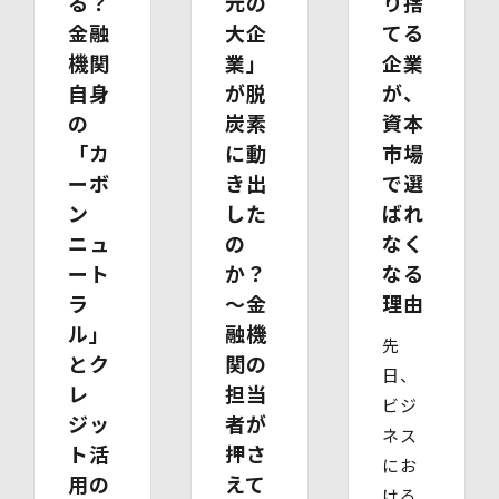
る？
元の
り捨
・ いずれかの写し（戸籍謄本、住民票（続柄の記載され
金融
大企
てる
たもの）、その他法定代理権の確認ができる公的書類）
機関
業」
企業
【代理人様が成年被後見人の法定代理人の場合】
・ 代理人様ご本人の本人確認書類の写し
自身
が脱
が、
・ いずれかの写し（成年被後見人であることを証明する
の
炭素
資本
登記事項証明書、その他法定代理権の確認ができる公的書
「カ
に動
市場
類）
【委任による代理人様の場合】
ーボ
き出
で選
・ 委任状
ン
した
ばれ
・ ご本人の印鑑証明書（3ヶ月以内に発行されたもの）
ニュ
の
なく
・ 委任を受けたご本人の本人確認書類の写し
(3)開示等のご請求の手数料及び徴収方法
ート
か？
なる
1回のお求めにつき1,000円（紙面でのご請求の場合は、
ラ
〜金
理由
お送りいただく請求書等に郵便為替を同封していただきま
ル」
融機
す。その他の方法でご請求いただく場合は、ご請求時にご
先
相談させていただきます。）
とク
関の
日、
(4)開示等の請求及びお問い合わせ窓口
レ
担当
個人情報保護管理者
ビジ
株式会社バイウィル 管理部長
ジッ
者が
ネス
・住所：東京都中央区銀座7丁目3番5号 ヒューリック銀座
ト活
押さ
7丁目ビル 4階
にお
用の
えて
・連絡先：info@bywill.co.jp
ける