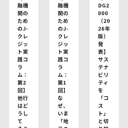
また、当該お申し出によって取得した個人情報は、お申し
融機
融機
DG2
出に関する連絡・事務手続に必要な範囲でのみ利用しま
関の
関の
000
す。
ため
ため
（20
(1)開示等の求めのお申し出先
のJ-
のJ-
26年
当社は、開示等の依頼を受け、当該依頼が個人情報保護法
クレ
クレ
版）
に定める要件を満たす場合には、当社の定める手続に従っ
て速やかに対応します。
ジッ
ジッ
発
開示等のお求めについては、以下のお問い合わせ窓口まで
ト実
ト実
表】
お申し出ください。
践コ
践コ
サス
(2)開示等の求めに関するお手続
お申し出受付け後、当社「保有個人情報に関する開示等の
ラ
ラ
テナ
請求書」を送付いたします。 ご記入いただいた「請求
ム：
ム：
ビリ
書」と「本人確認書類のコピー」、代理人によるお求めの
場合は「代理人であることを確認する書類」を送付してく
第2
第1
ティ
ださい。また、各資料に含まれる本籍地情報は都道府県ま
回】
回】
を
でとし、それ以降の情報は黒塗り等の処理をしてくださ
他行
な
「コ
い。
・ 本人確認書類の写し（運転免許証、パスポート、健康
はど
ぜ、
ス
保険証、住民票、年金手帳等）
うし
いま
ト」
・ 代理人であることを確認する書類
て
「地
と切
【代理人様が未成年者の法定代理人の場合】
・ 代理人様ご本人の本人確認書類の写し