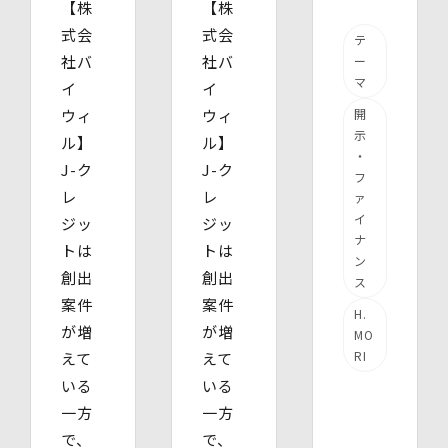
【株
【株
式会
式会
テ
社バ
社バ
ー
マ
イ
イ
ウィ
ウィ
開
示
ル】
ル】
・
J-ク
J-ク
フ
レ
レ
ァ
イ
ジッ
ジッ
ナ
トは
トは
ン
創出
創出
ス
案件
案件
H.
が増
が増
MO
RI
えて
えて
いる
いる
一方
一方
で、
で、