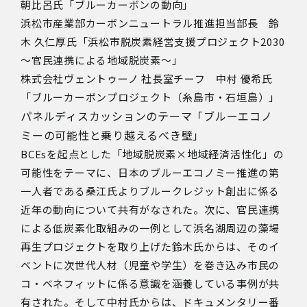
朝比呂氏「ブルーカーボンの動向」
浜松市産業部カーボンニュートラル推進担当部長 鈴
木 久仁厚氏「浜松市脱炭素経営支援プロジェクト
2030
～官民連携による地域脱炭素～」
株式会社ヴェントゥーノ 社長室チーフ 中村 優希氏
「ブルーカーボンプロジェクト（糸島市・石垣島）」
パネルディスカッションのテーマ「ブルーエコノ
ミーの可能性と乗り越えるべき壁」
BCEsを起点とした「地域脱炭素×地域経済活性化」の
可能性をテーマに、日本のブルーエコノミー推進の第
一人者である桑江氏よりブルークレジット創出に係る
近年の動向について共有がなされた。次に、官民連携
による低炭素化取組みの一例として浜名湖周辺の藻場
再生プロジェクトを取り上げた鈴木氏からは、そのイ
ベントに次世代人材（児童や学生）を巻き込み市民の
コ・ベネフィットに係る意識を涵養している事例が共
有された。そして中村氏からは、ドキュメンタリー番