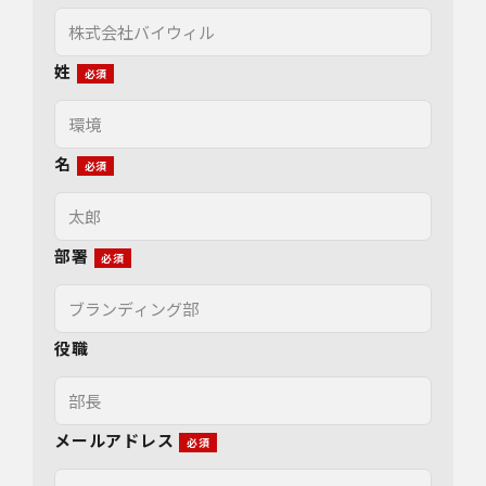
姓
名
部署
役職
メールアドレス