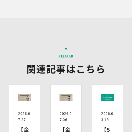
9.第三者配信事業者の広告配信について
Google、Meta（Facebook）、X（Twitter）を含む第
三者配信事業者（以下「第三者配信事業者」といいま
す。）により、インターネット上のさまざまなサイトに当
社の広告が掲載されています。
第三者配信事業者は、Cookie等の識別情報を使用して、
当社のウェブサイトへの訪問・行動履歴情報に基づいて広
告を配信します。また、当社が保有する個人情報と第三者
配信事業者が保有する個人情報について、本人が特定され
RELATED
ないデータに不可逆変換した上で第三者配信事業者におい
て照合を行い、その結果に基づいて広告を配信することが
関連記事はこちら
あります。第三者配信事業者が、これらの情報を広告配信
以外の目的で利用することはありません。
10.保有個人データの開示等
当社の保有個人データについて、利用目的の通知・開示・
内容の訂正・追加又は削除・利用の停止・消去、第三者へ
の提供の停止及び第三者提供記録の開示（以下「開示等」
といいます。）をご希望の場合は、本人又はその代理人か
2026.0
2026.0
2026.0
らのお申し出であることを確認した上で対応いたします。
7.27
7.06
3.19
もし、ご希望の全部又は一部に応じられない場合はその理
由をご説明いたします。
【金
【金
【S