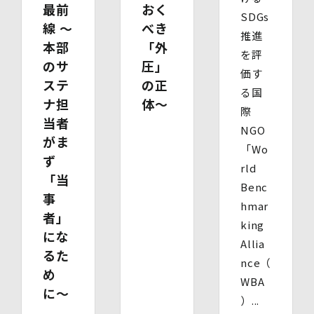
最前
おく
SDGs
【個人情報を与えることの任意性及び当該情報を与えな
線 〜
べき
かった場合に生じる結果】
推進
本部
「外
個⼈情報を取得する項⽬は、全てご本⼈によってご提供い
を評
ただくものです。
のサ
圧」
価す
ただし、必要な項⽬をいただけない場合、利⽤⽬的に記載
ステ
の正
の諸⼿続⼜は処理に⽀障が⽣じる可能性があります。
る国
ナ担
体〜
際
当者
NGO
がま
「Wo
ず
rld
「当
Benc
事
hmar
者」
king
にな
Allia
るた
nce（
め
WBA
に〜
）...