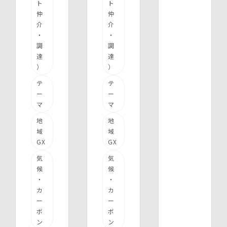
ト
ト
仲
仲
介
介
・
・
調
調
達
達
）
）
テ
テ
ー
ー
マ
マ
地
地
域
域
GX
GX
気
気
候
候
・
・
カ
カ
ー
ー
ボ
ボ
ン
ン