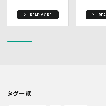
及び持ち込む機器等の制限を行うとともに、権限を有しな
い者による個人データの閲覧を防止する措置を講じていま
す。
READ MORE
REA
・個人データを取り扱う機器、電子媒体及び書類等の盗難
又は紛失等を防止するための措置を講じています。
・事務所内外の移動を含め、個人情報を取り扱う機器、電
子媒体及び書類等を持ち運ぶ場合、容易に個人情報が判明
しないよう措置を実施いたします。
(4)技術的安全管理措置
・アクセス制御を実施して、担当者及び取扱う個人情報
データベース等の範囲を限定しています。
・個人データを取り扱う情報システムについて、外部から
の不正アクセス又は不正ソフトウェアから保護する仕組み
を導入しています。
7.本人が容易に認識できない方法による個人情報の取り扱
い
当社は、最適なサービスの提供と利便性の向上を目的とし
て、Cookieの使用並びに利用者様のIPアドレス、アクセ
タグ一覧
ス回数、ご利用ブラウザ及びOSその他利用端末等の情報
の収集を行うことがあります。また、広告の効果測定のた
め、第三者の運営するツールから当社サイトを訪れる前に
クリックされている広告の情報(クリック日や広告掲載サ