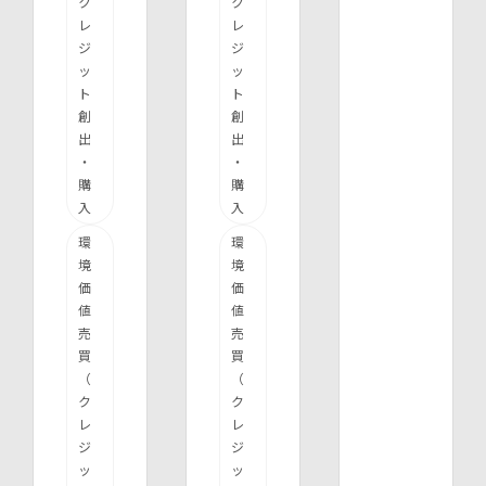
ク
ク
レ
レ
ジ
ジ
ッ
ッ
ト
ト
創
創
出
出
・
・
購
購
入
入
環
環
境
境
価
価
値
値
売
売
買
買
（
（
ク
ク
レ
レ
ジ
ジ
ッ
ッ