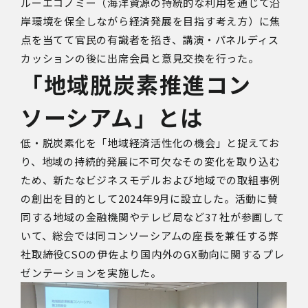
ルーエコノミー（海洋資源の持続的な利用を通じて沿
岸環境を保全しながら経済発展を目指す考え方）に焦
点を当てて官民の有識者を招き、講演・パネルディス
カッションの後に出席会員と意見交換を行った。
「地域脱炭素推進コン
ソーシアム」とは
低・脱炭素化を「地域経済活性化の機会」と捉えてお
り、地域の持続的発展に不可欠なその変化を取り込む
ため、新たなビジネスモデルおよび地域での取組事例
の創出を目的として2024年9月に設立した。活動に賛
同する地域の金融機関やテレビ局など37 社が参画して
いて、総会では同コンソーシアムの座長を兼任する弊
社取締役CSOの伊佐より国内外のGX動向に関するプレ
ゼンテーションを実施した。