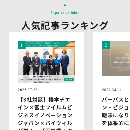
第三者に提供することはありません。
(1)提供先
Popular articles
イベント・セミナーの共催事業者
(2)提供される個人情報の内容
人気記事ランキング
会社名・所属団体等の名称、所属名、役職名等の肩書、氏
名、住所、電話番号、メールアドレス、その他イベント・
セミナーを通じて取得した情報
(3)第三者提供の方法
電話、FAX、電子メール、郵送などの一般的な方法
(4)その他
上記の内容によらない個人情報の第三者提供を行う場合に
は、あらかじめ本人に対し個別具体的な内容を提示して同
意を得ます。
5.委託
当社は、上記利用目的の達成に必要な範囲内において、個
2026.07.22
2022.04.11
人情報の取扱いの全部又は一部を委託する場合がありま
【3社対談】椿本チエ
パーパスと
す。個人情報の取扱いを外部に委託する際は、十分な情報
管理水準を確保している委託先を選定するとともに、当該
イン×富士フイルムビ
ン・ビジョ
委託先には必要かつ適切な監督を行います。
ジネスイノベーション
曖昧になり
ジャパン×バイウィル
を体系的に
6.安全管理措置
当社は、個人情報保護法、個人情報保護方針及び本方針に