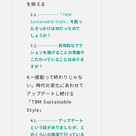
た個人情報につき、以下の内容に従って
を揃える
第三者提供を行うことがあります。な
お、本人の同意がある場合及び法令の定
─────「TBM
めによる場合を除いて、以下の内容以外
Sustainable Style」
を創っ
で当社が取り扱う個人情報を第三者に提
たきっかけは何だったので
供することはありません。
しょうか？
(1)提供先
イベント・セミナーの共催事業者
─────
具体的なアク
(2)提供される個人情報の内容
ションを掲げることの意義や
会社名・所属団体等の名称、所属名、役
こだわっていることはありま
職名等の肩書、氏名、住所、電話番号、
すか？
メールアドレス、その他イベント・セミ
ナーを通じて取得した情報
一度創って終わりじゃな
(3)第三者提供の方法
い。時代の変化にあわせて
電話、FAX、電子メール、郵送などの一般
的な方法
アップデートし続ける
(4)その他
「TBM Sustainable
上記の内容によらない個人情報の第三者
Style」
提供を行う場合には、あらかじめ本人に
対し個別具体的な内容を提示して同意を
─────
アップデート
得ます。
という話がありましたが、ど
のくらいの頻度で行っている
5.委託