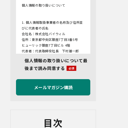
個人情報の取り扱いについて
1. 個人情報取扱事業者の名称及び住所並
びに代表者の氏名
会社名：株式会社バイウィル
住所：東京都中央区銀座7丁目3番5号
ヒューリック銀座7丁目ビル 4階
代表者：代表取締役社長 下村雄一郎
個人情報の取り扱いについて最
2.個人情報保護管理者
後まで読み同意する
管理者名：管理部長
連絡先：info@bywill.co.jp
3.利用目的
当社で取り扱う個人情報（個人情報保護
法第2条第1項により定義された「個人情
報」をいい、以下同様とします。）の利
用目的は以下のとおりです。個人情報の
提供は任意ですが、必要な情報をご提供
目次
いただけない場合、適切な対応ができな
いことがあります。