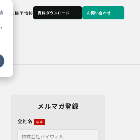
情
JP
/
EN
採用情報
資料ダウンロード
お問い合わせ
な
e
る
yle」
メルマガ登録
会社名