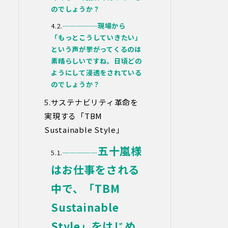
当社は、上記利用目的の達成に必要な範
のでしょうか？
囲内において、個人情報の取扱いの全部
─────
現場から
又は一部を委託する場合があります。個
「もっとこうしていきたい」
人情報の取扱いを外部に委託する際は、
十分な情報管理水準を確保している委託
という声が挙がってくるのは
先を選定するとともに、当該委託先には
素晴らしいですね。日頃どの
必要かつ適切な監督を行います。
ようにして浸透をされている
のでしょうか？
6.安全管理措置
当社は、個人情報保護法、個人情報保護
サステナビリティ革命を
方針及び本方針に従って、個人データ
実現する
「TBM
（個人情報保護法第16条第３項により定
Sustainable Style」
義された「個人データ」をいい、以下同
様とします。）を適切に取り扱い、正確
五十嵐様
かつ最新のものとするよう適切な処置を
─────
講じます。
はお仕事をされる
また、個人データの漏えい、滅失又は毀
損の防止その他の個人データの保護のた
中で、「TBM
め、個人データを適切かつ安全に管理し
ます。
Sustainable
当社は、個人情報を適切に取り扱うた
Style」をはじめ