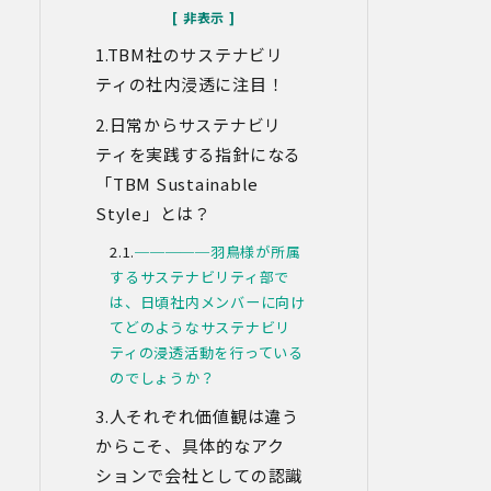
なお、当社との通話及びWebミーティン
グの内容は、ご要望・お問い合わせ内
TBM社のサステナビリ
容・ご意見等の正確な把握、今後のサー
ビス向上等のために、録音・録画させて
ティの社内浸透に注目！
いただく場合があります。
日常からサステナビリ
対象情報
ティを実践する指針になる
・お問い合わせ時に取得する個人情報
「TBM Sustainable
利用目的
Style」
とは？
・各種お問い合わせに対応するため
─────羽鳥様が所属
・お問い合わせ対応の品質向上及びお問
い合わせ内容等の正確な把握のため
するサステナビリティ部で
・取得した情報を解析又は分析して、当
は、日頃社内メンバーに向け
社サービス「環境価値創出支援」「環境
てどのようなサステナビリ
価値売買」「脱炭素コンサルティング」
ティの浸透活動を行っている
「ブランドコンサルティング」の改善・
のでしょうか？
開発を行うため
・統計資料の作成のため
人それぞれ価値観は違う
からこそ、具体的なアク
4.第三者への提供
当社は、イベントやセミナーにて取得し
ションで会社としての認識