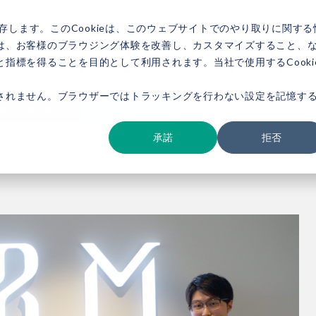
存します。このCookieは、このウェブサイトでのやり取りに関する
は、お客様のブラウジング体験を改善し、カスタマイズすること、
指標を得ることを目的として利用されます。当社で使用するCooki
ービス紹介
事例紹介
新着情報
セミナー
お役立ち情報
会社概要
されません。ブラウザーではトラッキングを行わない設定を記憶す
ダウンロード
お問い合わせ
承諾
拒否
M様②】サステナブルなアクションを促す行動指針「TBM Sustainable St