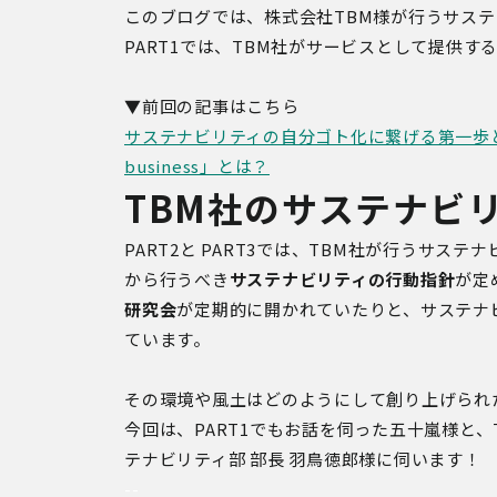
このブログでは、株式会社TBM様が行うサス
PART1では、TBM社がサービスとして提供する「M
▼前回の記事はこちら
サステナビリティの自分ゴト化に繋げる第一歩とし
business」とは？
TBM社のサステナビ
PART2と PART3では、TBM社が行うサス
から行うべき
サステナビリティの行動指針
が定
研究会
が定期的に開かれていたりと、サステナ
ています。
その環境や風土はどのようにして創り上げられ
今回は、PART1でもお話を伺った五十嵐様と
テナビリティ部 部長 羽鳥徳郎様に伺います！
--