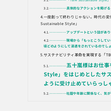
─────
具体的なアクションを掲げる
一度創って終わりじゃない。時代の変
Sustainable Style」
─────
アップデートという話があり
─────
現場から「もっとこうしてい
頃どのようにして浸透をされているのでし
サステナビリティ革命を実現する
「TBM
五十嵐様はお仕事をさ
─────
Style」をはじめとした
ように受け止めていらっし
─────
社歴や年齢に関係なく、気が