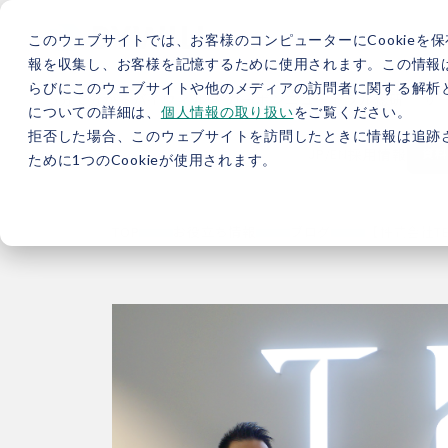
このウェブサイトでは、お客様のコンピューターにCookieを保
報を収集し、お客様を記憶するために使用されます。この情報
らびにこのウェブサイトや他のメディアの訪問者に関する解析と
5分で分かるバイウィル
カーボンニュートラル総研
サ
についての詳細は、
個人情報の取り扱い
をご覧ください。
拒否した場合、このウェブサイトを訪問したときに情報は追跡
JP
/
EN
採用情報
資料
ために1つのCookieが使用されます。
TOP
お役立ち情報
ブログ
【株式会社TB