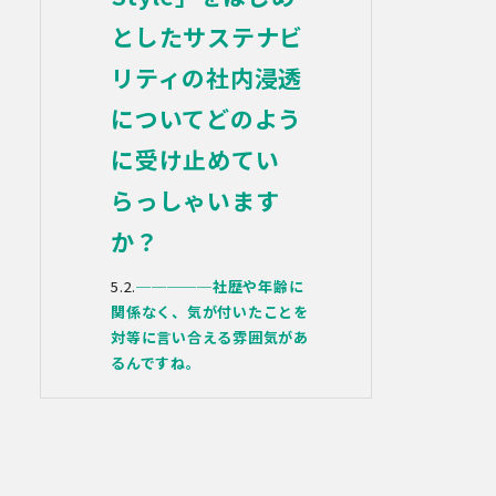
め、以下の安全管理措置を実施します。
(1)組織的安全管理措置
としたサステナビ
・ 個人データの取扱いに関する責任者を
リティの社内浸透
定め、報告連絡体制や取扱方法を管理し
ています。
についてどのよう
・ 個人情報の取扱状況について定期的な
点検及び監査を実施しています。
に受け止めてい
(2)人的安全管理措置
・ 個人データの取扱いに関する留意事項
らっしゃいます
について、従業員に定期的な研修を実施
しています。
か？
・ 個人データについての秘密保持に関す
る事項を就業規則に規定しています。
─────
社歴や年齢に
(3)物理的安全管理措置
関係なく、気が付いたことを
・個人データを取扱う区域において、従
対等に言い合える雰囲気があ
業員の入退室管理及び持ち込む機器等の
制限を行うとともに、権限を有しない者
るんですね。
による個人データの閲覧を防止する措置
を講じています。
・個人データを取り扱う機器、電子媒体
及び書類等の盗難又は紛失等を防止する
ための措置を講じています。
・事務所内外の移動を含め、個人情報を