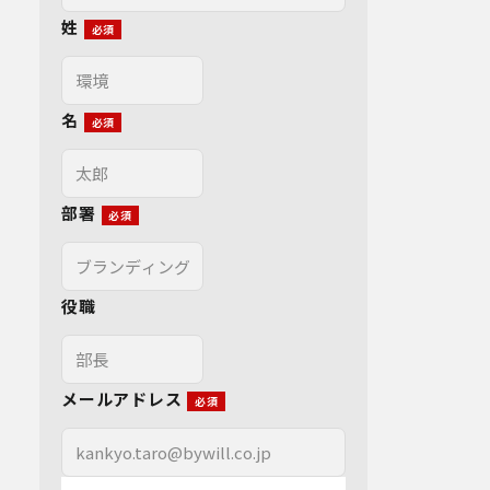
姓
名
部署
役職
メールアドレス