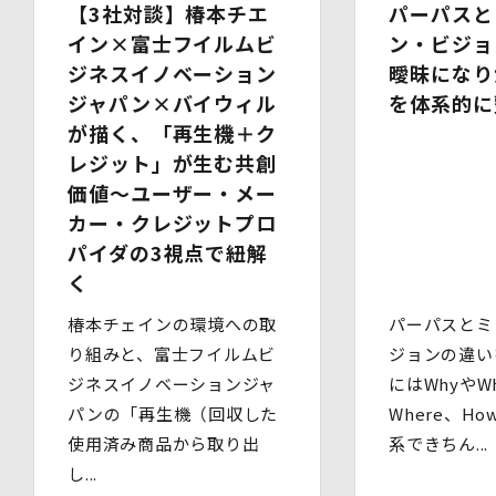
【3社対談】椿本チエ
パーパスと
委託先には必要かつ適切な監督を行います。
イン×富士フイルムビ
ン・ビジョ
6.安全管理措置
ジネスイノベーション
曖昧になり
当社は、個人情報保護法、個人情報保護方針及び本方針に
ジャパン×バイウィル
を体系的に
従って、個人データ（個人情報保護法第16条第３項により
が描く、「再生機＋ク
定義された「個人データ」をいい、以下同様とします。）
を適切に取り扱い、正確かつ最新のものとするよう適切な
レジット」が生む共創
処置を講じます。
価値～ユーザー・メー
また、個人データの漏えい、滅失又は毀損の防止その他の
カー・クレジットプロ
個人データの保護のため、個人データを適切かつ安全に管
理します。
パイダの3視点で紐解
く
当社は、個人情報を適切に取り扱うため、以下の安全管理
措置を実施します。
椿本チェインの環境への取
パーパスとミ
(1)組織的安全管理措置
・ 個人データの取扱いに関する責任者を定め、報告連絡
り組みと、富士フイルムビ
ジョンの違い
体制や取扱方法を管理しています。
ジネスイノベーションジャ
にはWhyやWh
・ 個人情報の取扱状況について定期的な点検及び監査を
パンの「再生機（回収した
Where、H
実施しています。
(2)人的安全管理措置
使用済み商品から取り出
系できちん...
・ 個人データの取扱いに関する留意事項について、従業
し...
員に定期的な研修を実施しています。