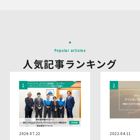
当社は、イベントやセミナーにて取得した個人情報につ
き、以下の内容に従って第三者提供を行うことがありま
す。なお、本人の同意がある場合及び法令の定めによる場
合を除いて、以下の内容以外で当社が取り扱う個人情報を
第三者に提供することはありません。
(1)提供先
イベント・セミナーの共催事業者
(2)提供される個人情報の内容
Popular articles
会社名・所属団体等の名称、所属名、役職名等の肩書、氏
名、住所、電話番号、メールアドレス、その他イベント・
人気記事ランキング
セミナーを通じて取得した情報
(3)第三者提供の方法
電話、FAX、電子メール、郵送などの一般的な方法
(4)その他
上記の内容によらない個人情報の第三者提供を行う場合に
は、あらかじめ本人に対し個別具体的な内容を提示して同
意を得ます。
5.委託
当社は、上記利用目的の達成に必要な範囲内において、個
人情報の取扱いの全部又は一部を委託する場合がありま
す。個人情報の取扱いを外部に委託する際は、十分な情報
2026.07.22
2022.04.11
管理水準を確保している委託先を選定するとともに、当該