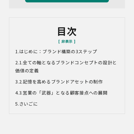
の利用目的は以下のとおりです。個人情報の提供は任意で
すが、必要な情報をご提供いただけない場合、適切な対応
ができないことがあります。
なお、当社との通話及びWebミーティングの内容は、ご要
目次
望・お問い合わせ内容・ご意見等の正確な把握、今後の
サービス向上等のために、録音・録画させていただく場合
があります。
はじめに：
ブランド構築の3ステップ
対象情報
・お問い合わせ時に取得する個人情報
1.全ての軸となるブランドコンセプトの設計と
利用目的
価値の定義
・各種お問い合わせに対応するため
2.記憶を高めるブランドアセットの制作
・お問い合わせ対応の品質向上及びお問い合わせ内容等の
正確な把握のため
3.営業の「武器」となる顧客接点への展開
・取得した情報を解析又は分析して、当社サービス「環境
価値創出支援」「環境価値売買」「脱炭素コンサルティン
さいごに
グ」「ブランドコンサルティング」の改善・開発を行うた
め
・統計資料の作成のため
4.第三者への提供