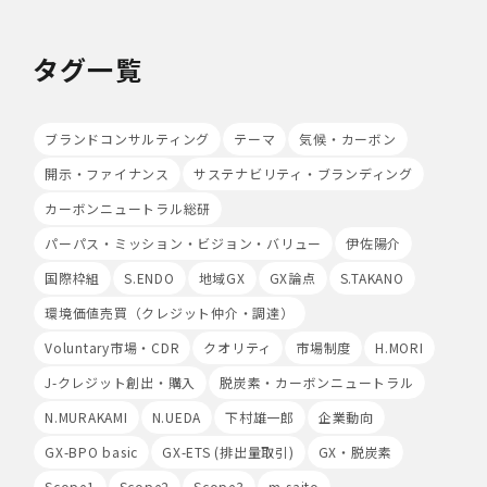
て、Cookieの使用並びに利用者様のIPアドレス、アクセ
ス回数、ご利用ブラウザ及びOSその他利用端末等の情報
の収集を行うことがあります。また、広告の効果測定のた
タグ一覧
め、第三者の運営するツールから当社サイトを訪れる前に
クリックされている広告の情報(クリック日や広告掲載サ
イト等)を取得し、ご提供いただいた個人情報と照合する
場合があります。
ブランドコンサルティング
テーマ
気候・カーボン
Cookieの使用は任意ですが、受け入れを拒否した場合
開示・ファイナンス
サステナビリティ・ブランディング
は、当社サービス等のご利用ができない場合があります。
このほか当社では、広告・マーケティング活動のため、第
カーボンニュートラル総研
三者配信事業者が提供するサービスを利用することがあり
ます。
パーパス・ミッション・ビジョン・バリュー
伊佐陽介
国際枠組
S.ENDO
地域GX
GX論点
S.TAKANO
8.Google Analyticsの利用
当社は、サービス向上のためにGoogle LLC（以下
環境価値売買（クレジット仲介・調達）
「Google社」といいます。）の提供するGoogle
Voluntary市場・CDR
クオリティ
市場制度
H.MORI
Analyticsを利用することがあります。Google
Analyticsを利用しますと、Google社又は当社の設定す
J-クレジット創出・購入
脱炭素・カーボンニュートラル
るCookieをもとにして、Google社が利用者様によるサ
イト訪問履歴を収集、記録、分析します。当社は、
N.MURAKAMI
N.UEDA
下村雄一郎
企業動向
Google社からその分析結果を受け取り、利用者様の利用
GX-BPO basic
GX-ETS (排出量取引)
GX・脱炭素
状況等を把握します。Google Analyticsにより収集、記
録、分析された利用者様の情報には、特定の個人を識別す
Scope1
Scope2
Scope3
m-saito