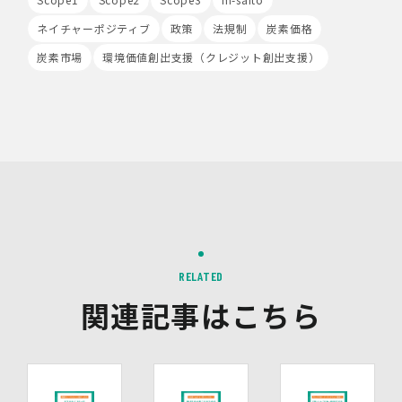
る情報は一切含まれません。また、それらの情報は、
ネイチャーポジティブ
政策
法規制
炭素価格
Google社により同社のプライバシーポリシーに基づいて
管理されます。
炭素市場
環境価値創出支援（クレジット創出支援）
9.第三者配信事業者の広告配信について
Google、Meta（Facebook）、X（Twitter）を含む第
三者配信事業者（以下「第三者配信事業者」といいま
す。）により、インターネット上のさまざまなサイトに当
社の広告が掲載されています。
第三者配信事業者は、Cookie等の識別情報を使用して、
当社のウェブサイトへの訪問・行動履歴情報に基づいて広
告を配信します。また、当社が保有する個人情報と第三者
配信事業者が保有する個人情報について、本人が特定され
ないデータに不可逆変換した上で第三者配信事業者におい
て照合を行い、その結果に基づいて広告を配信することが
RELATED
あります。第三者配信事業者が、これらの情報を広告配信
以外の目的で利用することはありません。
関連記事はこちら
10.保有個人データの開示等
当社の保有個人データについて、利用目的の通知・開示・
内容の訂正・追加又は削除・利用の停止・消去、第三者へ
の提供の停止及び第三者提供記録の開示（以下「開示等」