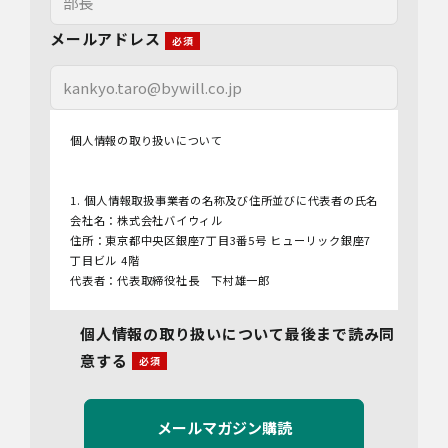
メールアドレス
個人情報の取り扱いについて
1. 個人情報取扱事業者の名称及び住所並びに代表者の氏名
会社名：株式会社バイウィル
住所：東京都中央区銀座7丁目3番5号 ヒューリック銀座7
丁目ビル 4階
代表者：代表取締役社長 下村雄一郎
2.個人情報保護管理者
個人情報の取り扱いについて最後まで読み同
管理者名：管理部長
意する
連絡先：info@bywill.co.jp
3.利用目的
当社で取り扱う個人情報（個人情報保護法第2条第1項によ
り定義された「個人情報」をいい、以下同様とします。）