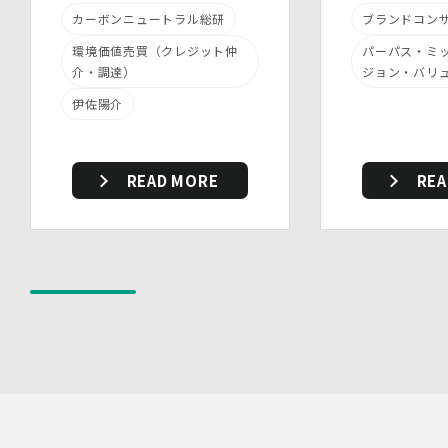
・ 個人データについての秘密保持に関する事項を就業規
カーボンニュートラル総研
ブランドコン
則に規定しています。
(3)物理的安全管理措置
環境価値売買（クレジット仲
パーパス・ミ
・個人データを取扱う区域において、従業員の入退室管理
介・調達）
ジョン・バリ
及び持ち込む機器等の制限を行うとともに、権限を有しな
伊佐陽介
い者による個人データの閲覧を防止する措置を講じていま
す。
・個人データを取り扱う機器、電子媒体及び書類等の盗難
又は紛失等を防止するための措置を講じています。
READ MORE
REA
・事務所内外の移動を含め、個人情報を取り扱う機器、電
子媒体及び書類等を持ち運ぶ場合、容易に個人情報が判明
しないよう措置を実施いたします。
(4)技術的安全管理措置
・アクセス制御を実施して、担当者及び取扱う個人情報
データベース等の範囲を限定しています。
・個人データを取り扱う情報システムについて、外部から
の不正アクセス又は不正ソフトウェアから保護する仕組み
を導入しています。
7.本人が容易に認識できない方法による個人情報の取り扱
い
当社は、最適なサービスの提供と利便性の向上を目的とし