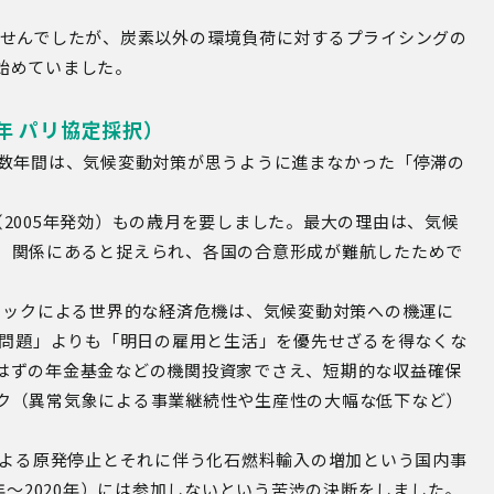
ませんでしたが、炭素以外の環境負荷に対するプライシングの
始めていました。
5年 パリ協定採択）
0数年間は、気候変動対策が思うように進まなかった「停滞の
（2005年発効）もの歳月を要しました。最大の理由は、気候
）関係にあると捉えられ、各国の合意形成が難航したためで
ョックによる世界的な経済危機は、気候変動対策への機運に
境問題」よりも「明日の雇用と生活」を優先せざるを得なくな
はずの年金基金などの機関投資家でさえ、短期的な収益確保
ク（異常気象による事業継続性や生産性の大幅な低下など）
災による原発停止とそれに伴う化石燃料輸入の増加という国内事
年～2020年）には参加しないという苦渋の決断をしました。