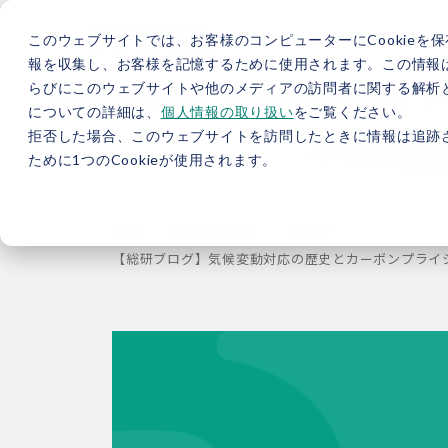
このウェブサイトでは、お客様のコンピューターにCookieを保
報を収集し、お客様を記憶するために使用されます。この情報
らびにこのウェブサイトや他のメディアの訪問者に関する解析と
5分で分かるバイウィル
カーボンニュートラル総研
サ
についての詳細は、
個人情報の取り扱い
をご覧ください。
拒否した場合、このウェブサイトを訪問したときに情報は追跡
JP
/
EN
採用情報
資料
ために1つのCookieが使用されます。
TOP
お役立ち情報
ブログ
【総研ブログ】気候変動対応の歴史とカーボンプライ