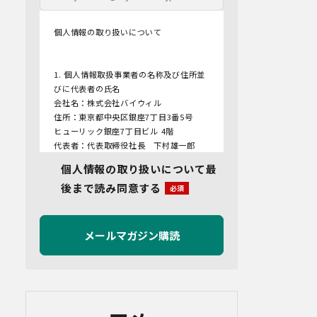
個人情報の取り扱いについて
1. 個人情報取扱事業者の名称及び住所並
びに代表者の氏名
会社名：株式会社バイウィル
住所：東京都中央区銀座7丁目3番5号
ヒューリック銀座7丁目ビル 4階
代表者：代表取締役社長 下村雄一郎
個人情報の取り扱いについて最
2.個人情報保護管理者
後まで読み同意する
管理者名：管理部長
連絡先：info@bywill.co.jp
3.利用目的
当社で取り扱う個人情報（個人情報保護
法第2条第1項により定義された「個人情
報」をいい、以下同様とします。）の利
用目的は以下のとおりです。個人情報の
提供は任意ですが、必要な情報をご提供
いただけない場合、適切な対応ができな