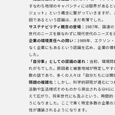
すなわち地球のキャパシティには限界があると
ジェット」という概念に繋がっていきますが、こ
因であるという認識は、まだ希薄でした。
サステナビリティ概念の登場：
1987年、国
世代のニーズを損なわずに現代世代のニーズを
企業の環境責任への問い：
1989年、エクソ
なく企業にもあるという認識を広め、企業の情
した。
「自分事」としての認識の遅れ：
当初、環境問
れがちでした。原因者と被害地域が特定しやす
数の話であり、多くの人々は「自分たちには関
問題の複雑化：
しかし、科学的研究が進むにつ
活動や生活様式そのものから排出されるGHG
えて広がり、将来世代にも及ぶという、時間的
うになりました。ここで漸く特定多数の企業の
性が議論されるようになります。