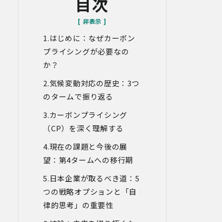
目次
いことがあります。
なお、当社との通話及びWebミーティン
グの内容は、ご要望・お問い合わせ内
はじめに：なぜカーボン
容・ご意見等の正確な把握、今後のサー
ビス向上等のために、録音・録画させて
プライシングが必要なの
いただく場合があります。
か？
対象情報
気候変動対応の歴史：3つ
・お問い合わせ時に取得する個人情報
のタームで振り返る
利用目的
カーボンプライシング
・各種お問い合わせに対応するため
（CP）を深く理解する
・お問い合わせ対応の品質向上及びお問
い合わせ内容等の正確な把握のため
現在の課題と今後の展
・取得した情報を解析又は分析して、当
社サービス「環境価値創出支援」「環境
望：第4タームへの移行期
価値売買」「脱炭素コンサルティング」
「ブランドコンサルティング」の改善・
日本企業が取るべき道：5
開発を行うため
つの戦略オプションと「自
・統計資料の作成のため
律的思考」の重要性
4.第三者への提供