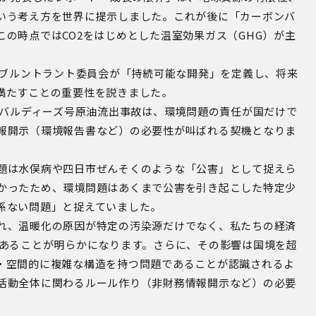
いう考え方を世界に提示しました。これが後に「カーボンバ
の時点ではCO2をはじめとした温室効果ガス（GHG）が主
連のブルントラント委員会が「持続可能な開発」を定義し、将来
満たすことの重要性を説きました。
ン・バルディーズ号原油流出事故は、環境問題の責任が国だけで
報開示（環境報告書など）の必要性が叫ばれる契機となりま
題は水俣病や四日市ぜんそくのような「公害」として捉えら
かったため、環境問題はあくまで公害を引き起こした特定少
係ない問題」と捉えていました。
れ、温暖化の原因が特定の汚染源だけでなく、私たちの経済
にあることが明らかになります。さらに、その影響は国境を超
・空間的に複雑な構造を持つ問題であることが認識されるよ
活動全体に関わるルール作り（非財務情報開示など）の必要