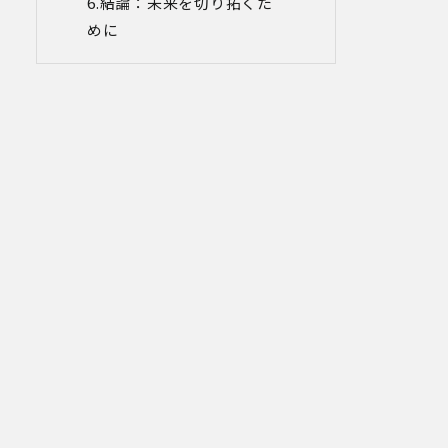
結論：未来を切り拓くた
当社は、イベントやセミナーにて取得し
めに
た個人情報につき、以下の内容に従って
第三者提供を行うことがあります。な
お、本人の同意がある場合及び法令の定
めによる場合を除いて、以下の内容以外
で当社が取り扱う個人情報を第三者に提
供することはありません。
(1)提供先
イベント・セミナーの共催事業者
(2)提供される個人情報の内容
会社名・所属団体等の名称、所属名、役
職名等の肩書、氏名、住所、電話番号、
メールアドレス、その他イベント・セミ
ナーを通じて取得した情報
(3)第三者提供の方法
電話、FAX、電子メール、郵送などの一般
的な方法
(4)その他
上記の内容によらない個人情報の第三者
提供を行う場合には、あらかじめ本人に
対し個別具体的な内容を提示して同意を
得ます。