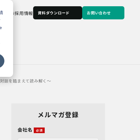
情
JP
/
EN
採用情報
資料ダウンロード
お問い合わせ
な
e
る
対談を踏まえて読み解く～
メルマガ登録
会社名