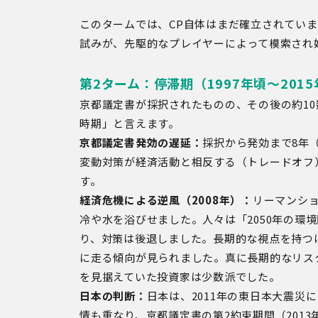
このタームでは、CP自体はまだ確立されてい
試みが、先駆的なプレイヤーによって模索され
第2ターム：停滞期（1997年頃～201
京都議定書が採択されたものの、その後の約1
時期」と言えます。
京都議定書発効の遅延：
採択から発効まで8年
変動対策が経済活動と相反する（トレードオフ
す。
経済危機による逆風（2008年）：
リーマンシ
冷や水を浴びせました。人々は「2050年の環
り、対策は後退しました。長期的な視点を持つ
に走る傾向が見られました。真に長期的なリス
を見据えていた投資家は少数派でした。
日本の判断：
日本は、2011年の東日本大震
情も重なり、京都議定書の第2約束期間（2013