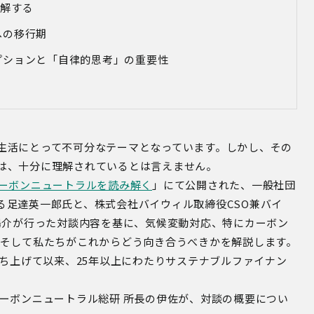
理解する
への移行期
プションと「自律的思考」の重要性
生活にとって不可分なテーマとなっています。しかし、その
は、十分に理解されているとは言えません。
 カーボンニュートラルを読み解く
」にて公開された、一般社団
る足達英一郎氏と、株式会社バイウィル取締役CSO兼バイ
陽介が行った対談内容を基に、気候変動対応、特にカーボン
、そして私たちがこれからどう向き合うべきかを解説します。
立ち上げて以来、25年以上にわたりサステナブルファイナン
ーボンニュートラル総研 所長の伊佐が、対談の概要につい