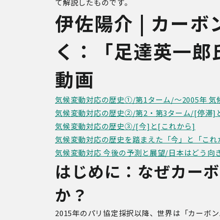
て解説したものです。
伊佐陽介 | カー
く：「足達英一郎
動画
気候変動対応の歴史①/第1ターム/～2005年 
気候変動対応の歴史②/第2・第3ターム/[停滞]と
気候変動対応の歴史③/[今]と[これから]
気候変動対応の歴史を踏まえた「今」と「これ
気候変動対応 今後の予測と展望/日本はどう向き
はじめに：なぜカーボ
か？
2015年のパリ協定採択以降、世界は「カーボ