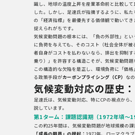
識し、地球の温度上昇を産業革命前と比較して1
した。しかし、足達氏が指摘するように、私た
の「経済指標」を最優先する価値観で動いてき
捉えられがちです。
気候変動問題の根本には、「負の外部性」とい
に負荷を与えても、そのコスト（社会全体が被
者自身がコストを払わないなら、排出を抑制す
乗り）」を許容する構造こそが、気候変動問題
この構造的な欠陥を是正し、環境負荷に「価格
る政策手段が
カーボンプライシング（CP）
な
気候変動対応の歴史：
足達氏は、気候変動対応、特にCPの視点から、
説しています。
第1ターム：課題認識期（1972年頃～1
この約25年間は、気候変動問題が地球規模の
「成長の限界」の提起：
1972年、ローマク