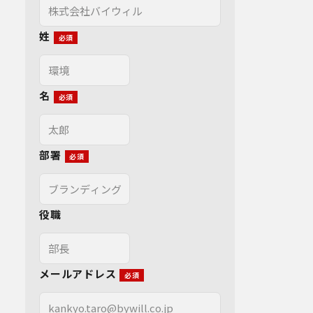
姓
名
部署
役職
メールアドレス