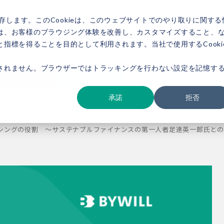
存します。このCookieは、このウェブサイトでのやり取りに関する
は、お客様のブラウジング体験を改善し、カスタマイズすること、
指標を得ることを目的として利用されます。当社で使用するCooki
ービス紹介
事例紹介
新着情報
セミナー
お役立ち情報
会社概要
されません。ブラウザーではトラッキングを行わない設定を記憶す
ダウンロード
お問い合わせ
承諾
拒否
シングの役割 ～サステナブルファイナンスの第一人者足達英一郎氏との