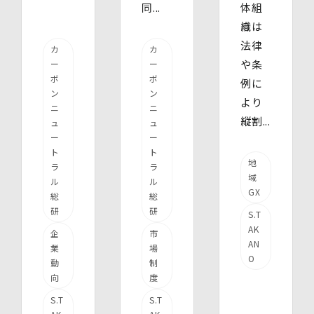
同...
体組
織は
法律
カ
カ
や条
ー
ー
ボ
ボ
例に
ン
ン
より
ニ
ニ
縦割...
ュ
ュ
ー
ー
ト
ト
地
ラ
ラ
域
ル
ル
GX
総
総
研
研
S.T
AK
企
市
AN
業
場
O
動
制
向
度
S.T
S.T