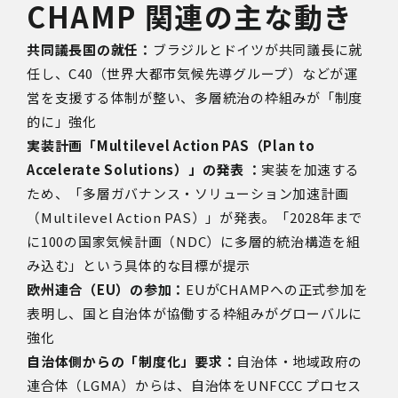
CHAMP 関連の主な動き
共同議長国の就任：
ブラジルとドイツが共同議長に就
任し、C40（世界大都市気候先導グループ）などが運
営を支援する体制が整い、多層統治の枠組みが「制度
的に」強化
実装計画「Multilevel Action PAS（Plan to
Accelerate Solutions）」の発表 ：
実装を加速する
ため、「多層ガバナンス・ソリューション加速計画
（Multilevel Action PAS）」が発表。「2028年まで
に100の国家気候計画（NDC）に多層的統治構造を組
み込む」という具体的な目標が提示
欧州連合（EU）の参加：
EUがCHAMPへの正式参加を
表明し、国と自治体が協働する枠組みがグローバルに
強化
自治体側からの「制度化」要求：
自治体・地域政府の
連合体（LGMA）からは、自治体をUNFCCC プロセス