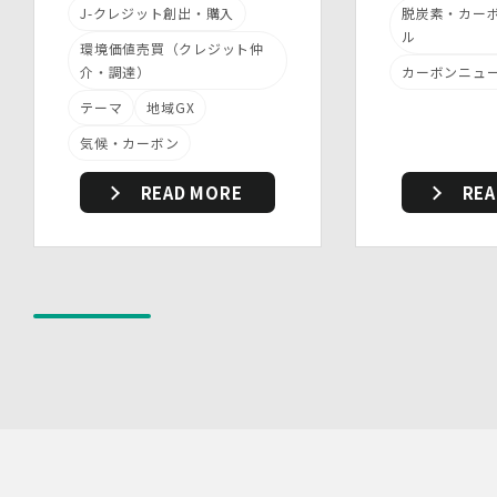
・ 個人情報の取扱状況について定期的な点検及び監査を
J-クレジット創出・購入
脱炭素・カー
実施しています。
ル
(2)人的安全管理措置
環境価値売買（クレジット仲
・ 個人データの取扱いに関する留意事項について、従業
介・調達）
カーボンニュ
員に定期的な研修を実施しています。
テーマ
地域GX
・ 個人データについての秘密保持に関する事項を就業規
則に規定しています。
気候・カーボン
(3)物理的安全管理措置
・個人データを取扱う区域において、従業員の入退室管理
READ MORE
REA
及び持ち込む機器等の制限を行うとともに、権限を有しな
い者による個人データの閲覧を防止する措置を講じていま
す。
・個人データを取り扱う機器、電子媒体及び書類等の盗難
又は紛失等を防止するための措置を講じています。
・事務所内外の移動を含め、個人情報を取り扱う機器、電
子媒体及び書類等を持ち運ぶ場合、容易に個人情報が判明
しないよう措置を実施いたします。
(4)技術的安全管理措置
・アクセス制御を実施して、担当者及び取扱う個人情報
データベース等の範囲を限定しています。
・個人データを取り扱う情報システムについて、外部から
の不正アクセス又は不正ソフトウェアから保護する仕組み
を導入しています。