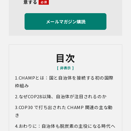
意する
連絡先：info@bywill.co.jp
3.利用目的
当社で取り扱う個人情報（個人情報保護法第2条第1項によ
り定義された「個人情報」をいい、以下同様とします。）
の利用目的は以下のとおりです。個人情報の提供は任意で
すが、必要な情報をご提供いただけない場合、適切な対応
ができないことがあります。
なお、当社との通話及びWebミーティングの内容は、ご要
目次
望・お問い合わせ内容・ご意見等の正確な把握、今後の
サービス向上等のために、録音・録画させていただく場合
があります。
CHAMPとは：国と自治体を接続する初の国際
対象情報
・お問い合わせ時に取得する個人情報
枠組み
利用目的
なぜCOP28以降、自治体が注目されるのか
・各種お問い合わせに対応するため
COP30 で打ち出された CHAMP 関連の主な動
・お問い合わせ対応の品質向上及びお問い合わせ内容等の
正確な把握のため
き
・取得した情報を解析又は分析して、当社サービス「環境
価値創出支援」「環境価値売買」「脱炭素コンサルティン
おわりに：自治体も脱炭素の主役になる時代へ
グ」「ブランドコンサルティング」の改善・開発を行うた