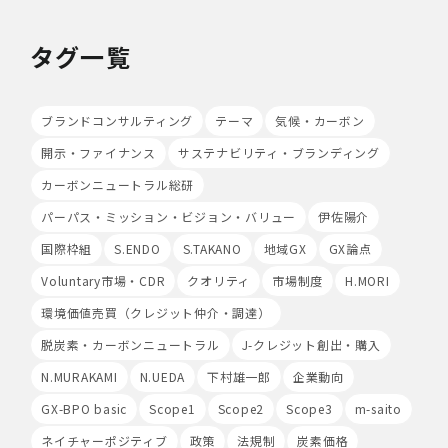
7.本人が容易に認識できない方法による個人情報の取り扱
タグ一覧
い
当社は、最適なサービスの提供と利便性の向上を目的とし
て、Cookieの使用並びに利用者様のIPアドレス、アクセ
ス回数、ご利用ブラウザ及びOSその他利用端末等の情報
ブランドコンサルティング
テーマ
気候・カーボン
の収集を行うことがあります。また、広告の効果測定のた
開示・ファイナンス
サステナビリティ・ブランディング
め、第三者の運営するツールから当社サイトを訪れる前に
クリックされている広告の情報(クリック日や広告掲載サ
カーボンニュートラル総研
イト等)を取得し、ご提供いただいた個人情報と照合する
場合があります。
パーパス・ミッション・ビジョン・バリュー
伊佐陽介
Cookieの使用は任意ですが、受け入れを拒否した場合
国際枠組
S.ENDO
S.TAKANO
地域GX
GX論点
は、当社サービス等のご利用ができない場合があります。
このほか当社では、広告・マーケティング活動のため、第
Voluntary市場・CDR
クオリティ
市場制度
H.MORI
三者配信事業者が提供するサービスを利用することがあり
環境価値売買（クレジット仲介・調達）
ます。
脱炭素・カーボンニュートラル
J-クレジット創出・購入
8.Google Analyticsの利用
当社は、サービス向上のためにGoogle LLC（以下
N.MURAKAMI
N.UEDA
下村雄一郎
企業動向
「Google社」といいます。）の提供するGoogle
GX-BPO basic
Scope1
Scope2
Scope3
m-saito
Analyticsを利用することがあります。Google
Analyticsを利用しますと、Google社又は当社の設定す
ネイチャーポジティブ
政策
法規制
炭素価格