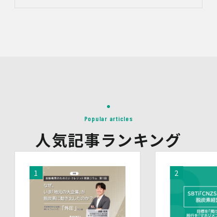
め
・統計資料の作成のため
4.第三者への提供
当社は、イベントやセミナーにて取得した個人情報につ
き、以下の内容に従って第三者提供を行うことがありま
す。なお、本人の同意がある場合及び法令の定めによる場
合を除いて、以下の内容以外で当社が取り扱う個人情報を
第三者に提供することはありません。
(1)提供先
イベント・セミナーの共催事業者
(2)提供される個人情報の内容
Popular articles
会社名・所属団体等の名称、所属名、役職名等の肩書、氏
人気記事ランキング
名、住所、電話番号、メールアドレス、その他イベント・
セミナーを通じて取得した情報
(3)第三者提供の方法
電話、FAX、電子メール、郵送などの一般的な方法
(4)その他
上記の内容によらない個人情報の第三者提供を行う場合に
は、あらかじめ本人に対し個別具体的な内容を提示して同
意を得ます。