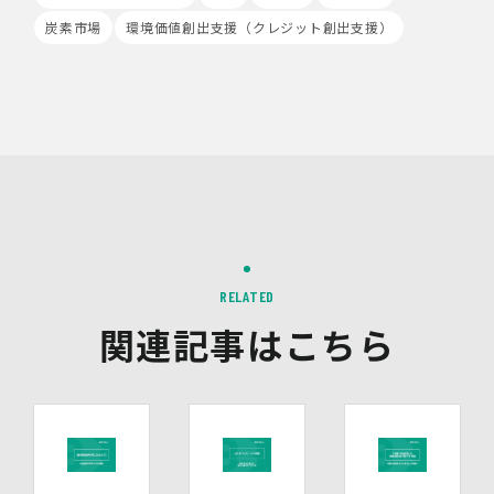
るCookieをもとにして、Google社が利用者様によるサ
炭素市場
環境価値創出支援（クレジット創出支援）
イト訪問履歴を収集、記録、分析します。当社は、
Google社からその分析結果を受け取り、利用者様の利用
状況等を把握します。Google Analyticsにより収集、記
録、分析された利用者様の情報には、特定の個人を識別す
る情報は一切含まれません。また、それらの情報は、
Google社により同社のプライバシーポリシーに基づいて
管理されます。
9.第三者配信事業者の広告配信について
Google、Meta（Facebook）、X（Twitter）を含む第
三者配信事業者（以下「第三者配信事業者」といいま
す。）により、インターネット上のさまざまなサイトに当
社の広告が掲載されています。
RELATED
第三者配信事業者は、Cookie等の識別情報を使用して、
関連記事はこちら
当社のウェブサイトへの訪問・行動履歴情報に基づいて広
告を配信します。また、当社が保有する個人情報と第三者
配信事業者が保有する個人情報について、本人が特定され
ないデータに不可逆変換した上で第三者配信事業者におい
て照合を行い、その結果に基づいて広告を配信することが
あります。第三者配信事業者が、これらの情報を広告配信
以外の目的で利用することはありません。