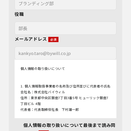
役職
メールアドレス
個人情報の取り扱いについて
1. 個人情報取扱事業者の名称及び住所並びに代表者の氏名
会社名：株式会社バイウィル
住所：東京都中央区銀座7丁目3番5号 ヒューリック銀座7
丁目ビル 4階
代表者：代表取締役社長 下村雄一郎
2.個人情報保護管理者
個人情報の取り扱いについて最後まで読み同
管理者名：管理部長