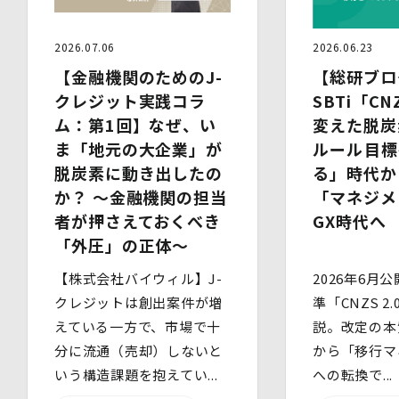
5.委託
当社は、上記利用目的の達成に必要な範囲内において、個
人情報の取扱いの全部又は一部を委託する場合がありま
2026.07.06
2026.06.23
す。個人情報の取扱いを外部に委託する際は、十分な情報
【金融機関のためのJ-
【総研ブロ
管理水準を確保している委託先を選定するとともに、当該
クレジット実践コラ
SBTi「CN
委託先には必要かつ適切な監督を行います。
ム：第1回】なぜ、い
変えた脱炭
6.安全管理措置
ま「地元の大企業」が
ルール――目
当社は、個人情報保護法、個人情報保護方針及び本方針に
脱炭素に動き出したの
る」時代か
従って、個人データ（個人情報保護法第16条第３項により
定義された「個人データ」をいい、以下同様とします。）
か？ 〜金融機関の担当
「マネジメ
を適切に取り扱い、正確かつ最新のものとするよう適切な
者が押さえておくべき
GX時代へ
処置を講じます。
「外圧」の正体〜
また、個人データの漏えい、滅失又は毀損の防止その他の
個人データの保護のため、個人データを適切かつ安全に管
【株式会社バイウィル】J-
理します。
2026年6月公
クレジットは創出案件が増
準「CNZS 2
当社は、個人情報を適切に取り扱うため、以下の安全管理
えている一方で、市場で十
説。改定の本
措置を実施します。
(1)組織的安全管理措置
分に流通（売却）しないと
から「移行マ
・ 個人データの取扱いに関する責任者を定め、報告連絡
いう構造課題を抱えてい...
への転換で...
体制や取扱方法を管理しています。