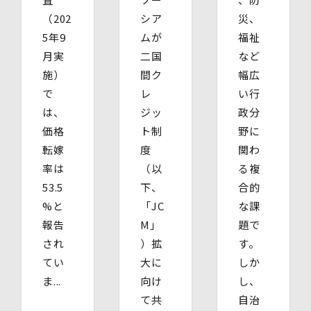
お送りいただく請求書等に郵便為替を同封していただきま
す。その他の方法でご請求いただく場合は、ご請求時にご
（202
シア
災、
相談させていただきます。）
5年9
ムが
福祉
(4)開示等の請求及びお問い合わせ窓口
月実
二国
など
個人情報保護管理者
株式会社バイウィル 管理部長
施）
間ク
幅広
・住所：東京都中央区銀座7丁目3番5号 ヒューリック銀座
で
レ
い行
7丁目ビル 4階
は、
ジッ
政分
・連絡先：info@bywill.co.jp
価格
ト制
野に
【個人情報を与えることの任意性及び当該情報を与えな
転嫁
度
関わ
かった場合に生じる結果】
率は
（以
る複
個⼈情報を取得する項⽬は、全てご本⼈によってご提供い
ただくものです。
53.5
下、
合的
ただし、必要な項⽬をいただけない場合、利⽤⽬的に記載
%と
「JC
な課
の諸⼿続⼜は処理に⽀障が⽣じる可能性があります。
報告
M」
題で
され
）拡
す。
てい
大に
しか
ま...
向け
し、
て共
自治