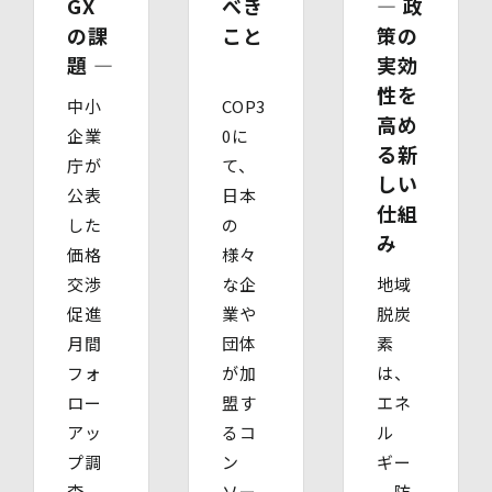
GX
べき
― 政
場合は「代理人であることを確認する書類」を送付してく
の課
こと
策の
ださい。また、各資料に含まれる本籍地情報は都道府県ま
でとし、それ以降の情報は黒塗り等の処理をしてくださ
題 ―
実効
い。
性を
・ 本人確認書類の写し（運転免許証、パスポート、健康
中小
COP3
高め
保険証、住民票、年金手帳等）
企業
0に
・ 代理人であることを確認する書類
る新
庁が
て、
【代理人様が未成年者の法定代理人の場合】
しい
・ 代理人様ご本人の本人確認書類の写し
公表
日本
仕組
・ いずれかの写し（戸籍謄本、住民票（続柄の記載され
した
の
たもの）、その他法定代理権の確認ができる公的書類）
み
価格
様々
【代理人様が成年被後見人の法定代理人の場合】
・ 代理人様ご本人の本人確認書類の写し
交渉
な企
地域
・ いずれかの写し（成年被後見人であることを証明する
促進
業や
脱炭
登記事項証明書、その他法定代理権の確認ができる公的書
月間
団体
素
類）
【委任による代理人様の場合】
フォ
が加
は、
・ 委任状
ロー
盟す
エネ
・ ご本人の印鑑証明書（3ヶ月以内に発行されたもの）
・ 委任を受けたご本人の本人確認書類の写し
アッ
るコ
ル
(3)開示等のご請求の手数料及び徴収方法
プ調
ン
ギー
1回のお求めにつき1,000円（紙面でのご請求の場合は、
査
ソー
、防