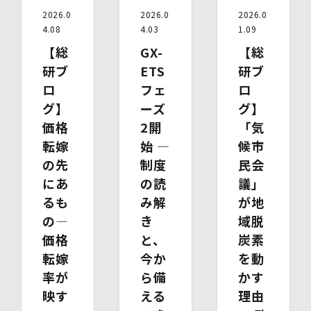
10.保有個人データの開示等
2026.0
2026.0
2026.0
当社の保有個人データについて、利用目的の通知・開示・
4.08
4.03
1.09
内容の訂正・追加又は削除・利用の停止・消去、第三者へ
【総
GX-
【総
の提供の停止及び第三者提供記録の開示（以下「開示等」
研ブ
ETS
研ブ
といいます。）をご希望の場合は、本人又はその代理人か
らのお申し出であることを確認した上で対応いたします。
ロ
フェ
ロ
もし、ご希望の全部又は一部に応じられない場合はその理
グ】
ーズ
グ】
由をご説明いたします。
価格
2開
「気
また、当該お申し出によって取得した個人情報は、お申し
出に関する連絡・事務手続に必要な範囲でのみ利用しま
転嫁
始 ―
候市
す。
の先
制度
民会
(1)開示等の求めのお申し出先
にあ
の読
議」
当社は、開示等の依頼を受け、当該依頼が個人情報保護法
るも
み解
が地
に定める要件を満たす場合には、当社の定める手続に従っ
の―
き
域脱
て速やかに対応します。
開示等のお求めについては、以下のお問い合わせ窓口まで
価格
と、
炭素
お申し出ください。
転嫁
今か
を動
(2)開示等の求めに関するお手続
率が
ら備
かす
お申し出受付け後、当社「保有個人情報に関する開示等の
請求書」を送付いたします。 ご記入いただいた「請求
映す
える
理由
書」と「本人確認書類のコピー」、代理人によるお求めの