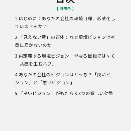
サービス向上等のために、録音・録画させていただく場合
があります。
はじめに：あなたの会社の環境目標、形骸化し
対象情報
・お問い合わせ時に取得する個人情報
ていませんか？
利用目的
「見えない壁」の正体：なぜ環境ビジョンは社
・各種お問い合わせに対応するため
員に届かないのか
・お問い合わせ対応の品質向上及びお問い合わせ内容等の
正確な把握のため
再定義する環境ビジョン：単なる目標ではなく
・取得した情報を解析又は分析して、当社サービス「環境
「共感を生むハブ」
価値創出支援」「環境価値売買」「脱炭素コンサルティン
グ」「ブランドコンサルティング」の改善・開発を行うた
あなたの会社のビジョンはどっち？「良いビ
め
ジョン」と「悪いビジョン」
・統計資料の作成のため
「良いビジョン」がもたらす3つの嬉しい効果
4.第三者への提供
当社は、イベントやセミナーにて取得した個人情報につ
き、以下の内容に従って第三者提供を行うことがありま
す。なお、本人の同意がある場合及び法令の定めによる場
合を除いて、以下の内容以外で当社が取り扱う個人情報を
第三者に提供することはありません。
(1)提供先