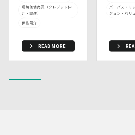
す。
環境価値売買（クレジット仲
パーパス・ミ
・個人データを取り扱う機器、電子媒体及び書類等の盗難
介・調達）
ジョン・バリ
又は紛失等を防止するための措置を講じています。
伊佐陽介
・事務所内外の移動を含め、個人情報を取り扱う機器、電
子媒体及び書類等を持ち運ぶ場合、容易に個人情報が判明
しないよう措置を実施いたします。
(4)技術的安全管理措置
READ MORE
REA
・アクセス制御を実施して、担当者及び取扱う個人情報
データベース等の範囲を限定しています。
・個人データを取り扱う情報システムについて、外部から
の不正アクセス又は不正ソフトウェアから保護する仕組み
を導入しています。
7.本人が容易に認識できない方法による個人情報の取り扱
い
当社は、最適なサービスの提供と利便性の向上を目的とし
て、Cookieの使用並びに利用者様のIPアドレス、アクセ
ス回数、ご利用ブラウザ及びOSその他利用端末等の情報
の収集を行うことがあります。また、広告の効果測定のた
め、第三者の運営するツールから当社サイトを訪れる前に
クリックされている広告の情報(クリック日や広告掲載サ
イト等)を取得し、ご提供いただいた個人情報と照合する