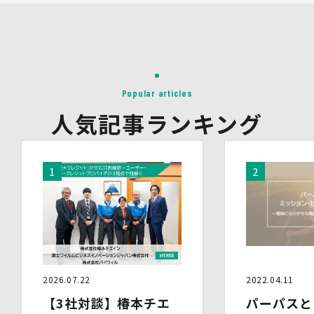
イベント・セミナーの共催事業者
(2)提供される個人情報の内容
会社名・所属団体等の名称、所属名、役職名等の肩書、氏
名、住所、電話番号、メールアドレス、その他イベント・
セミナーを通じて取得した情報
(3)第三者提供の方法
Popular articles
電話、FAX、電子メール、郵送などの一般的な方法
(4)その他
人気記事ランキング
上記の内容によらない個人情報の第三者提供を行う場合に
は、あらかじめ本人に対し個別具体的な内容を提示して同
意を得ます。
5.委託
当社は、上記利用目的の達成に必要な範囲内において、個
人情報の取扱いの全部又は一部を委託する場合がありま
す。個人情報の取扱いを外部に委託する際は、十分な情報
管理水準を確保している委託先を選定するとともに、当該
委託先には必要かつ適切な監督を行います。
6.安全管理措置
2026.07.22
2022.04.11
当社は、個人情報保護法、個人情報保護方針及び本方針に
【3社対談】椿本チエ
パーパスと
従って、個人データ（個人情報保護法第16条第３項により