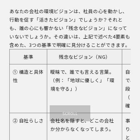
あなたの会社の環境ビジョンは、社員の心を動かし、
行動を促す「活きたビジョン」でしょうか？それと
も、誰の心にも響かない「残念なビジョン」になって
いないでしょうか。その違いは、上記で述べた4要素も
含めた、3つの基準で明確に見分けることができます。
基準
残念なビジョン（NG）
活
① 構造と具体
曖昧で、誰でも言える言葉。
自社
性
（例：「地球に優しく」「環
で、独
境を守る」）
段）
（到
確に
② 自社らしさ
会社名を隠すと、どこの会社
事業
か分からなくなってしまう。
り、
とい