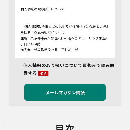
個人情報の取り扱いについて
1. 個人情報取扱事業者の名称及び住所並びに代表者の氏名
会社名：株式会社バイウィル
住所：東京都中央区銀座7丁目3番5号 ヒューリック銀座7
丁目ビル 4階
代表者：代表取締役社長 下村雄一郎
2.個人情報保護管理者
個人情報の取り扱いについて最後まで読み同
管理者名：管理部長
意する
連絡先：info@bywill.co.jp
3.利用目的
当社で取り扱う個人情報（個人情報保護法第2条第1項によ
り定義された「個人情報」をいい、以下同様とします。）
の利用目的は以下のとおりです。個人情報の提供は任意で
すが、必要な情報をご提供いただけない場合、適切な対応
ができないことがあります。
なお、当社との通話及びWebミーティングの内容は、ご要
目次
望・お問い合わせ内容・ご意見等の正確な把握、今後の