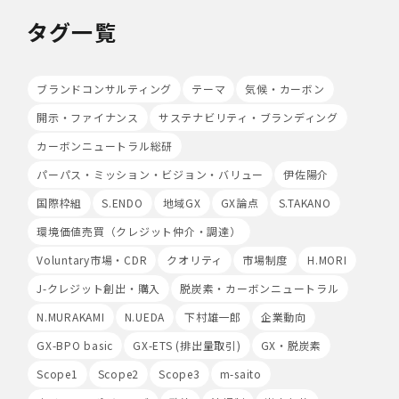
場合があります。
タグ一覧
Cookieの使用は任意ですが、受け入れを拒否した場合
は、当社サービス等のご利用ができない場合があります。
このほか当社では、広告・マーケティング活動のため、第
三者配信事業者が提供するサービスを利用することがあり
ブランドコンサルティング
テーマ
気候・カーボン
ます。
開示・ファイナンス
サステナビリティ・ブランディング
8.Google Analyticsの利用
カーボンニュートラル総研
当社は、サービス向上のためにGoogle LLC（以下
「Google社」といいます。）の提供するGoogle
パーパス・ミッション・ビジョン・バリュー
伊佐陽介
Analyticsを利用することがあります。Google
国際枠組
S.ENDO
地域GX
GX論点
S.TAKANO
Analyticsを利用しますと、Google社又は当社の設定す
るCookieをもとにして、Google社が利用者様によるサ
環境価値売買（クレジット仲介・調達）
イト訪問履歴を収集、記録、分析します。当社は、
Voluntary市場・CDR
Google社からその分析結果を受け取り、利用者様の利用
クオリティ
市場制度
H.MORI
状況等を把握します。Google Analyticsにより収集、記
J-クレジット創出・購入
脱炭素・カーボンニュートラル
録、分析された利用者様の情報には、特定の個人を識別す
る情報は一切含まれません。また、それらの情報は、
N.MURAKAMI
N.UEDA
下村雄一郎
企業動向
Google社により同社のプライバシーポリシーに基づいて
GX-BPO basic
GX-ETS (排出量取引)
GX・脱炭素
管理されます。
Scope1
Scope2
Scope3
m-saito
9.第三者配信事業者の広告配信について