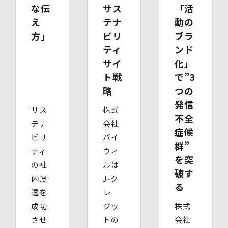
たもの）、その他法定代理権の確認ができる公的書類）
な伝
サス
「活
【代理人様が成年被後見人の法定代理人の場合】
え
テナ
動の
・ 代理人様ご本人の本人確認書類の写し
方」
ビリ
ブラ
・ いずれかの写し（成年被後見人であることを証明する
登記事項証明書、その他法定代理権の確認ができる公的書
ティ
ンド
類）
サイ
化」
【委任による代理人様の場合】
ト戦
で”3
・ 委任状
・ ご本人の印鑑証明書（3ヶ月以内に発行されたもの）
略
つの
・ 委任を受けたご本人の本人確認書類の写し
発信
(3)開示等のご請求の手数料及び徴収方法
サス
株式
不全
1回のお求めにつき1,000円（紙面でのご請求の場合は、
テナ
会社
お送りいただく請求書等に郵便為替を同封していただきま
症候
ビリ
バイ
す。その他の方法でご請求いただく場合は、ご請求時にご
群”
相談させていただきます。）
ティ
ウィ
(4)開示等の請求及びお問い合わせ窓口
を突
の社
ルは
個人情報保護管理者
破す
株式会社バイウィル 管理部長
内浸
J‑ク
る
・住所：東京都中央区銀座7丁目3番5号 ヒューリック銀座
透を
レ
7丁目ビル 4階
成功
ジッ
株式
・連絡先：info@bywill.co.jp
させ
トの
会社
【個人情報を与えることの任意性及び当該情報を与えな