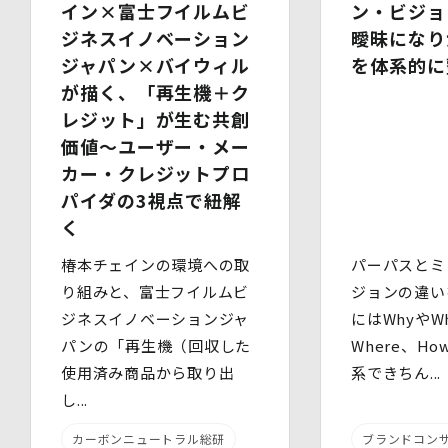
イン×富士フイルムビ
ン・ビジョ
定義された「個人データ」をいい、以下同様とします。）
を適切に取り扱い、正確かつ最新のものとするよう適切な
ジネスイノベーション
曖昧になり
処置を講じます。
ジャパン×バイウィル
を体系的に
また、個人データの漏えい、滅失又は毀損の防止その他の
が描く、「再生機＋ク
個人データの保護のため、個人データを適切かつ安全に管
理します。
レジット」が生む共創
価値～ユーザー・メー
当社は、個人情報を適切に取り扱うため、以下の安全管理
措置を実施します。
カー・クレジットプロ
(1)組織的安全管理措置
パイダの3視点で紐解
・ 個人データの取扱いに関する責任者を定め、報告連絡
く
体制や取扱方法を管理しています。
・ 個人情報の取扱状況について定期的な点検及び監査を
椿本チェインの環境への取
パーパスとミ
実施しています。
(2)人的安全管理措置
り組みと、富士フイルムビ
ジョンの違い
・ 個人データの取扱いに関する留意事項について、従業
ジネスイノベーションジャ
にはWhyやWh
員に定期的な研修を実施しています。
パンの「再生機（回収した
Where、H
・ 個人データについての秘密保持に関する事項を就業規
則に規定しています。
使用済み商品から取り出
系できちん...
(3)物理的安全管理措置
し...
・個人データを取扱う区域において、従業員の入退室管理
及び持ち込む機器等の制限を行うとともに、権限を有しな
カーボンニュートラル総研
ブランドコン
い者による個人データの閲覧を防止する措置を講じていま