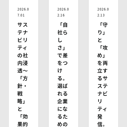
す。
2026.0
2026.0
2026.0
7.01
2.16
2.13
(1)開示等の求めのお申し出先
当社は、開示等の依頼を受け、当該依頼が個人情報保護法
サス
「自
「守
に定める要件を満たす場合には、当社の定める手続に従っ
テナ
社ら
り」
て速やかに対応します。
ビリ
し
と
開示等のお求めについては、以下のお問い合わせ窓口まで
お申し出ください。
ティ
さ」
「攻
(2)開示等の求めに関するお手続
の社
で差
め」
お申し出受付け後、当社「保有個人情報に関する開示等の
請求書」を送付いたします。 ご記入いただいた「請求
内浸
をつ
を両
書」と「本人確認書類のコピー」、代理人によるお求めの
透～
け
立す
場合は「代理人であることを確認する書類」を送付してく
「方
る。
るサ
ださい。また、各資料に含まれる本籍地情報は都道府県ま
でとし、それ以降の情報は黒塗り等の処理をしてくださ
針・
選ば
ステ
い。
戦
れる
ナビ
・ 本人確認書類の写し（運転免許証、パスポート、健康
略」
企業
リ
保険証、住民票、年金手帳等）
・ 代理人であることを確認する書類
と
にな
ティ
【代理人様が未成年者の法定代理人の場合】
「効
るた
発
・ 代理人様ご本人の本人確認書類の写し
果的
めの
信。
・ いずれかの写し（戸籍謄本、住民票（続柄の記載され