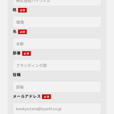
姓
名
部署
役職
メールアドレス