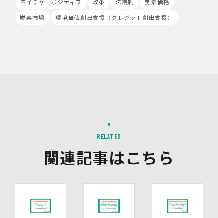
ネイチャーポジティブ
Google、Meta（Facebook）、X（Twitter）を含む第
政策
法規制
炭素価格
三者配信事業者（以下「第三者配信事業者」といいま
炭素市場
環境価値創出支援（クレジット創出支援）
す。）により、インターネット上のさまざまなサイトに当
社の広告が掲載されています。
第三者配信事業者は、Cookie等の識別情報を使用して、
当社のウェブサイトへの訪問・行動履歴情報に基づいて広
告を配信します。また、当社が保有する個人情報と第三者
配信事業者が保有する個人情報について、本人が特定され
ないデータに不可逆変換した上で第三者配信事業者におい
て照合を行い、その結果に基づいて広告を配信することが
あります。第三者配信事業者が、これらの情報を広告配信
以外の目的で利用することはありません。
10.保有個人データの開示等
RELATED
当社の保有個人データについて、利用目的の通知・開示・
内容の訂正・追加又は削除・利用の停止・消去、第三者へ
関連記事はこちら
の提供の停止及び第三者提供記録の開示（以下「開示等」
といいます。）をご希望の場合は、本人又はその代理人か
らのお申し出であることを確認した上で対応いたします。
もし、ご希望の全部又は一部に応じられない場合はその理
由をご説明いたします。
また、当該お申し出によって取得した個人情報は、お申し
出に関する連絡・事務手続に必要な範囲でのみ利用しま