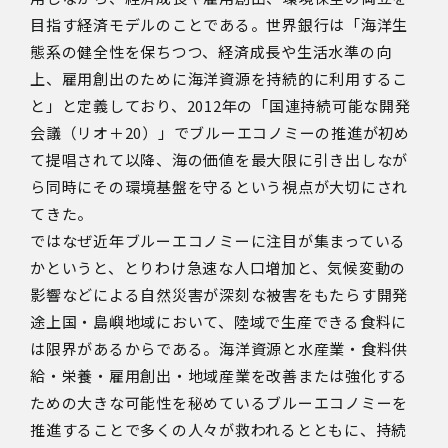
目指す経済モデルのことである。世界銀行は「海洋生
態系の健全性を保ちつつ、経済成長や生活水準の向
上、雇用創出のために海洋資源を持続的に利用するこ
と」と定義しており、
2012
年の「国連持続可能な開発
会議（リオ＋
20
）」でブルーエコノミーの推進が初め
て提唱されて以降、海の価値を最大限に引き出しなが
ら同時にその環境基盤を守るという視点が大切にされ
てきた。
ではなぜ近年ブルーエコノミーに注目が集まっている
かというと、とりわけ急速な人口増加と、気候変動の
影響などによる自然災害が深刻な被害をもたらす開発
途上国・島嶼地域において、陸域で生産できる食料に
は限界があるからである。海洋資源と水産業・食料供
給・栄養・雇用創出・地域産業を改善または強化する
ための大きな可能性を秘めているブルーエコノミーを
推進することで多くの人々が救われるとともに、持続