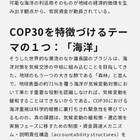
可能な海洋の利活用そのものが地域の経済的価値を生
み出す観点から、官民資金が動員されている。
COP30を特徴づけるテー
マの１つ：「海洋」
そうした世界的な潮流のなか議長国のブラジルは、海
洋対策を気候交渉の中核に組み込むことを目指してき
た。地球のもう一つの大きな肺である「森林」と並ん
で、地球表面の約
71
％を覆う海洋が気候変動対策にお
いて果たす重要な役割を認識しなければ、気候変動を
緩和することはできないからである。
COP30
における
海洋重視は科学的根拠に裏打ちされ緊急性を帯びてい
るものの、真の課題は、気候変動の緩和策・適応策を
実施フェーズに移すための制度・資金調達メカニズ
ム・説明責任構造（
accountability structures
）を