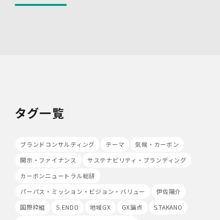
しないよう措置を実施いたします。
(4)技術的安全管理措置
・アクセス制御を実施して、担当者及び取扱う個人情報
データベース等の範囲を限定しています。
・個人データを取り扱う情報システムについて、外部から
の不正アクセス又は不正ソフトウェアから保護する仕組み
を導入しています。
7.本人が容易に認識できない方法による個人情報の取り扱
い
当社は、最適なサービスの提供と利便性の向上を目的とし
タグ一覧
て、Cookieの使用並びに利用者様のIPアドレス、アクセ
ス回数、ご利用ブラウザ及びOSその他利用端末等の情報
の収集を行うことがあります。また、広告の効果測定のた
め、第三者の運営するツールから当社サイトを訪れる前に
ブランドコンサルティング
テーマ
気候・カーボン
クリックされている広告の情報(クリック日や広告掲載サ
開示・ファイナンス
サステナビリティ・ブランディング
イト等)を取得し、ご提供いただいた個人情報と照合する
場合があります。
カーボンニュートラル総研
Cookieの使用は任意ですが、受け入れを拒否した場合
パーパス・ミッション・ビジョン・バリュー
伊佐陽介
は、当社サービス等のご利用ができない場合があります。
このほか当社では、広告・マーケティング活動のため、第
国際枠組
S.ENDO
地域GX
GX論点
S.TAKANO
三者配信事業者が提供するサービスを利用することがあり