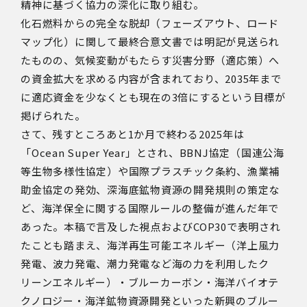
精神に基づく協力の深化に取り組む。
化石燃料からの完全な脱却（フェーズアウト、ロード
マップ化）に関して最終合意文書では明記が見送られ
たものの、気候変動がもたらす災害分野（適応策）へ
の資金拡大を求める内容が含まれており、
2035
年まで
に適応資金を少なくとも現在の
3
倍にするという目標が
掲げられた。
さて、残すところあと
1
か月で終わる
2025
年は
「
Ocean Super Year
」とされ、
BBNJ
協定（国連公海
等生物多様性協定）や国際プラスチック条約、漁業補
助金協定の発効、深海底鉱物資源の開発規則の策定な
ど、海洋保全に関する国際ルールの整備が進んだ年で
あった。本稿で言及した視点および
COP30
で表明され
たことも踏まえ、海洋再生可能エネルギー（洋上風力
発電、波力発電、潮力発電など海の力を利用したク
リーンエネルギー）・ブルーカーボン・海洋バイオテ
クノロジー・海洋鉱物資源開発といった新興のブルー