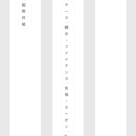
国
テ
際
ー
枠
マ
組
開
示
・
フ
ァ
イ
ナ
ン
ス
気
候
・
カ
ー
ボ
ン
N.