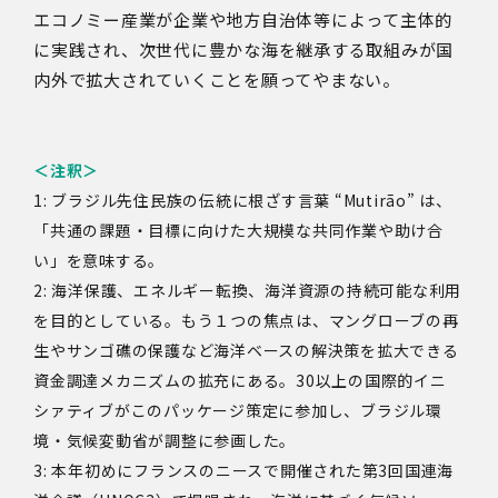
エコノミー産業が企業や地方自治体等によって主体的
に実践され、次世代に豊かな海を継承する取組みが国
内外で拡大されていくことを願ってやまない。
＜注釈＞
1: ブラジル先住民族の伝統に根ざす言葉 “Mutirão” は、
「共通の課題・目標に向けた大規模な共同作業や助け合
い」を意味する。
2: 海洋保護、エネルギー転換、海洋資源の持続可能な利用
を目的としている。もう１つの焦点は、マングローブの再
生やサンゴ礁の保護など海洋ベースの解決策を拡大できる
資金調達メカニズムの拡充にある。30以上の国際的イニ
シァティブがこのパッケージ策定に参加し、ブラジル環
境・気候変動省が調整に参画した。
3: 本年初めにフランスのニースで開催された第3回国連海