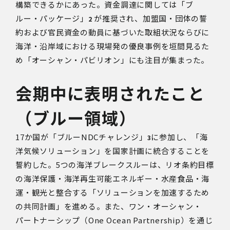
構築できるかにあった。資金調達に関しては「ブ
ルー・パッケージ」
が推奨され、加盟国・団体の誓
2
約および官民資金の動員に基づいた取組状況ならびに
海洋・沿岸域における現場発の優良事例を垣間見るた
め「オーシャン・パビリオン」にも注目が集まった。
会期中に表明されたこと
（ブルー領域）
17か国が「ブルー
NDC
チャレンジ」
に参加し、「海
3
洋気候ソリューション」を国家計画に統合することを
誓約した。
5
つの海洋ブレークスルーは、リオ条約目標
の海洋保護・海洋再生可能エネルギー・水産食品・海
運・観光と整合する「ソリューションを加速するため
の共同計画」を進める。また、ワン・オーシャン・
パートナーシップ（
One Ocean Partnership
）を通じ