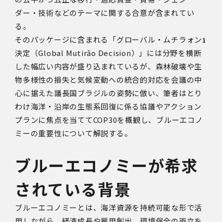
ダー・技術などのテーマに関する合意が含まれてい
る。
そのパッケージに含まれる「グローバル・ムチラォン
1
決定（
Global Mutirão Decision
）」には分野を横断
した幅広い内容が盛り込まれているが、森林破壊や生
物多様性の損失と気候変動への統合的対応を会議の中
心に据えた議長国ブラジルの姿勢に倣い、筆者はとり
わけ海洋・沿岸の生態系回復に係る協議やアクション
プランに焦点を当てて
COP30
を概観し、ブルーエコノ
ミーの重要性について解説する。
ブルーエコノミーが希求
されている背景
ブルーエコノミーとは、海洋資源を持続可能な形で活
用しながら、経済成長や雇用創出、環境保全の両立を