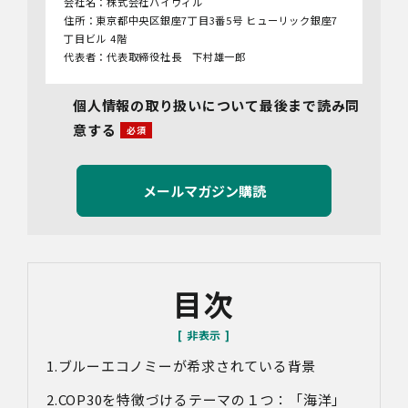
会社名：株式会社バイウィル
住所：東京都中央区銀座7丁目3番5号 ヒューリック銀座7
丁目ビル 4階
代表者：代表取締役社長 下村雄一郎
2.個人情報保護管理者
個人情報の取り扱いについて最後まで読み同
管理者名：管理部長
意する
連絡先：info@bywill.co.jp
3.利用目的
当社で取り扱う個人情報（個人情報保護法第2条第1項によ
り定義された「個人情報」をいい、以下同様とします。）
の利用目的は以下のとおりです。個人情報の提供は任意で
すが、必要な情報をご提供いただけない場合、適切な対応
ができないことがあります。
なお、当社との通話及びWebミーティングの内容は、ご要
目次
望・お問い合わせ内容・ご意見等の正確な把握、今後の
サービス向上等のために、録音・録画させていただく場合
があります。
ブルーエコノミーが希求されている背景
対象情報
・お問い合わせ時に取得する個人情報
COP30を特徴づけるテーマの１つ：「海洋」