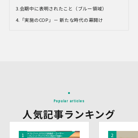
利用目的
会期中に表明されたこと（ブルー領域）
・各種お問い合わせに対応するため
・お問い合わせ対応の品質向上及びお問い合わせ内容等の
「実施の
COP
」－ 新たな時代の幕開け
正確な把握のため
・取得した情報を解析又は分析して、当社サービス「環境
価値創出支援」「環境価値売買」「脱炭素コンサルティン
グ」「ブランドコンサルティング」の改善・開発を行うた
め
・統計資料の作成のため
4.第三者への提供
当社は、イベントやセミナーにて取得した個人情報につ
き、以下の内容に従って第三者提供を行うことがありま
す。なお、本人の同意がある場合及び法令の定めによる場
合を除いて、以下の内容以外で当社が取り扱う個人情報を
第三者に提供することはありません。
Popular articles
(1)提供先
イベント・セミナーの共催事業者
人気記事ランキング
(2)提供される個人情報の内容
会社名・所属団体等の名称、所属名、役職名等の肩書、氏
名、住所、電話番号、メールアドレス、その他イベント・
セミナーを通じて取得した情報