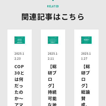
告を配信します。また、当社が保有する個人情報と第三者
RELATED
配信事業者が保有する個人情報について、本人が特定され
ないデータに不可逆変換した上で第三者配信事業者におい
関連記事はこちら
て照合を行い、その結果に基づいて広告を配信することが
あります。第三者配信事業者が、これらの情報を広告配信
以外の目的で利用することはありません。
10.保有個人データの開示等
当社の保有個人データについて、利用目的の通知・開示・
内容の訂正・追加又は削除・利用の停止・消去、第三者へ
の提供の停止及び第三者提供記録の開示（以下「開示等」
2025.1
2025.1
2025.1
といいます。）をご希望の場合は、本人又はその代理人か
2.23
2.11
1.27
らのお申し出であることを確認した上で対応いたします。
もし、ご希望の全部又は一部に応じられない場合はその理
COP
【総
【総
由をご説明いたします。
30と
研ブ
研ブ
また、当該お申し出によって取得した個人情報は、お申し
は何
ロ
ロ
出に関する連絡・事務手続に必要な範囲でのみ利用しま
す。
だっ
グ】
グ】
たの
持続
総論
(1)開示等の求めのお申し出先
か～
可能
賛
当社は、開示等の依頼を受け、当該依頼が個人情報保護法
に定める要件を満たす場合には、当社の定める手続に従っ
アマ
な地
成、