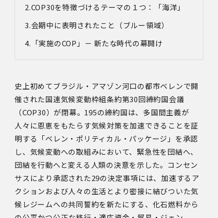
COP30を特徴づけるテーマの１つ：「海洋」
会期中に表明されたこと（ブルー領域）
「実施の
COP
」－ 新たな時代の幕開け
史上初めてブラジル・アマゾン河口の都市ベレンで開
催された国連気候変動枠組条約第
30
回締約国会議
（
COP30
）が閉幕。
195
の締約国は、多国間主義が
人々に恩恵をもたらす気候対策を加速できることを証
明する「ベレン・ポリティカル・パッケージ」を承認
し、気候変動への取組みにおいて、緊急性を団結へ、
団結を行動へと変える人類の決意を示した。コンセン
サスにより承認された
29
の決定事項には、加速するア
クションおよび人々の生活とより密接に結びついた気
候レジームへの共同誓約を新たにする、化石燃料から
の公平かつ公正な移行・適応資金・貿易・ジェン