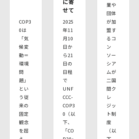
に寄
業や
【委任による代理人様の場合】
せて
・ 委任状
団体
・ ご本人の印鑑証明書（3ヶ月以内に発行されたもの）
COP3
2025
が加
・ 委任を受けたご本人の本人確認書類の写し
0は
年11
盟す
(3)開示等のご請求の手数料及び徴収方法
1回のお求めにつき1,000円（紙面でのご請求の場合は、
「気
月10
るコ
お送りいただく請求書等に郵便為替を同封していただきま
候変
日か
ン
す。その他の方法でご請求いただく場合は、ご請求時にご
動＝
ら21
ソー
相談させていただきます。）
(4)開示等の請求及びお問い合わせ窓口
環境
日の
シア
個人情報保護管理者
問
日程
ムが
株式会社バイウィル 管理部長
題」
で
二国
・住所：東京都中央区銀座7丁目3番5号 ヒューリック銀座
7丁目ビル 4階
とい
UNF
間ク
・連絡先：info@bywill.co.jp
う従
CCC-
レ
来の
COP3
ジッ
【個人情報を与えることの任意性及び当該情報を与えな
かった場合に生じる結果】
固定
0（以
ト制
個⼈情報を取得する項⽬は、全てご本⼈によってご提供い
観念
下、
度
ただくものです。
を超
「CO
（以
ただし、必要な項⽬をいただけない場合、利⽤⽬的に記載
の諸⼿続⼜は処理に⽀障が⽣じる可能性があります。
え、
P30」
下、