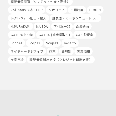
ます。
環境価値売買（クレジット仲介・調達）
Voluntary市場・CDR
クオリティ
市場制度
H.MORI
8.Google Analyticsの利用
当社は、サービス向上のためにGoogle LLC（以下
J-クレジット創出・購入
脱炭素・カーボンニュートラル
「Google社」といいます。）の提供するGoogle
N.MURAKAMI
N.UEDA
下村雄一郎
企業動向
Analyticsを利用することがあります。Google
Analyticsを利用しますと、Google社又は当社の設定す
GX-BPO basic
GX-ETS (排出量取引)
GX・脱炭素
るCookieをもとにして、Google社が利用者様によるサ
イト訪問履歴を収集、記録、分析します。当社は、
Scope1
Scope2
Scope3
m-saito
Google社からその分析結果を受け取り、利用者様の利用
ネイチャーポジティブ
政策
法規制
炭素価格
状況等を把握します。Google Analyticsにより収集、記
録、分析された利用者様の情報には、特定の個人を識別す
炭素市場
環境価値創出支援（クレジット創出支援）
る情報は一切含まれません。また、それらの情報は、
Google社により同社のプライバシーポリシーに基づいて
管理されます。
9.第三者配信事業者の広告配信について
Google、Meta（Facebook）、X（Twitter）を含む第
三者配信事業者（以下「第三者配信事業者」といいま
す。）により、インターネット上のさまざまなサイトに当
社の広告が掲載されています。
第三者配信事業者は、Cookie等の識別情報を使用して、
当社のウェブサイトへの訪問・行動履歴情報に基づいて広