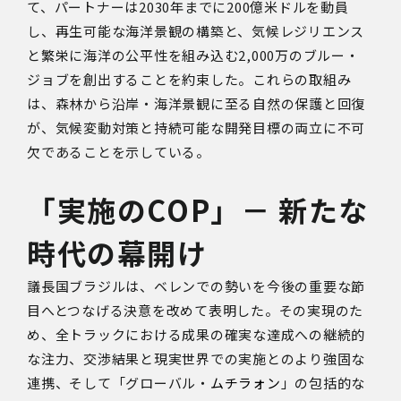
て、パートナーは
2030
年までに
200
億米ドルを動員
し、再生可能な海洋景観の構築と、気候レジリエンス
と繁栄に海洋の公平性を組み込む
2,000
万のブルー・
ジョブを創出することを約束した。これらの取組み
は、森林から沿岸・海洋景観に至る自然の保護と回復
が、気候変動対策と持続可能な開発目標の両立に不可
欠であることを示している。
「実施の
COP
」－ 新たな
時代の幕開け
議長国ブラジルは、ベレンでの勢いを今後の重要な節
目へとつなげる決意を改めて表明した。その実現のた
め、全トラックにおける成果の確実な達成への継続的
な注力、交渉結果と現実世界での実施とのより強固な
連携、そして「グローバル・
ムチラォン
」の包括的な