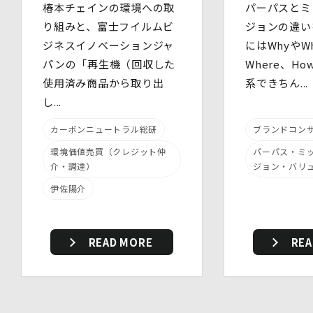
椿本チェインの環境への取
パーパスとミ
り組みと、富士フイルムビ
ジョンの違い
当社は、個人情報を適切に取り扱うため、以下の安全管理
措置を実施します。
ジネスイノベーションジャ
にはWhyやWh
(1)組織的安全管理措置
パンの「再生機（回収した
Where、H
・ 個人データの取扱いに関する責任者を定め、報告連絡
使用済み商品から取り出
系できちん...
体制や取扱方法を管理しています。
・ 個人情報の取扱状況について定期的な点検及び監査を
し...
実施しています。
(2)人的安全管理措置
カーボンニュートラル総研
ブランドコン
・ 個人データの取扱いに関する留意事項について、従業
環境価値売買（クレジット仲
パーパス・ミ
員に定期的な研修を実施しています。
介・調達）
ジョン・バリ
・ 個人データについての秘密保持に関する事項を就業規
則に規定しています。
伊佐陽介
(3)物理的安全管理措置
・個人データを取扱う区域において、従業員の入退室管理
及び持ち込む機器等の制限を行うとともに、権限を有しな
い者による個人データの閲覧を防止する措置を講じていま
READ MORE
REA
す。
・個人データを取り扱う機器、電子媒体及び書類等の盗難
又は紛失等を防止するための措置を講じています。
・事務所内外の移動を含め、個人情報を取り扱う機器、電
子媒体及び書類等を持ち運ぶ場合、容易に個人情報が判明