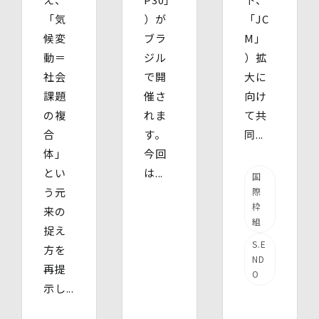
「気
）が
「JC
候変
ブラ
M」
動＝
ジル
）拡
社会
で開
大に
課題
催さ
向け
の複
れま
て共
合
す。
同...
体」
今回
とい
は...
国
う元
際
枠
来の
組
捉え
S.E
方を
ND
再提
O
示し...