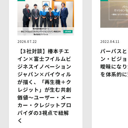
(3)第三者提供の方法
電話、FAX、電子メール、郵送などの一般的な方法
(4)その他
上記の内容によらない個人情報の第三者提供を行う場合に
は、あらかじめ本人に対し個別具体的な内容を提示して同
意を得ます。
2026.07.22
2022.04.11
5.委託
当社は、上記利用目的の達成に必要な範囲内において、個
【3社対談】椿本チエ
パーパスと
人情報の取扱いの全部又は一部を委託する場合がありま
イン×富士フイルムビ
ン・ビジョ
す。個人情報の取扱いを外部に委託する際は、十分な情報
管理水準を確保している委託先を選定するとともに、当該
ジネスイノベーション
曖昧になり
委託先には必要かつ適切な監督を行います。
ジャパン×バイウィル
を体系的に
が描く、「再生機＋ク
6.安全管理措置
当社は、個人情報保護法、個人情報保護方針及び本方針に
レジット」が生む共創
従って、個人データ（個人情報保護法第16条第３項により
価値～ユーザー・メー
定義された「個人データ」をいい、以下同様とします。）
カー・クレジットプロ
を適切に取り扱い、正確かつ最新のものとするよう適切な
処置を講じます。
パイダの3視点で紐解
また、個人データの漏えい、滅失又は毀損の防止その他の
く
個人データの保護のため、個人データを適切かつ安全に管
理します。