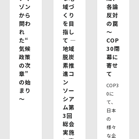
て速やかに対応します。
ゾン
域づ
各論
開示等のお求めについては、以下のお問い合わせ窓口まで
から
くり
反対
お申し出ください。
(2)開示等の求めに関するお手続
問わ
を目
の罠
お申し出受付け後、当社「保有個人情報に関する開示等の
れ
指し
～
請求書」を送付いたします。 ご記入いただいた「請求
た“
て ―
COP
書」と「本人確認書類のコピー」、代理人によるお求めの
場合は「代理人であることを確認する書類」を送付してく
気候
地域
30閉
ださい。また、各資料に含まれる本籍地情報は都道府県ま
政策
脱炭
幕に
でとし、それ以降の情報は黒塗り等の処理をしてくださ
の次
素推
寄せ
い。
・ 本人確認書類の写し（運転免許証、パスポート、健康
章”
進コ
て
保険証、住民票、年金手帳等）
の始
ン
・ 代理人であることを確認する書類
COP3
まり
ソー
【代理人様が未成年者の法定代理人の場合】
0に
・ 代理人様ご本人の本人確認書類の写し
～
シア
て、
・ いずれかの写し（戸籍謄本、住民票（続柄の記載され
ム第
たもの）、その他法定代理権の確認ができる公的書類）
日本
【代理人様が成年被後見人の法定代理人の場合】
3回
の
・ 代理人様ご本人の本人確認書類の写し
総会
・ いずれかの写し（成年被後見人であることを証明する
様々
実施
登記事項証明書、その他法定代理権の確認ができる公的書
な企
類）