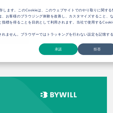
存します。このCookieは、このウェブサイトでのやり取りに関する
は、お客様のブラウジング体験を改善し、カスタマイズすること、
指標を得ることを目的として利用されます。当社で使用するCooki
ービス紹介
事例紹介
新着情報
セミナー
お役立ち情報
会社概要
されません。ブラウザーではトラッキングを行わない設定を記憶す
ダウンロード
お問い合わせ
承諾
拒否
】持続可能な地域づくりを目指して ― 地域脱炭素推進コンソーシアム第