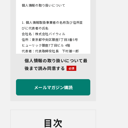
個人情報の取り扱いについて
1. 個人情報取扱事業者の名称及び住所並
びに代表者の氏名
会社名：株式会社バイウィル
住所：東京都中央区銀座7丁目3番5号
ヒューリック銀座7丁目ビル 4階
代表者：代表取締役社長 下村雄一郎
個人情報の取り扱いについて最
2.個人情報保護管理者
後まで読み同意する
管理者名：管理部長
連絡先：info@bywill.co.jp
3.利用目的
当社で取り扱う個人情報（個人情報保護
法第2条第1項により定義された「個人情
報」をいい、以下同様とします。）の利
用目的は以下のとおりです。個人情報の
提供は任意ですが、必要な情報をご提供
目次
いただけない場合、適切な対応ができな
いことがあります。