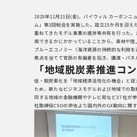
2025
年
11
月
21
日
(
金
)
、バイウィル カーボンニ
ム」第
3
回総会を実施した。設立
15
か月を迎え
重ねてきたモデル事業の進捗等共有を行った。
用できるかにかかっていることから、森林や陸
ブルーエコノミー（海洋資源の持続的な利用を
焦点を当てて官民の有識者を招き、講演・パネ
「地域脱炭素推進コン
低・脱炭素化を「地域経済活性化の機会」と捉
ため、新たなビジネスモデルおよび地域での取組
同する地域の金融機関やテレビ局など37 社が
社取締役CSOの伊佐より国内外のGX動向に関