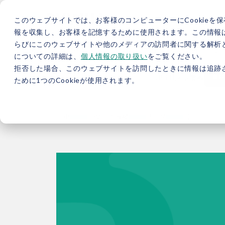
このウェブサイトでは、お客様のコンピューターにCookieを保
報を収集し、お客様を記憶するために使用されます。この情報
らびにこのウェブサイトや他のメディアの訪問者に関する解析と
5分で分かるバイウィル
カーボンニュートラル総研
サ
についての詳細は、
個人情報の取り扱い
をご覧ください。
拒否した場合、このウェブサイトを訪問したときに情報は追跡
JP
/
EN
採用情報
資料
ために1つのCookieが使用されます。
TOP
お役立ち情報
ブログ
【総研ブログ