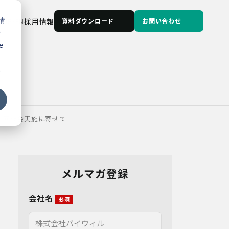
情
JP
/
EN
採用情報
資料ダウンロード
お問い合わせ
な
e
る
3回総会実施に寄せて
メルマガ登録
会社名