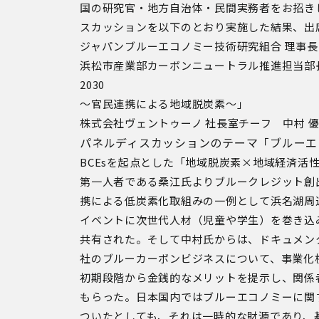
国の研究官・地方自治体・民間実務者をお招き
スカッションを以下のとおり実施した結果、出席
ジャパンブルーエコノミー技術研究組合 理事長
浜松市産業部カーボンニュートラル推進担当部
2030
～官民連携による地域脱炭素～」
株式会社ヴェントゥーノ 社長室チーフ 中村 
パネルディスカッションのテーマ「ブルー
BCEsを起点とした「地域脱炭素×地域経済活
第一人者である桑江氏よりブルークレジット創
携による低炭素化取組みの一例として浜名湖周
イベントに次世代人材（児童や学生）を巻き込
共有された。そして中村氏からは、ドキュメン
社のブルーカーボンビジネスについて、事業化
初期段階から金銭的なメリットを提示し、関係
もらった。日本国内ではブルーエコノミーに関
ついたとしても、それは一時的な財源であり、