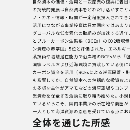
自然資本の価値・活用と一次産業の復興に着目
の持続的発展は自然資本をどれだけ活かすこと
ノ・カネ・情報・時間が一定程度投入されてき
活用につながる事業投資は日本国内ではあまり
グローバルな低炭素化の取組みが加速する近年、
と
ブルーカーボン生態系（BCEs）のCO2吸収量
ン資産の赤字国」5位と評価された。エネルギー
系技術や隔離潜在能力で沿岸域のBCEsから「
国家レベルおよび近海環境に貢献している側に
カーボン資産を活用（BCEsによる炭素隔離・
も影響してか、自然資本への包括的な投資およ
の多様な主体がアマモなどの海草藻場やコンブ
業資源を保全する活動に取り組み始めた。小規模
ているからこそ、国内事業所の所在地や商圏が 
一人として海洋資源の恩恵を受けている点にお
全体を通じた所感