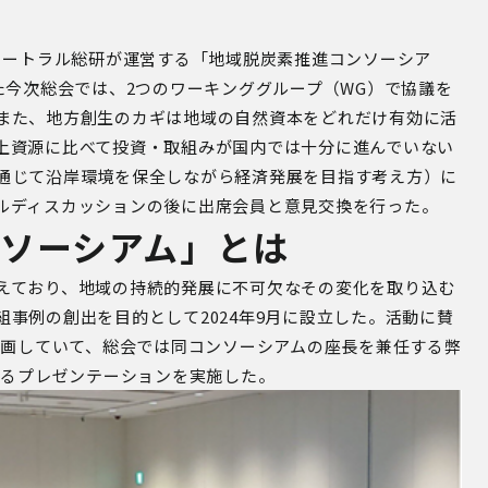
ュートラル総研が運営する「地域脱炭素推進コンソーシア
た今次総会では、
2
つのワーキンググループ（
WG
）で協議を
また、地方創生のカギは地域の自然資本をどれだけ有効に活
上資源に比べて投資・取組みが国内では十分に進んでいない
通じて沿岸環境を保全しながら経済発展を目指す考え方）に
ルディスカッションの後に出席会員と意見交換を行った。
ソーシアム」とは
えており、地域の持続的発展に不可欠なその変化を取り込む
事例の創出を目的として2024年9月に設立した。活動に賛
参画していて、総会では同コンソーシアムの座長を兼任する弊
するプレゼンテーションを実施した。