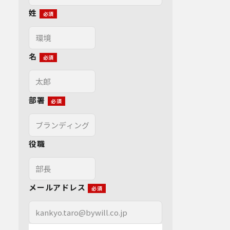
姓
名
部署
役職
メールアドレス