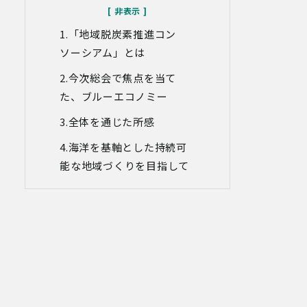
なお、当社との通話及びWebミーティン
グの内容は、ご要望・お問い合わせ内
「地域脱炭素推進コン
容・ご意見等の正確な把握、今後のサー
ビス向上等のために、録音・録画させて
ソーシアム」とは
いただく場合があります。
今次総会で焦点を当て
対象情報
た、ブルーエコノミー
・お問い合わせ時に取得する個人情報
全体を通じた所感
利用目的
・各種お問い合わせに対応するため
海洋を基軸とした持続可
・お問い合わせ対応の品質向上及びお問
能な地域づくりを目指して
い合わせ内容等の正確な把握のため
・取得した情報を解析又は分析して、当
社サービス「環境価値創出支援」「環境
価値売買」「脱炭素コンサルティング」
「ブランドコンサルティング」の改善・
開発を行うため
・統計資料の作成のため
4.第三者への提供
当社は、イベントやセミナーにて取得し