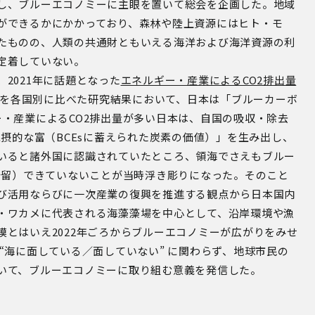
し、ブルーエコノミーに主眼を置いて総会を企画した。地域
ができるかにかかっており、森林や陸上資源にはヒト・モ
たものの、人類の共通財ともいえる海洋および海洋資源の利
定着していない。
2021年に話題となった
エネルギー・産業によるCO2排出量
を各国別に比べた研究結果において、日本は「ブルーカーボ
・産業によるCO2排出量が多い日本は、自国の吸収・除去
包摂的な富（BCEsに蓄えられた炭素の価値）」を生み出し、
いると諸外国に認識されていたところ、領海でさえもブルー
貯留）できていないことが当時浮き彫りになった。そのこと
び活用ならびに一次産業の復興を推進する観点から日本国内
・ワカメに代表される海藻藻場を中心として、沿岸環境や漁
とはいえ2022年ごろからブルーエコノミーが広がりをみせ
“海に面している／面していない” に関わらず、地球市民の
いて、ブルーエコノミーに取り組む意義を発信した。