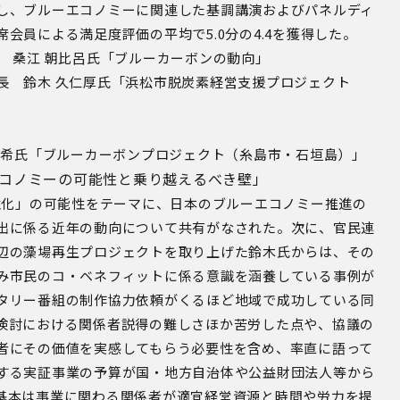
し、ブルーエコノミーに関連した基調講演およびパネルディ
会員による満足度評価の平均で5.0分の4.4を獲得した。
 桑江 朝比呂氏「ブルーカーボンの動向」
長 鈴木 久仁厚氏「浜松市脱炭素経営支援プロジェクト
優希氏「ブルーカーボンプロジェクト（糸島市・石垣島）」
エコノミーの可能性と乗り越えるべき壁」
性化」の可能性をテーマに、日本のブルーエコノミー推進の
出に係る近年の動向について共有がなされた。次に、官民連
辺の藻場再生プロジェクトを取り上げた鈴木氏からは、その
み市民のコ・ベネフィットに係る意識を涵養している事例が
タリー番組の制作協力依頼がくるほど地域で成功している同
検討における関係者説得の難しさほか苦労した点や、協議の
者にその価値を実感してもらう必要性を含め、率直に語って
する実証事業の予算が国・地方自治体や公益財団法人等から
基本は事業に関わる関係者が適宜経営資源と時間や労力を提