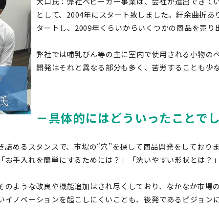
大口氏：弊社ベビーカー事業は、会社が進出できて
として、2004年にスタート致しました。紆余曲折あ
タートし、2009年くらいからいくつかの商品を売
弊社では哺乳びん等の主に室内で使用される小物の
開発はそれと異なる部分も多く、苦労することも少
－具体的にはどういったことで
突き詰めるスタンスで、市場の“穴”を探して商品開発をしており
「お手入れを簡単にするためには？」「洗いやすい形状とは？
そのような改良や機能追加はされ尽くしており、なかなか市場
いイノベーションを起こしにくいことも、後発であるピジョン