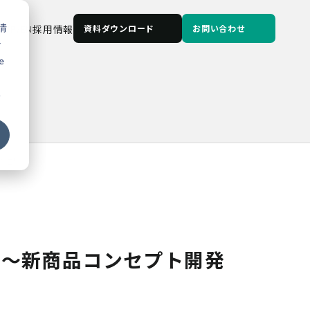
情
JP
/
EN
採用情報
資料ダウンロード
お問い合わせ
な
e
る
会社様
 ～新商品コンセプト開発