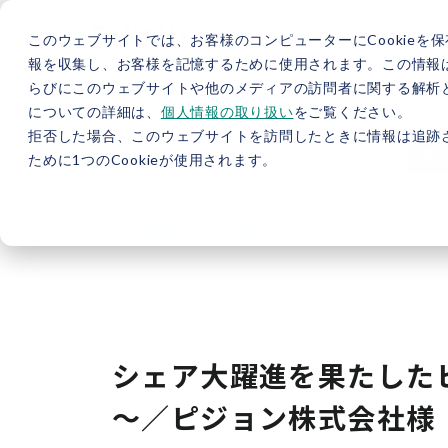
このウェブサイトでは、お客様のコンピューターにCookieを保
報を収集し、お客様を記憶するために使用されます。この情報
らびにこのウェブサイトや他のメディアの訪問者に関する解析と
5分で分かるバイウィル
カーボンニュートラル総研
サ
についての詳細は、
個人情報の取り扱い
をご覧ください。
拒否した場合、このウェブサイトを訪問したときに情報は追跡
JP
/
EN
採用情報
資料
ために1つのCookieが使用されます。
TOP
事例紹介
シェア大躍進を果たしたヒット
シェア大躍進を果たしたヒ
～／ピジョン株式会社様