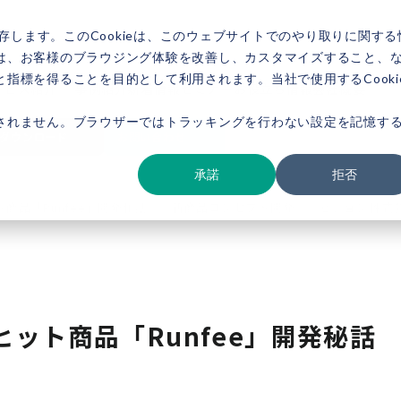
存します。このCookieは、このウェブサイトでのやり取りに関する
は、お客様のブラウジング体験を改善し、カスタマイズすること、
指標を得ることを目的として利用されます。当社で使用するCooki
ービス紹介
事例紹介
新着情報
セミナー
お役立ち情報
会社概要
されません。ブラウザーではトラッキングを行わない設定を記憶す
ダウンロード
お問い合わせ
承諾
拒否
商品「Runfee」開発秘話 ～新商品コンセプト開発～／ピジョン株式
ット商品「Runfee」開発秘話